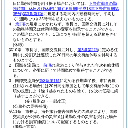
日に勤務時間を割り振る場合においては、
下野市職員の勤
務時間、休日及び休暇に関する規則
(平成18年下野市規則第
35号)
第3条第1項
に規定する期間内の勤務時間が、平均し
て1週間につき35時間を超えないものとする。
4
第2項
の規定にかかわらず、市長は、国際交流員に対しそ
の勤務時間又は休憩時間の変更を指示することができる。
この場合においても、1日につき7時間を超える勤務をさせ
ないものとする。
(休暇)
第10条
市長は、国際交流員に対し、
第3条第1項
に定める任
期中に分割又は連続した20日間の年次有給休暇を付与する
ものとする。
2
国際交流員は、
前項
の規定により付与された年次有給休暇
について、必要に応じて時間単位で取得することができ
る。
3
国際交流員が
第3条第1項
に定める任期満了後、市に再度
任用される場合には20日間を限度として年次有給休暇
(この
項の規定により繰り越されたものを除く。)
を次の任期に繰
り越すことができる。
(令7規則29・一部改正)
(公務外の災害補償)
第11条
市長は、海外旅行傷害保険契約の締結により、国際
交流員が公務以外の災害又は通勤以外の災害を受けた場合
における損害補償について配慮するものとする。
(服務の宣誓)