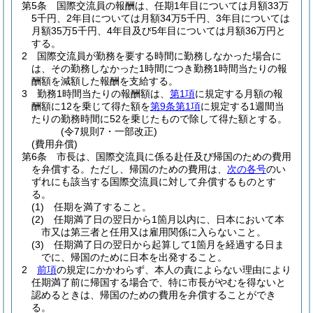
第5条
国際交流員の報酬は、任期1年目については月額33万
5千円、2年目については月額34万5千円、3年目については
月額35万5千円、4年目及び5年目については月額36万円と
する。
2
国際交流員が勤務を要する時間に勤務しなかった場合に
は、その勤務しなかった1時間につき勤務1時間当たりの報
酬額を減額した報酬を支給する。
3
勤務1時間当たりの報酬額は、
第1項
に規定する月額の報
酬額に12を乗じて得た額を
第9条第1項
に規定する1週間当
たりの勤務時間に52を乗じたもので除して得た額とする。
(令7規則7・一部改正)
(費用弁償)
第6条
市長は、国際交流員に係る赴任及び帰国のための費用
を弁償する。
ただし、帰国のための費用は、
次の各号
のい
ずれにも該当する国際交流員に対して弁償するものとす
る。
(1)
任期を満了すること。
(2)
任期満了日の翌日から1箇月以内に、日本において本
市又は第三者と任用又は雇用関係に入らないこと。
(3)
任期満了日の翌日から起算して1箇月を経過する日ま
でに、帰国のために日本を出発すること。
2
前項
の規定にかかわらず、本人の責によらない理由により
任期満了前に帰国する場合で、特に市長がやむを得ないと
認めるときは、帰国のための費用を弁償することができ
る。