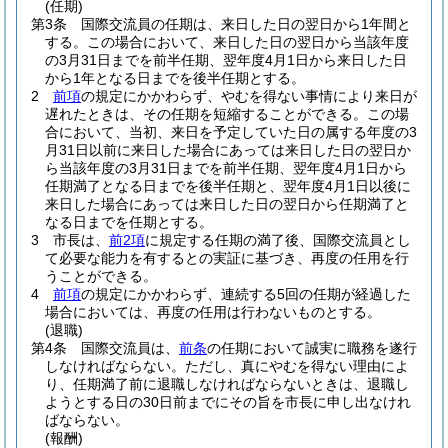
(任期)
第3条
国際交流員の任期は、来日した日の翌日から1年間と
する。
この場合において、来日した日の翌日から当該年度
の3月31日までを前半任期、翌年度4月1日から来日した日
から1年となる日までを後半任期とする。
2
前項
の規定にかかわらず、やむを得ない事情により来日が
遅れたときは、その任期を短縮することができる。
この場
合において、当初、来日を予定していた日の属する年度の3
月31日以前に来日した場合にあっては来日した日の翌日か
ら当該年度の3月31日までを前半任期、翌年度4月1日から
任期満了となる日までを後半任期と、翌年度4月1日以後に
来日した場合にあっては来日した日の翌日から任期満了と
なる日までを任期とする。
3
市長は、
前2項
に規定する任期の満了後、国際交流員とし
て必要な能力を有するとの実証に基づき、再度の任用を行
うことができる。
4
前項
の規定にかかわらず、連続する5回の任期が経過した
場合においては、再度の任用は行わないものとする。
(退職)
第4条
国際交流員は、
前条
の任期において誠実に職務を遂行
しなければならない。
ただし、真にやむを得ない理由によ
り、任期満了前に退職しなければならないときは、退職し
ようとする日の30日前までにその旨を市長に申し出なけれ
ばならない。
(報酬)