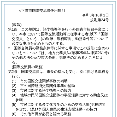
○下野市国際交流員任用規則
令和3年10月1日
規則第24号
(趣旨)
第1条
この規則は、語学指導等を行う外国青年招致事業によ
り、本市において国際交流活動等に従事する者
(以下「国際
交流員」という。)
の報酬、勤務時間、勤務条件等について
必要な事項を定めるものとする。
2
国際交流員の勤務条件等に関する事項でこの規則に定めの
ないものについては、地方公務員法
(昭和25年法律第261号)
その他の法令及び市の条例、規則等の定めるところによ
る。
(国際交流員の職務)
第2条
国際交流員は、市長の指示を受け、次に掲げる職務を
行う。
(1)
市の国際交流関係事務の補助
(2)
市の国際経済交流関係事務の補助
(3)
市民に対する語学指導への協力
(4)
地域の民間国際交流団体の事業活動に対する助言又は
参画
(5)
市民に対する多文化共生のための交流活動
(学校訪問
を含む。)
及び外国人住民の生活支援活動への協力
(6)
その他市長が必要と認める職務