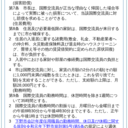
(損害賠償)
第7条
市長は、国際交流員が正当な理由なく帰国した場合等
によって実際に被った損害について、当該国際交流員に対
し賠償を求めることができる。
(住居費用)
第8条
住居及び必要最低限の家財は、国際交流員が来日する
までに市が確保する。
2
住居の入退居に要する諸費用
(敷金、礼金、不動産業者へ
の仲介料、火災動産保険料及び退去時のハウスクリーニン
グ、畳替え等その他の賃貸借契約に定められた原状回復)
は、市が負担する。
3
入居中における家財や部屋の修繕費は国際交流員の負担と
する。
4
市は国際交流員に対し、家賃の月額の2分の1の額
(その額
に1,000円未満の端数を生じたときは、これを切り捨てた
額)
を支給することができる。
ただし、支給額の上限は、月
額28,000円とする。
(勤務時間)
第9条
国際交流員の勤務時間は、休憩時間を除き1週間につ
いて35時間とする。
2
国際交流員の勤務時間の割振りは、月曜日から金曜日まで
の午前8時30分から午後4時30分までとする。
ただし、正午
から午後1時までは休憩時間とする。
3
下野市会計年度任用職員の勤務時間、休日及び休暇に関す
る規則
(令和元年下野市規則第5号)
第5条
の規定により週休