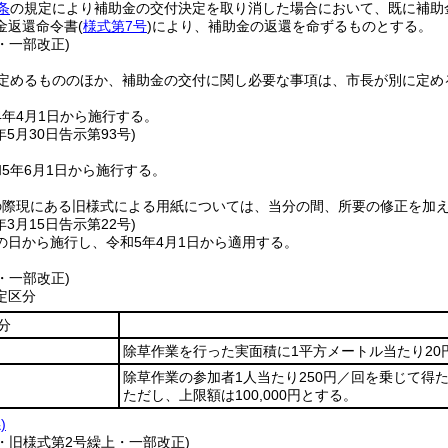
条
の規定により補助金の交付決定を取り消した場合において、既に補助
金返還命令書
(
様式第7号
)
により、補助金の返還を命ずるものとする。
2・一部改正)
定めるもののほか、補助金の交付に関し必要な事項は、市長が別に定め
4年4月1日から施行する。
年5月30日
告示第93号)
5年6月1日から施行する。
の際現にある旧様式による用紙については、当分の間、所要の修正を加
年3月15日
告示第22号)
の日から施行し、令和5年4月1日から適用する。
2・一部改正)
定区分
分
除草作業を行った実面積に1平方メートル当たり20
除草作業の参加者1人当たり250円／回を乗じて得
ただし、上限額は100,000円とする。
)
2・旧様式第2号繰上・一部改正)