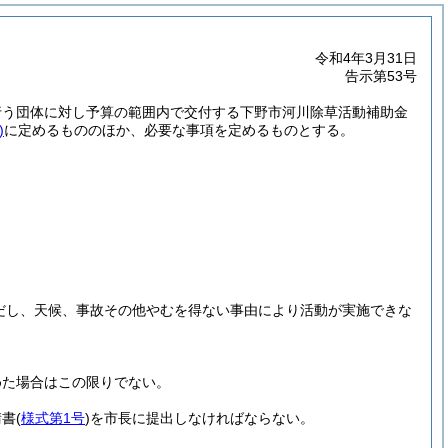
令和4年3月31日
告示第53号
行う団体に対し予算の範囲内で交付する下野市河川除草活動補助金
)
に定めるもののほか、必要な事項を定めるものとする。
だし、天候、事故その他やむを得ない事由により活動が実施できな
めた場合はこの限りでない。
請書
(
様式第1号
)
を市長に提出しなければならない。