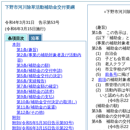
下野市河川除草活動補助金交付要綱
○下野市河川
令和4年3月31日 告示第53号
(趣旨)
(令和6年3月15日施行)
第1条
この告示は
(以下「補助金」と
条項目次
沿革
(事業の補助対象者
本則
第2条
補助金の補助
第1条
(趣旨)
(1)
自治会
第2条
(事業の補助対象者及び活動内
(2)
子ども会育成
容)
(3)
老人クラブ
第3条
(補助金の額)
(4)
市立学校のPT
第4条
(補助金の交付申請)
(5)
前各号
に掲げ
第5条
(補助金交付の決定)
2
前項
の補助対象
第6条
(実績報告)
(1)
県管理の河川
第7条
(補助金額の確定)
(2)
活動内容は年
第8条
(補助金の請求)
いと認められる
第9条
(補助金の支払)
(令6告示2
第10条
(補助金交付決定の取消し)
(補助金の額)
第11条
(補助金の返還)
第3条
補助金の額
第12条
(その他)
(補助金の交付申請
附則
第4条
補助金の交
附則
(令和5年5月30日告示第93号)
(令6告示2
附則
(令和6年3月15日告示第22号)