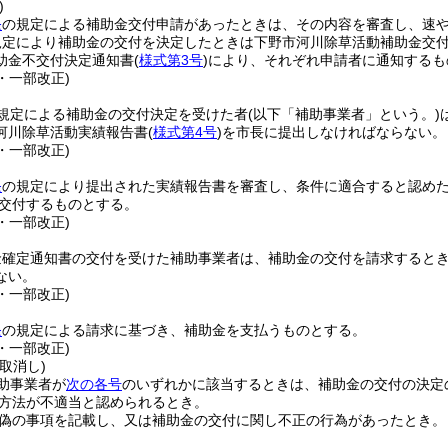
)
条
の規定による補助金交付申請があったときは、その内容を審査し、速
規定により補助金の交付を決定したときは下野市河川除草活動補助金交
助金不交付決定通知書
(
様式第3号
)
により、それぞれ申請者に通知するも
2・一部改正)
規定による補助金の交付決定を受けた者
(以下「補助事業者」という。)
河川除草活動実績報告書
(
様式第4号
)
を市長に提出しなければならない。
2・一部改正)
条
の規定により提出された実績報告書を審査し、条件に適合すると認め
交付するものとする。
2・一部改正)
金確定通知書の交付を受けた補助事業者は、補助金の交付を請求すると
ない。
2・一部改正)
条
の規定による請求に基づき、補助金を支払うものとする。
2・一部改正)
取消し)
助事業者が
次の各号
のいずれかに該当するときは、補助金の交付の決定
方法が不適当と認められるとき。
偽の事項を記載し、又は補助金の交付に関し不正の行為があったとき。