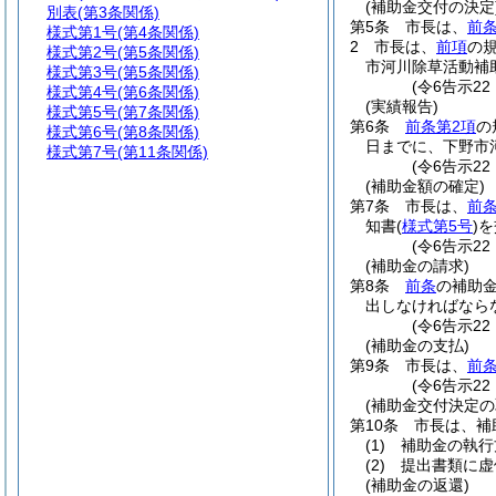
(補助金交付の決定
別表
(第3条関係)
第5条
市長は、
前
様式第1号
(第4条関係)
2
市長は、
前項
の
様式第2号
(第5条関係)
市河川除草活動補
様式第3号
(第5条関係)
(令6告示2
様式第4号
(第6条関係)
(実績報告)
様式第5号
(第7条関係)
第6条
前条第2項
の
様式第6号
(第8条関係)
日までに、下野市
様式第7号
(第11条関係)
(令6告示2
(補助金額の確定)
第7条
市長は、
前
知書
(
様式第5号
)
を
(令6告示2
(補助金の請求)
第8条
前条
の補助
出しなければなら
(令6告示2
(補助金の支払)
第9条
市長は、
前
(令6告示2
(補助金交付決定の
第10条
市長は、補
(1)
補助金の執行
(2)
提出書類に虚
(補助金の返還)