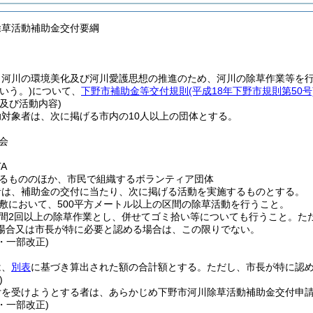
除草活動補助金交付要綱
、河川の環境美化及び河川愛護思想の推進のため、河川の除草作業等を
いう。)
について、
下野市補助金等交付規則
(平成18年下野市規則第50号
及び活動内容)
対象者は、次に掲げる市内の10人以上の団体とする。
会
A
るもののほか、市民で組織するボランティア団体
者は、補助金の交付に当たり、次に掲げる活動を実施するものとする。
敷において、500平方メートル以上の区間の除草活動を行うこと。
間2回以上の除草作業とし、併せてゴミ拾い等についても行うこと。
た
場合又は市長が特に必要と認める場合は、この限りでない。
2・一部改正)
は、
別表
に基づき算出された額の合計額とする。
ただし、市長が特に認
)
付を受けようとする者は、あらかじめ下野市河川除草活動補助金交付申
2・一部改正)