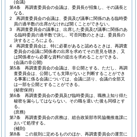
(会議)
第4条
再調査委員会の会議は、委員長が招集し、その議長と
なる。
2
再調査委員会の会議は、委員及び議事に関係のある臨時委
員の過半数の出席がなければ開くことができない。
3
再調査委員会の議事は、出席した委員及び議事に関係のあ
る臨時委員の過半数で決し、可否同数のときは、委員長の
決するところによる。
4
再調査委員会は、特に必要があると認めるときは、再調査
委員会の会議に関係者の出席を求めてその意見を聴き、又
は関係者から必要な資料の提出を求めることができる。
(会議の非公開)
第5条
再調査委員会の会議は、非公開とする。
ただし、再調
査委員会は、公開しても支障がないと判断することができ
る事案に係る会議については、会議に諮り、会議の全部又
は一部を公開とすることができる。
(秘密保持)
第6条
再調査委員会の委員及び臨時委員は、職務上知り得た
秘密を漏らしてはならない。
その職を退いた後も同様とす
る。
(庶務)
第7条
再調査委員会の庶務は、総合政策部市民協働推進課に
おいて処理する。
(補則)
第8条
この規則に定めるもののほか、再調査委員会の運営に