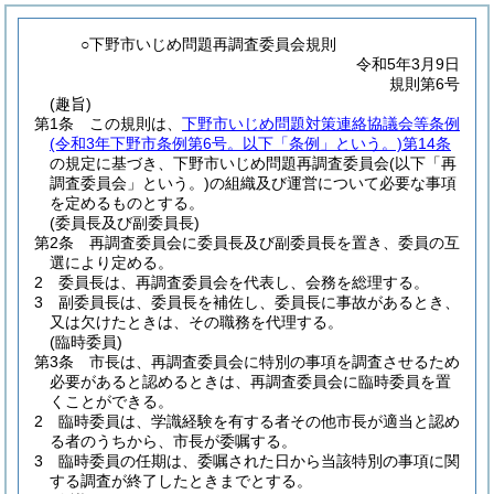
○下野市いじめ問題再調査委員会規則
令和5年3月9日
規則第6号
(趣旨)
第1条
この規則は、
下野市いじめ問題対策連絡協議会等条例
(令和3年下野市条例第6号。以下「条例」という。)
第14条
の規定に基づき、下野市いじめ問題再調査委員会
(以下「再
調査委員会」という。)
の組織及び運営について必要な事項
を定めるものとする。
(委員長及び副委員長)
第2条
再調査委員会に委員長及び副委員長を置き、委員の互
選により定める。
2
委員長は、再調査委員会を代表し、会務を総理する。
3
副委員長は、委員長を補佐し、委員長に事故があるとき、
又は欠けたときは、その職務を代理する。
(臨時委員)
第3条
市長は、再調査委員会に特別の事項を調査させるため
必要があると認めるときは、再調査委員会に臨時委員を置
くことができる。
2
臨時委員は、学識経験を有する者その他市長が適当と認め
る者のうちから、市長が委嘱する。
3
臨時委員の任期は、委嘱された日から当該特別の事項に関
する調査が終了したときまでとする。