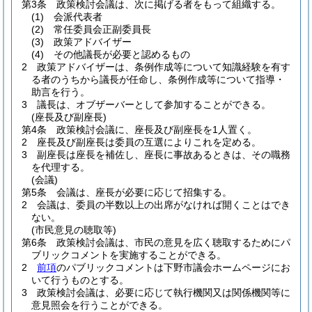
第3条
政策検討会議は、次に掲げる者をもって組織する。
(1)
会派代表者
(2)
常任委員会正副委員長
(3)
政策アドバイザー
(4)
その他議長が必要と認めるもの
2
政策アドバイザーは、条例作成等について知識経験を有す
る者のうちから議長が任命し、条例作成等について指導・
助言を行う。
3
議長は、オブザーバーとして参加することができる。
(座長及び副座長)
第4条
政策検討会議に、座長及び副座長を1人置く。
2
座長及び副座長は委員の互選によりこれを定める。
3
副座長は座長を補佐し、座長に事故あるときは、その職務
を代理する。
(会議)
第5条
会議は、座長が必要に応じて招集する。
2
会議は、委員の半数以上の出席がなければ開くことはでき
ない。
(市民意見の聴取等)
第6条
政策検討会議は、市民の意見を広く聴取するためにパ
ブリックコメントを実施することができる。
2
前項
のパブリックコメントは下野市議会ホームページにお
いて行うものとする。
3
政策検討会議は、必要に応じて執行機関又は関係機関等に
意見照会を行うことができる。