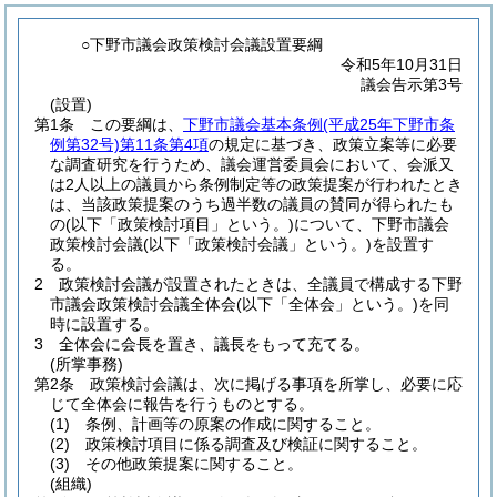
○下野市議会政策検討会議設置要綱
令和5年10月31日
議会告示第3号
(設置)
第1条
この要綱は、
下野市議会基本条例
(平成25年下野市条
例第32号)
第11条第4項
の規定に基づき、政策立案等に必要
な調査研究を行うため、議会運営委員会において、会派又
は2人以上の議員から条例制定等の政策提案が行われたとき
は、当該政策提案のうち過半数の議員の賛同が得られたも
の
(以下「政策検討項目」という。)
について、下野市議会
政策検討会議
(以下「政策検討会議」という。)
を設置す
る。
2
政策検討会議が設置されたときは、全議員で構成する下野
市議会政策検討会議全体会
(以下「全体会」という。)
を同
時に設置する。
3
全体会に会長を置き、議長をもって充てる。
(所掌事務)
第2条
政策検討会議は、次に掲げる事項を所掌し、必要に応
じて全体会に報告を行うものとする。
(1)
条例、計画等の原案の作成に関すること。
(2)
政策検討項目に係る調査及び検証に関すること。
(3)
その他政策提案に関すること。
(組織)