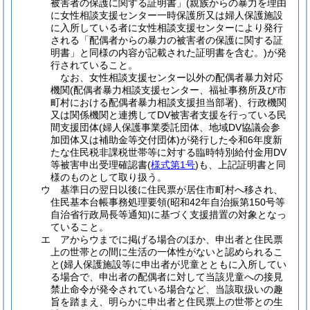
被害者の保護に関する証明書」(親族からの暴力を理由
に女性相談支援センター一時保護所又は婦人保護施設
に入所している者に女性相談支援センターにより発行
される「配偶者からの暴力の被害者の保護に関する証
明書」と同様の内容が記載された証明書を含む。)が発
行されていること。
なお、女性相談支援センター以外の配偶者暴力対応
機関(配偶者暴力相談支援センター、福祉事務所及び市
町村における配偶者暴力相談支援担当部署)、行政機関
又は関係機関と連携してDV被害者支援を行っている民
間支援団体(婦人保護事業委託団体、地域DV協議会参
加団体又は補助金等交付団体)が発行した令和6年度新
たな住民税非課税世帯等に対する臨時特別給付金用DV
等被害申出受理確認書(
様式第1号
)も、上記証明書と同
様のものとして取り扱う。
ウ 基準日の翌日以後に住民票が居住市町村へ移され、
住民基本台帳事務処理要領(昭和42年自治振第150号等
自治省行政局長等通知)に基づく支援措置の対象となっ
ていること。
エ アからウまでに掲げる場合のほか、申出者と住民票
上の世帯との間に生活の一体性がないと認められるこ
と(婦人保護施設等に申出者が児童とともに入所してい
る場合で、申出者の配偶者に対して当該児童への接見
禁止命令が発令されている場合など、当該取扱いの趣
旨を踏まえ、明らかに申出者と住民票上の世帯との生