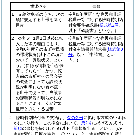
世帯区分
書類
1 支給対象者のうち、次の
令和6年度新たな住民税非課
項に規定する世帯を除く
税世帯等に対する臨時特別給
世帯
付金要件確認書
(
様式第2号
。
以下「確認書」という。)
2 令和6年1月2日以後に転
令和6年度新たな住民税非課
入した等の理由により、
税世帯等に対する臨時特別給
令和6年度分の市町村民税
付金申請書兼請求書
(
様式第3
の課税状況
(以下この項に
号
。以下「申請書」とい
おいて「課税状況」とい
う。)
う。)
に係る情報を市が保
有しておらず、かつ、転
入前の市町村への照会等
の調査によっても課税状
況が判明しない者が属す
る世帯であって、当該者
の課税状況が明らかにな
ることにより、支給対象
世帯と判明する世帯
2
臨時特別給付金の支給は、
次の各号
に掲げる方式のいずれ
かにより行う。
この場合において、
第2号
に掲げる方式は、
前項
の書類を提出した者
(以下「書類提出者」という。)
が
金融機関に口座を開設していないこと、金融機関から著し