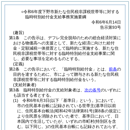
○令和6年度下野市新たな住民税非課税世帯等に対する
臨時特別給付金支給事務実施要綱
令和6年6月14日
告示第93号
(趣旨)
第1条
この告示は、デフレ完全脱却のための総合経済対策に
おける物価高への支援として、新たな経済に向けた給付
金・定額減税一体措置として臨時的に実施する、新たな住
民税非課税世帯等に対する臨時特別給付金支給事業に関
し、必要な事項を定めるものとする。
(定義)
第2条
この告示において、「臨時特別給付金」とは、
前条
の
目的を達するために、市によって贈与される新たな住民税
非課税世帯等に対する臨時特別給付金をいう。
(支給対象者)
第3条
臨時特別給付金の支給対象者は、
次の各号
のいずれに
も該当する者とする。
(1)
令和6年6月3日
(以下「基準日」という。)
において、
市の住民基本台帳に記録されている世帯主
(基準日以前
に、住民基本台帳法
(昭和42年法律第81号)
第8条の規定に
より住民票を消除されていた者で、基準日において、日
本国内で生活していたが、いずれの市町村
(特別区を含
む。以下同じ。)
の住民基本台帳にも記録されておらず、