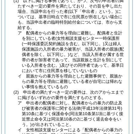
(1) 以下に掲げる事例であって、かつ、次号の申出者の満
たすべき一定の要件を満たしており、その旨を申し出た
場合、当該申出を行った者(以下「申出者」という。)に
ついては、基準日時点で市に住民票が所在しない場合に
も、当該申出者の臨時特別給付金については、市から支
給する。
ア 配偶者からの暴力等を理由に避難し、配偶者と生計
を別にしている者(女性相談支援センター一時保護所
(一時保護委託契約施設を含む。以下同じ。)又は婦人
保護施設の入所者の暴力被害が、当該入所者の親族(配
偶者を除く。以下同じ。)など、当該入所者が属する世
帯の者が加害者であって、当該親族と生計を別にして
いる入所者を含む。)及びその同伴者であって、基準日
において市に住民票を移していないもの
イ 親族からの暴力等を理由とした避難事例で、親族か
らの暴力等を理由に避難している者が自宅には帰れな
い事情を抱えているもの
(2) 申出者の満たすべき一定の要件は、次のアからエまで
に掲げるいずれかの要件を満たすものとする。
ア 申出者の配偶者に対し、配偶者からの暴力の防止及
び被害者の保護等に関する法律(平成13年法律第31号)
第10条に基づく保護命令(同法第10条第1項に基づく接
近禁止命令又は同法第10条の2に基づく退去命令をい
う。)が出されていること。
イ 女性相談支援センターによる「配偶者からの暴力の