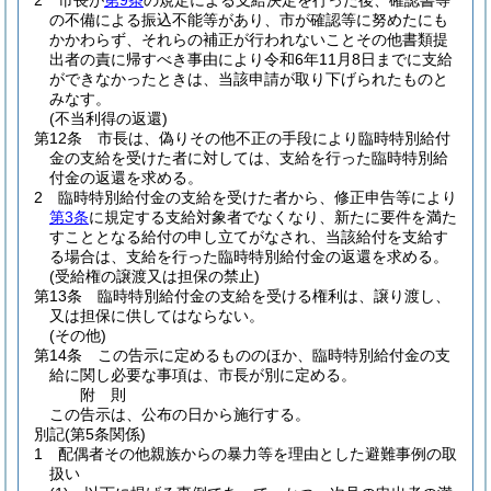
2
市長が
第9条
の規定による支給決定を行った後、確認書等
の不備による振込不能等があり、市が確認等に努めたにも
かかわらず、それらの補正が行われないことその他書類提
出者の責に帰すべき事由により令和6年11月8日までに支給
ができなかったときは、当該申請が取り下げられたものと
みなす。
(不当利得の返還)
第12条
市長は、偽りその他不正の手段により臨時特別給付
金の支給を受けた者に対しては、支給を行った臨時特別給
付金の返還を求める。
2
臨時特別給付金の支給を受けた者から、修正申告等により
第3条
に規定する支給対象者でなくなり、新たに要件を満た
すこととなる給付の申し立てがなされ、当該給付を支給す
る場合は、支給を行った臨時特別給付金の返還を求める。
(受給権の譲渡又は担保の禁止)
第13条
臨時特別給付金の支給を受ける権利は、譲り渡し、
又は担保に供してはならない。
(その他)
第14条
この告示に定めるもののほか、臨時特別給付金の支
給に関し必要な事項は、市長が別に定める。
附
則
この告示は、公布の日から施行する。
別記
(第5条関係)
1 配偶者その他親族からの暴力等を理由とした避難事例の取
扱い