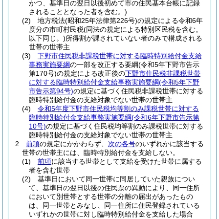
かつ、基準日の翌日以後初めて市の住民基本台帳に記録
されることとなった者を含む。)
(2)
地方税法
(昭和25年法律第226号)
の規定による令和6年
度分の市町村民税
(同法の規定による特別区民税を含む。
以下同じ。)
所得割が課されていない者のみで構成される
世帯の世帯主
(3)
下野市住民税非課税世帯に対する臨時特別給付金支給
事務実施要綱
の一部を改正する要綱
(令和5年下野市告示
第170号)
の規定による改正後の
下野市住民税非課税世帯
に対する臨時特別給付金支給事務実施要綱
(令和5年下野
市告示第94号)
の規定に基づく住民税非課税世帯に対する
臨時特別給付金の支給対象でない世帯の世帯主
(4)
令和5年度下野市住民税均等割のみ課税世帯に対する
臨時特別給付金支給事務実施要綱
(令和6年下野市告示第
10号)
の規定に基づく住民税均等割のみ課税世帯に対する
臨時特別給付金の支給対象でない世帯の世帯主
2
前項
の規定にかかわらず、
次の各号
のいずれかに該当する
世帯の世帯主には、臨時特別給付金を支給しない。
(1)
前項
に該当する世帯として支給を受けた世帯に属する
者を含む世帯
(2)
基準日において同一世帯に同居していた親族につい
て、基準日の翌日以後の住民票の異動により、同一住所
において別世帯とする世帯の分離の届出があったもの
は、同一世帯とみなし、同一住所に住民登録されている
いずれかの世帯に対し臨時特別給付金を支給した場合