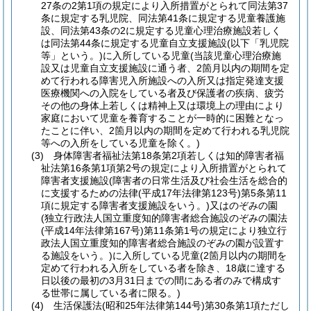
27条の2第1項の規定により入所措置がとられて同法第37
条に規定する乳児院、同法第41条に規定する児童養護施
設、同法第43条の2に規定する児童心理治療施設若しく
は同法第44条に規定する児童自立支援施設(以下「乳児院
等」という。)に入所している児童(当該児童心理治療施
設又は児童自立支援施設に通う者、2箇月以内の期間を定
めて行われる障害児入所施設への入所又は指定発達支援
医療機関への入院をしている者及び保護者の疾病、疲労
その他の身体上若しくは精神上又は環境上の理由により
家庭において児童を養育することが一時的に困難となっ
たことに伴い、2箇月以内の期間を定めて行われる乳児院
等への入所をしている児童を除く。)
(3) 身体障害者福祉法第18条第2項若しくは知的障害者福
祉法第16条第1項第2号の規定により入所措置がとられて
障害者支援施設(障害者の日常生活及び社会生活を総合的
に支援するための法律(平成17年法律第123号)第5条第11
項に規定する障害者支援施設をいう。)又はのぞみの園
(独立行政法人国立重度知的障害者総合施設のぞみの園法
(平成14年法律第167号)第11条第1号の規定により独立行
政法人国立重度知的障害者総合施設のぞみの園が設置す
る施設をいう。)に入所している児童(2箇月以内の期間を
定めて行われる入所をしている者を除き、18歳に達する
日以後の最初の3月31日までの間にある者のみで構成す
る世帯に属している者に限る。)
(4) 生活保護法(昭和25年法律第144号)第30条第1項ただし