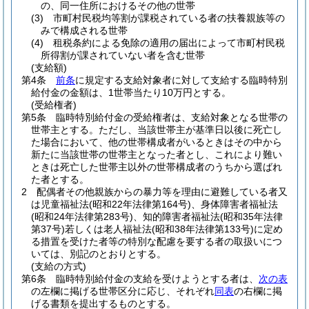
の、同一住所におけるその他の世帯
(3)
市町村民税均等割が課税されている者の扶養親族等の
みで構成される世帯
(4)
租税条約による免除の適用の届出によって市町村民税
所得割が課されていない者を含む世帯
(支給額)
第4条
前条
に規定する支給対象者に対して支給する臨時特別
給付金の金額は、1世帯当たり10万円とする。
(受給権者)
第5条
臨時特別給付金の受給権者は、支給対象となる世帯の
世帯主とする。
ただし、当該世帯主が基準日以後に死亡し
た場合において、他の世帯構成者がいるときはその中から
新たに当該世帯の世帯主となった者とし、これにより難い
ときは死亡した世帯主以外の世帯構成者のうちから選ばれ
た者とする。
2
配偶者その他親族からの暴力等を理由に避難している者又
は児童福祉法
(昭和22年法律第164号)
、身体障害者福祉法
(昭和24年法律第283号)
、知的障害者福祉法
(昭和35年法律
第37号)
若しくは老人福祉法
(昭和38年法律第133号)
に定め
る措置を受けた者等の特別な配慮を要する者の取扱いにつ
いては、別記のとおりとする。
(支給の方式)
第6条
臨時特別給付金の支給を受けようとする者は、
次の表
の左欄に掲げる世帯区分に応じ、それぞれ
同表
の右欄に掲
げる書類を提出するものとする。