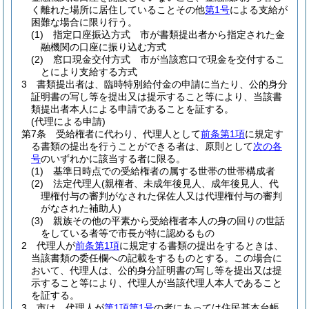
く離れた場所に居住していることその他
第1号
による支給が
困難な場合に限り行う。
(1)
指定口座振込方式 市が書類提出者から指定された金
融機関の口座に振り込む方式
(2)
窓口現金交付方式 市が当該窓口で現金を交付するこ
とにより支給する方式
3
書類提出者は、臨時特別給付金の申請に当たり、公的身分
証明書の写し等を提出又は提示すること等により、当該書
類提出者本人による申請であることを証する。
(代理による申請)
第7条
受給権者に代わり、代理人として
前条第1項
に規定す
る書類の提出を行うことができる者は、原則として
次の各
号
のいずれかに該当する者に限る。
(1)
基準日時点での受給権者の属する世帯の世帯構成者
(2)
法定代理人
(親権者、未成年後見人、成年後見人、代
理権付与の審判がなされた保佐人又は代理権付与の審判
がなされた補助人)
(3)
親族その他の平素から受給権者本人の身の回りの世話
をしている者等で市長が特に認めるもの
2
代理人が
前条第1項
に規定する書類の提出をするときは、
当該書類の委任欄への記載をするものとする。
この場合に
おいて、代理人は、公的身分証明書の写し等を提出又は提
示すること等により、代理人が当該代理人本人であること
を証する。
3
市は、代理人が
第1項第1号
の者にあっては住民基本台帳