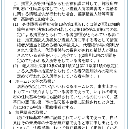
じ、措置入所等担当課から社会福祉課に対して、施設所在
市町村に住民票を移していない措置入所等障害者・高齢者
に関する情報提供が行われた場合、当該措置入所等障害
者・高齢者に支給する。
(1) 身体障害者福祉法第18条第1項若しくは第2項又は知的
障害者福祉法第15条の4若しくは第16条第1項第2号の規
定による措置がとられている者(措置がとられている者に
は、措置施設入所者及び措置入所に準ずる者として措置
権者が適当と認める者(成年後見人、代理権付与の審判が
された保佐人、代理権付与の審判がされた補助人が選任
されている者等をいう。)を含む。)(2箇月以内の期間を
定めて行われる入所等をしている者を除く。)
(2) 老人福祉法第10条の4第1項又は第11条第1項の規定に
よる入所等の措置がとられている者(2箇月以内の期間を
定めて行われる入所等をしている者を除く。)
4 ホームレス等の取扱い
居所が安定していないいわゆるホームレス、事実上ネッ
トカフェに寝泊まりしている者等であって、いずれの市町
村の住民基本台帳にも記録されていないものについて、基
準日の翌日以後、市の住民基本台帳に記録されたときは、
市における申請・受給権者とする。
5 無戸籍者の取扱い
現に住民基本台帳に記録されていない者であって、自己
又はその未成年の子等が無戸籍であると市に申し出たもの
について、法務局等において無戸籍者として把握している