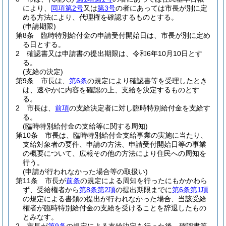
により、
同項第2号
又は
第3号
の者にあっては市長が別に定
める方法により、代理権を確認するものとする。
(申請期限)
第8条
臨時特別給付金の申請受付開始日は、市長が別に定め
る日とする。
2
確認書又は申請書の提出期限は、令和6年10月10日とす
る。
(支給の決定)
第9条
市長は、
第6条
の規定により確認書等を受理したとき
は、速やかに内容を確認の上、支給を決定するものとす
る。
2
市長は、
前項
の支給決定者に対し臨時特別給付金を支給す
る。
(臨時特別給付金の支給等に関する周知)
第10条
市長は、臨時特別給付金支給事業の実施に当たり、
支給対象者の要件、申請の方法、申請受付開始日等の事業
の概要について、広報その他の方法により住民への周知を
行う。
(申請が行われなかった場合等の取扱い)
第11条
市長が
前条
の規定による周知を行ったにもかかわら
ず、受給権者から
第8条第2項
の提出期限までに
第6条第1項
の規定による書類の提出が行われなかった場合、当該受給
権者が臨時特別給付金の支給を受けることを辞退したもの
とみなす。