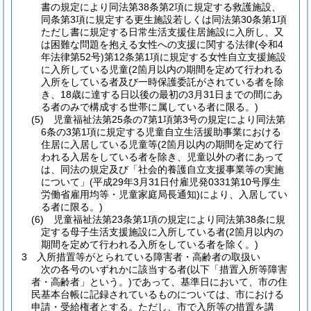
書の規定により同法第38条第2項に規定する救護施設、
同条第3項に規定する更生施設若しくは同法第30条第1項
ただし書に規定する日常生活支援住居施設に入所し、又
は困難な問題を抱える女性への支援に関する法律(令和4
年法律第52号)第12条第1項に規定する女性自立支援施設
に入所している児童(2箇月以内の期間を定めて行われる
入所をしている者及び一時保護委託がされている者を除
き、18歳に達する日以後の最初の3月31日までの間にあ
る者のみで構成する世帯に属している者に限る。)
(5) 児童福祉法第25条の7第1項第3号の規定により同法第
6条の3第1項に規定する児童自立生活援助事業における
住居に入居している児童等(2箇月以内の期間を定めて行
われる入居をしている者を除き、児童以外の者にあって
は、同法の規定及び「社会的養護自立支援事業等の実施
について」(平成29年3月31日付雇児発0331第10号厚生
労働省雇用均等・児童家庭局長通知)により、入居してい
る者に限る。)
(6) 児童福祉法第23条第1項の規定により同法第38条に規
定する母子生活支援施設に入所している者(2箇月以内の
期間を定めて行われる入所をしている者を除く。)
3 入所措置等がとられている障害者・高齢者の取扱い
次の各号のいずれかに該当する者(以下「措置入所等障害
者・高齢者」という。)であって、基準日において、市の住
民基本台帳に記録されているものについては、市における
申請・受給権者とする。ただし、市で入所等の措置を講