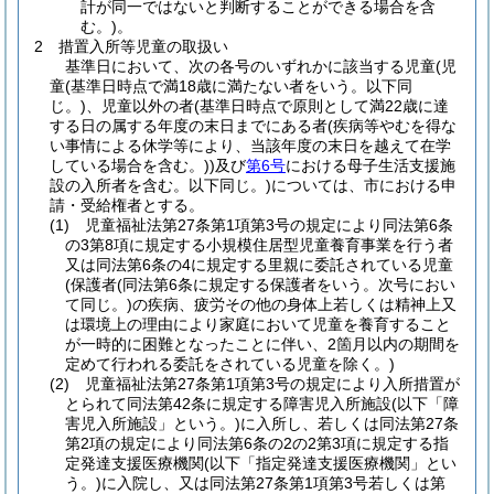
計が同一ではないと判断することができる場合を含
む。)。
2 措置入所等児童の取扱い
基準日において、次の各号のいずれかに該当する児童(児
童(基準日時点で満18歳に満たない者をいう。以下同
じ。)、児童以外の者(基準日時点で原則として満22歳に達
する日の属する年度の末日までにある者(疾病等やむを得な
い事情による休学等により、当該年度の末日を越えて在学
している場合を含む。))及び
第6号
における母子生活支援施
設の入所者を含む。以下同じ。)については、市における申
請・受給権者とする。
(1) 児童福祉法第27条第1項第3号の規定により同法第6条
の3第8項に規定する小規模住居型児童養育事業を行う者
又は同法第6条の4に規定する里親に委託されている児童
(保護者(同法第6条に規定する保護者をいう。次号におい
て同じ。)の疾病、疲労その他の身体上若しくは精神上又
は環境上の理由により家庭において児童を養育すること
が一時的に困難となったことに伴い、2箇月以内の期間を
定めて行われる委託をされている児童を除く。)
(2) 児童福祉法第27条第1項第3号の規定により入所措置が
とられて同法第42条に規定する障害児入所施設(以下「障
害児入所施設」という。)に入所し、若しくは同法第27条
第2項の規定により同法第6条の2の2第3項に規定する指
定発達支援医療機関(以下「指定発達支援医療機関」とい
う。)に入院し、又は同法第27条第1項第3号若しくは第