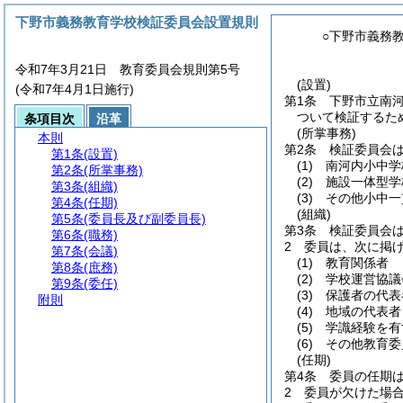
下野市義務教育学校検証委員会設置規則
○下野市義務
令和7年3月21日 教育委員会規則第5号
(設置)
(令和7年4月1日施行)
第1条
下野市立南
ついて検証するた
条項目次
沿革
(所掌事務)
本則
第2条
検証委員会
第1条
(設置)
(1)
南河内小中学
第2条
(所掌事務)
(2)
施設一体型学
第3条
(組織)
(3)
その他小中一
第4条
(任期)
(組織)
第5条
(委員長及び副委員長)
第3条
検証委員会は
第6条
(職務)
2
委員は、次に掲
第7条
(会議)
(1)
教育関係者
第8条
(庶務)
(2)
学校運営協議
第9条
(委任)
(3)
保護者の代表
附則
(4)
地域の代表者
(5)
学識経験を有
(6)
その他教育委
(任期)
第4条
委員の任期
2
委員が欠けた場