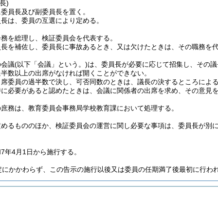
長)
に委員長及び副委員長を置く。
員長は、委員の互選により定める。
会務を総理し、検証委員会を代表する。
員長を補佐し、委員長に事故あるとき、又は欠けたときは、その職務を
の会議
(以下「会議」という。)
は、委員長が必要に応じて招集し、その議
過半数以上の出席がなければ開くことができない。
出席委員の過半数で決し、可否同数のときは、議長の決するところによ
特に必要があると認めたときは、会議に関係者の出席を求め、その意見
の庶務は、教育委員会事務局学校教育課において処理する。
定めるもののほか、検証委員会の運営に関し必要な事項は、委員長が別
7年4月1日から施行する。
定にかかわらず、この告示の施行以後又は委員の任期満了後最初に行わ