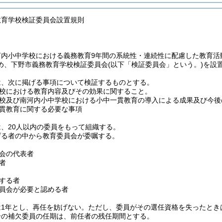
教育学校検証委員会設置規則
河内小中学校における義務教育9年間の系統性・連続性に配慮した教育活
め、下野市義務教育学校検証委員会
(以下「検証委員会」という。)
を設
は、次に掲げる事項について検証するものとする。
校における教育内容及びその効果に関すること。
校及び南河内小中学校における小中一貫教育の導入による成果及び今後
貫教育に関する必要な事項
、20人以内の委員をもって組織する。
げる者の中から教育委員会が委嘱する。
会の代表者
者
する者
員会が必要と認める者
は1年とし、再任を妨げない。
ただし、委員がその選任資格を失ったとき
合の補欠委員の任期は、前任者の残任期間とする。