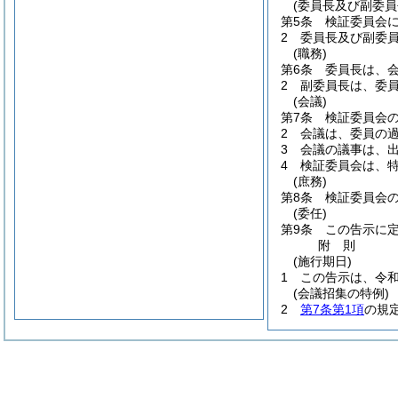
(委員長及び副委員
第5条
検証委員会
2
委員長及び副委
(職務)
第6条
委員長は、
2
副委員長は、委
(会議)
第7条
検証委員会
2
会議は、委員の
3
会議の議事は、
4
検証委員会は、
(庶務)
第8条
検証委員会
(委任)
第9条
この告示に
附
則
(施行期日)
1
この告示は、令和
(会議招集の特例)
2
第7条第1項
の規