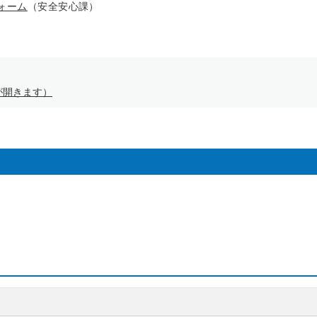
ォーム
（安全安心課）
が開きます）