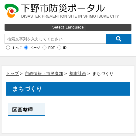
すべて
ページ
PDF
ID
トップ
>
市政情報・市民参加
>
都市計画
> まちづくり
まちづくり
区画整理