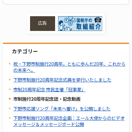
広告
カテゴリー
祝・下野市制施行20周年。ともに歩んだ20年、これから
の未来へ。
下野市制施行20周年記念式典を挙行いたしました
市制20周年記念 市民主催「冠事業」
市制施行20周年記念誌・記念動画
下野市応援ソング「未来へ響け」を公開しました
下野市制施行20周年記念企画：エール大使からのビデオ
メッセージ＆メッセージボード公開