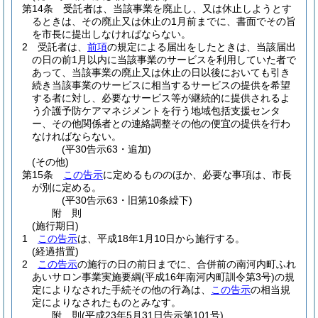
第14条
受託者は、当該事業を廃止し、又は休止しようとす
るときは、その廃止又は休止の1月前までに、書面でその旨
を市長に提出しなければならない。
2
受託者は、
前項
の規定による届出をしたときは、当該届出
の日の前1月以内に当該事業のサービスを利用していた者で
あって、当該事業の廃止又は休止の日以後においても引き
続き当該事業のサービスに相当するサービスの提供を希望
する者に対し、必要なサービス等が継続的に提供されるよ
う介護予防ケアマネジメントを行う地域包括支援センタ
ー、その他関係者との連絡調整その他の便宜の提供を行わ
なければならない。
(平30告示63・追加)
(その他)
第15条
この告示
に定めるもののほか、必要な事項は、市長
が別に定める。
(平30告示63・旧第10条繰下)
附
則
(施行期日)
1
この告示
は、平成18年1月10日から施行する。
(経過措置)
2
この告示
の施行の日の前日までに、合併前の南河内町ふれ
あいサロン事業実施要綱
(平成16年南河内町訓令第3号)
の規
定によりなされた手続その他の行為は、
この告示
の相当規
定によりなされたものとみなす。
附
則
(平成23年5月31日
告示第101号)