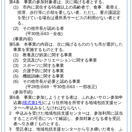
第4条
事業の参加対象者は、次に掲げる者とする。
(1)
市内に居住する65歳以上の高齢者で、食事、着替え、
排泄、歩行等に介助を要しない者。
ただし、要介護認定
を受けている場合は通所系サービスの利用がない者とす
る。
(2)
その他市長が認める者
(平30告示63・全改)
(事業内容)
第5条
本事業の内容は、次に掲げるもののうち市が選択した
事業を実施するものとする。
(1)
教養及び娯楽に関する事業
(2)
交流及びレクリエーションに関する事業
(3)
スポーツに関する事業
(4)
介護予防に関する事業
(5)
機能訓練に関する事業
(6)
その他市長が必要と認める事業
(平28告示69・平30告示63・一部改正)
(参加手続)
第6条
事業に参加しようとする者は、ふれあいサロン参加申
込書
(
様式第1号
)
により住所地を所管する地域包括支援セン
ターへ申込みをしなければならない。
2
申込みを受けた地域包括支援センターは、参加利用に該当
することの可否について確認し、参加対象となる者を受託
者へ引き継ぐものとする。
3
受託者は、地域包括支援センターから引き継いだ者を、ふ