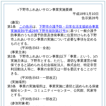
○下野市ふれあいサロン事業実施要綱
平成18年1月10日
告示第28号
(趣旨)
第1条
この告示
は、
下野市介護予防・日常生活支援総合事業
実施規則
(平成28年下野市規則第27号)
に基づく一般介護予
防事業のうち介護予防普及啓発事業に位置付けられる下野
市ふれあいサロン事業の実施について必要な事項を定める
ものとする。
(平30告示63・全改)
(事業主体)
第2条
下野市ふれあいサロン事業
(以下「事業」という。)
の
実施主体は、下野市とする。
ただし、適切な事業運営が確
保できると認められる社会福祉法人、株式会社、特定非営
利活動法人等に、事業の全部又は一部を委託することがで
きる。
(平30告示63・一部改正)
(実施場所)
第3条
事業の実施場所は、事業実施に適切と認められる保健
福祉センター、コミュニティーセンター、公民館、民家等
とする。
(平30告示63・一部改正)
(参加対象者)