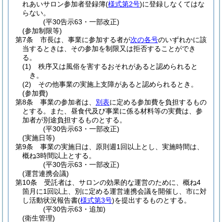
れあいサロン参加者登録簿
(
様式第2号
)
に登録しなくてはな
らない。
(平30告示63・一部改正)
(参加制限等)
第7条
市長は、事業に参加する者が
次の各号
のいずれかに該
当するときは、その参加を制限又は拒否することができ
る。
(1)
秩序又は風俗を害するおそれがあると認められると
き。
(2)
その他事業の実施上支障があると認められるとき。
(参加費)
第8条
事業の参加者は、
別表
に定める参加費を負担するもの
とする。
また、昼食代及び事業に係る材料等の実費は、参
加者が別途負担するものとする。
(平30告示63・一部改正)
(実施日等)
第9条
事業の実施日は、原則週1回以上とし、実施時間は、
概ね3時間以上とする。
(平30告示63・一部改正)
(運営連携会議)
第10条
受託者は、サロンの効果的な運営のために、概ね4
箇月に1回以上、別に定める運営連携会議を開催し、市に対
し活動状況報告書
(
様式第3号
)
を提出するものとする。
(平30告示63・追加)
(衛生管理)