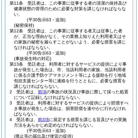
第11条
受託者は、この事業に従事する者の清潔の保持及び
健康状態の管理のために必要な対策を講じなければならな
い。
(平30告示63・追加)
(秘密保持)
第12条
受託者は、この事業に従事する者又は従事した者
が、正当な理由がなく、その業務上知りえた利用者又はそ
の家族の秘密を漏らすことがないよう、必要な措置を講じ
なければならない。
(平30告示63・追加)
(事故発生時の対応)
第13条
受託者は、利用者に対するサービスの提供により事
故が発生した場合は、市、当該利用者の家族、当該利用者
に係る介護予防ケアマネジメント等による援助を行う地域
包括支援センター等に連絡を行うとともに、必要な措置を
講じなければならない。
2
受託者は、
前項
の事故の状況及び事故に際して採った処置
について記録しなければならない。
3
受託者は、利用者に対するサービスの提供により賠償すべ
き事故が発生した場合は、損害賠償を速やかに行わなけれ
ばならない。
4
受託者は、
前3項
に規定する措置を講じる旨及びその実施
方法をあらかじめ定めなければならない。
(平30告示63・追加)
(廃止等の届出及び便宜の提供)