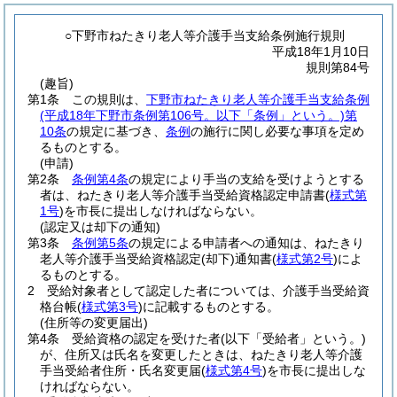
○下野市ねたきり老人等介護手当支給条例施行規則
平成18年1月10日
規則第84号
(趣旨)
第1条
この規則は、
下野市ねたきり老人等介護手当支給条例
(平成18年下野市条例第106号。以下「条例」という。)
第
10条
の規定に基づき、
条例
の施行に関し必要な事項を定め
るものとする。
(申請)
第2条
条例第4条
の規定により手当の支給を受けようとする
者は、ねたきり老人等介護手当受給資格認定申請書
(
様式第
1号
)
を市長に提出しなければならない。
(認定又は却下の通知)
第3条
条例第5条
の規定による申請者への通知は、ねたきり
老人等介護手当受給資格認定
(却下)
通知書
(
様式第2号
)
によ
るものとする。
2
受給対象者として認定した者については、介護手当受給資
格台帳
(
様式第3号
)
に記載するものとする。
(住所等の変更届出)
第4条
受給資格の認定を受けた者
(以下「受給者」という。)
が、住所又は氏名を変更したときは、ねたきり老人等介護
手当受給者住所・氏名変更届
(
様式第4号
)
を市長に提出しな
ければならない。