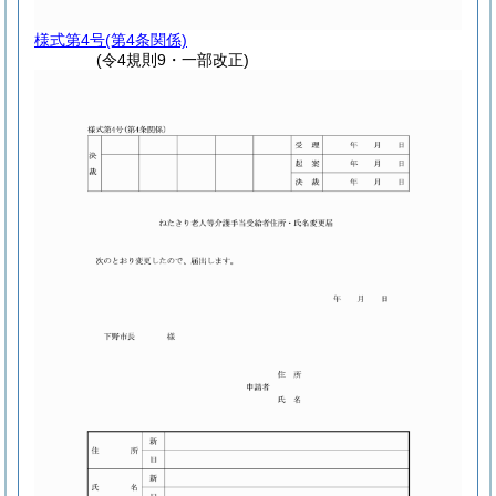
様式第4号
(第4条関係)
(令4規則9・一部改正)