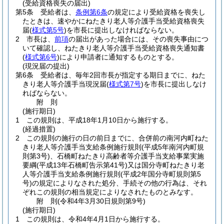
(受給資格喪失の届出)
第5条
受給者は、
条例第6条
の規定により受給資格を喪失し
たときは、速やかにねたきり老人等介護手当受給資格喪失
届
(
様式第5号
)
を市長に提出しなければならない。
2
市長は、
前項
の届出があった場合には、その喪失事由につ
いて確認し、ねたきり老人等介護手当受給資格喪失通知書
(
様式第6号
)
により申請者に通知するものとする。
(現況届の提出)
第6条
受給者は、毎年2回市長が指定する期日までに、ねた
きり老人等介護手当現況届
(
様式第7号
)
を市長に提出しなけ
ればならない。
附
則
(施行期日)
1
この規則は、平成18年1月10日から施行する。
(経過措置)
2
この規則の施行の日の前日までに、合併前の南河内町ねた
きり老人等介護手当支給条例施行規則
(平成5年南河内町規
則第3号)
、石橋町ねたきり高齢者等介護手当支給事業実施
要綱
(平成13年石橋町告示第41号)
又は国分寺町ねたきり老
人等介護手当支給条例施行規則
(平成2年国分寺町規則第5
号)
の規定によりなされた処分、手続その他の行為は、それ
ぞれこの規則の相当規定によりなされたものとみなす。
附
則
(令和4年3月30日
規則第9号)
(施行期日)
1
この規則は、令和4年4月1日から施行する。