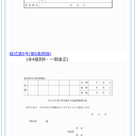
様式第5号
(第5条関係)
(令4規則9・一部改正)