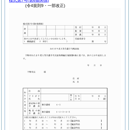
様式第7号
(第6条関係)
(令4規則9・一部改正)