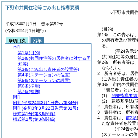
下野市共同住宅等ごみ出し指導要綱
○下野市共同
平成18年2月1日 告示第92号
(目的)
(令和3年4月1日施行)
第1条
この告示は
の所有者及び管理
条項目次
沿革
る。
本則
(平24告示
第1条
(目的)
(共同住宅等の居住
第2条
(共同住宅等の居住者に対する周
第2条
所有者等は
知等)
ならない。
第3条
(ごみ出し責任者の設置等)
2
所有者等は、居
第4条
(ステーションの位置)
(ごみ出し責任者の
第5条
(ステーションの設置)
第3条
市内の共同
第6条
(準用)
「責任者」という。
第7条
(補則)
(1)
開発指導要綱
附則
(2)
建築基準法
(
附則
(平成24年3月1日告示第34号)
2
責任者は、所有
附則
(令和3年3月22日告示第31号)
3
責任者は、所有
様式第1号
(第3条関係)
4
責任者は、
前2項
様式第2号
(第3条関係)
たな責任者を設置
(平24告示
(ステーションの位