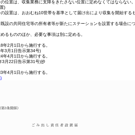
ンの位置は、収集業務に支障をきたさない位置に定めなくてはならない
置)
ンの設置は、おおむね10世帯を基準として届け出により収集を開始する
、既設の共同住宅等の所有者等が新たにステーションを設置する場合に
定めるもののほか、必要な事項は別に定める。
8年2月1日から施行する。
4年3月1日
告示第34号)
4年4月1日から施行する。
年3月22日
告示第31号)
抄
3年4月1日から施行する。
)