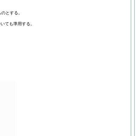
。
ものとする。
ついても準用する。