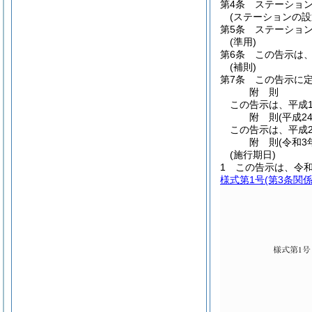
第4条
ステーショ
(ステーションの設
第5条
ステーショ
(準用)
第6条
この告示は
(補則)
第7条
この告示に
附
則
この告示は、平成1
附
則
(平成2
この告示は、平成2
附
則
(令和3
(施行期日)
1
この告示は、令和
様式第1号
(第3条関係