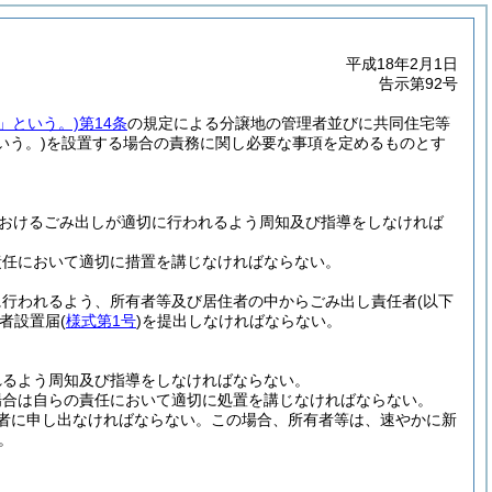
平成18年2月1日
告示第92号
」という。)
第14条
の規定による分譲地の管理者並びに共同住宅等
いう。)
を設置する場合の責務に関し必要な事項を定めるものとす
おけるごみ出しが適切に行われるよう周知及び指導をしなければ
責任において適切に措置を講じなければならない。
に行われるよう、所有者等及び居住者の中からごみ出し責任者
(以下
者設置届
(
様式第1号
)
を提出しなければならない。
れるよう周知及び指導をしなければならない。
場合は自らの責任において適切に処置を講じなければならない。
者に申し出なければならない。
この場合、所有者等は、速やかに新
。