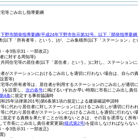
住宅等ごみ出し指導要綱
、
下野市開発指導要綱
(平成24年下野市告示第32号。以下「開発指導要綱
者
(以下「所有者等」という。)
が、ごみ集積所
(以下「ステーション」と
34・令3告示31・一部改正)
者に対する周知等)
、共同住宅等の居住者
(以下「居住者」という。)
に対し、ステーションに
住者がステーションにおけるごみ出しを適切に行わない場合は、自らの
設置等)
住宅等の所有者等は、居住者が利用するステーションのごみ出しが適切
)
を設置し、
次の各号
に掲げるいずれか早い時期に市長にごみ出し責任
第4条
に規定する事前協議時
昭和25年法律第201号)
第6条第1項の規定による建築確認申請時
者等に代わり居住者に対しステーションにおけるごみ出しが適切に行わ
者等に代わり居住者がステーションにおけるごみ出しを適切に行わない
に規定する責務を果たすことが出来ないときは、その旨を遅滞なく所有
して市長にごみ出し責任者変更届
(
様式第2号
)
を提出しなければならない
34・令3告示31・一部改正)
置)