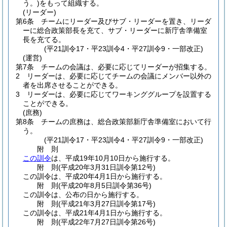
う。)
をもって組織する。
(リーダー)
第6条
チームにリーダー及びサブ・リーダーを置き、リーダ
ーに総合政策部長を充て、サブ・リーダーに新庁舎準備室
長を充てる。
(平21訓令17・平23訓令4・平27訓令9・一部改正)
(運営)
第7条
チームの会議は、必要に応じてリーダーが招集する。
2
リーダーは、必要に応じてチームの会議にメンバー以外の
者を出席させることができる。
3
リーダーは、必要に応じてワーキンググループを設置する
ことができる。
(庶務)
第8条
チームの庶務は、総合政策部新庁舎準備室において行
う。
(平21訓令17・平23訓令4・平27訓令9・一部改正)
附
則
この訓令
は、平成19年10月10日から施行する。
附
則
(平成20年3月31日
訓令第12号)
この訓令は、平成20年4月1日から施行する。
附
則
(平成20年8月5日
訓令第36号)
この訓令は、公布の日から施行する。
附
則
(平成21年3月27日
訓令第17号)
この訓令は、平成21年4月1日から施行する。
附
則
(平成22年7月27日
訓令第26号)