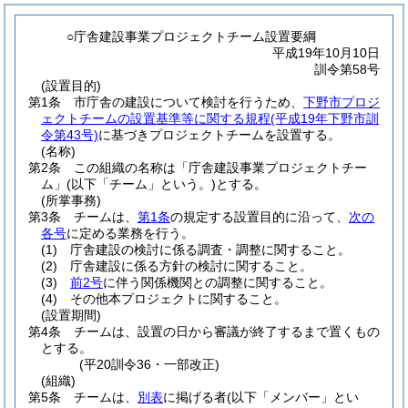
○庁舎建設事業プロジェクトチーム設置要綱
平成19年10月10日
訓令第58号
(設置目的)
第1条
市庁舎の建設について検討を行うため、
下野市プロジ
ェクトチームの設置基準等に関する規程
(平成19年下野市訓
令第43号)
に基づきプロジェクトチームを設置する。
(名称)
第2条
この組織の名称は「庁舎建設事業プロジェクトチー
ム」
(以下「チーム」という。)
とする。
(所掌事務)
第3条
チームは、
第1条
の規定する設置目的に沿って、
次の
各号
に定める業務を行う。
(1)
庁舎建設の検討に係る調査・調整に関すること。
(2)
庁舎建設に係る方針の検討に関すること。
(3)
前2号
に伴う関係機関との調整に関すること。
(4)
その他本プロジェクトに関すること。
(設置期間)
第4条
チームは、設置の日から審議が終了するまで置くもの
とする。
(平20訓令36・一部改正)
(組織)
第5条
チームは、
別表
に掲げる者
(以下「メンバー」とい