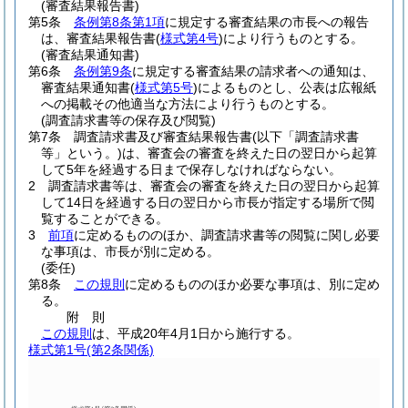
(審査結果報告書)
第5条
条例第8条第1項
に規定する審査結果の市長への報告
は、審査結果報告書
(
様式第4号
)
により行うものとする。
(審査結果通知書)
第6条
条例第9条
に規定する審査結果の請求者への通知は、
審査結果通知書
(
様式第5号
)
によるものとし、公表は広報紙
への掲載その他適当な方法により行うものとする。
(調査請求書等の保存及び閲覧)
第7条
調査請求書及び審査結果報告書
(以下「調査請求書
等」という。)
は、審査会の審査を終えた日の翌日から起算
して5年を経過する日まで保存しなければならない。
2
調査請求書等は、審査会の審査を終えた日の翌日から起算
して14日を経過する日の翌日から市長が指定する場所で閲
覧することができる。
3
前項
に定めるもののほか、調査請求書等の閲覧に関し必要
な事項は、市長が別に定める。
(委任)
第8条
この規則
に定めるもののほか必要な事項は、別に定め
る。
附
則
この規則
は、平成20年4月1日から施行する。
様式第1号
(第2条関係)