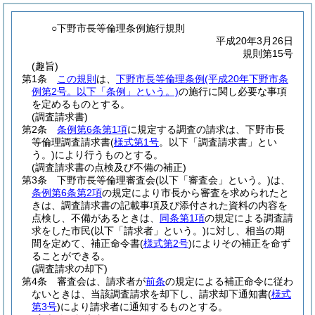
○下野市長等倫理条例施行規則
平成20年3月26日
規則第15号
(趣旨)
第1条
この規則
は、
下野市長等倫理条例
(平成20年下野市条
例第2号。以下「条例」という。)
の施行に関し必要な事項
を定めるものとする。
(調査請求書)
第2条
条例第6条第1項
に規定する調査の請求は、下野市長
等倫理調査請求書
(
様式第1号
。以下「調査請求書」とい
う。)
により行うものとする。
(調査請求書の点検及び不備の補正)
第3条
下野市長等倫理審査会
(以下「審査会」という。)
は、
条例第6条第2項
の規定により市長から審査を求められたと
きは、調査請求書の記載事項及び添付された資料の内容を
点検し、不備があるときは、
同条第1項
の規定による調査請
求をした市民
(以下「請求者」という。)
に対し、相当の期
間を定めて、補正命令書
(
様式第2号
)
によりその補正を命ず
ることができる。
(調査請求の却下)
第4条
審査会は、請求者が
前条
の規定による補正命令に従わ
ないときは、当該調査請求を却下し、請求却下通知書
(
様式
第3号
)
により請求者に通知するものとする。