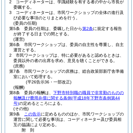
2
コーディネーターは、学識経験を有する者の中から市長が
委嘱する。
3
コーディネーターは、市民ワークショップの全体の進行及
び必要な事項のとりまとめを行う。
(委員の任期)
第5条
委員の任期は、委嘱した日から
第2条
に規定する報告
が終了する日までの間とする。
(運営)
第6条
市民ワークショップは、委員の自主性を尊重し、自主
運営とする。
2
市民ワークショップは、特に必要があると認めるときは、
委員以外の者の出席を求め、意見を聴くことができる。
(庶務)
第7条
市民ワークショップの庶務は、総合政策部新庁舎準備
室において処理する。
(平26告示36・一部改正)
(報酬)
第8条
委員の報酬は、
下野市特別職の職員で非常勤のものの
報酬及び費用弁償に関する条例
(平成18年下野市条例第44
号)
の定めるところによる。
(その他)
第9条
この告示
に定めるもののほか、市民ワークショップの
運営に関して必要な事項は、コーディネーター及び委員相
互の協議により定める。
附
則