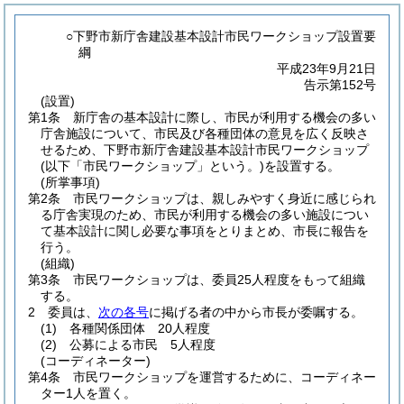
○下野市新庁舎建設基本設計市民ワークショップ設置要
綱
平成23年9月21日
告示第152号
(設置)
第1条
新庁舎の基本設計に際し、市民が利用する機会の多い
庁舎施設について、市民及び各種団体の意見を広く反映さ
せるため、下野市新庁舎建設基本設計市民ワークショップ
(以下「市民ワークショップ」という。)
を設置する。
(所掌事項)
第2条
市民ワークショップは、親しみやすく身近に感じられ
る庁舎実現のため、市民が利用する機会の多い施設につい
て基本設計に関し必要な事項をとりまとめ、市長に報告を
行う。
(組織)
第3条
市民ワークショップは、委員25人程度をもって組織
する。
2
委員は、
次の各号
に掲げる者の中から市長が委嘱する。
(1)
各種関係団体 20人程度
(2)
公募による市民 5人程度
(コーディネーター)
第4条
市民ワークショップを運営するために、コーディネー
ター1人を置く。