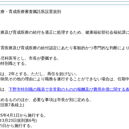
医療・育成医療審査嘱託医設置規則
医療及び育成医療の給付を適正に処理するため、健康福祉部社会福祉課
養育医療及び育成医療の給付認定にあたり客観的かつ専門的な判断によ
小児科医等とし、市長が委嘱する。
勤特別職とする。
は、2年とする。
ただし、再任を妨げない。
が病気その他の理由により職務を遂行することができない場合は、任期
酬は、
下野市特別職の職員で非常勤のものの報酬及び費用弁償に関する
定めるもののほか、必要な事項は市長が別に定める。
・旧第7条繰上)
5年4月1日から施行する。
年3月23日
規則第6号)
の日から施行する。