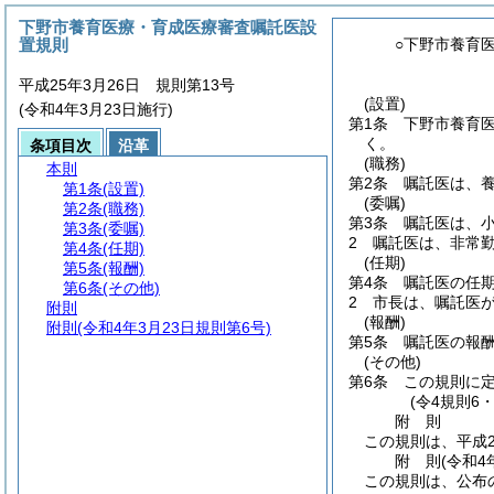
下野市養育医療・育成医療審査嘱託医設
置規則
○下野市養育
平成25年3月26日 規則第13号
(設置)
(令和4年3月23日施行)
第1条
下野市養育
く。
条項目次
沿革
(職務)
本則
第2条
嘱託医は、
第1条
(設置)
(委嘱)
第2条
(職務)
第3条
嘱託医は、
第3条
(委嘱)
2
嘱託医は、非常
第4条
(任期)
(任期)
第5条
(報酬)
第4条
嘱託医の任期
第6条
(その他)
2
市長は、嘱託医
附則
(報酬)
附則
(令和4年3月23日規則第6号)
第5条
嘱託医の報
(その他)
第6条
この規則に
(令4規則6
附
則
この規則は、平成2
附
則
(令和4
この規則は、公布