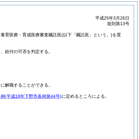
平成25年3月26日
規則第13号
に養育医療・育成医療審査嘱託医
(以下「嘱託医」という。)
を置
り、給付の可否を判定する。
中に解職することができる。
条例
(平成18年下野市条例第44号)
に定めるところによる。