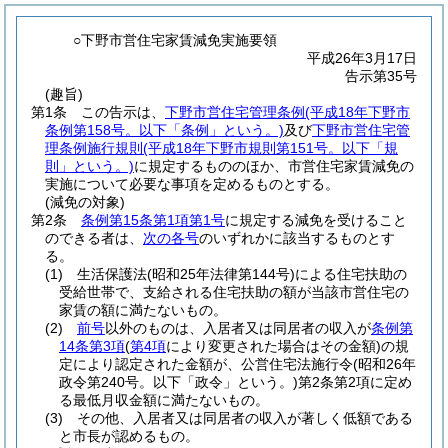
○下野市営住宅家賃減免実施要領
平成26年3月17日
告示第35号
(趣旨)
第1条
この告示は、
下野市営住宅管理条例
(平成18年下野市
条例第158号。以下「条例」という。)
及び
下野市営住宅管
理条例施行規則
(平成18年下野市規則第151号。以下「規
則」という。)
に規定するもののほか、市営住宅家賃減免の
実施について必要な事項を定めるものとする。
(減免の対象)
第2条
条例第15条第1項第1号
に規定する減免を受けること
のできる者は、
次の各号
のいずれかに該当するものとす
る。
(1)
生活保護法
(昭和25年法律第144号)
による住宅扶助の
受給世帯で、支給される住宅扶助の額が当該市営住宅の
家賃の額に満たないもの。
(2)
前号
以外のものは、入居者又は同居者の収入が
条例第
14条第3項
(
第4項
により変更された場合はその金額)
の規
定により認定された金額が、公営住宅法施行令
(昭和26年
政令第240号。以下「政令」という。)
第2条第2項に定め
る最低月収金額に満たないもの。
(3)
その他、入居者又は同居者の収入が著しく低額である
と市長が認めるもの。