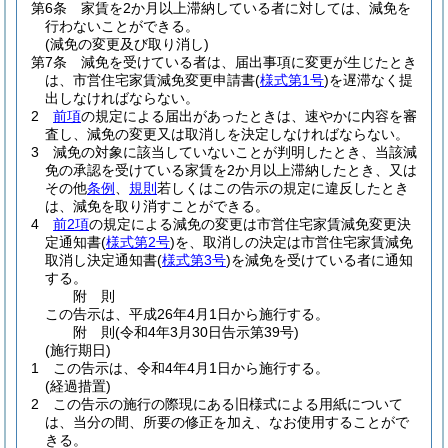
第6条
家賃を2か月以上滞納している者に対しては、減免を
行わないことができる。
(減免の変更及び取り消し)
第7条
減免を受けている者は、届出事項に変更が生じたとき
は、市営住宅家賃減免変更申請書
(
様式第1号
)
を遅滞なく提
出しなければならない。
2
前項
の規定による届出があったときは、速やかに内容を審
査し、減免の変更又は取消しを決定しなければならない。
3
減免の対象に該当していないことが判明したとき、当該減
免の承認を受けている家賃を2か月以上滞納したとき、又は
その他
条例
、
規則
若しくはこの告示の規定に違反したとき
は、減免を取り消すことができる。
4
前2項
の規定による減免の変更は市営住宅家賃減免変更決
定通知書
(
様式第2号
)
を、取消しの決定は市営住宅家賃減免
取消し決定通知書
(
様式第3号
)
を減免を受けている者に通知
する。
附
則
この告示は、平成26年4月1日から施行する。
附
則
(令和4年3月30日
告示第39号)
(施行期日)
1
この告示は、令和4年4月1日から施行する。
(経過措置)
2
この告示の施行の際現にある旧様式による用紙について
は、当分の間、所要の修正を加え、なお使用することがで
きる。