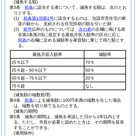
(減免する額)
第3条
前条
に該当する者について、減免する額は、次のとお
りとする。
(1)
前条第1項第1号
に該当するものは、当該市営住宅の家
賃の額から、支給される住宅扶助の額を引いた額
(2)
前号
以外のものについては、
次の表
の左欄に掲げる政
令第2条第2項に規定する最低月収入額率の区分に応じ、
同表
の右欄に定める減額率を家賃額に乗じて得た額とす
る。
最低月収入額率
減額率
25％以下
70％
25％超～50％以下
50％
50％超～75％以下
20％
75％超
なし
(減免額の端数処理)
第4条
前条
による減免額に100円未満の端数を生じた場合
は、端数を切り捨てるものとする。
(減免の期間)
第5条
減免の期間は、減免を承認した日から1年以内とす
る。
ただし、市長が必要と認めたときは、その期間を延長
することができる。
(適用除外)