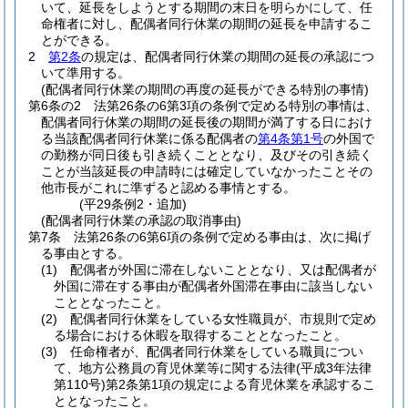
いて、延長をしようとする期間の末日を明らかにして、任
命権者に対し、配偶者同行休業の期間の延長を申請するこ
とができる。
2
第2条
の規定は、配偶者同行休業の期間の延長の承認につ
いて準用する。
(配偶者同行休業の期間の再度の延長ができる特別の事情)
第6条の2
法第26条の6第3項の条例で定める特別の事情は、
配偶者同行休業の期間の延長後の期間が満了する日におけ
る当該配偶者同行休業に係る配偶者の
第4条第1号
の外国で
の勤務が同日後も引き続くこととなり、及びその引き続く
ことが当該延長の申請時には確定していなかったことその
他市長がこれに準ずると認める事情とする。
(平29条例2・追加)
(配偶者同行休業の承認の取消事由)
第7条
法第26条の6第6項の条例で定める事由は、次に掲げ
る事由とする。
(1)
配偶者が外国に滞在しないこととなり、又は配偶者が
外国に滞在する事由が配偶者外国滞在事由に該当しない
こととなったこと。
(2)
配偶者同行休業をしている女性職員が、市規則で定め
る場合における休暇を取得することとなったこと。
(3)
任命権者が、配偶者同行休業をしている職員につい
て、地方公務員の育児休業等に関する法律
(平成3年法律
第110号)
第2条第1項の規定による育児休業を承認するこ
ととなったこと。