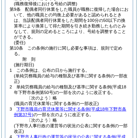
(職務復帰後における号給の調整)
第9条
配偶者同行休業をした職員が職務に復帰した場合にお
いて、他の職員との均衡上必要があると認められるとき
は、当該配偶者同行休業をした期間を100分の50以下の換
算率により換算して得た期間を引き続き勤務したものとみ
なして、規則の定めるところにより、号給を調整すること
ができる。
(委任)
第10条
この条例の施行に関し必要な事項は、規則で定め
る。
附
則
(施行期日)
1
この条例は、公布の日から施行する。
(単純労務職員の給与の種類及び基準に関する条例の一部改
正)
2
単純労務職員の給与の種類及び基準に関する条例
(平成18
年下野市条例第50号)
の一部を次のように改正する。
〔次のよう〕略
(職員の育児休業等に関する条例の一部改正)
3
下野市職員の育児休業等に関する条例
(平成18年下野市条
例第37号)
の一部を次のように改正する。
〔次のよう〕略
(下野市人事行政の運営等の状況の公表に関する条例の一部
改正)
4
下野市人事行政の運営等の状況の公表に関する条例
(平成