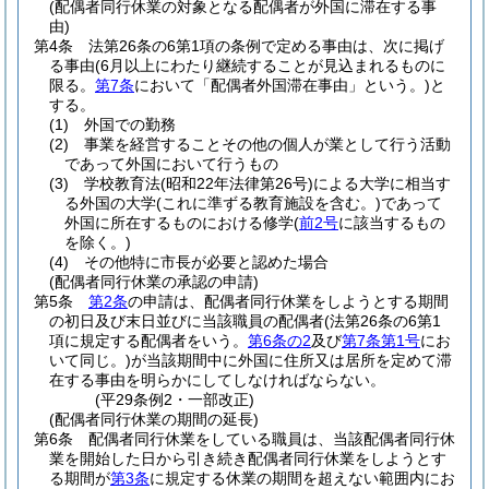
(配偶者同行休業の対象となる配偶者が外国に滞在する事
由)
第4条
法第26条の6第1項の条例で定める事由は、次に掲げ
る事由
(6月以上にわたり継続することが見込まれるものに
限る。
第7条
において「配偶者外国滞在事由」という。)
と
する。
(1)
外国での勤務
(2)
事業を経営することその他の個人が業として行う活動
であって外国において行うもの
(3)
学校教育法
(昭和22年法律第26号)
による大学に相当す
る外国の大学
(これに準ずる教育施設を含む。)
であって
外国に所在するものにおける修学
(
前2号
に該当するもの
を除く。)
(4)
その他特に市長が必要と認めた場合
(配偶者同行休業の承認の申請)
第5条
第2条
の申請は、配偶者同行休業をしようとする期間
の初日及び末日並びに当該職員の配偶者
(法第26条の6第1
項に規定する配偶者をいう。
第6条の2
及び
第7条第1号
にお
いて同じ。)
が当該期間中に外国に住所又は居所を定めて滞
在する事由を明らかにしてしなければならない。
(平29条例2・一部改正)
(配偶者同行休業の期間の延長)
第6条
配偶者同行休業をしている職員は、当該配偶者同行休
業を開始した日から引き続き配偶者同行休業をしようとす
る期間が
第3条
に規定する休業の期間を超えない範囲内にお