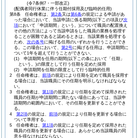
(令7条例7・一部改正)
(配偶者同行休業に伴う任期付採用及び臨時的任用)
第8条
任命権者は、
第2条
又は
第6条
の規定による申請があ
った場合において、当該申請に係る期間
(以下この項及び
次
項
において「申請期間」という。)
について職員の配置換え
その他の方法によって当該申請をした職員の業務を処理す
ることが困難であると認めるときは、当該業務を処理する
ため、
次の各号
に掲げる任用のいずれかを行うことができ
る。
この場合において、
第2号
に掲げる任用は、申請期間に
ついて1年を超えて行うことができない。
(1)
申請期間を任用の期間
(以下この条において「任期」
という。)
の限度として行う任期を定めた採用
(2)
申請期間を任期の限度として行う臨時的任用
2
任命権者は、
前項
の規定により任期を定めて職員を採用す
る場合には、当該職員にその任期を明示しなければならな
い。
3
任命権者は、
第1項
の規定により任期を定めて採用された
職員の任期が申請期間に満たない場合にあっては、当該申
請期間の範囲内において、その任期を更新することができ
る。
4
第2項
の規定は、
前項
の規定により任期を更新する場合に
ついて準用する。
5
任命権者は、
第1項
の規定により任期を定めて採用された
職員の任期を更新する場合には、あらかじめ当該職員の同
意を得なければならない。