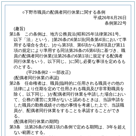
○下野市職員の配偶者同行休業に関する条例
平成26年6月26日
条例第22号
(趣旨)
第1条
この条例は、地方公務員法
(昭和25年法律第261号。
以下「法」という。)
第26条の6第1項
(同条第4項において準
用する場合を含む。)
から第3項、第6項から第8項及び第11
項の規定により準用する同法第26条の5第6項に基づき、職
員の配偶者同行休業
(法第26条の6第1項に規定する配偶者
同行休業をいう。以下同じ。)
に関し必要な事項を定めるも
のとする。
(平29条例2・一部改正)
(配偶者同行休業の承認)
第2条
任命権者は、職員
(臨時的に任用される職員その他の
法律により任期を定めて任用される職員及び非常勤職員を
除く。以下同じ。)
が配偶者同行休業を申請した場合におい
て、公務の運営に支障がないと認めるときは、当該申請を
した職員の勤務成績その他の事情を考慮した上で、当該職
員が、配偶者同行休業をすることを承認することができ
る。
(配偶者同行休業の期間)
第3条
法第26条の6第1項の条例で定める期間は、3年を超え
ない範囲とする。