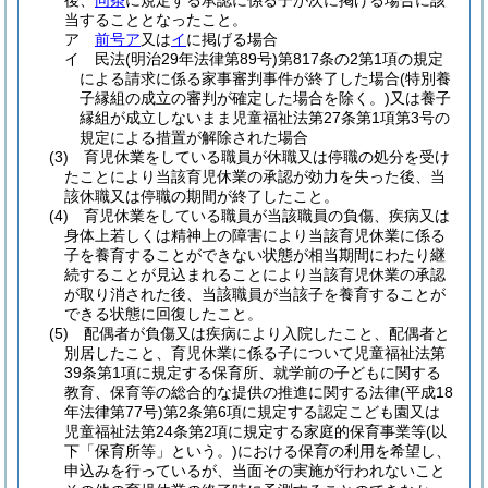
後、
同条
に規定する承認に係る子が次に掲げる場合に該
当することとなったこと。
ア
前号ア
又は
イ
に掲げる場合
イ
民法
(明治29年法律第89号)
第817条の2第1項の規定
による請求に係る家事審判事件が終了した場合
(特別養
子縁組の成立の審判が確定した場合を除く。)
又は養子
縁組が成立しないまま児童福祉法第27条第1項第3号の
規定による措置が解除された場合
(3)
育児休業をしている職員が休職又は停職の処分を受け
たことにより当該育児休業の承認が効力を失った後、当
該休職又は停職の期間が終了したこと。
(4)
育児休業をしている職員が当該職員の負傷、疾病又は
身体上若しくは精神上の障害により当該育児休業に係る
子を養育することができない状態が相当期間にわたり継
続することが見込まれることにより当該育児休業の承認
が取り消された後、当該職員が当該子を養育することが
できる状態に回復したこと。
(5)
配偶者が負傷又は疾病により入院したこと、配偶者と
別居したこと、育児休業に係る子について児童福祉法第
39条第1項に規定する保育所、就学前の子どもに関する
教育、保育等の総合的な提供の推進に関する法律
(平成18
年法律第77号)
第2条第6項に規定する認定こども園又は
児童福祉法第24条第2項に規定する家庭的保育事業等
(以
下「保育所等」という。)
における保育の利用を希望し、
申込みを行っているが、当面その実施が行われないこと