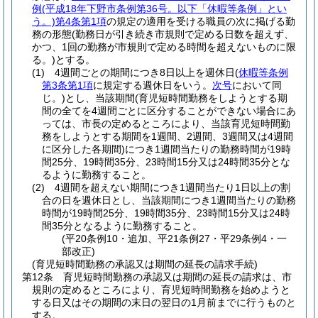
例
(平成18年下野市条例第36号。以下「休暇等条例」とい
う。)
第4条第1項
の規定の適用を受ける職員の次に掲げる勤
務の形態
(勤務日が引き続き市規則で定める日数を超えず、
かつ、1回の勤務が市規則で定める時間を超えないものに限
る。)
とする。
(1)
4週間ごとの期間につき8日以上を週休日
(
休暇等条例
第3条第1項
に規定する週休日をいう。
次号
において同
じ。)
とし、当該期間
(育児短時間勤務をしようとする期
間の全てを4週間ごとに区分することができない場合にあ
っては、市長の定めるところにより、当該育児短時間勤
務をしようとする期間を1週間、2週間、3週間又は4週間
に区分した各期間)
につき1週間当たりの勤務時間が19時
間25分、19時間35分、23時間15分又は24時間35分とな
るように勤務すること。
(2)
4週間を超えない期間につき1週間当たり1日以上の割
合の日を週休日とし、当該期間につき1週間当たりの勤務
時間が19時間25分、19時間35分、23時間15分又は24時
間35分となるように勤務すること。
(平20条例10・追加、平21条例27・平29条例4・一
部改正)
(育児短時間勤務の承認又は期間の延長の請求手続)
第12条
育児短時間勤務の承認又は期間の延長の請求は、市
規則の定めるところにより、育児短時間勤務を始めようと
する日又はその期間の末日の翌日の1月前までに行うものと
する。