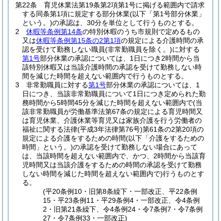
第22条
育児休業法第19条第2項第1号に掲げる範囲内で請求
する同条第1項に規定する部分休業
(以下「第1号部分休業」
という。)
の承認は、30分を単位として行うものとする。
2
休暇等条例第14条
の特別休暇のうち市規則で定めるもの
又は
休暇等条例第15条の2第1項
の規定による介護時間の承
認を受けて勤務しない職員
(非常勤職員を除く。)
に対する
第1号
部分休業の承認については、1日につき2時間から当
該特別休暇又は当該介護時間の承認を受けて勤務しない時
間を減じた時間を超えない範囲内で行うものとする。
3
非常勤職員に対する
第1号
部分休業の承認については、1
日につき、当該非常勤職員について1日につき定められた勤
務時間から5時間45分を減じた時間を超えない範囲内で
(当
該非常勤職員が労働基準法第67条の規定による育児時間又
は育児休業、介護休業等育児又は家族介護を行う労働者の
福祉に関する法律
(平成3年法律第76号)
第61条の2第20項の
規定による介護をするための時間
(以下「介護をするための
時間」という。)
の承認を受けて勤務しない場合にあって
は、当該時間を超えない範囲内で、かつ、2時間から当該育
児時間又は当該介護をするための時間の承認を受けて勤務
しない時間を減じた時間を超えない範囲内で)
行うものとす
る。
(平20条例10・旧第8条繰下・一部改正、平22条例
15・平23条例11・平29条例4・一部改正、令4条例
2・旧第21条繰下、令4条例24・令7条例7・令7条例
27・令7条例33・一部改正)