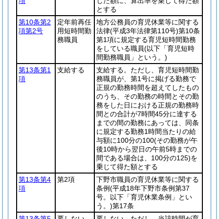
項
じた額に、算出率を乗じて得た額
とする
第10条第2
定年前再任
地方公務員の育児休業等に関する
項第2号
用短時間勤
法律
(平成3年法律第110号)
第10条
務職員
第1項に規定する育児短時間勤務
をしている職員
(以下「育児短時
間勤務職員」という。)
第13条第1
支給する
支給する。ただし、育児短時間勤
項
務職員が、第1号に掲げる勤務で
正規の勤務時間を超えてしたもの
のうち、その勤務の時間とその勤
務をした日における正規の勤務時
間との合計が7時間45分に達する
までの間の勤務にあっては、同条
に規定する勤務1時間当たりの給
与額に100分の100
(その勤務が午
後10時から翌日の午前5時までの
間である場合は、100分の125)
を
乗じて得た額とする
第13条第4
第2項
下野市職員の育児休業等に関する
項
条例
(平成18年下野市条例第37
号。以下「育児休業条例」とい
う。)
第17条
第13条第5
要しない
要しない。ただし、当該時間が育