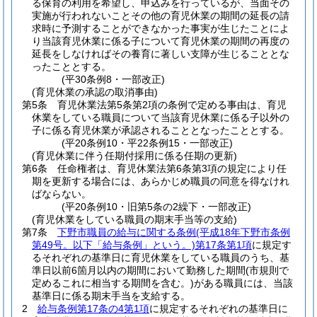
る保育の利用を希望し、申込みを行っているが、当面その
実施が行われないことその他の育児休業の期間の延長の請
求時に予測することができなかった事実が生じたことによ
り当該育児休業に係る子について育児休業の期間の再度の
延長をしなければその養育に著しい支障が生じることとな
ったこととする。
(平30条例8・一部改正)
(育児休業の承認の取消事由)
第5条
育児休業法第5条第2項の条例で定める事由は、育児
休業をしている職員について当該育児休業に係る子以外の
子に係る育児休業が承認されることとなったこととする。
(平20条例10・平22条例15・一部改正)
(育児休業に伴う任期付採用に係る任期の更新)
第6条
任命権者は、育児休業法第6条第3項の規定により任
期を更新する場合には、あらかじめ職員の同意を得なけれ
ばならない。
(平20条例10・旧第5条の2繰下・一部改正)
(育児休業をしている職員の期末手当等の支給)
第7条
下野市職員の給与に関する条例
(平成18年下野市条例
第49号。以下「給与条例」という。)
第17条第1項
に規定す
るそれぞれの基準日に育児休業をしている職員のうち、基
準日以前6箇月以内の期間において勤務した期間
(市規則で
定めるこれに相当する期間を含む。)
がある職員には、当該
基準日に係る期末手当を支給する。
2
給与条例第17条の4第1項
に規定するそれぞれの基準日に