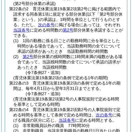
(第2号部分休業の承認)
第22条の2
育児休業法第19条第2項第2号に掲げる範囲内で
請求する同条第1項に規定する部分休業
(以下「第2号部分休
業」という。)
の承認は、1時間を単位として行うものとす
る。
ただし、
次の各号
に掲げる場合にあっては、それぞれ
当該各号
に定める時間数の
第2号
部分休業を承認することが
できる。
(1)
1回の勤務に係る日ごとの勤務時間に分を単位とした
時間がある場合であって、当該勤務時間の全てについて
承認の請求があったとき 当該勤務時間の時間数
(2)
第2号
部分休業の残時間数に1時間未満の端数がある場
合であって、当該残時間数の全てについて承認の請求が
あったとき 当該残時間数
(令7条例27・追加)
(育児休業法第19条第2項の条例で定める1年の期間)
第22条の3
育児休業法第19条第2項の条例で定める1年の期
間は、毎年4月1日から翌年3月31日までとする。
(令7条例27・追加)
(育児休業法第19条第2項第2号の人事院規則で定める時間
を基準として定める時間)
第22条の4
育児休業法第19条第2項第2号の人事院規則で定
める時間を基準として条例で定める時間は、
次の各号
に掲
げる職員の区分に応じ、
当該各号
に定める時間とする。
(1)
非常勤職員以外の職員 77時間30分
(2)
非常勤職員 当該非常勤職員の勤務日1日当たりの勤