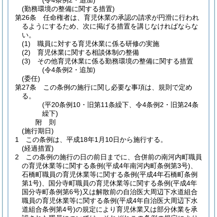
(令4条例2・追加)
(勤務環境の整備に関する措置)
第26条
任命権者は、育児休業の承認の請求が円滑に行われ
るようにするため、次に掲げる措置を講じなければならな
い。
(1)
職員に対する育児休業に係る研修の実施
(2)
育児休業に関する相談体制の整備
(3)
その他育児休業に係る勤務環境の整備に関する措置
(令4条例2・追加)
(委任)
第27条
この条例の施行に関し必要な事項は、規則で定め
る。
(平20条例10・旧第11条繰下、令4条例2・旧第24条
繰下)
附
則
(施行期日)
1
この条例は、平成18年1月10日から施行する。
(経過措置)
2
この条例の施行の日の前日までに、合併前の南河内町職員
の育児休業等に関する条例
(平成4年南河内町条例第3号)
、
石橋町職員の育児休業等に関する条例
(平成4年石橋町条例
第1号)
、国分寺町職員の育児休業等に関する条例
(平成4年
国分寺町条例第6号)
又は解散前の自治医大周辺下水道組合
職員の育児休業等に関する条例
(平成4年自治医大周辺下水
道組合条例第4号)
の規定により育児休業又は部分休業を承