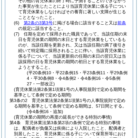
その他の育児休業の終了時に予測することのできなかっ
た事実が生じたことにより当該育児休業に係る子につい
て育児休業をしなければその養育に著しい支障が生じる
こととなったこと。
(6)
第2条の3第3号
に掲げる場合に該当すること又は
前条
の規定に該当すること。
(7)
任期を定めて採用された職員であって、当該任期の末
日を育児休業の期間の末日とする育児休業をしているも
のが、当該任期を更新され、又は当該任期の満了後引き
続いて特定職に採用されることに伴い、当該育児休業に
係る子について、当該更新前の任期の末日の翌日又は当
該採用の日を育児休業の期間の初日とする育児休業をし
ようとすること。
(平20条例10・平22条例15・平23条例11・平29条例
4・平30条例8・令4条例2・令4条例16・令5条例
27・一部改正)
(育児休業法第2条第1項第1号の人事院規則で定める期間を
基準として条例で定める期間)
第3条の2
育児休業法第2条第1項第1号の人事院規則で定め
る期間を基準として条例で定める期間は、57日間とする。
(令4条例16・追加)
(育児休業の期間の再度の延長ができる特別の事情)
第4条
育児休業法第3条第2項の条例で定める特別の事情
は、配偶者が負傷又は疾病により入院したこと、配偶者と
別居したこと、育児休業に係る子について保育所等におけ