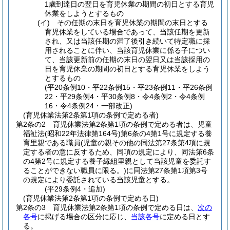
1歳到達日の翌日を育児休業の期間の初日とする育児
休業をしようとするもの
(イ)
その任期の末日を育児休業の期間の末日とする
育児休業をしている場合であって、当該任期を更新
され、又は当該任期の満了後引き続いて特定職に採
用されることに伴い、当該育児休業に係る子につい
て、当該更新前の任期の末日の翌日又は当該採用の
日を育児休業の期間の初日とする育児休業をしよう
とするもの
(平20条例10・平22条例15・平23条例11・平26条例
22・平29条例4・平30条例8・令4条例2・令4条例
16・令4条例24・一部改正)
(育児休業法第2条第1項の条例で定める者)
第2条の2
育児休業法第2条第1項の条例で定める者は、児童
福祉法
(昭和22年法律第164号)
第6条の4第1号に規定する養
育里親である職員
(児童の親その他の同法第27条第4項に規
定する者の意に反するため、同項の規定により、同法第6条
の4第2号に規定する養子縁組里親として当該児童を委託す
ることができない職員に限る。)
に同法第27条第1項第3号
の規定により委託されている当該児童とする。
(平29条例4・追加)
(育児休業法第2条第1項の条例で定める日)
第2条の3
育児休業法第2条第1項の条例で定める日は、
次の
各号
に掲げる場合の区分に応じ、
当該各号
に定める日とす
る。