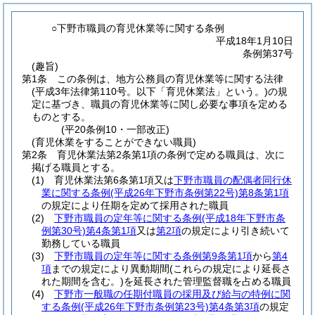
○下野市職員の育児休業等に関する条例
平成18年1月10日
条例第37号
(趣旨)
第1条
この条例は、地方公務員の育児休業等に関する法律
(平成3年法律第110号。以下「育児休業法」という。)
の規
定に基づき、職員の育児休業等に関し必要な事項を定める
ものとする。
(平20条例10・一部改正)
(育児休業をすることができない職員)
第2条
育児休業法第2条第1項の条例で定める職員は、次に
掲げる職員とする。
(1)
育児休業法第6条第1項又は
下野市職員の配偶者同行休
業に関する条例
(平成26年下野市条例第22号)
第8条第1項
の規定により任期を定めて採用された職員
(2)
下野市職員の定年等に関する条例
(平成18年下野市条
例第30号)
第4条第1項
又は
第2項
の規定により引き続いて
勤務している職員
(3)
下野市職員の定年等に関する条例第9条第1項
から
第4
項
までの規定により異動期間
(これらの規定により延長さ
れた期間を含む。)
を延長された管理監督職を占める職員
(4)
下野市一般職の任期付職員の採用及び給与の特例に関
する条例
(平成26年下野市条例第23号)
第4条第3項
の規定