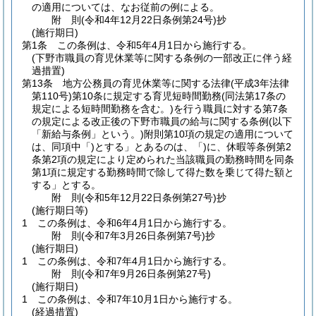
の適用については、なお従前の例による。
附
則
(令和4年12月22日
条例第24号)
抄
(施行期日)
第1条
この条例は、令和5年4月1日から施行する。
(下野市職員の育児休業等に関する条例の一部改正に伴う経
過措置)
第13条
地方公務員の育児休業等に関する法律
(平成3年法律
第110号)
第10条に規定する育児短時間勤務
(同法第17条の
規定による短時間勤務を含む。)
を行う職員に対する第7条
の規定による改正後の下野市職員の給与に関する条例
(以下
「新給与条例」という。)
附則第10項の規定の適用について
は、同項中「)とする」とあるのは、「)に、休暇等条例第2
条第2項の規定により定められた当該職員の勤務時間を同条
第1項に規定する勤務時間で除して得た数を乗じて得た額と
する」とする。
附
則
(令和5年12月22日
条例第27号)
抄
(施行期日等)
1
この条例は、令和6年4月1日から施行する。
附
則
(令和7年3月26日
条例第7号)
抄
(施行期日)
1
この条例は、令和7年4月1日から施行する。
附
則
(令和7年9月26日
条例第27号)
(施行期日)
1
この条例は、令和7年10月1日から施行する。
(経過措置)