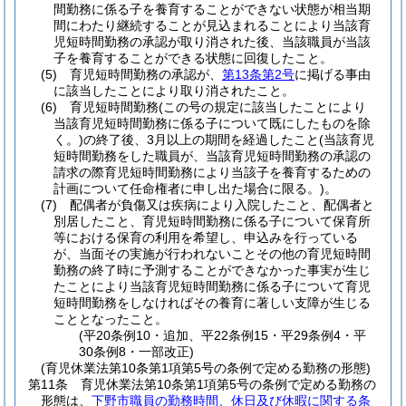
間勤務に係る子を養育することができない状態が相当期
間にわたり継続することが見込まれることにより当該育
児短時間勤務の承認が取り消された後、当該職員が当該
子を養育することができる状態に回復したこと。
(5)
育児短時間勤務の承認が、
第13条第2号
に掲げる事由
に該当したことにより取り消されたこと。
(6)
育児短時間勤務
(この号の規定に該当したことにより
当該育児短時間勤務に係る子について既にしたものを除
く。)
の終了後、3月以上の期間を経過したこと
(当該育児
短時間勤務をした職員が、当該育児短時間勤務の承認の
請求の際育児短時間勤務により当該子を養育するための
計画について任命権者に申し出た場合に限る。)
。
(7)
配偶者が負傷又は疾病により入院したこと、配偶者と
別居したこと、育児短時間勤務に係る子について保育所
等における保育の利用を希望し、申込みを行っている
が、当面その実施が行われないことその他の育児短時間
勤務の終了時に予測することができなかった事実が生じ
たことにより当該育児短時間勤務に係る子について育児
短時間勤務をしなければその養育に著しい支障が生じる
こととなったこと。
(平20条例10・追加、平22条例15・平29条例4・平
30条例8・一部改正)
(育児休業法第10条第1項第5号の条例で定める勤務の形態)
第11条
育児休業法第10条第1項第5号の条例で定める勤務の
形態は、
下野市職員の勤務時間、休日及び休暇に関する条