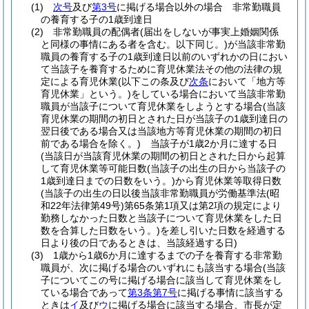
(1)
次号
及び
第3号
に掲げる場合以外の場合 非常勤職員
の養育する子の1歳到達日
(2)
非常勤職員の配偶者
(届出をしないが事実上婚姻関係
と同様の事情にある者を含む。以下同じ。)
が当該非常勤
職員の養育する子の1歳到達日以前のいずれかの日におい
て当該子を養育するために育児休業法その他の法律の規
定による育児休業
(以下この条及び
次条
において「地方等
育児休業」という。)
をしている場合において当該非常勤
職員が当該子について育児休業をしようとする場合
(当該
育児休業の期間の初日とされた日が当該子の1歳到達日の
翌日後である場合又は当該地方等育児休業の期間の初日
前である場合を除く。)
当該子が1歳2か月に達する日
(当該日が当該育児休業の期間の初日とされた日から起算
して育児休業等可能日数
(当該子の出生の日から当該子の
1歳到達日までの日数をいう。)
から育児休業等取得日数
(当該子の出生の日以後当該非常勤職員が労働基準法
(昭
和22年法律第49号)
第65条第1項又は第2項の規定により
勤務しなかった日数と当該子について育児休業をした日
数を合算した日数をいう。)
を差し引いた日数を経過する
日より後の日であるときは、当該経過する日)
(3)
1歳から1歳6か月に達するまでの子を養育する非常勤
職員が、次に掲げる場合のいずれにも該当する場合
(当該
子についてこの号に掲げる場合に該当して育児休業をし
ている場合であって
第3条第7号
に掲げる事情に該当する
ときは
イ
及び
ウ
に掲げる場合に該当する場合、市長が定