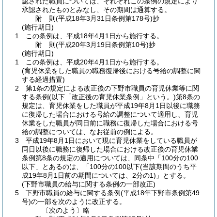
認された職員については、それぞれこの条例の規定により
承認されたものとみなし、その期間は通算する。
附
則
(平成18年3月31日
条例第178号)
抄
(施行期日)
1
この条例は、平成18年4月1日から施行する。
附
則
(平成20年3月19日
条例第10号)
抄
(施行期日)
1
この条例は、平成20年4月1日から施行する。
(育児休業をした職員の職務復帰後における号給の調整に関
する経過措置)
2
第1条の規定による改正後の下野市職員の育児休業等に関
する条例
(以下「改正後の育児休業条例」という。)
第8条の
規定は、育児休業をした職員が平成19年8月1日以後に職務
に復帰した場合における号給の調整について適用し、育児
休業をした職員が同日前に職務に復帰した場合における号
給の調整については、なお従前の例による。
3
平成19年8月1日において現に育児休業をしている職員が
同日以後に職務に復帰した場合における改正後の育児休業
条例第8条の規定の適用については、同条中「100分の100
以下」とあるのは、「100分の100以下
(当該期間のうち平
成19年8月1日前の期間については、2分の1)
」とする。
(下野市職員の給与に関する条例の一部改正)
5
下野市職員の給与に関する条例
(平成18年下野市条例第49
号)
の一部を次のように改正する。
〔次のよう〕略