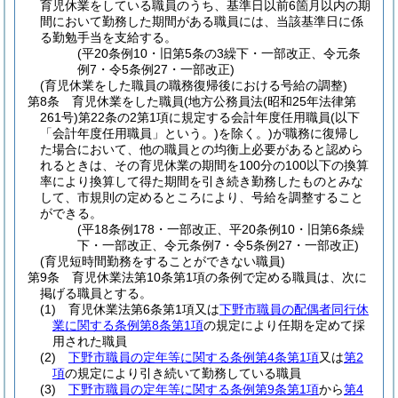
育児休業をしている職員のうち、基準日以前6箇月以内の期
間において勤務した期間がある職員には、当該基準日に係
る勤勉手当を支給する。
(平20条例10・旧第5条の3繰下・一部改正、令元条
例7・令5条例27・一部改正)
(育児休業をした職員の職務復帰後における号給の調整)
第8条
育児休業をした職員
(地方公務員法
(昭和25年法律第
261号)
第22条の2第1項に規定する会計年度任用職員
(以下
「会計年度任用職員」という。)
を除く。)
が職務に復帰し
た場合において、他の職員との均衡上必要があると認めら
れるときは、その育児休業の期間を100分の100以下の換算
率により換算して得た期間を引き続き勤務したものとみな
して、市規則の定めるところにより、号給を調整すること
ができる。
(平18条例178・一部改正、平20条例10・旧第6条繰
下・一部改正、令元条例7・令5条例27・一部改正)
(育児短時間勤務をすることができない職員)
第9条
育児休業法第10条第1項の条例で定める職員は、次に
掲げる職員とする。
(1)
育児休業法第6条第1項又は
下野市職員の配偶者同行休
業に関する条例第8条第1項
の規定により任期を定めて採
用された職員
(2)
下野市職員の定年等に関する条例第4条第1項
又は
第2
項
の規定により引き続いて勤務している職員
(3)
下野市職員の定年等に関する条例第9条第1項
から
第4