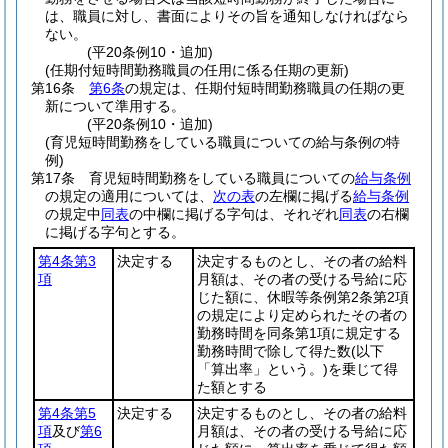
は、職員に対し、書面によりその旨を通知しなければなら
ない。
(平20条例10・追加)
(任期付短時間勤務職員の任用に係る任期の更新)
第16条
第6条
の規定は、任期付短時間勤務職員の任期の更
新について準用する。
(平20条例10・追加)
(育児短時間勤務をしている職員についての給与条例の特
例)
第17条
育児短時間勤務をしている職員についての
給与条例
の規定の適用については、
次の表
の左欄に掲げる
給与条例
の規定中
同表
の中欄に掲げる字句は、それぞれ
同表
の右欄
に掲げる字句とする。
第4条第3
決定する
決定するものとし、その者の給料
項
月額は、その者の受ける号給に応
じた額に、休暇等条例第2条第2項
の規定により定められたその者の
勤務時間を同条第1項に規定する
勤務時間で除して得た数
(以下
「算出率」という。)
を乗じて得
た額とする
第4条第5
決定する
決定するものとし、その者の給料
項
及び
第6
月額は、その者の受ける号給に応