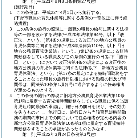
附
則
(平成21年9月8日
条例第27号)
抄
(施行期日)
1
この条例は、平成22年4月1日から施行する。
(下野市職員の育児休業等に関する条例の一部改正に伴う経
過措置)
3
この条例の施行の際現に一般職の職員の給与に関する法律
等の一部を改正する法律
(平成20年法律第94号。以下「改
正法」という。)
第4条の規定による改正前の地方公務員の
育児休業等に関する法律
(平成3年法律第110号。以下「旧
地方公務員育児休業法」という。)
第17条の規定による短時
間勤務をしている職員及びこの条例の施行の日
(以下「施行
日」という。)
において改正法第4条の規定による改正後の
地方公務員の育児休業等に関する法律
(以下「新地方公務員
育児休業法」という。)
第17条の規定による短時間勤務をす
ることとなった職員の施行日以後における勤務の日及び時
間帯は、同法第10条第1項各号に適合するように任命権者
が定めるものとする。
4
この条例の施行の際現に旧地方公務員育児休業法第10条
第1項に規定する育児短時間勤務をしている職員に係る当該
育児短時間勤務の承認は、施行日の前日を限り、その効力
を失うものとし、施行日に、施行日から当該育児短時間勤
務の期間の末日までの間において任命権者が定める内容の
新地方公務員育児休業法第10条第1項に規定する育児短時
間勤務をすることの承認があったものとみなす。
附
則
(平成22年3月24日
条例第3号)
抄