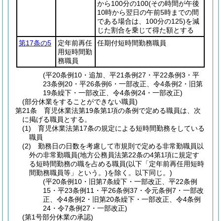
から100分の100
(その時間が午後
10時から翌日の午前5時までの間
である場合は、100分の125)
を減
じた割合を乗じて得た額とする
第17条の5
定年前再任
任期付短時間勤務職員
用短時間勤
務職員
(平20条例10・追加、平21条例27・平22条例3・平
23条例20・平26条例6・一部改正、令4条例2・旧第
19条繰下・一部改正、令4条例24・一部改正)
(部分休業をすることができない職員)
第21条
育児休業法第19条第1項の条例で定める職員は、次
に掲げる職員とする。
(1)
育児休業法第17条の規定による短時間勤務をしている
職員
(2)
勤務日の日数を考慮して市規則で定める非常勤職員以
外の非常勤職員
(地方公務員法第22条の4第1項に規定す
る短時間勤務の職を占める職員
(以下「定年前再任用短時
間勤務職員等」という。)
を除く。以下同じ。)
(平20条例10・旧第7条繰下・一部改正、平22条例
15・平23条例11・平26条例37・令元条例7・一部改
正、令4条例2・旧第20条繰下・一部改正、令4条例
24・令7条例27・一部改正)
(第1号部分休業の承認)