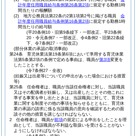
計年度任用職員給与条例第26条第2項
に規定する勤務1時
間当たりの報酬額
(2)
地方公務員法第22条の2第1項第2号に掲げる職員
会
計年度任用職員給与条例第16条第2項
に規定する勤務1時
間当たりの給与額
(平20条例10・旧第9条繰下・一部改正、平23条例
20・令元条例7・一部改正、令4条例2・旧第22条繰
下、令7条例27・一部改正)
(部分休業の承認の取消事由)
第24条
育児休業法第19条第6項において準用する育児休業
法第5条第2項の条例で定める事由は、職員が
第3項
変更を
したこととする。
(令7条例27・全改)
(妊娠又は出産等についての申出があった場合における措置
等)
第25条
任命権者は、職員が当該任命権者に対し、当該職員
又はその配偶者が妊娠し、又は出産したことその他これに
準ずる事実を申し出たときは、当該職員に対して、育児休
業に関する制度その他の事項を知らせるとともに、育児休
業の承認の請求に係る当該職員の意向を確認するための面
談その他の措置を講じなければならない。
2
任命権者は、職員が
前項
の規定による申出をしたことを理
由として、当該職員が不利益な取扱いを受けることがない
ようにしなければならない。