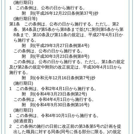
(施行期日)
1
この条例は、公布の日から施行する。
附
則
(平成26年12月22日
条例第37号)
抄
(施行期日等)
第1条
この条例は、公布の日から施行する。
ただし、第2
条、第4条及び第5条から第8条まで並びに附則第5条から第
8条まで、第10条及び第11条の規定は、平成27年4月1日か
ら施行する。
附
則
(平成29年3月27日
条例第4号)
この条例は、公布の日から施行する。
附
則
(平成30年3月23日
条例第8号)
この条例は、公布の日から施行する。
ただし、第1条の規定
及び第2条の規定中附則の改正規定は、平成30年4月1日から
施行する。
附
則
(令和元年12月16日
条例第7号)
抄
(施行期日)
1
この条例は、令和2年4月1日から施行する。
附
則
(令和4年3月23日
条例第2号)
この条例は、令和4年4月1日から施行する。
附
則
(令和4年9月30日
条例第16号)
(施行期日)
1
この条例は、令和4年10月1日から施行する。
(経過措置)
2
この条例の施行の日前に改正前の第3条第5号の計画を提
出した職員に対する同条
(同号に係る部分に限る。)
の規定