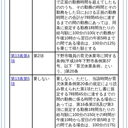
で正規の勤務時間を超えてしたも
ののうち、その勤務の時間とその
勤務をした日における正規の勤務
時間との合計が7時間45分に達す
るまでの間の勤務にあっては、同
条に規定する勤務1時間当たりの
給与額に100分の100
(その勤務が
午後10時から翌日の午前5時まで
の間である場合は、100分の125)
を乗じて得た額とする
第13条第4
第2項
下野市職員の育児休業等に関する
項
条例
(平成18年下野市条例第37
号。以下「育児休業条例」とい
う。)
第20条
第13条第5
要しない
要しない。ただし、当該時間が育
項
児休業条例第20条の規定により読
み替えられた第1項ただし書に規
定する7時間45分に達するまでの
間の勤務に係る時間である場合に
あっては、第16条第2項及び第3
項に規定する勤務1時間当たりの
給与額に100分の150
(その時間が
午後10時から翌日の午前5時まで
の間である場合は、100分の175)