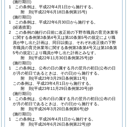
(施行期日)
1
この条例は、平成22年4月1日から施行する。
附
則
(平成22年6月18日
条例第15号)
(施行期日)
1
この条例は、平成22年6月30日から施行する。
(経過措置)
2
この条例の施行の日前に改正前の下野市職員の育児休業等
に関する条例第3条第4号又は第10条第5号の規定により職
員が申し出た計画は、同日以後は、それぞれ改正後の下野
市職員の育児休業等に関する条例第3条第4号又は第10条第
5号の規定により職員が申し出た計画とみなす。
附
則
(平成22年11月30日
条例第25号)
抄
(施行期日)
1
この条例は、公布の日の属する月の翌月の初日
(公布の日
が月の初日であるときは、その日)
から施行する。
附
則
(平成23年3月29日
条例第11号)
この条例は、平成23年4月1日から施行する。
附
則
(平成23年11月29日
条例第20号)
抄
(施行期日)
1
この条例は、公布の日の属する月の翌月の初日
(公布の日
が月の初日であるときは、その日)
から施行する。
附
則
(平成26年3月20日
条例第6号)
抄
(施行期日)
1
この条例は、平成26年4月1日から施行する。
附
則
(平成26年6月26日
条例第22号)
抄