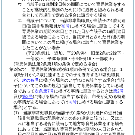
ウ
当該子の1歳到達日後の期間について育児休業をする
ことが継続的な勤務のために特に必要と認められる場
合として市規則で定める場合に該当する場合
エ
当該子について、当該非常勤職員が当該子の1歳到達
日
(当該非常勤職員が
前号
に掲げる場合に該当してする
育児休業の期間の末日とされた日が当該子の1歳到達日
後である場合にあっては、当該末日とされた日)
後の期
間においてこの号に掲げる場合に該当して育児休業を
したことがない場合
(平23条例11・追加、平29条例4・旧第2条の2繰下・
一部改正、平30条例8・令4条例16・一部改正)
(育児休業法第2条第1項の条例で定める場合)
第2条の4
育児休業法第2条第1項の条例で定める場合は、1
歳6か月から2歳に達するまでの子を養育する非常勤職員
が、
次の各号
に掲げる場合のいずれにも該当する場合
(当該
子についてこの条の規定に該当して育児休業をしている場
合であって
次条第7号
に掲げる事情に該当するときは
第2号
及び
第3号
に掲げる場合に該当する場合、市長が定める特別
の事情がある場合にあっては
同号
に掲げる場合に該当する
場合)
とする。
(1)
当該非常勤職員が当該子の1歳6か月到達日の翌日
(当
該非常勤職員の配偶者がこの条の規定に該当し、又はこ
れに相当する場合に該当して地方等育児休業をする場合
にあっては、当該地方等育児休業の期間の末日とされた
日の翌日以前の日)
を育児休業の期間の初日とする育児休