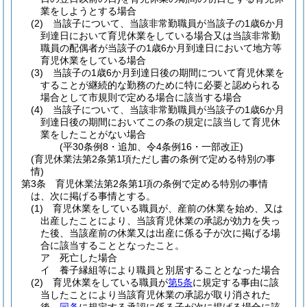
業をしようとする場合
(2)
当該子について、当該非常勤職員が当該子の1歳6か月
到達日において育児休業をしている場合又は当該非常勤
職員の配偶者が当該子の1歳6か月到達日において地方等
育児休業をしている場合
(3)
当該子の1歳6か月到達日後の期間について育児休業を
することが継続的な勤務のために特に必要と認められる
場合として市規則で定める場合に該当する場合
(4)
当該子について、当該非常勤職員が当該子の1歳6か月
到達日後の期間においてこの条の規定に該当して育児休
業をしたことがない場合
(平30条例8・追加、令4条例16・一部改正)
(育児休業法第2条第1項ただし書の条例で定める特別の事
情)
第3条
育児休業法第2条第1項の条例で定める特別の事情
は、次に掲げる事情とする。
(1)
育児休業をしている職員が、産前の休業を始め、又は
出産したことにより、当該育児休業の承認が効力を失っ
た後、当該産前の休業又は出産に係る子が次に掲げる場
合に該当することとなったこと。
ア
死亡した場合
イ
養子縁組等により職員と別居することとなった場合
(2)
育児休業をしている職員が
第5条
に規定する事由に該
当したことにより当該育児休業の承認が取り消された