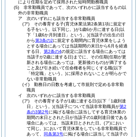
により任期を定めて採用された短時間勤務職員
(5)
非常勤職員であって、次のいずれかに該当するもの以
外の非常勤職員
ア
次のいずれにも該当する非常勤職員
(ア)
その養育する子
(育児休業法第2条第1項に規定す
る子をいう。以下同じ。)
が1歳6か月に達する日
(以
下「1歳6か月到達日」という。)
(当該子の出生の日
から
第3条の2
に規定する期間内に育児休業をしよう
とする場合にあっては当該期間の末日から6月を経過
する日、
第2条の4
の規定に該当する場合にあっては
当該子が2歳に達する日)
までに、その任期
(任期が更
新される場合にあっては、更新後のもの)
が満了する
こと及び引き続いて任命権者を同じくする職
(以下
「特定職」という。)
に採用されないことが明らかで
ない非常勤職員
(イ)
勤務日の日数を考慮して市規則で定める非常勤
職員
イ
次のいずれかに該当する非常勤職員
(ア)
その養育する子が1歳に達する日
(以下「1歳到達
日」という。)
(当該子について当該非常勤職員が
第2
条の3第2号
に掲げる場合に該当してする育児休業の
期間の末日とされた日が当該子の1歳到達日後である
場合にあっては、当該末日とされた日。
(ア)
におい
て同じ。)
において育児休業をしている非常勤職員で
あって、
同条第3号
に掲げる場合に該当して当該子の