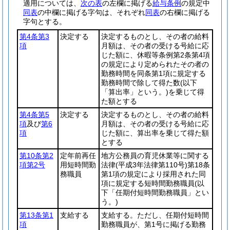
適用については、
次の表
の左欄に掲げる
給与条例
の規定中
同表
の中欄に掲げる字句は、それぞれ
同表
の右欄に掲げる
字句とする。
第4条第3
決定する
決定するものとし、その者の給料
項
月額は、その者の受ける号給に応
じた額に、休暇等条例第2条第4項
の規定により定められたその者の
勤務時間を同条第1項に規定する
勤務時間で除して得た数
(以下
「算出率」という。)
を乗じて得
た額とする
第4条第5
決定する
決定するものとし、その者の給料
項
及び
第6
月額は、その者の受ける号給に応
項
じた額に、算出率を乗じて得た額
とする
第10条第2
定年前再任
地方公務員の育児休業等に関する
項第2号
用短時間勤
法律
(平成3年法律第110号)
第18条
務職員
第1項の規定により採用された同
項に規定する短時間勤務職員
(以
下「任期付短時間勤務職員」とい
う。)
第13条第1
支給する
支給する。ただし、任期付短時間
項
勤務職員が、第1号に掲げる勤務