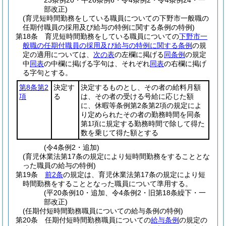
23条例20・平26条例6・令4条例2・令4条例24・一
部改正)
(育児短時間勤務をしている職員についての下野市一般職の
任期付職員の採用及び給与の特例に関する条例の特例)
第18条
育児短時間勤務をしている職員についての
下野市一
般職の任期付職員の採用及び給与の特例に関する条例
の規
定の適用については、
次の表
の左欄に掲げる
同条例
の規定
中
同表
の中欄に掲げる字句は、それぞれ
同表
の右欄に掲げ
る字句とする。
第8条第2
決定す
決定するものとし、その者の給料月額
項
る
は、その者の受ける号給に応じた額
に、休暇等条例第2条第2項の規定によ
り定められたその者の勤務時間を同条
第1項に規定する勤務時間で除して得た
数を乗じて得た額とする
(令4条例2・追加)
(育児休業法第17条の規定により短時間勤務をすることとな
った職員の給与の特例)
第19条
前2条
の規定は、育児休業法第17条の規定により短
時間勤務をすることとなった職員について準用する。
(平20条例10・追加、令4条例2・旧第18条繰下・一
部改正)
(任期付短時間勤務職員についての給与条例の特例)
第20条
任期付短時間勤務職員についての
給与条例
の規定の