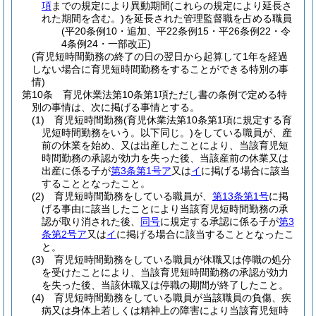
項
までの規定により異動期間
(これらの規定により延長さ
れた期間を含む。)
を延長された管理監督職を占める職員
(平20条例10・追加、平22条例15・平26条例22・令
4条例24・一部改正)
(育児短時間勤務の終了の日の翌日から起算して1年を経過
しない場合に育児短時間勤務をすることができる特別の事
情)
第10条
育児休業法第10条第1項ただし書の条例で定める特
別の事情は、次に掲げる事情とする。
(1)
育児短時間勤務
(育児休業法第10条第1項に規定する育
児短時間勤務をいう。以下同じ。)
をしている職員が、産
前の休業を始め、又は出産したことにより、当該育児短
時間勤務の承認が効力を失った後、当該産前の休業又は
出産に係る子が
第3条第1号ア
又は
イ
に掲げる場合に該当
することとなったこと。
(2)
育児短時間勤務をしている職員が、
第13条第1号
に掲
げる事由に該当したことにより当該育児短時間勤務の承
認が取り消された後、
同号
に規定する承認に係る子が
第3
条第2号ア
又は
イ
に掲げる場合に該当することとなったこ
と。
(3)
育児短時間勤務をしている職員が休職又は停職の処分
を受けたことにより、当該育児短時間勤務の承認が効力
を失った後、当該休職又は停職の期間が終了したこと。
(4)
育児短時間勤務をしている職員が当該職員の負傷、疾
病又は身体上若しくは精神上の障害により当該育児短時