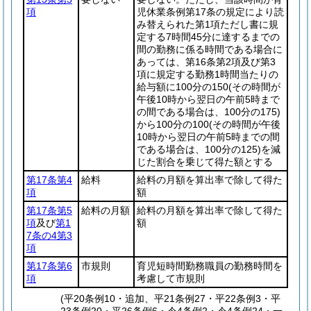
項
児休業条例第17条の規定により読
み替えられた第1項ただし書に規
定する7時間45分に達するまでの
間の勤務に係る時間である場合に
あっては、第16条第2項及び第3
項に規定する勤務1時間当たりの
給与額に100分の150
(その時間が
午後10時から翌日の午前5時まで
の間である場合は、100分の175)
から100分の100
(その時間が午後
10時から翌日の午前5時までの間
である場合は、100分の125)
を減
じた割合を乗じて得た額とする
第17条第4
給料
給料の月額を算出率で除して得た
項
額
第17条第5
給料の月額
給料の月額を算出率で除して得た
項
及び
第1
額
7条の4第3
項
第17条第6
市規則
育児短時間勤務職員の勤務時間を
項
考慮して市規則
(平20条例10・追加、平21条例27・平22条例3・平