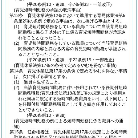
(平20条例10・追加、令7条例33・一部改正)
(育児短時間勤務の承認の取消事由)
第13条
育児休業法第12条において準用する育児休業法第5
条第2項の条例で定める事由は、次に掲げる事由とする。
(1)
育児短時間勤務をしている職員について当該育児短時
間勤務に係る子以外の子に係る育児短時間勤務が承認さ
れることとなったこと。
(2)
育児短時間勤務をしている職員について当該育児短時
間勤務の内容と異なる内容の育児短時間勤務が承認され
ることとなったこと。
(平20条例10・追加、平22条例15・一部改正)
(育児休業法第17条の条例で定めるやむを得ない事情)
第14条
育児休業法第17条の条例で定めるやむを得ない事情
は、次に掲げる事情とする。
(1)
過員を生ずること。
(2)
当該育児短時間勤務に伴い任用されている任期付短時
間勤務職員
(育児休業法第18条第1項の規定により採用さ
れた同項に規定する短時間勤務職員をいう。以下同じ。)
を任期付短時間勤務職員として引き続き任用しておくこ
とができないこと。
(平20条例10・追加)
(育児短時間勤務の例による短時間勤務に係る職員への通
知)
第15条
任命権者は、育児休業法第17条の規定による短時間
勤務をさせる場合又は当該短時間勤務が終了した場合に