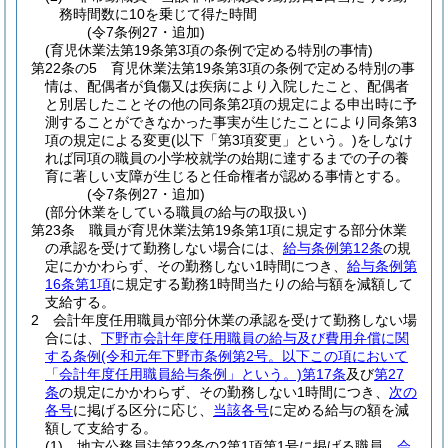
務時間数に10を乗じて得た時間
(令7条例27・追加)
(育児休業法第19条第3項の条例で定める特別の事情)
第22条の5
育児休業法第19条第3項の条例で定める特別の事
情は、配偶者が負傷又は疾病により入院したこと、配偶者
と別居したことその他の同条第2項の規定による申出時に予
測することができなかった事実が生じたことにより同条第3
項の規定による変更
(以下「第3項変更」という。)
をしなけ
れば同項の職員の小学校就学の始期に達するまでの子の養
育に著しい支障が生じると任命権者が認める事情とする。
(令7条例27・追加)
(部分休業をしている職員の給与の取扱い)
第23条
職員が育児休業法第19条第1項に規定する部分休業
の承認を受けて勤務しない場合には、
給与条例第12条
の規
定にかかわらず、その勤務しない1時間につき、
給与条例第
16条第1項
に規定する勤務1時間当たりの給与額を減額して
支給する。
2
会計年度任用職員が部分休業の承認を受けて勤務しない場
合には、
下野市会計年度任用職員の給与及び費用弁償に関
する条例
(令和元年下野市条例第2号。以下この項において
「会計年度任用職員給与条例」という。)
第17条
及び
第27
条
の規定にかかわらず、その勤務しない1時間につき、
次の
各号
に掲げる区分に応じ、
当該各号
に定める給与の額を減
額して支給する。
(1)
地方公務員法第22条の2第1項第1号に掲げる職員
会