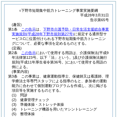
○下野市短期集中筋力トレーニング事業実施要綱
平成28年3月31日
告示第65号
(趣旨)
第1条
この告示
は、
下野市介護予防・日常生活支援総合事業
実施規則
(平成28年下野市規則第27号)
に規定する通所型サ
ービスCに位置付けられる下野市短期集中筋力トレーニン
グについて、必要な事項を定めるものとする。
(定義)
第2条
この告示
において使用する用語は、介護保険法
(平成9
年法律第123号。以下「法」という。)
及び介護保険法施行
規則
(平成11年厚生省令第36号。)
において使用する用語の
例による。
(事業内容)
第3条
この事業は、健康運動指導士、保健師又は看護師、理
学療法士等専門スタッフによる指導のもと、参加者の運動
能力に合わせて個別運動プログラムを作成し、次に掲げる
項目等を実施するものとする。
(1)
問診
(2)
健康管理チェック
(3)
準備体操・ストレッチ体操
(4)
トレーニング機器を用いたマシントレーニング
(5)
整理体操