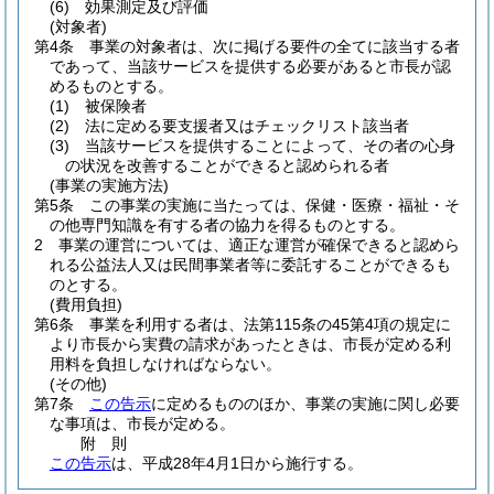
(6)
効果測定及び評価
(対象者)
第4条
事業の対象者は、次に掲げる要件の全てに該当する者
であって、当該サービスを提供する必要があると市長が認
めるものとする。
(1)
被保険者
(2)
法に定める要支援者又はチェックリスト該当者
(3)
当該サービスを提供することによって、その者の心身
の状況を改善することができると認められる者
(事業の実施方法)
第5条
この事業の実施に当たっては、保健・医療・福祉・そ
の他専門知識を有する者の協力を得るものとする。
2
事業の運営については、適正な運営が確保できると認めら
れる公益法人又は民間事業者等に委託することができるも
のとする。
(費用負担)
第6条
事業を利用する者は、法第115条の45第4項の規定に
より市長から実費の請求があったときは、市長が定める利
用料を負担しなければならない。
(その他)
第7条
この告示
に定めるもののほか、事業の実施に関し必要
な事項は、市長が定める。
附
則
この告示
は、平成28年4月1日から施行する。