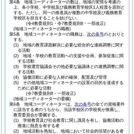
第4条
地域コーディネーターの数は、地域の実情を考慮の
上、各小学校、中学校及び義務教育学校区1人程度を原則と
する。
ただし、同一の推進員が複数の中学校及び義務教育
学校区を担当することを妨げない。
(令4教委規則1・令7教委規則8・一部改正)
(地域コーディネーターの職務)
第5条
地域コーディネーターの職務は、
次の各号
のとおりと
する。
(1)
地域の教育課題解決に必要な総合的な連絡調整に関す
る活動
(2)
地域・学校の教育活動への支援や企画、参加促進に関
する活動
(3)
学校運営協議会その他必要な協議体との連携調整に関
する活動
(4)
協働活動に必要な人材の確保、配置及び管理
(5)
その他地域コーディネーターの設置の目的を達成する
ために必要な活動
(令7教委規則8・一部改正)
(地域コーディネーターの委嘱)
第6条
地域コーディネーターは、
次の各号
の全ての資格要件
に該当する者のうちから、当該学校区の学校長が推薦し、
教育委員会が委嘱する。
(1)
学校教育及び社会教育に関し識見を有し、協働活動の
推進に熱意を有する者
(2)
地域活動を熟知し、地域において社会的信望がある者