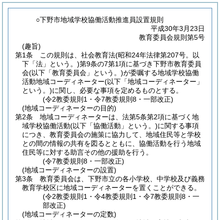
○下野市地域学校協働活動推進員設置規則
平成30年3月23日
教育委員会規則第5号
(趣旨)
第1条
この規則は、社会教育法
(昭和24年法律第207号。以
下「法」という。)
第9条の7第1項に基づき下野市教育委員
会
(以下「教育委員会」という。)
が委嘱する地域学校協働
活動地域コーディネーター
(以下「地域コーディネーター」
という。)
に関し、必要な事項を定めるものとする。
(令2教委規則1・令7教委規則8・一部改正)
(地域コーディネーターの目的)
第2条
地域コーディネーターは、法第5条第2項に基づく地
域学校協働活動
(以下「協働活動」という。)
に関する事項
につき、教育委員会の施策に協力して、地域住民等と学校
との間の情報の共有を図るとともに、協働活動を行う地域
住民等に対する助言その他の援助を行う。
(令7教委規則8・一部改正)
(地域コーディネーターの設置)
第3条
教育委員会は、下野市立の各小学校、中学校及び義務
教育学校区に地域コーディネーターを置くことができる。
(令2教委規則1・令4教委規則1・令7教委規則8・一
部改正)
(地域コーディネーターの定数)