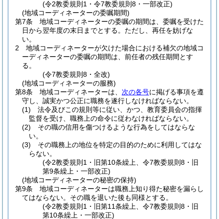
(令2教委規則1・令7教委規則8・一部改正)
(地域コーディネーターの委嘱期間)
第7条
地域コーディネーターの委嘱の期間は、委嘱を受けた
日から翌年度の末日までとする。
ただし、再任を妨げな
い。
2
地域コーディネーターが欠けた場合における補欠の地域コ
ーディネーターの委嘱の期間は、前任者の残任期間とす
る。
(令7教委規則8・全改)
(地域コーディネーターの服務)
第8条
地域コーディネーターは、
次の各号
に掲げる事項を遵
守し、誠実かつ公正に職務を遂行しなければならない。
(1)
法令及びこの規則等に従い、かつ、教育委員会の指揮
監督を受け、職務上の命令に従わなければならない。
(2)
その職の信用を傷つけるような行為をしてはならな
い。
(3)
その職務上の地位を特定の目的のために利用してはな
らない。
(令2教委規則1・旧第10条繰上、令7教委規則8・旧
第9条繰上・一部改正)
(地域コーディネーターの秘密の保持)
第9条
地域コーディネーターは職務上知り得た秘密を漏らし
てはならない。
その職を退いた後も同様とする。
(令2教委規則1・旧第11条繰上、令7教委規則8・旧
第10条繰上・一部改正)