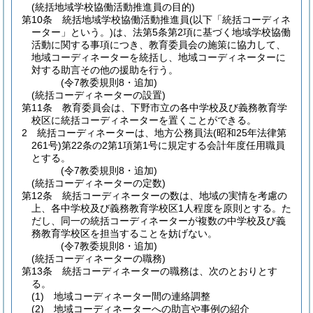
(統括地域学校協働活動推進員の目的)
第10条
統括地域学校協働活動推進員
(以下「統括コーディネ
ーター」という。)
は、法第5条第2項に基づく地域学校協働
活動に関する事項につき、教育委員会の施策に協力して、
地域コーディネーターを統括し、地域コーディネーターに
対する助言その他の援助を行う。
(令7教委規則8・追加)
(統括コーディネーターの設置)
第11条
教育委員会は、下野市立の各中学校及び義務教育学
校区に統括コーディネーターを置くことができる。
2
統括コーディネーターは、地方公務員法
(昭和25年法律第
261号)
第22条の2第1項第1号に規定する会計年度任用職員
とする。
(令7教委規則8・追加)
(統括コーディネーターの定数)
第12条
統括コーディネーターの数は、地域の実情を考慮の
上、各中学校及び義務教育学校区1人程度を原則とする。
た
だし、同一の統括コーディネーターが複数の中学校及び義
務教育学校区を担当することを妨げない。
(令7教委規則8・追加)
(統括コーディネーターの職務)
第13条
統括コーディネーターの職務は、次のとおりとす
る。
(1)
地域コーディネーター間の連絡調整
(2)
地域コーディネーターへの助言や事例の紹介