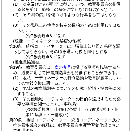
(1)
法令及びこの規則等に従い、かつ、教育委員会の指導
監督を受け、職務上の命令に従わなければならない。
(2)
その職の信用を傷つけるような行為をしてはならな
い。
(3)
その職務上の地位を特定の目的のために利用してはな
らない。
(令7教委規則8・追加)
(統括コーディネーターの秘密の保持)
第18条
統括コーディネーターは、職務上知り得た秘密を漏
らしてはならない。
その職を退いた後も同様とする。
(令7教委規則8・追加)
(推進員協議会)
第19条
教育委員会は、
次の各号
に掲げる事項を協議するた
め、必要に応じて推進員協議会を開催することができる。
(1)
地域コーディネーターの行う活動や教育課題等につい
ての情報交換に関すること。
(2)
地域の教育課題等についての研究・協議・提言等に関
すること。
(3)
その他地域コーディネーターの目的を達成するため必
要な事項に関すること。
(事務局)
(令2教委規則1・旧第12条繰上、令7教委規則8・旧
第11条繰下・一部改正)
第20条
地域コーディネーター、統括コーディネーター及び
推進員協議会の庶務は、教育委員会生涯学習文化課におい
て処理する。