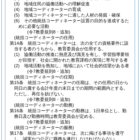
(3)
地域住民の協働活動への理解促進
(4)
地域コーディネーターの育成
(5)
地域コーディネーターに適した人材の発掘・確保
(6)
その他統括コーディネーター設置の目的を達成するた
めに必要な活動
(令7教委規則8・追加)
(統括コーディネーターの任用)
第14条
統括コーディネーターは、次の全ての資格要件に該
当する者のうちから、教育委員会が任用する。
(1)
協働活動の推進に熱意及び識見を有し、学習指導要領
が目指す、社会に開かれた教育課程の実現に寄与する者
(2)
地域活動を熟知し、地域において社会的信望がある者
(令7教委規則8・追加)
(統括コーディネーターの任期)
第15条
統括コーディネーターの任期は、その任用の日から
同日の属する会計年度の末日までの期間の範囲内とする。
ただし、再任を妨げない。
(令7教委規則8・追加)
(統括コーディネーターの勤務)
第16条
統括コーディネーターの勤務は、1日単位とし、勤
務日及び勤務時間は教育委員会が定める。
(令7教委規則8・追加)
(統括コーディネーターの服務)
第17条
統括コーディネーターは、次に掲げる事項を遵守
し、誠実かつ公正に職務を遂行しなければならない。