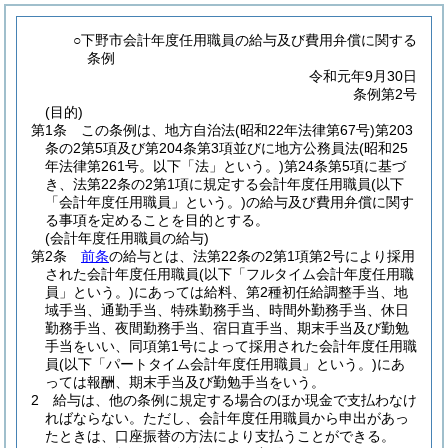
○下野市会計年度任用職員の給与及び費用弁償に関する
条例
令和元年9月30日
条例第2号
(目的)
第1条
この条例は、地方自治法
(昭和22年法律第67号)
第203
条の2第5項及び第204条第3項並びに地方公務員法
(昭和25
年法律第261号。以下「法」という。)
第24条第5項に基づ
き、法第22条の2第1項に規定する会計年度任用職員
(以下
「会計年度任用職員」という。)
の給与及び費用弁償に関す
る事項を定めることを目的とする。
(会計年度任用職員の給与)
第2条
前条
の給与とは、法第22条の2第1項第2号により採用
された会計年度任用職員
(以下「フルタイム会計年度任用職
員」という。)
にあっては給料、第2種初任給調整手当、地
域手当、通勤手当、特殊勤務手当、時間外勤務手当、休日
勤務手当、夜間勤務手当、宿日直手当、期末手当及び勤勉
手当をいい、同項第1号によって採用された会計年度任用職
員
(以下「パートタイム会計年度任用職員」という。)
にあ
っては報酬、期末手当及び勤勉手当をいう。
2
給与は、他の条例に規定する場合のほか現金で支払わなけ
ればならない。
ただし、会計年度任用職員から申出があっ
たときは、口座振替の方法により支払うことができる。