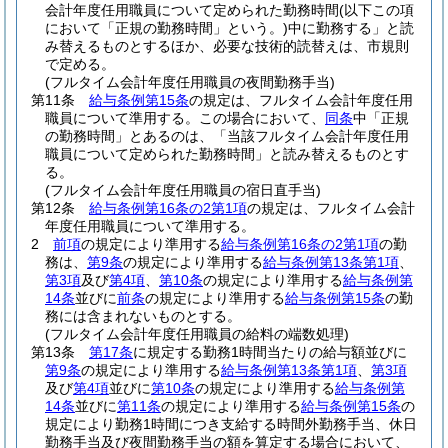
会計年度任用職員について定められた勤務時間
(以下この項
において「正規の勤務時間」という。)
中に勤務する」と読
み替えるものとするほか、必要な技術的読替えは、市規則
で定める。
(フルタイム会計年度任用職員の夜間勤務手当)
第11条
給与条例第15条
の規定は、フルタイム会計年度任用
職員について準用する。
この場合において、
同条
中「正規
の勤務時間」とあるのは、「当該フルタイム会計年度任用
職員について定められた勤務時間」と読み替えるものとす
る。
(フルタイム会計年度任用職員の宿日直手当)
第12条
給与条例第16条の2第1項
の規定は、フルタイム会計
年度任用職員について準用する。
2
前項
の規定により準用する
給与条例第16条の2第1項
の勤
務は、
第9条
の規定により準用する
給与条例第13条第1項
、
第3項
及び
第4項
、
第10条
の規定により準用する
給与条例第
14条
並びに
前条
の規定により準用する
給与条例第15条
の勤
務には含まれないものとする。
(フルタイム会計年度任用職員の給料の端数処理)
第13条
第17条
に規定する勤務1時間当たりの給与額並びに
第9条
の規定により準用する
給与条例第13条第1項
、
第3項
及び
第4項
並びに
第10条
の規定により準用する
給与条例第
14条
並びに
第11条
の規定により準用する
給与条例第15条
の
規定により勤務1時間につき支給する時間外勤務手当、休日
勤務手当及び夜間勤務手当の額を算定する場合において、