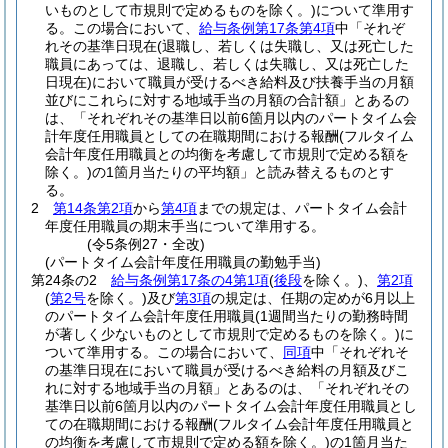
いものとして市規則で定めるものを除く。)
について準用す
る。
この場合において、
給与条例第17条第4項
中「それぞ
れその基準日現在
(退職し、若しくは失職し、又は死亡した
職員にあっては、退職し、若しくは失職し、又は死亡した
日現在)
において職員が受けるべき給料及び扶養手当の月額
並びにこれらに対する地域手当の月額の合計額」とあるの
は、「それぞれその基準日以前6箇月以内のパートタイム会
計年度任用職員としての在職期間における報酬
(フルタイム
会計年度任用職員との均衡を考慮して市規則で定める額を
除く。)
の1箇月当たりの平均額」と読み替えるものとす
る。
2
第14条第2項
から
第4項
までの規定は、パートタイム会計
年度任用職員の期末手当について準用する。
(令5条例27・全改)
(パートタイム会計年度任用職員の勤勉手当)
第24条の2
給与条例第17条の4第1項
(
後段
を除く。)
、
第2項
(
第2号
を除く。)
及び
第3項
の規定は、任期の定めが6月以上
のパートタイム会計年度任用職員
(1週間当たりの勤務時間
が著しく少ないものとして市規則で定めるものを除く。)
に
ついて準用する。
この場合において、
同項
中「それぞれそ
の基準日現在において職員が受けるべき給料の月額及びこ
れに対する地域手当の月額」とあるのは、「それぞれその
基準日以前6箇月以内のパートタイム会計年度任用職員とし
ての在職期間における報酬
(フルタイム会計年度任用職員と
の均衡を考慮して市規則で定める額を除く。)
の1箇月当た