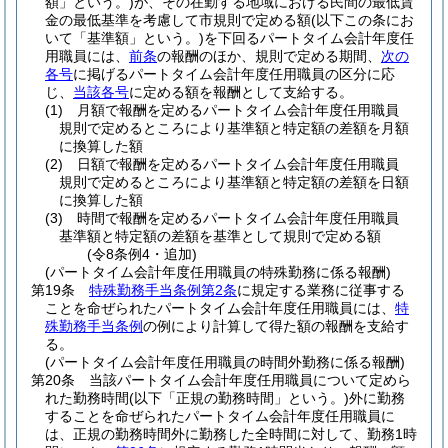
額」という。)
が、その在勤する地域における民間の最低賃
金の最低基準を考慮して市規則で定める額
(以下この条にお
いて「基準額」という。)
を下回るパートタイム会計年度任
用職員には、
前条
の報酬のほか、規則で定める期間、
次の
各号
に掲げるパートタイム会計年度任用職員の区分に応
じ、
当該各号
に定める額を報酬として支給する。
(1)
月額で報酬を定めるパートタイム会計年度任用職員
規則で定めるところにより基準額と特定額の差額を月額
に換算した額
(2)
日額で報酬を定めるパートタイム会計年度任用職員
規則で定めるところにより基準額と特定額の差額を日額
に換算した額
(3)
時間で報酬を定めるパートタイム会計年度任用職員
基準額と特定額の差額を基準として規則で定める額
(令8条例4・追加)
(パートタイム会計年度任用職員の特殊勤務に係る報酬)
第19条
特殊勤務手当条例第2条
に規定する業務に従事する
ことを命ぜられたパートタイム会計年度任用職員には、
特
殊勤務手当条例
の例により計算して得た額の報酬を支給す
る。
(パートタイム会計年度任用職員の時間外勤務に係る報酬)
第20条
当該パートタイム会計年度任用職員について定めら
れた勤務時間
(以下「正規の勤務時間」という。)
外に勤務
することを命ぜられたパートタイム会計年度任用職員に
は、正規の勤務時間外に勤務した全時間に対して、勤務1時