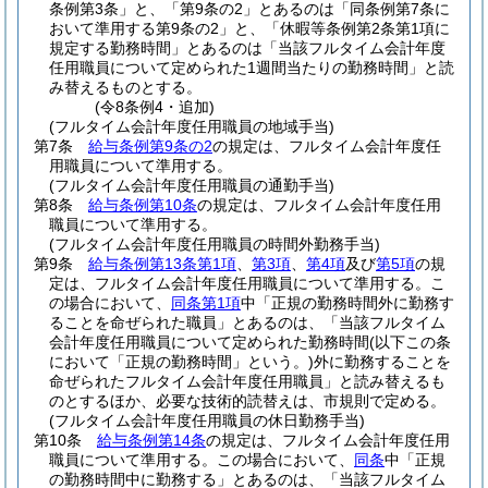
条例第3条」と、「第9条の2」とあるのは「同条例第7条に
おいて準用する第9条の2」と、「休暇等条例第2条第1項に
規定する勤務時間」とあるのは「当該フルタイム会計年度
任用職員について定められた1週間当たりの勤務時間」と読
み替えるものとする。
(令8条例4・追加)
(フルタイム会計年度任用職員の地域手当)
第7条
給与条例第9条の2
の規定は、フルタイム会計年度任
用職員について準用する。
(フルタイム会計年度任用職員の通勤手当)
第8条
給与条例第10条
の規定は、フルタイム会計年度任用
職員について準用する。
(フルタイム会計年度任用職員の時間外勤務手当)
第9条
給与条例第13条第1項
、
第3項
、
第4項
及び
第5項
の規
定は、フルタイム会計年度任用職員について準用する。
こ
の場合において、
同条第1項
中「正規の勤務時間外に勤務す
ることを命ぜられた職員」とあるのは、「当該フルタイム
会計年度任用職員について定められた勤務時間
(以下この条
において「正規の勤務時間」という。)
外に勤務することを
命ぜられたフルタイム会計年度任用職員」と読み替えるも
のとするほか、必要な技術的読替えは、市規則で定める。
(フルタイム会計年度任用職員の休日勤務手当)
第10条
給与条例第14条
の規定は、フルタイム会計年度任用
職員について準用する。
この場合において、
同条
中「正規
の勤務時間中に勤務する」とあるのは、「当該フルタイム