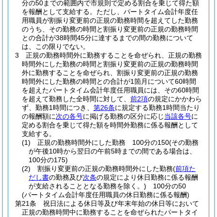
分の50までの範囲内で市規則で定める割合を乗じて得た額
を報酬として支給する。
ただし、パートタイム会計年度任
用職員が割振り変更前の正規の勤務時間を超えてした勤務
のうち、その勤務の時間と割振り変更前の正規の勤務時間
との合計が38時間45分に達するまでの間の勤務について
は、この限りでない。
3
正規の勤務時間外に勤務することを命ぜられ、正規の勤務
時間外にした勤務の時間と割振り変更前の正規の勤務時間
外に勤務することを命ぜられ、割振り変更前の正規の勤務
時間外にした勤務の時間との合計が1箇月について60時間
を超えたパートタイム会計年度任用職員には、その60時間
を超えて勤務した全時間に対して、
前2項
の規定にかかわら
ず、勤務1時間につき、
第26条
に規定する勤務1時間当たり
の報酬額に
次の各号
に掲げる勤務の区分に応じ
当該各号
に
定める割合を乗じて得た額を時間外勤務に係る報酬として
支給する。
(1)
正規の勤務時間外にした勤務 100分の150
(その勤務
が午後10時から翌日の午前5時までの間である場合は、
100分の175)
(2)
割振り変更前の正規の勤務時間外にした勤務
(
前項た
だし書
の勤務及び
次条
の規定により休日勤務に係る報酬
が支給されることとなる勤務を除く。)
100分の50
(パートタイム会計年度任用職員の休日勤務に係る報酬)
第21条
祝日法による休日等及び年末年始の休日等において
正規の勤務時間中に勤務することを命ぜられたパートタイ