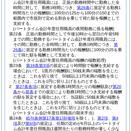
ム会計年度任用職員には、正規の勤務時間中に勤務した全
時間に対して、勤務1時間につき、
第26条
に規定する勤務1
時間当たりの報酬額に100分の125から100分の150までの
範囲内で市規則で定める割合を乗じて得た額を報酬として
支給する。
(パートタイム会計年度任用職員の夜間勤務に係る報酬)
第22条
正規の勤務時間として午後10時から翌日の午前5時
までの間に勤務するパートタイム会計年度任用職員には、
その間に勤務した全時間に対して、勤務1時間につき、
第
26条
に規定する勤務1時間当たりの報酬額に100分の25を乗
じて得た額を報酬として支給する。
(パートタイム会計年度任用職員の報酬の端数処理)
第23条
第18条第3項
の規定により時間額で報酬を支給する
場合において、1箇月の報酬額に50銭未満の端数を生じた
ときは、これを切り捨て、50銭以上1円未満の端数を生じ
たときは、これを1円に切り上げるものとする。
2
第27条各項
に規定する勤務1時間当たりの報酬額及び
第20
条
から
前条
までの規定により勤務1時間につき支給する報酬
の額を算定する場合において、当該額に50銭未満の端数を
生じたときは、これを切り捨て、50銭以上1円未満の端数
を生じたときは、これを1円に切り上げるものとする。
(パートタイム会計年度任用職員の期末手当)
第24条
給与条例第17条第1項
(
後段
を除く。)
、
第2項
、
第4
項
及び
第6項
の規定は、任期の定めが6月以上のパートタイ
ム会計年度任用職員
(1週間当たりの勤務時間が著しく少な