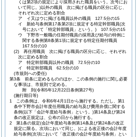
くは第2項の規定により採用された職員をいう。次号にお
いて同じ。)
以外の職員 次に掲げる職員の区分に応じ、
それぞれ次に定める割合
ア
イ又はウに掲げる職員以外の職員 127.5分の15
イ
新給与条例第17条第2項に規定する特定幹部職員
(次
号において「特定幹部職員」という。)
107.5分の15
ウ
下野市一般職の任期付職員の採用及び給与の特例に
関する条例第8条第1項に規定する特定任期付職員
167.5分の10
(2)
再任用職員 次に掲げる職員の区分に応じ、それぞれ
次に定める割合
ア
特定幹部職員以外の職員 72.5分の10
イ
特定幹部職員 62.5分の10
(市規則への委任)
第3条
前条に定めるもののほか、この条例の施行に関し必要
な事項は、市規則で定める。
附
則
(令和5年12月22日
条例第27号)
(施行期日等)
1
この条例は、令和6年4月1日から施行する。
ただし、第1
条中下野市会計年度任用職員の給与及び費用弁償に関する
条例
(以下「会計年度給与条例」という。)
第14条及び第24
条の改正規定は、公布の日から施行する。
2
第1条の規定
(会計年度給与条例第14条及び第24条の改正
規定に限る。次項において同じ。)
による改正後の会計年度
給与条例
(次項において「改正後の会計年度給与条例」とい