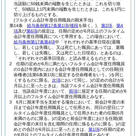
当該額に50銭未満の端数を生じたときは、これを切り捨
て、50銭以上1円未満の端数を生じたときは、これを1円に
切り上げるものとする。
(フルタイム会計年度任用職員の期末手当)
第14条
給与条例第17条第1項
(
後段
を除く。)
、
第2項
、
第4
項
及び
第6項
の規定は、任期の定めが6月以上のフルタイム
会計年度任用職員について準用する。
この場合において、
給与条例第17条第4項
中「それぞれその基準日現在
(退職
し、若しくは失職し、又は死亡した職員にあっては、退職
し、若しくは失職し、又は死亡した日現在)
」とあるのは、
「それぞれその基準日現在」と読み替えるものとする。
2
任期の定めが6月に満たないフルタイム会計年度任用職員
の1会計年度内における会計年度任用職員としての任期
(任
命権者
(法第6条第1項に規定する任命権者をいう。)
を同じ
くするものに限る。
次項
において同じ。)
の定めの合計が6
月以上に至ったときは、当該フルタイム会計年度任用職員
は、当該会計年度において、
前項
に規定する任期の定めが6
月以上のフルタイム会計年度任用職員とみなす。
3
6月に期末手当を支給する場合において、前会計年度の末
日まで会計年度任用職員として任用され、同日の翌日にフ
ルタイム会計年度任用職員として任用された者の任期
(6月
未満のものに限る。)
の定めと前会計年度における任期
(前
会計年度の末日を含む期間の任用に係るものに限る。)
の定
めとの合計が6月以上に至ったときは、
第1項
の任期の定め
が6月以上のフルタイム会計年度任用職員とみなす。