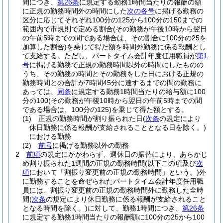
間につき、
第26条
に規定する勤務1時間当たりの報酬の額
に正規の勤務時間外の時間にした
次の各号
に掲げる勤務の
区分に応じてそれぞれ100分の125から100分の150までの
範囲内で市規則で定める割合
(その勤務が午後10時から翌日
の午前5時までの間である場合は、その割合に100分の25を
加算した割合)
を乗じて得た額を時間外勤務に係る報酬とし
て支給する。
ただし、パートタイム会計年度任用職員が
第1
号
に掲げる勤務で正規の勤務時間以外の時間にしたものの
うち、その勤務の時間とその勤務をした日における正規の
勤務時間との合計が7時間45分に達するまでの間の勤務に
あっては、
同条
に規定する勤務1時間当たりの給与額に100
分の100
(その勤務が午後10時から翌日の午前5時までの間
である場合は、100分の125)
を乗じて得た額とする。
(1)
正規の勤務時間が割り振られた日
(
次条
の規定により
休日勤務に係る報酬が支給されることとなる日を除く。)
における勤務
(2)
前号
に掲げる勤務以外の勤務
2
前項
の規定にかかわらず、週休日の振替により、あらかじ
め割り振られた1週間の正規の勤務時間
(以下この項及び
次
項
において「割振り変更前の正規の勤務時間」という。)
外
に勤務することを命ぜられたパートタイム会計年度任用職
員には、割振り変更前の正規の勤務時間外に勤務した全時
間
(
次条
の規定により休日勤務に係る報酬が支給されること
となる時間を除く。)
に対して、勤務1時間につき、
第26条
に規定する勤務1時間当たりの報酬額に100分の25から100