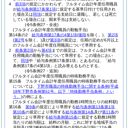
4
前3項
の規定にかかわらず、フルタイム会計年度任用職員
が
給与条例第17条第1項
に規定する基準日付けで任用され
た場合又は
同項
に規定する支給日に退職し、若しくは死亡
している場合には、期末手当は支給しない。
(令5条例27・全改)
(フルタイム会計年度任用職員の勤勉手当)
第14条の2
給与条例第17条の4第1項
(
後段
を除く。)
、
第2項
(
第2号
を除く。)
及び
第3項
の規定は、任期の定めが6月以上
のフルタイム会計年度任用職員について準用する。
2
前条第2項
から
第4項
までの規定は、フルタイム会計年度
任用職員の勤勉手当について準用する。
この場合におい
て、
同項
中「給与条例第17条第1項」とあるのは、「給与
条例第17条の4第1項」と読み替えるものとする。
(令5条例27・追加)
(フルタイム会計年度任用職員の特殊勤務手当)
第15条
フルタイム会計年度任用職員の特殊勤務手当の支給
については、
下野市職員の特殊勤務手当に関する条例
(平成
18年下野市条例第51号。以下「特殊勤務手当条例」とい
う。)
の例による。
(フルタイム会計年度任用職員の勤務1時間当たりの給料額)
第16条
第9条
の規定により準用する
給与条例第13条第1項
、
第10条
の規定により準用する
給与条例第14条
及び
第11条
の
規定により準用する
給与条例第15条
に規定する勤務1時間
当たりの給与額は、給料の月額、これに対する地域手当の
月額及び第2種初任給調整手当の月額の合計額に12を乗