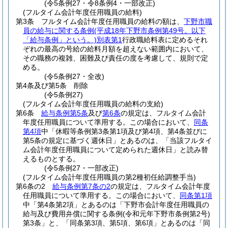
(令5条例27・令8条例4・一部改正)
(フルタイム会計年度任用職員の給料)
第3条
フルタイム会計年度任用職員の給料の額は、
下野市職
員の給与に関する条例
(平成18年下野市条例第49号。以下
「給与条例」という。)
別表第1
行政職給料表に定めるそれ
ぞれの最高の号給の給料月額を超えない範囲内において、
その職務の複雑、困難及び責任の度を考慮して、規則で定
める。
(令5条例27・全改)
第4条及び第5条
削除
(令5条例27)
(フルタイム会計年度任用職員の給料の支給)
第6条
給与条例第5条
及び
第6条
の規定は、フルタイム会計
年度任用職員について準用する。
この場合において、
同条
第4項
中「休暇等条例第3条第1項及び第4項、第4条並びに
第5条の規定に基づく週休日」とあるのは、「当該フルタイ
ム会計年度任用職員について定められた週休日」と読み替
えるものとする。
(令5条例27・一部改正)
(フルタイム会計年度任用職員の第2種初任給調整手当)
第6条の2
給与条例第7条の2
の規定は、フルタイム会計年度
任用職員について準用する。
この場合において、
同条第1項
中「第4条第2項」とあるのは「下野市会計年度任用職員の
給与及び費用弁償に関する条例
(令和元年下野市条例第2号)
第3条」と、「同条第3項、第5項、第6項」とあるのは「同