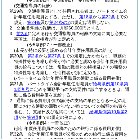
(令3条例24・令5条例27・令7条例4・一部改正)
(交通指導員の報酬)
第29条
交通指導員として任用される者は、パートタイム会
計年度任用職員とする。
ただし、
第18条
から
第22条
までの
規定、
第24条
及び
第24条の2
の規定は適用しない。
2
交通指導員の報酬は、月額60,000円とする。
3
前2項
に定めるほか交通指導員の報酬の支給に関し必要な
事項は、任命権者が別に定める。
(令5条例27・一部改正)
(市長が特に必要と認める会計年度任用職員の給与)
第30条
第2条
から
第27条
までの規定にかかわらず、職務の
特殊性等を考慮し市長が特に必要と認める会計年度任用職
員の給与については、常勤の職員との権衡及びその職務の
特殊性等を考慮し、任命権者が別に定める。
(パートタイム会計年度任用職員の通勤に係る費用弁償)
第31条
パートタイム会計年度任用職員が
給与条例第10条第
1項各号
に定める通勤手当の支給要件に該当するときは、通
勤に係る費用弁償を支給する。
2
通勤に係る費用弁償の額
(その支給の単位となる一定の期
間における通勤の回数が少ない者についての減額の措置を
含む。)
、支給日及び返納については、
給与条例第10条第2
項
から
第9項
までの規定の例による。
(令8条例4・一部改正)
(会計年度任用職員の公務のための旅行に係る費用弁償)
第32条
会計年度任用職員が公務のための旅行に係る費用を