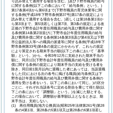
り読み替えて適用する場合を含む。)
及び下野市職員の給与
に関する条例
(以下この条において「給与条例」という。)
第17条第4項から第6項まで
(下野市職員の育児休業等に関
する条例
(平成18年下野市条例第37号)
第17条の規定により
読み替えて適用する場合を含む。)
若しくは第18条第1項か
ら第3項まで、第5項若しくは第7項、第3条の規定による改
正後の下野市会計年度任用職員の給与及び費用弁償に関す
る条例第14条第2項並びに下野市会計年度任用職員の給与
及び費用弁償に関する条例第14条第3項及び第4項又は下野
市公益的法人等への職員の派遣等に関する条例
(平成18年下
野市条例第33号)
第4条の規定にかかわらず、これらの規定
により算定される期末手当の額
(以下この条において「基準
額」という。)
から、令和3年12月に支給された期末手当の
額に、同月1日
(下野市会計年度任用職員の給与及び費用弁
償に関する条例の規定により期末手当の支給を受ける者を
除き、同日前1箇月以内に退職した者にあっては、当該退職
をした日)
における次の各号に掲げる職員
(給与条例又は下
野市会計年度任用職員の給与及び費用弁償に関する条例の
適用を受ける者をいう。以下この条において同じ。)
の区分
ごとに、それぞれ当該各号に定める割合を乗じて得た額
(以
下この条において「調整額」という。)
を減じた額とする。
この場合において、調整額が基準額以上となるときは、期
末手当は、支給しない。
(1)
再任用職員
(地方公務員法
(昭和25年法律第261号)
第28
条の4第1項、第28条の5第1項又は第28条の6第1項若し