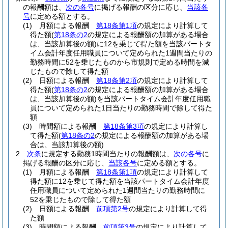
の報酬額は、
次の各号
に掲げる報酬の区分に応じ、
当該各
号
に定める額とする。
(1)
月額による報酬
第18条第1項
の規定により計算して
得た額
(
第18条の2
の規定による報酬額の加算がある場合
は、当該加算後の額)
に12を乗じて得た額を当該パートタ
イム会計年度任用職員について定められた1週間当たりの
勤務時間に52を乗じたものから市規則で定める時間を減
じたもので除して得た額
(2)
日額による報酬
第18条第2項
の規定により計算して
得た額
(
第18条の2
の規定による報酬額の加算がある場合
は、当該加算後の額)
を当該パートタイム会計年度任用職
員について定められた1日当たりの勤務時間で除して得た
額
(3)
時間額による報酬
第18条第3項
の規定により計算し
て得た額
(
第18条の2
の規定による報酬額の加算がある場
合は、当該加算後の額)
2
次条
に規定する勤務1時間当たりの報酬額は、
次の各号
に
掲げる報酬の区分に応じ、
当該各号
に定める額とする。
(1)
月額による報酬
第18条第1項
の規定により計算して
得た額に12を乗じて得た額を当該パートタイム会計年度
任用職員について定められた1週間当たりの勤務時間に
52を乗じたもので除して得た額
(2)
日額による報酬
前項第2号
の規定により計算して得
た額
(3)
時間額による報酬
前項第3号
の規定により計算して