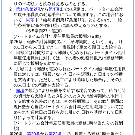
りの平均額」と読み替えるものとする。
2
第14条第2項
から
第4項
までの規定は、パートタイム会計
年度任用職員の勤勉手当について準用する。
この場合にお
いて、
同項
中「給与条例第17条第1項」とあるのは、「給
与条例第17条の4第1項」に読み替えるものとする。
(令5条例27・追加)
(パートタイム会計年度任用職員の報酬の支給)
第25条
報酬の計算期間
(以下「給与期間」という。)
は、月
の1日から末日までとし、市規則で定める期日に支給する。
2
日額又は時間額により報酬が定められたパートタイム会計
年度任用職員に対しては、その者の勤務日数又は勤務時間
に応じて報酬を支給する。
3
月額により報酬が定められたパートタイム会計年度任用職
員に対しては、職員となった日から退職した日までの報酬
を支給する。
ただし、死亡により退職した場合は、その月
の末日までの報酬を支給する。
4
前項
の規定により報酬を支給する場合であって、給与期間
の初日から支給するとき以外のとき又は給与期間の末日ま
で支給する以外のときは、その報酬額は、その給与期間の
現日数から当該パートタイム会計年度任用職員について定
められた週休日の日数を差し引いた日数を基礎として日割
りによって計算する。
(パートタイム会計年度任用職員の勤務1時間当たりの報酬
額)
第26条
第20条
から
第22条
までに規定する勤務1時間当たり