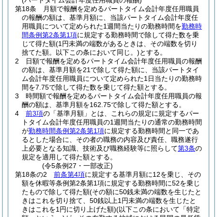
(パートタイム会計年度任用職員の報酬)
第18条
月額で報酬を定めるパートタイム会計年度任用職員
の報酬の額は、基準月額に、当該パートタイム会計年度任
用職員について定められた1週間当たりの勤務時間を
勤務時
間条例第2条第1項
に規定する勤務時間で除して得た数を乗
じて得た額
(1円未満の端数があるときは、その端数を切り
捨てた額。以下この条において同じ。)
とする。
2
日額で報酬を定めるパートタイム会計年度任用職員の報酬
の額は、基準月額を21で除して得た額に、当該パートタイ
ム会計年度任用職員について定められた1日当たりの勤務時
間を7.75で除して得た数を乗じて得た額とする。
3
時間額で報酬を定めるパートタイム会計年度任用職員の報
酬の額は、基準月額を162.75で除して得た額とする。
4
前3項
の「基準月額」とは、これらの規定に規定するパー
トタイム会計年度任用職員の1週間当たりの通常の勤務時間
が
勤務時間条例第2条第1項
に規定する勤務時間と同一であ
るとした場合に、その者の職務の内容及び責任、職務遂行
上必要となる知識、技術及び職務経験等に照らして
第3条
の
規定を適用して得た額とする。
(令5条例27・一部改正)
第18条の2
前条第4項
に規定する基準月額に12を乗じ、その
額を休暇等条例第2条第1項に規定する勤務時間に52を乗じ
たもので除して得た額
(その額に50銭未満の端数を生じたと
きはこれを切り捨て、50銭以上1円未満の端数を生じたと
きはこれを1円に切り上げた額)
(以下この条において「特定