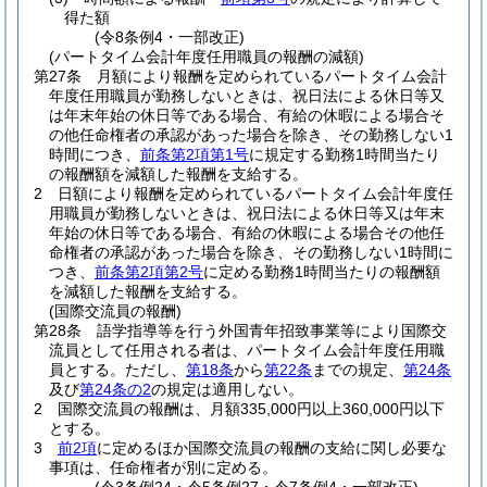
得た額
(令8条例4・一部改正)
(パートタイム会計年度任用職員の報酬の減額)
第27条
月額により報酬を定められているパートタイム会計
年度任用職員が勤務しないときは、祝日法による休日等又
は年末年始の休日等である場合、有給の休暇による場合そ
の他任命権者の承認があった場合を除き、その勤務しない1
時間につき、
前条第2項第1号
に規定する勤務1時間当たり
の報酬額を減額した報酬を支給する。
2
日額により報酬を定められているパートタイム会計年度任
用職員が勤務しないときは、祝日法による休日等又は年末
年始の休日等である場合、有給の休暇による場合その他任
命権者の承認があった場合を除き、その勤務しない1時間に
つき、
前条第2項第2号
に定める勤務1時間当たりの報酬額
を減額した報酬を支給する。
(国際交流員の報酬)
第28条
語学指導等を行う外国青年招致事業等により国際交
流員として任用される者は、パートタイム会計年度任用職
員とする。
ただし、
第18条
から
第22条
までの規定、
第24条
及び
第24条の2
の規定は適用しない。
2
国際交流員の報酬は、月額335,000円以上360,000円以下
とする。
3
前2項
に定めるほか国際交流員の報酬の支給に関し必要な
事項は、任命権者が別に定める。