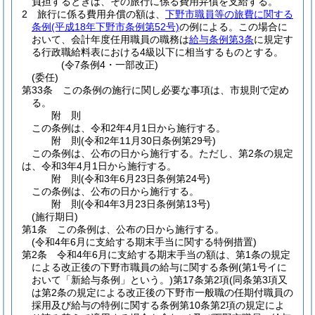
負担するときは、その旅行に係る費用弁償を支給する。
2
旅行に係る費用弁償の額は、
下野市職員等の旅費に関する
条例
(平成18年下野市条例第52号)
の例による。
この場合に
おいて、会計年度任用職員の職務は
給与条例第3条
に規定す
る行政職給料表における4級以下に相当するものとする。
(令7条例4・一部改正)
(委任)
第33条
この条例の施行に関し必要な事項は、市規則で定め
る。
附
則
この条例は、令和2年4月1日から施行する。
附
則
(令和2年11月30日
条例第29号)
この条例は、公布の日から施行する。
ただし、第2条の規定
は、令和3年4月1日から施行する。
附
則
(令和3年6月23日
条例第24号)
この条例は、公布の日から施行する。
附
則
(令和4年3月23日
条例第13号)
(施行期日)
第1条
この条例は、公布の日から施行する。
(令和4年6月に支給する期末手当に関する特例措置)
第2条
令和4年6月に支給する期末手当の額は、第1条の規定
による改正後の下野市職員の給与に関する条例
(第1号イに
おいて「新給与条例」という。)
第17条第2項
(同条第3項又
は第2条の規定による改正後の下野市一般職の任期付職員の
採用及び給与の特例に関する条例第10条第2項の規定によ