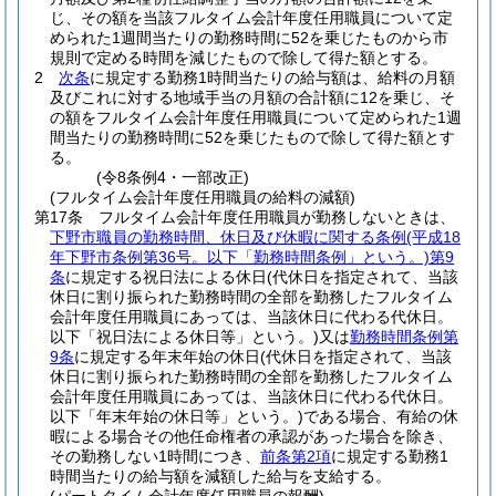
じ、その額を当該フルタイム会計年度任用職員について定
められた1週間当たりの勤務時間に52を乗じたものから市
規則で定める時間を減じたもので除して得た額とする。
2
次条
に規定する勤務1時間当たりの給与額は、給料の月額
及びこれに対する地域手当の月額の合計額に12を乗じ、そ
の額をフルタイム会計年度任用職員について定められた1週
間当たりの勤務時間に52を乗じたもので除して得た額とす
る。
(令8条例4・一部改正)
(フルタイム会計年度任用職員の給料の減額)
第17条
フルタイム会計年度任用職員が勤務しないときは、
下野市職員の勤務時間、休日及び休暇に関する条例
(平成18
年下野市条例第36号。以下「勤務時間条例」という。)
第9
条
に規定する祝日法による休日
(代休日を指定されて、当該
休日に割り振られた勤務時間の全部を勤務したフルタイム
会計年度任用職員にあっては、当該休日に代わる代休日。
以下「祝日法による休日等」という。)
又は
勤務時間条例第
9条
に規定する年末年始の休日
(代休日を指定されて、当該
休日に割り振られた勤務時間の全部を勤務したフルタイム
会計年度任用職員にあっては、当該休日に代わる代休日。
以下「年末年始の休日等」という。)
である場合、有給の休
暇による場合その他任命権者の承認があった場合を除き、
その勤務しない1時間につき、
前条第2項
に規定する勤務1
時間当たりの給与額を減額した給与を支給する。