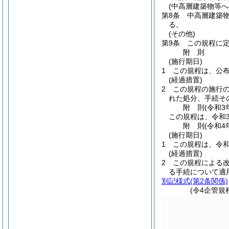
(中高層建築物等へ
第8条
中高層建築
る。
(その他)
第9条
この規程に
附
則
(施行期日)
1
この規程は、公
(経過措置)
2
この規程の施行
れた処分、手続そ
附
則
(令和3
この規程は、令和3
附
則
(令和4
(施行期日)
1
この規程は、令和
(経過措置)
2
この規程による
る手続について適
別記様式
(第2条関係)
(令4企管規