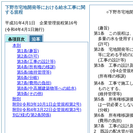
下野市宅地開発等における給水工事に関
する規程
○下野市宅地
平成31年4月1日 企業管理規程第16号
(趣旨)
(令和4年4月1日施行)
第1条
この規程は
多量の水を使用す
条項目次
沿革
(許可)
本則
第2条
宅地開発等
第1条
(趣旨)
等に定める手続の
第2条
(許可)
(工事の設計等)
第3条
(工事の設計等)
第3条
工事の設計
第4条
(所有権の移譲)
(令4企管規
第5条
(維持管理等)
(所有権の移譲)
第6条
(分岐)
第7条
(費用の負担)
第4条
工事で施工
第8条
(中高層建築物等への給水)
ものとする。
第9条
(その他)
(維持管理等)
附則
第5条
所有権移譲
附則
(令和3年10月1日企管規程第2号)
は一切必要としな
附則
(令和4年3月22日企管規程第3号)
(分岐)
別記様式
(第2条関係)
第6条
所有権移譲
(費用の負担)
第7条
工事の設計
2
既設の配水管が