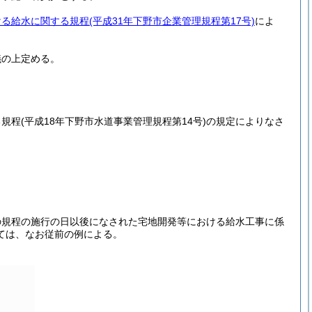
ける給水に関する規程
(平成31年下野市企業管理規程第17号)
によ
議の上定める。
る規程
(平成18年下野市水道事業管理規程第14号)
の規定によりなさ
の規程の施行の日以後になされた宅地開発等における給水工事に係
ては、なお従前の例による。