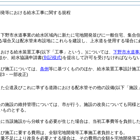
開発等における給水工事に関する規程
、下野市水道事業の給水区域内に新たに宅地開発並びに一般住宅、集合
る場合又は配水管未布設地にこれらを建設し、上水道を使用する場合に
における給水装置工事
(以下「工事」という。)
については、
下野市水道事
ほか、給水協議申請書
(
別記様式
)
を提出して許可を受けなければならな
及び施工については、
条例
等に基づくもののほか、給水装置工事設計施
程3・一部改正)
した公道及びこれに準ずる道路における配水管その他の設備
(以下「施設
後の施設の維持管理については、市が行う。
施設の改良についても同様
いものとする。
後に当該施設から分岐する必要が生じた場合は、当初工事費等を負担し
及び施工に要する費用は、全額宅地開発等工事施工者負担とする。
容量不足により改良を必要とする場合は、その費用の全額を宅地開発等