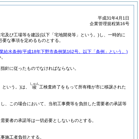
平成31年4月1日
企業管理規程第16号
住宅及び工場等を建設
(以下「宅地開発等」という。)
し、一時的に
必要な事項を定めるものとする。
業給水条例
(平成18年下野市条例第162号。以下「条例」という。)
い。
工指針に従ったものでなければならない。
しゅん
」という。)
は、
工検査終了をもって所有権が市に移譲された
竣
とし、この場合において、当初工事費等を負担した需要者の承諾等
た需要者の承諾等は一切必要としないものとする。
工事施工者負担とする。