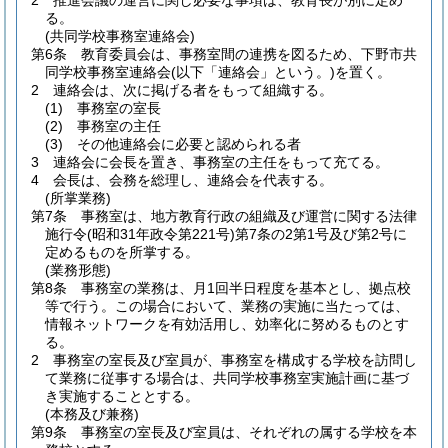
2
推進会議の運営に関し必要な事項は、教育長が別に定め
る。
(共同学校事務室連絡会)
第6条
教育委員会は、事務室間の連携を図るため、下野市共
同学校事務室連絡会
(以下「連絡会」という。)
を置く。
2
連絡会は、次に掲げる者をもって組織する。
(1)
事務室の室長
(2)
事務室の主任
(3)
その他連絡会に必要と認められる者
3
連絡会に会長を置き、事務室の主任をもって充てる。
4
会長は、会務を総理し、連絡会を代表する。
(所掌業務)
第7条
事務室は、地方教育行政の組織及び運営に関する法律
施行令
(昭和31年政令第221号)
第7条の2第1号及び第2号に
定めるものを所掌する。
(業務形態)
第8条
事務室の業務は、月1回半日程度を基本とし、拠点校
等で行う。
この場合において、業務の実施に当たっては、
情報ネットワークを有効活用し、効率化に努めるものとす
る。
2
事務室の室長及び室員が、事務室を構成する学校を訪問し
て業務に従事する場合は、共同学校事務室実施計画に基づ
き実施することとする。
(本務及び兼務)
第9条
事務室の室長及び室員は、それぞれの属する学校を本