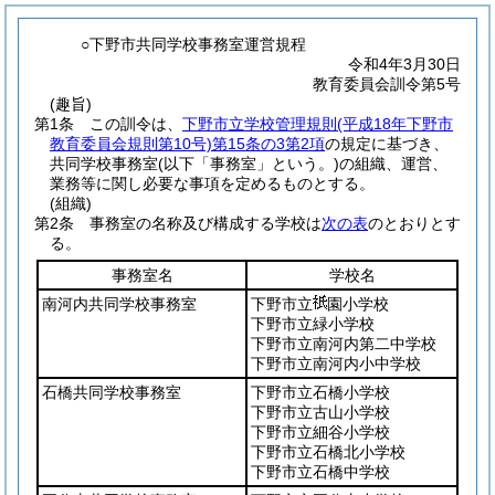
○下野市共同学校事務室運営規程
令和4年3月30日
教育委員会訓令第5号
(趣旨)
第1条
この訓令は、
下野市立学校管理規則
(平成18年下野市
教育委員会規則第10号)
第15条の3第2項
の規定に基づき、
共同学校事務室
(以下「事務室」という。)
の組織、運営、
業務等に関し必要な事項を定めるものとする。
(組織)
第2条
事務室の名称及び構成する学校は
次の表
のとおりとす
る。
事務室名
学校名
南河内共同学校事務室
下野市立
園小学校
下野市立緑小学校
下野市立南河内第二中学校
下野市立南河内小中学校
石橋共同学校事務室
下野市立石橋小学校
下野市立古山小学校
下野市立細谷小学校
下野市立石橋北小学校
下野市立石橋中学校