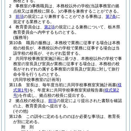
務校とする。
2
事務室の事務職員は、本務校以外の学校
(当該事務室の拠
点校又は連携校に限る。)
の事務を兼務することができる。
3
前項
の規定により兼務することができる事務は、
第7条
に
規定する業務とする。
4
教育委員会は、
第2項
の規定による兼務について、栃木県
教育委員会へ内申するものとする。
(服務等)
第10条
職員の服務は、本務校で業務に従事する場合は本務
校の校長が、本務校以外の学校で業務に従事する場合は当
該学校の校長が、それぞれ監督する。
2
共同学校事務室実施計画に基づき、本務校以外の学校で事
務室の室長及び室員が業務に従事する場合は、本務校の校
長がそれぞれの属する事務室の室長及び室員に対して旅行
命令等を行うものとする。
(共同学校事務室の計画等)
第11条
室長は、毎年度当初に共同学校事務室実施計画書
(
様
式第1号
)
を、年度末に共同学校事務室実績報告書
(
様式第2
号
)
を作成し、拠点校の校長に提出する。
2
拠点校の校長は、
前項
の規定により提出された書類を確認
の上、教育委員会へ提出する。
(その他)
第12条
この訓令に定めるもののほか必要な事項は、教育長
が別に定める。
附
則