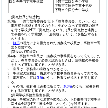
国分寺共同学校事務室
下野市立国分寺小学校
下野市立国分寺東小学校
下野市立国分寺中学校
(拠点校及び連携校)
第3条
下野市教育委員会
(以下「教育委員会」という。)
は、
事務室を構成する学校のうち、中心となって事務室の運営
を行う学校
(以下「拠点校」という。)
及び拠点校と連携し
て事務を行う学校
(以下「連携校」という。)
を指定するも
のとする。
2
前項
の規定により指定された拠点校の校長は、事務室の運
営を監督する。
(室長及び室員等)
第4条
事務室の室長は、拠点校の事務長をもって充てる。
た
だし、教育委員会が必要と認めるときは、連携校の事務長
をもって室長に充てることができる。
2
室長は、事務室の室務をつかさどる。
3
事務室の室員は、構成する学校事務職員をもって充てる。
4
事務室の主任は
前項
のうち、教育長が指名する者を充て
る。
5
その他、教育長は必要に応じて、
第3項
のうち、室長を補
佐する副室長を充てることができる。
(共同学校事務室推進会議)
第5条
事務室の円滑な運営を図るため、下野市共同学校事務
室推進会議
(以下「推進会議」という。)
を設置する。