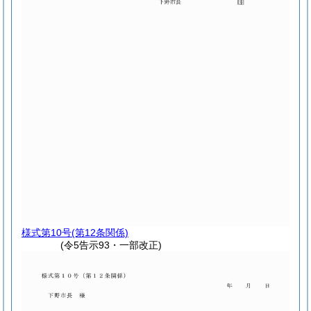
様式第10号
(第12条関係)
(令5告示93・一部改正)