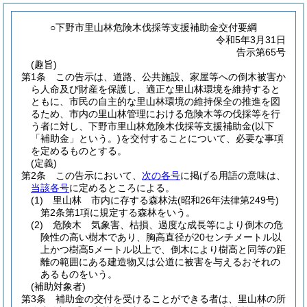
○下野市里山林危険木伐採等支援補助金交付要綱
令和5年3月31日
告示第65号
(趣旨)
第1条
この告示は、道路、公共施設、家屋等への倒木被害か
ら人命及び財産を保護し、適正な里山林環境を維持すると
ともに、市民の自主的な里山林環境の維持保全の推進を図
るため、市内の里山林管理における危険木等の伐採等を行
う者に対し、下野市里山林危険木伐採等支援補助金
(以下
「補助金」という。)
を交付することについて、必要な事項
を定めるものとする。
(定義)
第2条
この告示において、
次の各号
に掲げる用語の意味は、
当該各号
に定めるところによる。
(1)
里山林 市内に存する森林法
(昭和26年法律第249号)
第2条第1項に規定する森林をいう。
(2)
危険木 気象害、枯損、過度な成長等により倒木の危
険性の高い樹木であり、胸高直径が20センチメートル以
上かつ樹高5メートル以上で、倒木により樹高と同等の距
離の範囲にある建造物又は公道に被害を与えるおそれの
あるものをいう。
(補助対象者)
第3条
補助金の交付を受けることができる者は、里山林の所