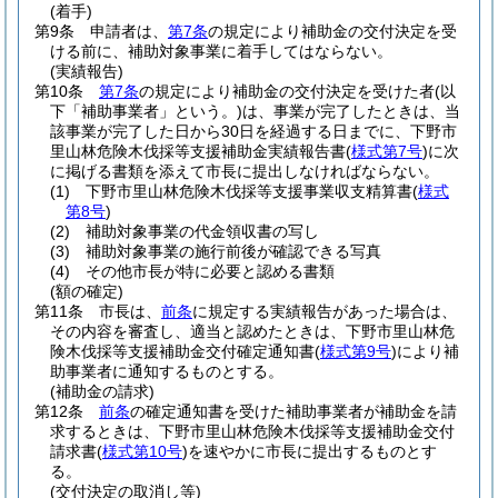
(着手)
第9条
申請者は、
第7条
の規定により補助金の交付決定を受
ける前に、補助対象事業に着手してはならない。
(実績報告)
第10条
第7条
の規定により補助金の交付決定を受けた者
(以
下「補助事業者」という。)
は、事業が完了したときは、当
該事業が完了した日から30日を経過する日までに、下野市
里山林危険木伐採等支援補助金実績報告書
(
様式第7号
)
に次
に掲げる書類を添えて市長に提出しなければならない。
(1)
下野市里山林危険木伐採等支援事業収支精算書
(
様式
第8号
)
(2)
補助対象事業の代金領収書の写し
(3)
補助対象事業の施行前後が確認できる写真
(4)
その他市長が特に必要と認める書類
(額の確定)
第11条
市長は、
前条
に規定する実績報告があった場合は、
その内容を審査し、適当と認めたときは、下野市里山林危
険木伐採等支援補助金交付確定通知書
(
様式第9号
)
により補
助事業者に通知するものとする。
(補助金の請求)
第12条
前条
の確定通知書を受けた補助事業者が補助金を請
求するときは、下野市里山林危険木伐採等支援補助金交付
請求書
(
様式第10号
)
を速やかに市長に提出するものとす
る。
(交付決定の取消し等)