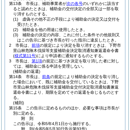
第13条
市長は、補助事業者が
次の各号
のいずれかに該当す
ると認めたときは、補助金の交付決定の全部又は一部を取
り消すものとする。
(1)
虚偽その他不正の手段により補助金の決定又は交付を
受けたとき。
(2)
補助金を他の用途に使用したとき。
(3)
補助金の決定の内容、これに付した条件その他規則又
はこの告示に基づき市長が行った指示に違反したとき。
2
市長は、
前項
の規定により決定を取り消すときは、下野市
里山林危険木伐採等支援補助金決定取消通知兼返還命令書
(
様式第11号
)
により申請者に通知するものとする。
3
市長は、
第1項
の規定に基づき決定を取り消した者に対し
ては、補助金に係る申請を受理しない。
(補助金の返還)
第14条
市長は、
前条
の規定により補助金の決定を取り消し
た場合において、既に補助金を交付しているときは、下野
市里山林危険木伐採等支援補助金交付決定取消通知書兼返
還命令書により、期限を定めてその返還を命じるものとす
る。
(補則)
第15条
この告示に定めるもののほか、必要な事項は市長が
別に定める。
附
則
この告示は、令和5年4月1日から施行する。
附
則
(令和5年5月30日
告示第93号)