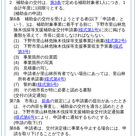
2
補助金の交付は、
第3条
で定める補助対象者1人につき、1
会計年度に1回限りとする。
(補助金の申請)
第6条
補助金の交付を受けようとする者
(以下「申請者」と
いう。)
は、補助対象事業に着手する前に、下野市里山林危
険木伐採等支援補助金交付申請書
(
様式第1号
)
に次に掲げる
書類を添えて、市長に提出しなければならない。
(1)
下野市里山林危険木伐採等支援事業計画書
(
様式第2号
)
(2)
下野市里山林危険木伐採等支援事業収支予算書
(
様式
第3号
)
(3)
事業箇所の位置図
(4)
事業箇所の写真
(5)
見積書の写し
(6)
申請者が里山林所有者でない場合にあっては、里山林
所有者承諾書
(
様式第4号
)
(7)
誓約書
(
様式第5号
)
(8)
その他市長が特に必要と認める書類
(交付の決定通知)
第7条
市長は、
前条
の規定による申請書の提出があったとき
は、その内容を審査し、補助金の交付を適当と認めたとき
は、下野市里山林危険木伐採等支援補助金交付決定通知書
(
様式第6号
)
により、申請者に通知するものとする。
(申請の取下げ)
第8条
申請者は、交付決定後に事業を中止する場合には、申
請を取り下げることができる。