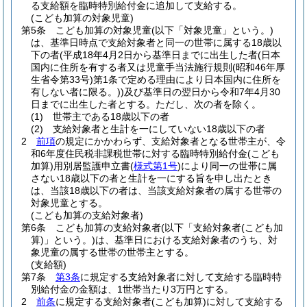
る支給額を臨時特別給付金に追加して支給する。
(こども加算の対象児童)
第5条
こども加算の対象児童
(以下「対象児童」という。)
は、基準日時点で支給対象者と同一の世帯に属する18歳以
下の者
(平成18年4月2日から基準日までに出生した者
(日本
国内に住所を有する者又は児童手当法施行規則
(昭和46年厚
生省令第33号)
第1条で定める理由により日本国内に住所を
有しない者に限る。)
)
及び基準日の翌日から令和7年4月30
日までに出生した者とする。
ただし、次の者を除く。
(1)
世帯主である18歳以下の者
(2)
支給対象者と生計を一にしていない18歳以下の者
2
前項
の規定にかかわらず、支給対象者となる世帯主が、令
和6年度住民税非課税世帯に対する臨時特別給付金
(こども
加算)
用別居監護申立書
(
様式第1号
)
により同一の世帯に属
さない18歳以下の者と生計を一にする旨を申し出たとき
は、当該18歳以下の者は、当該支給対象者の属する世帯の
対象児童とする。
(こども加算の支給対象者)
第6条
こども加算の支給対象者
(以下「支給対象者
(こども加
算)
」という。)
は、基準日における支給対象者のうち、対
象児童の属する世帯の世帯主とする。
(支給額)
第7条
第3条
に規定する支給対象者に対して支給する臨時特
別給付金の金額は、1世帯当たり3万円とする。
2
前条
に規定する支給対象者
(こども加算)
に対して支給する