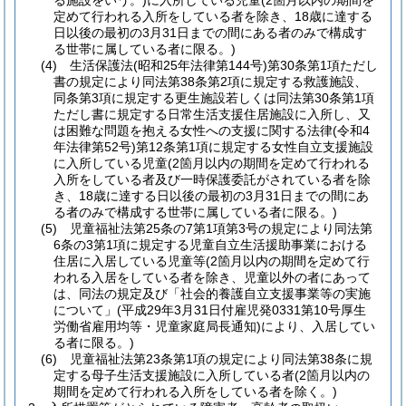
る施設をいう。)に入所している児童(2箇月以内の期間を
定めて行われる入所をしている者を除き、18歳に達する
日以後の最初の3月31日までの間にある者のみで構成す
る世帯に属している者に限る。)
(4) 生活保護法(昭和25年法律第144号)第30条第1項ただし
書の規定により同法第38条第2項に規定する救護施設、
同条第3項に規定する更生施設若しくは同法第30条第1項
ただし書に規定する日常生活支援住居施設に入所し、又
は困難な問題を抱える女性への支援に関する法律(令和4
年法律第52号)第12条第1項に規定する女性自立支援施設
に入所している児童(2箇月以内の期間を定めて行われる
入所をしている者及び一時保護委託がされている者を除
き、18歳に達する日以後の最初の3月31日までの間にあ
る者のみで構成する世帯に属している者に限る。)
(5) 児童福祉法第25条の7第1項第3号の規定により同法第
6条の3第1項に規定する児童自立生活援助事業における
住居に入居している児童等(2箇月以内の期間を定めて行
われる入居をしている者を除き、児童以外の者にあって
は、同法の規定及び「社会的養護自立支援事業等の実施
について」(平成29年3月31日付雇児発0331第10号厚生
労働省雇用均等・児童家庭局長通知)により、入居してい
る者に限る。)
(6) 児童福祉法第23条第1項の規定により同法第38条に規
定する母子生活支援施設に入所している者(2箇月以内の
期間を定めて行われる入所をしている者を除く。)