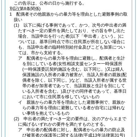
この告示は、公布の日から施行する。
別記
(第8条関係)
1 配偶者その他親族からの暴力等を理由とした避難事例の取
扱い
(1) 以下に掲げる事例であって、かつ、次号の申出者の満
たすべき一定の要件を満たしており、その旨を申し出た
場合、当該申出を行った者(以下「申出者」という。)に
ついては、基準日時点で市に住民票が所在しない場合に
も、当該申出者の臨時特別給付金及びこども加算につい
ては、市から支給する。
ア 配偶者からの暴力等を理由に避難し、配偶者と生計
を別にしている者(女性相談支援センター一時保護所
(一時保護委託契約施設を含む。以下同じ。)又は婦人
保護施設の入所者の暴力被害が、当該入所者の親族(配
偶者を除く。以下同じ。)など、当該入所者が属する世
帯の者が加害者であって、当該親族と生計を別にして
いる入所者を含む。)及びその同伴者であって、基準日
において市に住民票を移していないもの
イ 親族からの暴力等を理由とした避難事例で、親族か
らの暴力等を理由に避難している者が自宅には帰れな
い事情を抱えているもの
(2) 申出者の満たすべき一定の要件は、次のアからエまで
に掲げるいずれかの要件を満たすものとする。
ア 申出者の配偶者に対し、配偶者からの暴力の防止及
び被害者の保護等に関する法律(平成13年法律第31号)