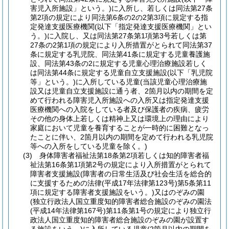
害児入所施設」という。)に入所し、若しくは同法第27条
第2項の規定により同法第6条の2の2第3項に規定する指
定発達支援医療機関(以下「指定発達支援医療機関」とい
う。)に入院し、又は同法第27条第1項第3号若しくは第
27条の2第1項の規定により入所措置がとられて同法第37
条に規定する乳児院、同法第41条に規定する児童養護施
設、同法第43条の2に規定する児童心理治療施設若しく
は同法第44条に規定する児童自立支援施設(以下「乳児院
等」という。)に入所している児童(当該児童心理治療施
設又は児童自立支援施設に通う者、2箇月以内の期間を定
めて行われる障害児入所施設への入所又は指定発達支援
医療機関への入院をしている者及び保護者の疾病、疲労
その他の身体上若しくは精神上又は環境上の理由により
家庭において児童を養育することが一時的に困難となっ
たことに伴い、2箇月以内の期間を定めて行われる乳児院
等への入所をしている児童を除く。)
(3) 身体障害者福祉法第18条第2項若しくは知的障害者福
祉法第16条第1項第2号の規定により入所措置がとられて
障害者支援施設(障害者の日常生活及び社会生活を総合的
に支援するための法律(平成17年法律第123号)第5条第11
項に規定する障害者支援施設をいう。)又はのぞみの園
(独立行政法人国立重度知的障害者総合施設のぞみの園法
(平成14年法律第167号)第11条第1号の規定により独立行
政法人国立重度知的障害者総合施設のぞみの園が設置す