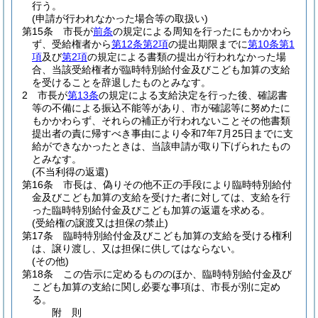
行う。
(申請が行われなかった場合等の取扱い)
第15条
市長が
前条
の規定による周知を行ったにもかかわら
ず、受給権者から
第12条第2項
の提出期限までに
第10条第1
項
及び
第2項
の規定による書類の提出が行われなかった場
合、当該受給権者が臨時特別給付金及びこども加算の支給
を受けることを辞退したものとみなす。
2
市長が
第13条
の規定による支給決定を行った後、確認書
等の不備による振込不能等があり、市が確認等に努めたに
もかかわらず、それらの補正が行われないことその他書類
提出者の責に帰すべき事由により令和7年7月25日までに支
給ができなかったときは、当該申請が取り下げられたもの
とみなす。
(不当利得の返還)
第16条
市長は、偽りその他不正の手段により臨時特別給付
金及びこども加算の支給を受けた者に対しては、支給を行
った臨時特別給付金及びこども加算の返還を求める。
(受給権の譲渡又は担保の禁止)
第17条
臨時特別給付金及びこども加算の支給を受ける権利
は、譲り渡し、又は担保に供してはならない。
(その他)
第18条
この告示に定めるもののほか、臨時特別給付金及び
こども加算の支給に関し必要な事項は、市長が別に定め
る。
附
則