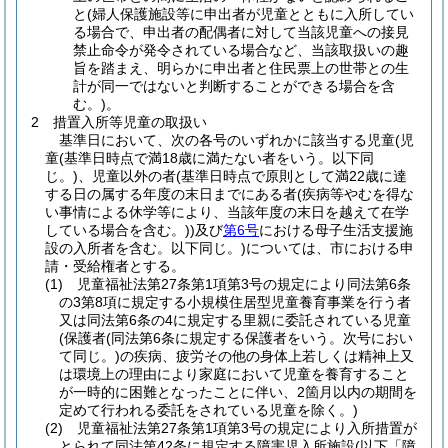
と(婦人保護施設等に申出者が児童とともに入所してい
る場合で、申出者の配偶者に対して当該児童への接見
禁止命令が発令されている場合など、当該取扱いの趣
旨を踏まえ、明らかに申出者と住民票上の世帯との生
計が同一ではないと判断することができる場合を含
む。)。
2 措置入所等児童の取扱い
基準日において、次の各号のいずれかに該当する児童(児
童(基準日時点で満18歳に満たない者をいう。以下同
じ。)、児童以外の者(基準日時点で原則として満22歳に達
する日の属する年度の末日までにある者(疾病等やむを得な
い事情による休学等により、当該年度の末日を越えて在学
している場合を含む。))及び
第6号
における母子生活支援施
設の入所者を含む。以下同じ。)については、市における申
請・受給権者とする。
(1) 児童福祉法第27条第1項第3号の規定により同法第6条
の3第8項に規定する小規模住居型児童養育事業を行う者
又は同法第6条の4に規定する里親に委託されている児童
(保護者(同法第6条に規定する保護者をいう。次号におい
て同じ。)の疾病、疲労その他の身体上若しくは精神上又
は環境上の理由により家庭において児童を養育すること
が一時的に困難となったことに伴い、2箇月以内の期間を
定めて行われる委託をされている児童を除く。)
(2) 児童福祉法第27条第1項第3号の規定により入所措置が
とられて同法第42条に規定する障害児入所施設(以下「障