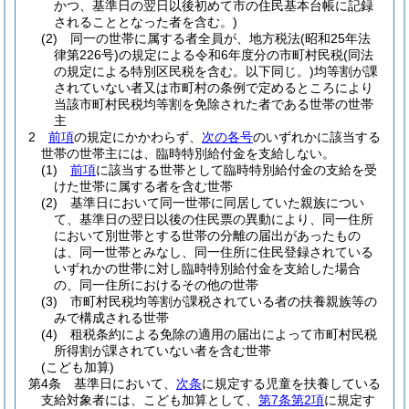
かつ、基準日の翌日以後初めて市の住民基本台帳に記録
されることとなった者を含む。)
(2)
同一の世帯に属する者全員が、地方税法
(昭和25年法
律第226号)
の規定による令和6年度分の市町村民税
(同法
の規定による特別区民税を含む。以下同じ。)
均等割が課
されていない者又は市町村の条例で定めるところにより
当該市町村民税均等割を免除された者である世帯の世帯
主
2
前項
の規定にかかわらず、
次の各号
のいずれかに該当する
世帯の世帯主には、臨時特別給付金を支給しない。
(1)
前項
に該当する世帯として臨時特別給付金の支給を受
けた世帯に属する者を含む世帯
(2)
基準日において同一世帯に同居していた親族につい
て、基準日の翌日以後の住民票の異動により、同一住所
において別世帯とする世帯の分離の届出があったもの
は、同一世帯とみなし、同一住所に住民登録されている
いずれかの世帯に対し臨時特別給付金を支給した場合
の、同一住所におけるその他の世帯
(3)
市町村民税均等割が課税されている者の扶養親族等の
みで構成される世帯
(4)
租税条約による免除の適用の届出によって市町村民税
所得割が課されていない者を含む世帯
(こども加算)
第4条
基準日において、
次条
に規定する児童を扶養している
支給対象者には、こども加算として、
第7条第2項
に規定す