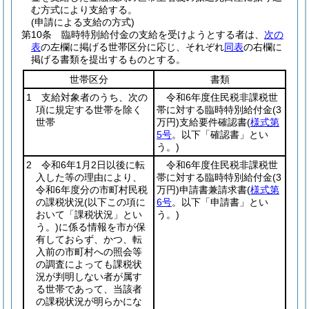
む方式により支給する。
(申請による支給の方式)
第10条
臨時特別給付金の支給を受けようとする者は、
次の
表
の左欄に掲げる世帯区分に応じ、それぞれ
同表
の右欄に
掲げる書類を提出するものとする。
世帯区分
書類
1 支給対象者のうち、次の
令和6年度住民税非課税世
項に規定する世帯を除く
帯に対する臨時特別給付金
(3
世帯
万円)
支給要件確認書
(
様式第
5号
。以下「確認書」とい
う。)
2 令和6年1月2日以後に転
令和6年度住民税非課税世
入した等の理由により、
帯に対する臨時特別給付金
(3
令和6年度分の市町村民税
万円)
申請書兼請求書
(
様式第
の課税状況
(以下この項に
6号
。以下「申請書」とい
おいて「課税状況」とい
う。)
う。)
に係る情報を市が保
有しておらず、かつ、転
入前の市町村への照会等
の調査によっても課税状
況が判明しない者が属す
る世帯であって、当該者
の課税状況が明らかにな