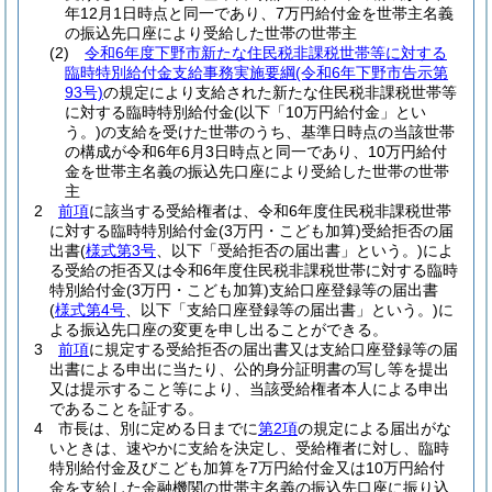
年12月1日時点と同一であり、7万円給付金を世帯主名義
の振込先口座により受給した世帯の世帯主
(2)
令和6年度下野市新たな住民税非課税世帯等に対する
臨時特別給付金支給事務実施要綱
(令和6年下野市告示第
93号)
の規定により支給された新たな住民税非課税世帯等
に対する臨時特別給付金
(以下「10万円給付金」とい
う。)
の支給を受けた世帯のうち、基準日時点の当該世帯
の構成が令和6年6月3日時点と同一であり、10万円給付
金を世帯主名義の振込先口座により受給した世帯の世帯
主
2
前項
に該当する受給権者は、令和6年度住民税非課税世帯
に対する臨時特別給付金
(3万円・こども加算)
受給拒否の届
出書
(
様式第3号
、以下「受給拒否の届出書」という。)
によ
る受給の拒否又は令和6年度住民税非課税世帯に対する臨時
特別給付金
(3万円・こども加算)
支給口座登録等の届出書
(
様式第4号
、以下「支給口座登録等の届出書」という。)
に
よる振込先口座の変更を申し出ることができる。
3
前項
に規定する受給拒否の届出書又は支給口座登録等の届
出書による申出に当たり、公的身分証明書の写し等を提出
又は提示すること等により、当該受給権者本人による申出
であることを証する。
4
市長は、別に定める日までに
第2項
の規定による届出がな
いときは、速やかに支給を決定し、受給権者に対し、臨時
特別給付金及びこども加算を7万円給付金又は10万円給付
金を支給した金融機関の世帯主名義の振込先口座に振り込