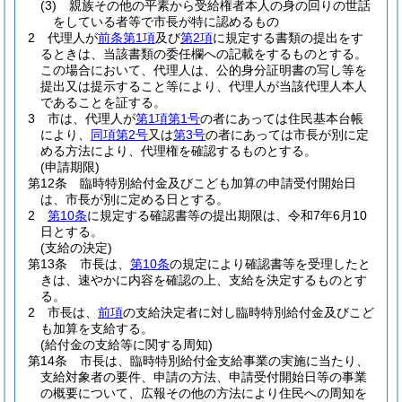
(3)
親族その他の平素から受給権者本人の身の回りの世話
をしている者等で市長が特に認めるもの
2
代理人が
前条第1項
及び
第2項
に規定する書類の提出をす
るときは、当該書類の委任欄への記載をするものとする。
この場合において、代理人は、公的身分証明書の写し等を
提出又は提示すること等により、代理人が当該代理人本人
であることを証する。
3
市は、代理人が
第1項第1号
の者にあっては住民基本台帳
により、
同項第2号
又は
第3号
の者にあっては市長が別に定
める方法により、代理権を確認するものとする。
(申請期限)
第12条
臨時特別給付金及びこども加算の申請受付開始日
は、市長が別に定める日とする。
2
第10条
に規定する確認書等の提出期限は、令和7年6月10
日とする。
(支給の決定)
第13条
市長は、
第10条
の規定により確認書等を受理したと
きは、速やかに内容を確認の上、支給を決定するものとす
る。
2
市長は、
前項
の支給決定者に対し臨時特別給付金及びこど
も加算を支給する。
(給付金の支給等に関する周知)
第14条
市長は、臨時特別給付金支給事業の実施に当たり、
支給対象者の要件、申請の方法、申請受付開始日等の事業
の概要について、広報その他の方法により住民への周知を