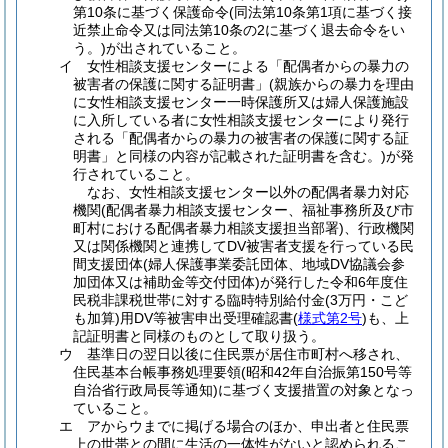
第10条に基づく保護命令(同法第10条第1項に基づく接
近禁止命令又は同法第10条の2に基づく退去命令をい
う。)が出されていること。
イ 女性相談支援センターによる「配偶者からの暴力の
被害者の保護に関する証明書」(親族からの暴力を理由
に女性相談支援センター一時保護所又は婦人保護施設
に入所している者に女性相談支援センターにより発行
される「配偶者からの暴力の被害者の保護に関する証
明書」と同様の内容が記載された証明書を含む。)が発
行されていること。
なお、女性相談支援センター以外の配偶者暴力対応
機関(配偶者暴力相談支援センター、福祉事務所及び市
町村における配偶者暴力相談支援担当部署)、行政機関
又は関係機関と連携してDV被害者支援を行っている民
間支援団体(婦人保護事業委託団体、地域DV協議会参
加団体又は補助金等交付団体)が発行した令和6年度住
民税非課税世帯に対する臨時特別給付金(3万円・こど
も加算)用DV等被害申出受理確認書(
様式第2号
)も、上
記証明書と同様のものとして取り扱う。
ウ 基準日の翌日以後に住民票が居住市町村へ移され、
住民基本台帳事務処理要領(昭和42年自治振第150号等
自治省行政局長等通知)に基づく支援措置の対象となっ
ていること。
エ アからウまでに掲げる場合のほか、申出者と住民票
上の世帯との間に生活の一体性がないと認められるこ