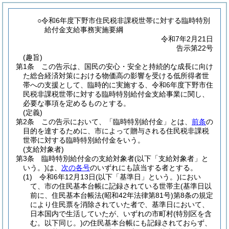
○令和6年度下野市住民税非課税世帯に対する臨時特別
給付金支給事務実施要綱
令和7年2月21日
告示第22号
(趣旨)
第1条
この告示は、国民の安心・安全と持続的な成長に向け
た総合経済対策における物価高の影響を受ける低所得者世
帯への支援として、臨時的に実施する、令和6年度下野市住
民税非課税世帯に対する臨時特別給付金支給事業に関し、
必要な事項を定めるものとする。
(定義)
第2条
この告示において、「臨時特別給付金」とは、
前条
の
目的を達するために、市によって贈与される住民税非課税
世帯に対する臨時特別給付金をいう。
(支給対象者)
第3条
臨時特別給付金の支給対象者
(以下「支給対象者」と
いう。)
は、
次の各号
のいずれにも該当する者とする。
(1)
令和6年12月13日
(以下「基準日」という。)
におい
て、市の住民基本台帳に記録されている世帯主
(基準日以
前に、住民基本台帳法
(昭和42年法律第81号)
第8条の規定
により住民票を消除されていた者で、基準日において、
日本国内で生活していたが、いずれの市町村
(特別区を含
む。以下同じ。)
の住民基本台帳にも記録されておらず、