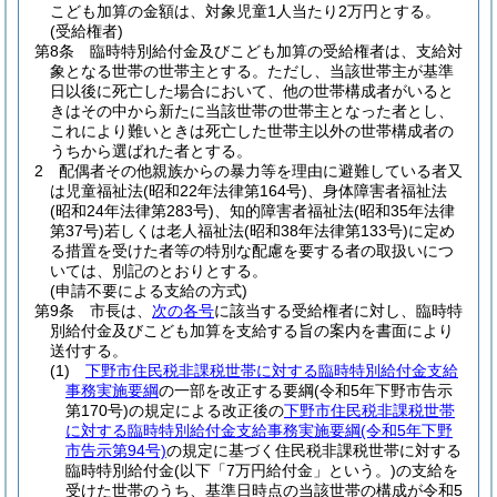
こども加算の金額は、対象児童1人当たり2万円とする。
(受給権者)
第8条
臨時特別給付金及びこども加算の受給権者は、支給対
象となる世帯の世帯主とする。
ただし、当該世帯主が基準
日以後に死亡した場合において、他の世帯構成者がいると
きはその中から新たに当該世帯の世帯主となった者とし、
これにより難いときは死亡した世帯主以外の世帯構成者の
うちから選ばれた者とする。
2
配偶者その他親族からの暴力等を理由に避難している者又
は児童福祉法
(昭和22年法律第164号)
、身体障害者福祉法
(昭和24年法律第283号)
、知的障害者福祉法
(昭和35年法律
第37号)
若しくは老人福祉法
(昭和38年法律第133号)
に定め
る措置を受けた者等の特別な配慮を要する者の取扱いにつ
いては、別記のとおりとする。
(申請不要による支給の方式)
第9条
市長は、
次の各号
に該当する受給権者に対し、臨時特
別給付金及びこども加算を支給する旨の案内を書面により
送付する。
(1)
下野市住民税非課税世帯に対する臨時特別給付金支給
事務実施要綱
の一部を改正する要綱
(令和5年下野市告示
第170号)
の規定による改正後の
下野市住民税非課税世帯
に対する臨時特別給付金支給事務実施要綱
(令和5年下野
市告示第94号)
の規定に基づく住民税非課税世帯に対する
臨時特別給付金
(以下「7万円給付金」という。)
の支給を
受けた世帯のうち、基準日時点の当該世帯の構成が令和5