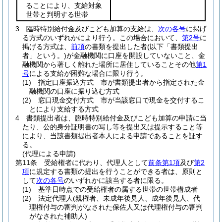
ることにより、支給対象
世帯と判明する世帯
3
臨時特別給付金及びこども加算の支給は、
次の各号
に掲げ
る方式のいずれかにより行う。
この場合において、
第2号
に
掲げる方式は、
前項
の書類を提出した者
(以下「書類提出
者」という。)
が金融機関に口座を開設していないこと、金
融機関から著しく離れた場所に居住していることその他
第1
号
による支給が困難な場合に限り行う。
(1)
指定口座振込方式 市が書類提出者から指定された金
融機関の口座に振り込む方式
(2)
窓口現金交付方式 市が当該窓口で現金を交付するこ
とにより支給する方式
4
書類提出者は、臨時特別給付金及びこども加算の申請に当
たり、公的身分証明書の写し等を提出又は提示すること等
により、当該書類提出者本人による申請であることを証す
る。
(代理による申請)
第11条
受給権者に代わり、代理人として
前条第1項
及び
第2
項
に規定する書類の提出を行うことができる者は、原則と
して
次の各号
のいずれかに該当する者に限る。
(1)
基準日時点での受給権者の属する世帯の世帯構成者
(2)
法定代理人
(親権者、未成年後見人、成年後見人、代
理権付与の審判がなされた保佐人又は代理権付与の審判
がなされた補助人)