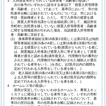
3 入所措置等がとられている障害者・高齢者の取扱い
次の各号のいずれかに該当する者(以下「措置入所等障害
者・高齢者」という。)であって、基準日において、市の住
民基本台帳に記録されているものについては、市における
申請・受給権者とする。ただし、市で入所等の措置を講
じ、措置入所等担当課から社会福祉課に対して、施設所在
市町村に住民票を移していない措置入所等障害者・高齢者
に関する情報提供が行われた場合、当該措置入所等障害
者・高齢者に支給する。
(1) 身体障害者福祉法第18条第1項若しくは第2項又は知的
障害者福祉法第15条の4若しくは第16条第1項第2号の規
定による措置がとられている者(措置がとられている者に
は、措置施設入所者及び措置入所に準ずる者として措置
権者が適当と認める者(成年後見人、代理権付与の審判が
された保佐人、代理権付与の審判がされた補助人が選任
されている者等をいう。)を含む。)(2箇月以内の期間を
定めて行われる入所等をしている者を除く。)
(2) 老人福祉法第10条の4第1項又は第11条第1項の規定に
よる入所等の措置がとられている者(2箇月以内の期間を
定めて行われる入所等をしている者を除く。)
4 ホームレス等の取扱い
居所が安定していないいわゆるホームレス、事実上ネッ
トカフェに寝泊まりしている者等であって、いずれの市町
村の住民基本台帳にも記録されていないものについて、基
準日の翌日以後、市の住民基本台帳に記録されたときは、