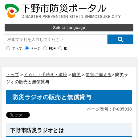
すべて
ページ
PDF
ID
トップ
>
くらし・手続き・環境
>
防災
>
災害に備える
> 防災ラ
ジオの販売と無償貸与
防災ラジオの販売と無償貸与
ページ番号：P-005938
下野市防災ラジオとは