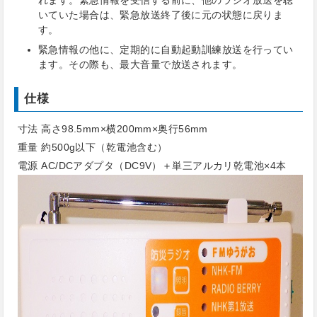
れます。緊急情報を受信する前に、他のラジオ放送を聴
いていた場合は、緊急放送終了後に元の状態に戻りま
す。
緊急情報の他に、定期的に自動起動訓練放送を行ってい
ます。その際も、最大音量で放送されます。
仕様
寸法 高さ98.5mm×横200mm×奥行56mm
重量 約500g以下（乾電池含む）
電源 AC/DCアダプタ（DC9V）＋単三アルカリ乾電池×4本