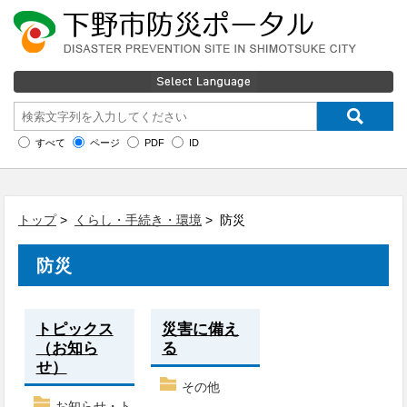
すべて
ページ
PDF
ID
トップ
>
くらし・手続き・環境
> 防災
防災
トピックス
災害に備え
（お知ら
る
せ）
その他
お知らせ・ト