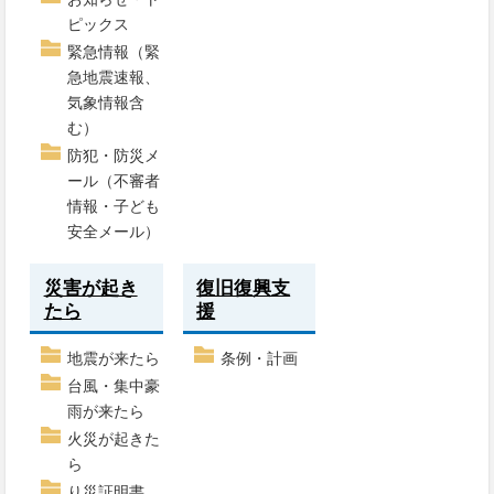
ピックス
緊急情報（緊
急地震速報、
気象情報含
む）
防犯・防災メ
ール（不審者
情報・子ども
安全メール）
災害が起き
復旧復興支
たら
援
地震が来たら
条例・計画
台風・集中豪
雨が来たら
火災が起きた
ら
り災証明書