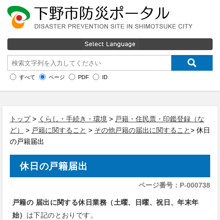
すべて
ページ
PDF
ID
トップ
>
くらし・手続き・環境
>
戸籍・住民票・印鑑登録（な
ど）
>
戸籍に関すること
>
その他戸籍の届出に関すること
> 休日
の戸籍届出
休日の戸籍届出
ページ番号：P-000738
戸籍の 届出に関する休日業務（土曜、日曜、祝日、年末年
始）
は下記のとおりです。