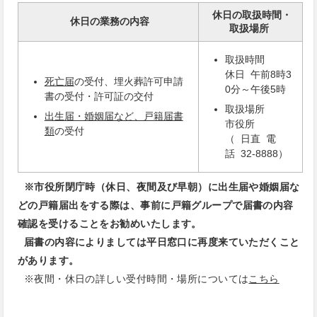
休日の取扱時間・
休日の業務の内容
取扱場所
取扱時間
休日 午前8時3
死亡届
の受付、埋火葬許可申請
0分～午後5時
書の受付・許可証の交付
取扱場所
出生届・婚姻届など、戸籍届書
市役所
類
の受付
（ 日直 電
話 32-8888）
※
市役所閉庁時（休日、夜間及び早朝）に出生届や婚姻届な
どの戸籍届出をする際は、事前に戸籍グループで届書の内容
確認を受けることをお勧めいたします。
届書の内容によりましては平日窓口に再度来ていただくこと
があります。
※夜間・休日の詳しい受付時間・場所については
こちら