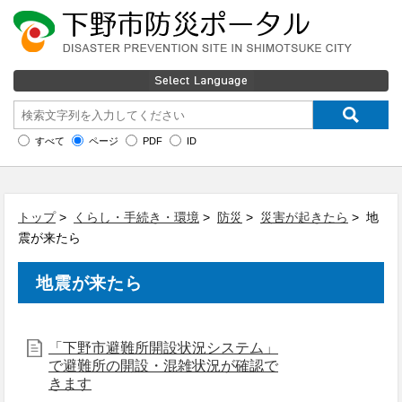
すべて
ページ
PDF
ID
トップ
>
くらし・手続き・環境
>
防災
>
災害が起きたら
> 地
震が来たら
地震が来たら
「下野市避難所開設状況システム」
で避難所の開設・混雑状況が確認で
きます