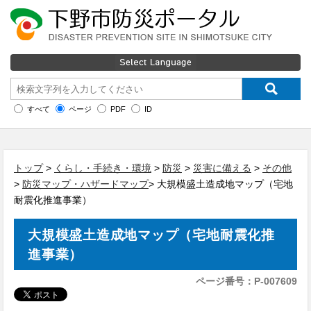
すべて
ページ
PDF
ID
トップ
>
くらし・手続き・環境
>
防災
>
災害に備える
>
その他
>
防災マップ・ハザードマップ
> 大規模盛土造成地マップ（宅地
耐震化推進事業）
大規模盛土造成地マップ（宅地耐震化推
進事業）
ページ番号：P-007609