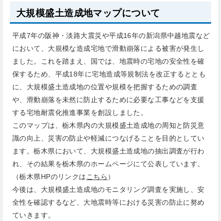
大規模盛土造成地マップについて
平成7年の阪神・淡路大震災や平成16年の新潟県中越地震など
において、大規模な造成宅地で滑動崩落による被害が発生し
ました。これを踏まえ、国では、地震時の宅地の安全性を確
保するため、平成18年に宅地造成等規制法を改正するととも
に、大規模盛土造成地の位置や規模を把握するための調査
や、滑動崩落を未然に防止するために必要な工事などを支援
する宅地耐震化推進事業を創設しました。
このマップは、栃木県内の大規模盛土造成地の周知と防災意
識の向上、災害の防止や軽減につなげることを目的としてい
ます。栃木県において、大規模盛土造成地の抽出調査が行わ
れ、その結果を栃木県のホームページにて公表しています。
（栃木県HPのリンクは
こちら
）
今後は、大規模盛土造成地のモニタリング調査を実施し、安
全性を確認するなど、大地震時等における災害の防止に努め
ていきます。