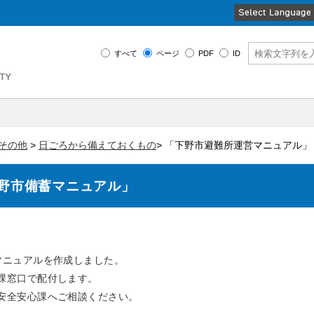
すべて
ページ
PDF
ID
その他
>
日ごろから備えておくもの
> 「下野市避難所運営マニュアル
野市備蓄マニュアル」
マニュアルを作成しました。
課窓口で配付します。
安全安心課へご相談ください。