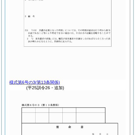
様式第6号の3
(第13条関係)
(平25訓令26・追加)