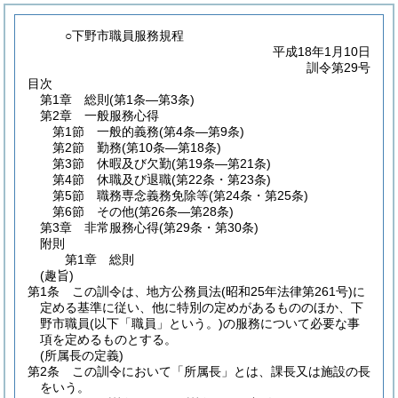
○下野市職員服務規程
平成18年1月10日
訓令第29号
目次
第1章
総則
(第1条―第3条)
第2章
一般服務心得
第1節
一般的義務
(第4条―第9条)
第2節
勤務
(第10条―第18条)
第3節
休暇及び欠勤
(第19条―第21条)
第4節
休職及び退職
(第22条・第23条)
第5節
職務専念義務免除等
(第24条・第25条)
第6節
その他
(第26条―第28条)
第3章
非常服務心得
(第29条・第30条)
附則
第1章
総則
(趣旨)
第1条
この訓令は、地方公務員法
(昭和25年法律第261号)
に
定める基準に従い、他に特別の定めがあるもののほか、下
野市職員
(以下「職員」という。)
の服務について必要な事
項を定めるものとする。
(所属長の定義)
第2条
この訓令において「所属長」とは、課長又は施設の長
をいう。