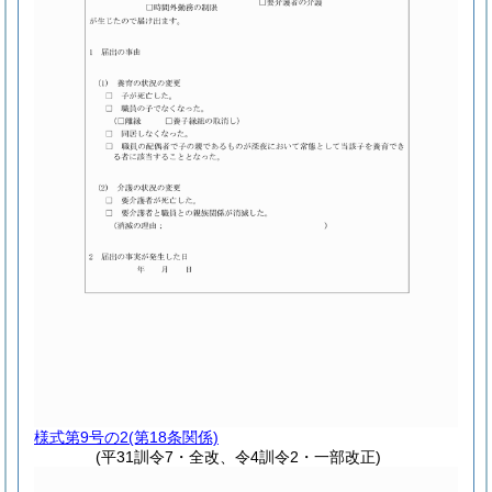
様式第9号の2
(第18条関係)
(平31訓令7・全改、令4訓令2・一部改正)