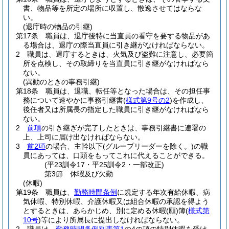
書、物品等を所定の場所に収置し、散逸させてはならな
い。
(退庁時の物品の引継)
第17条
職員は、退庁後特に当直員の看守を要する物品があ
る場合は、退庁の際当直員に引き継がなければならない。
2
職員は、退庁するときは、火気及び盗難に注意し、必要箇
所を点検し、その取締りを当直員に引き継がなければなら
ない。
(異動のときの事務引継)
第18条
職員は、退職、転任等となった場合は、その担任事
務について速やかに事務引継書
(
様式第9号の2
)
を作成し、
後任者又は所属長の指定した職員に引き継がなければなら
ない。
2
前項
の引き継ぎが完了したときは、事務引継書に連署の
上、上司に届け出なければならない。
3
前2項
の場合、主幹以下
(グループリーダーを除く。)
の職
員にあっては、口頭をもってこれに代えることができる。
(平23訓令17・平25訓令2・一部改正)
第3節
休暇及び欠勤
(休暇)
第19条
職員は、
勤務時間条例
に規定する年次有給休暇、病
気休暇、特別休暇、介護休暇又は組合休暇の承認を得よう
とするときは、あらかじめ、別に定める休暇
(願)
簿
(
様式第
10号
)
等により所属長に提出しなければならない。