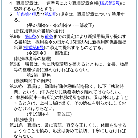
4
職員記章は、一連番号により職員記章台帳
(
様式第5号
)
に
登録するものとする。
5
前条第4項
及び
第5項
の規定は、職員記章について準用す
る。
(平27訓令9・令2訓令9・一部改正)
(新採用職員の書類の送付)
第8条
第5条
から
前条
までの規定により新採用職員が提出す
る書類は、採用発令の日から15日以内に新採用関係書類提
出票
(
様式第6号
)
に添えて提出するものとする。
(令2訓令9・一部改正)
(執務環境等の整理)
第9条
職員は、常に執務環境を整えるとともに、文書、物品
等の整理保管に努めなければならない。
第2節
勤務
(勤務時間中の離席)
第10条
職員は、勤務時間
(休憩時間を除く。以下「執務時
間」という。)
中みだりに執務場所を離れてはならない。
2
執務時間中一時所定の執務場所を離れ、又は外出しようと
するときは、上司に届け出て、その所在を明らかにしてお
かなければならない。
(平19訓令4・一部改正)
(執務態度)
第11条
職員は、常に言語、容姿を正しくし、体面を失する
ようなことを慎み、応接は努めて親切、丁寧にしなければ
ならない。