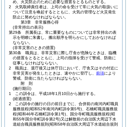
め、火災防止のために必要な措置をとるものとする。
2
火気取締責任者は、上司の命を受けて常に火気の取扱いに
ついて注意を喚起するとともに、火気の管理など火災発生
防止に努めなければならない。
第3章
非常服務心得
(非常持出の表示)
第29条
所属長は、常に重要なものについては非常持出の表
示を明瞭に朱書し、搬出順序を明らかにしておかなければ
ならない。
(非常災害のときの措置)
第30条
職員は、非常災害に際し庁舎が危険なときは、臨機
の措置をとるとともに、上司の指揮を受けて警戒、防衛に
従事しなければならない。
2
職員は、退庁後又は休庁日において、庁舎又はその付近に
非常災害が発生したときは、速やかに登庁し、
前項
により
警戒、防衛に当たらなければならない。
附
則
(施行期日)
1
この訓令は、平成18年1月10日から施行する。
(経過措置)
2
この訓令の施行の日の前日までに、合併前の南河内町職員
服務規程
(昭和52年南河内町訓令第5号)
、石橋町職員服務規
程
(昭和46年石橋町訓令第1号)
、国分寺町職員服務規程
(昭
和55年国分寺町訓令第2号)
又は解散前の自治医大周辺下水
道組合職員服務規則
(昭和58年自治医大周辺下水道組合規則