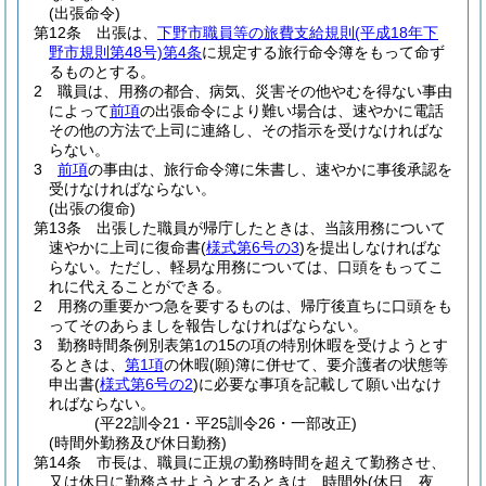
(出張命令)
第12条
出張は、
下野市職員等の旅費支給規則
(平成18年下
野市規則第48号)
第4条
に規定する旅行命令簿をもって命ず
るものとする。
2
職員は、用務の都合、病気、災害その他やむを得ない事由
によって
前項
の出張命令により難い場合は、速やかに電話
その他の方法で上司に連絡し、その指示を受けなければな
らない。
3
前項
の事由は、旅行命令簿に朱書し、速やかに事後承認を
受けなければならない。
(出張の復命)
第13条
出張した職員が帰庁したときは、当該用務について
速やかに上司に復命書
(
様式第6号の3
)
を提出しなければな
らない。
ただし、軽易な用務については、口頭をもってこ
れに代えることができる。
2
用務の重要かつ急を要するものは、帰庁後直ちに口頭をも
ってそのあらましを報告しなければならない。
3
勤務時間条例別表第1の15の項の特別休暇を受けようとす
るときは、
第1項
の休暇
(願)
簿に併せて、要介護者の状態等
申出書
(
様式第6号の2
)
に必要な事項を記載して願い出なけ
ればならない。
(平22訓令21・平25訓令26・一部改正)
(時間外勤務及び休日勤務)
第14条
市長は、職員に正規の勤務時間を超えて勤務させ、
又は休日に勤務させようとするときは、時間外
(休日、夜