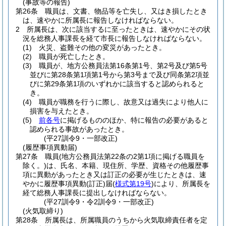
(事故等の報告)
第26条
職員は、文書、物品等を亡失し、又はき損したとき
は、速やかに所属長に報告しなければならない。
2
所属長は、次に該当するに至ったときは、速やかにその状
況を総務人事課長を経て市長に報告しなければならない。
(1)
火災、盗難その他の変災があったとき。
(2)
職員が死亡したとき。
(3)
職員が、地方公務員法第16条第1号、第2号及び第5号
並びに第28条第1項第1号から第3号まで及び同条第2項並
びに第29条第1項のいずれかに該当すると認められると
き。
(4)
職員が職務を行うに際し、故意又は過失により他人に
損害を与えたとき。
(5)
前各号
に掲げるもののほか、特に報告の必要があると
認められる事故があったとき。
(平27訓令9・一部改正)
(履歴事項異動届)
第27条
職員
(地方公務員法第22条の2第1項に掲げる職員を
除く。)
は、氏名、本籍、現住所、学歴、資格その他履歴事
項に異動があったとき又は訂正の必要が生じたときは、速
やかに履歴事項異動
(訂正)
届
(
様式第19号
)
により、所属長を
経て総務人事課長に提出しなければならない。
(平27訓令9・令2訓令9・一部改正)
(火気取締り)
第28条
所属長は、所属職員のうちから火気取締責任者を定