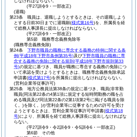
しなければならない。
(平27訓令9・一部改正)
(退職)
第23条
職員は、退職しようとするときは、その退職しよう
とする日前30日までに退職願
(
様式第16号
)
を、所属長を経
て総務人事課長に提出しなければならない。
(平27訓令9・一部改正)
第5節
職務専念義務免除等
(職務専念義務免除)
第24条
下野市職員の職務に専念する義務の特例に関する条
例
(平成18年下野市条例第35号)
及び
下野市職員の職務に専
念する義務の免除に関する規則
(平成18年下野市規則第33
号)
の規定に基づき、職員が職務に専念する義務の免除につ
いて承認を受けようとするときは、職務専念義務免除承認
申請書
(
様式第17号
)
を所属長に提出しなければならない。
(営利企業等従事許可)
第25条
地方公務員法第38条の規定に基づき、職員
(非常勤
職員
(同法第22条の4第1項に規定する短時間勤務の職を占
める職員及び同法第22条の2第1項第2号に掲げる職員を除
く。)
を除く。)
が営利企業等に従事するための許可を受け
ようとするときは、営利企業等従事許可申請書
(
様式第18
号
)
により、所属長を経て総務人事課長に提出しなければな
らない。
(平27訓令9・令2訓令9・令5訓令6・一部改正)
第6節
その他