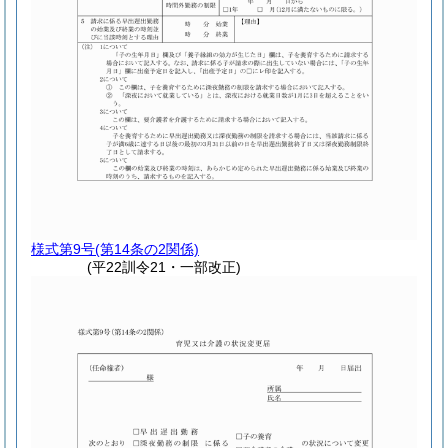
様式第9号
(第14条の2関係)
(平22訓令21・一部改正)