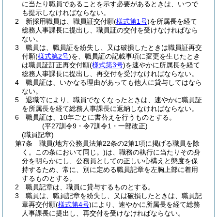
に当たり職員であることを示す必要があるときは、いつで
も提示しなければならない。
2
新採用職員は、職員証交付願
(
様式第1号
)
を所属長を経て
総務人事課長に提出し、職員証の交付を受けなければなら
ない。
3
職員は、職員証を紛失し、又は破損したときは職員証再交
付願
(
様式第2号
)
を、職員証の記載事項に変更を生じたとき
は職員証訂正再交付願
(
様式第3号
)
を速やかに所属長を経て
総務人事課長に提出し、再交付を受けなければならない。
4
職員証は、いかなる理由があっても他人に貸与してはなら
ない。
5
退職等により、職員でなくなったときは、速やかに職員証
を所属長を経て総務人事課長に返納しなければならない。
6
職員証は、10年ごとに書替えを行うものとする。
(平27訓令9・令7訓令1・一部改正)
(職員記章)
第7条
職員
(地方公務員法第22条の2第1項に掲げる職員を除
く。この条において同じ。)
は、職務の執行に当たりその身
分を明らかにし、公務員としての正しい心構えと態度を保
持するため、常に、別に定める職員記章を左胸上部に着用
するものとする。
2
職員記章は、職員に貸与するものとする。
3
職員は、職員記章を紛失し、又は破損したときは、職員記
章再交付願
(
様式第4号
)
により、速やかに所属長を経て総務
人事課長に提出し、再交付を受けなければならない。