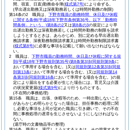
間、宿直、日直)
勤務命令簿
(
様式第7号
)
により命ずる。
(早出遅出勤務又は深夜勤務若しくは時間外勤務の制限)
第14条の2
職員は、
下野市職員の勤務時間、休日及び休暇
に関する条例
(平成18年下野市条例第36号。以下「勤務時
間条例」という。)
第8条の2
又は
第8条の3
の規定により早
出遅出勤務又は深夜勤務若しくは時間外勤務の制限を請求
しようとするときは、あらかじめ、別に定める早出遅出勤
務請求書、深夜勤務制限請求書又は時間外勤務制限請求書
(
様式第8号
)
に必要な事項を記載して願い出なければならな
い。
2
職員は、
下野市職員の勤務時間、休日及び休暇に関する規
則
(平成18年下野市規則第35号)
第8条第3項
(
同規則第9条
に
おいて準用する場合を含む。)
又は
同規則第12条第3項
(
同規
則第13条
において準用する場合を含む。)
又は
同規則第14
条第3項
(
同規則第16条
において準用する場合を含む。)
の規
定により届出をする必要が生じた場合には、育児又は介護
の状況変更届
(
様式第9号
)
により行うものとする。
(不在間の事務処理)
第15条
職員は、出張、休暇等のため、一時出勤しないこと
があらかじめ明らかとなった場合は、担任事務の処理に関
し必要な事項を上司が定めた職員に引き継いで、その不在
間に事務処理の遅滞を生じさせないようにしなければなら
ない。
(退庁時の文書物品等の整理)
第16条
職員は、退庁しようとするときは、その管掌する文