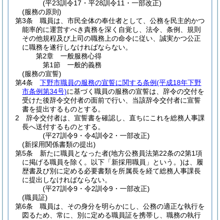
(平23訓令17・平28訓令11・一部改正)
(服務の原則)
第3条
職員は、市民全体の奉仕者として、公務を民主的かつ
能率的に運営すべき責務を深く自覚し、法令、条例、規則
その他規程及び上司の職務上の命令に従い、誠実かつ公正
に職務を遂行しなければならない。
第2章
一般服務心得
第1節
一般的義務
(服務の宣誓)
第4条
下野市職員の服務の宣誓に関する条例
(平成18年下野
市条例第34号)
に基づく職員の服務の宣誓は、辞令の交付を
受けた後辞令交付者の面前で行い、当該辞令交付者に宣誓
書を提出するものとする。
2
辞令交付者は、宣誓書を確認し、直ちにこれを総務人事課
長へ送付するものとする。
(平27訓令9・令4訓令2・一部改正)
(新採用関係書類の提出)
第5条
新たに職員となった者
(地方公務員法第22条の2第1項
に掲げる職員を除く。以下「新採用職員」という。)
は、履
歴書及び別に定める必要書類を所属長を経て総務人事課長
に提出しなければならない。
(平27訓令9・令2訓令9・一部改正)
(職員証)
第6条
職員は、その身分を明らかにし、公務の適正な執行を
図るため、常に、別に定める職員証を携帯し、職務の執行