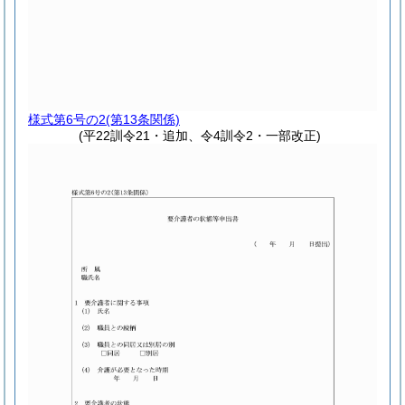
様式第6号の2
(第13条関係)
(平22訓令21・追加、令4訓令2・一部改正)