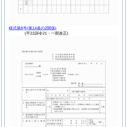
様式第8号
(第14条の2関係)
(平22訓令21・一部改正)