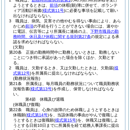
2
職員は、
勤務時間条例別表第1
の4の項の特別休暇を受け
ようとするときは、
前項
の休暇
(願)
簿に併せて、ボランテ
ィア活動計画書
(
様式第11号
)
に必要な事項を記載して願い
出なければならない。
3
職員は、病気、災害その他やむを得ない事由により、あら
かじめ
前項
の手続を行うことができない場合には、速やか
に電話、伝言等により所属長に連絡の上、
下野市職員の勤
務時間、休日及び休暇に関する規則第27条
の規定による承
認を求めなければならない。
(欠勤)
第20条
正規の勤務時間中に勤務しないときは、勤務しない
ことにつき特に承認があった場合を除くほか、欠勤とす
る。
2
職員は、欠勤するとき、又は欠勤したときは、欠勤届
(
様
式第12号
)
を所属長に提出しなければならない。
(勤務状況報告)
第21条
所属長は、毎月職員の勤務状況について職員勤務状
況報告書
(
様式第13号
)
を作成し、保管しなければならな
い。
第4節
休職及び退職
(休職及び復職)
第22条
職員は、心身の故障のため休職しようとするときは
休職願
(
様式第14号
)
を、当該休職の事由がやんで復職しよ
うとするときは復職願
(
様式第15号
)
を、休職又は復職しよ
うとする日前10日までに所属長を経て総務人事課長に提出