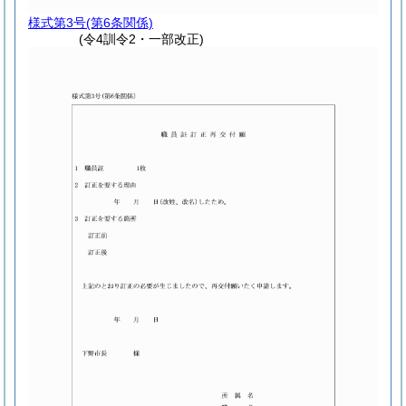
様式第3号
(第6条関係)
(令4訓令2・一部改正)