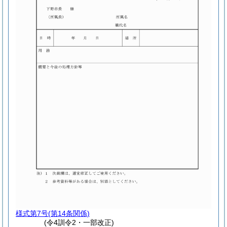
様式第7号
(第14条関係)
(令4訓令2・一部改正)