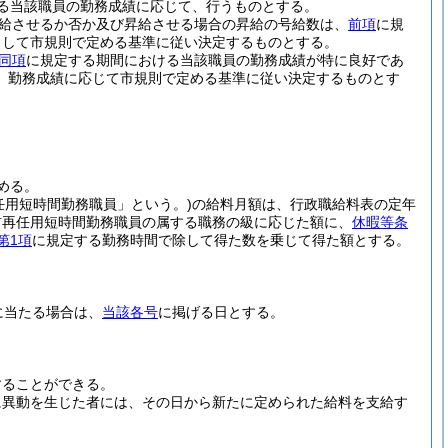
る当該職員の勤務成績に応じて、行うものとする。
給させるか否か及び昇給させる場合の昇給の号給数は、
前項
に規
として市規則で定める基準に従い決定するものとする。
同項
に規定する期間における当該職員の勤務成績が特に良好であ
、勤務成績に応じて市規則で定める基準に従い決定するものとす
める。
任用短時間勤務職員」という。)
の給料月額は、行政職給料表の定年
前再任用短時間勤務職員の属する職務の級に応じた額に、
休暇等条
第1項
に規定する勤務時間で除して得た数を乗じて得た額とする。
に当たる場合は、
当該各号
に掲げる日とする。
することができる。
に異動を生じた者には、その日から新たに定められた給料を支給す