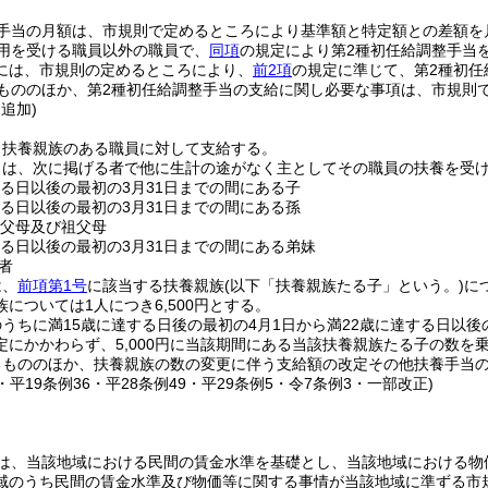
。
整手当の月額は、市規則で定めるところにより基準額と特定額との差額を
用を受ける職員以外の職員で、
同項
の規定により第2種初任給調整手当
には、市規則の定めるところにより、
前2項
の規定に準じて、第2種初任
もののほか、第2種初任給調整手当の支給に関し必要な事項は、市規則
・追加)
、扶養親族のある職員に対して支給する。
とは、次に掲げる者で他に生計の途がなく主としてその職員の扶養を受
する日以後の最初の3月31日までの間にある子
する日以後の最初の3月31日までの間にある孫
の父母及び祖父母
する日以後の最初の3月31日までの間にある弟妹
者
は、
前項第1号
に該当する扶養親族
(以下「扶養親族たる子」という。)
に
については1人につき6,500円とする。
うちに満15歳に達する日後の最初の4月1日から満22歳に達する日以後
定にかかわらず、5,000円に当該期間にある当該扶養親族たる子の数を
るもののほか、扶養親族の数の変更に伴う支給額の改定その他扶養手当
5・平19条例36・平28条例49・平29条例5・令7条例3・一部改正)
は、当該地域における民間の賃金水準を基礎とし、当該地域における物
域のうち民間の賃金水準及び物価等に関する事情が当該地域に準ずる市