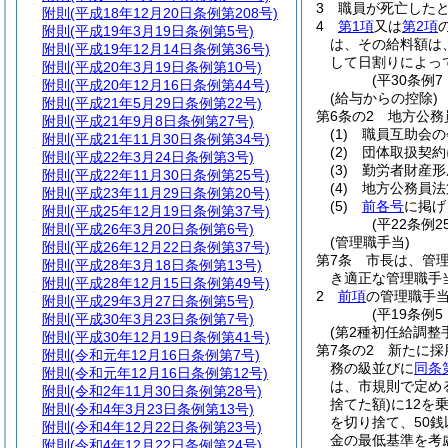
3
職員が死亡した
附則
(平成18年12月20日条例第208号)
4
第1項
又は
第2項
附則
(平成19年3月19日条例第5号)
は、その給料額は
附則
(平成19年12月14日条例第36号)
して日割りによっ
附則
(平成20年3月19日条例第10号)
(平30条例
附則
(平成20年12月16日条例第44号)
(給与からの控除)
附則
(平成21年5月29日条例第22号)
第6条の2
地方公務
附則
(平成21年9月8日条例第27号)
(1)
職員互助会の
附則
(平成21年11月30日条例第34号)
(2)
団体取扱契約
附則
(平成22年3月24日条例第3号)
(3)
勤労者財産形
附則
(平成22年11月30日条例第25号)
(4)
地方公務員法
附則
(平成23年11月29日条例第20号)
(5)
前各号
に掲げ
附則
(平成25年12月19日条例第37号)
(平22条例2
附則
(平成26年3月20日条例第6号)
(管理職手当)
附則
(平成26年12月22日条例第37号)
第7条
市長は、管
附則
(平成28年3月18日条例第13号)
き適正な管理職手
附則
(平成28年12月15日条例第49号)
2
前項
の管理職手当
附則
(平成29年3月27日条例第5号)
(平19条例
附則
(平成30年3月23日条例第7号)
(第2種初任給調整
附則
(平成30年12月19日条例第41号)
第7条の2
新たに採
附則
(令和元年12月16日条例第7号)
務の級並びに
同条
附則
(令和元年12月16日条例第12号)
は、市規則で定め
附則
(令和2年11月30日条例第28号)
捨てた額)
に12を
附則
(令和4年3月23日条例第13号)
を切り捨て、50
附則
(令和4年12月22日条例第23号)
金の最低基準を考
附則
(令和4年12月22日条例第24号)