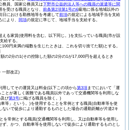
公務員、国家公務員又は
下野市公益的法人等への職員の派遣等に関
用を受ける職員となり、
前条第2項第1号の6
級地に係る地域以外の
前日における勤務地等を考慮して
前項
の規定による地域手当を支給
ろにより、
同項
の規定に準じて、地域手当を支給する。
を超える家賃
(使用料を含む。以下同じ。)
を支払っている職員
(市が設
支給する。
に100円未満の端数を生じたときは、これを切り捨てた額)
とする。
額
た額の2分の1
(その控除した額の2分の1が17,000円を超えるとき
・一部改正)
利用してその運賃又は料金
(以下この項から
第3項
までにおいて「運
ることが著しく困難である職員以外であって交通機関等を利用しな
の及び
第3号
に掲げる職員を除く。)
動車等」という。)
を使用することを常例とする職員
(自動車等を使
しないで徒歩により通勤するものとした場合の通勤距離が片道2キ
とを常例とする職員
(交通機関等を利用し、又は自動車等を使用し
せず、かつ、自動車等を使用しないで徒歩により通勤するものとし