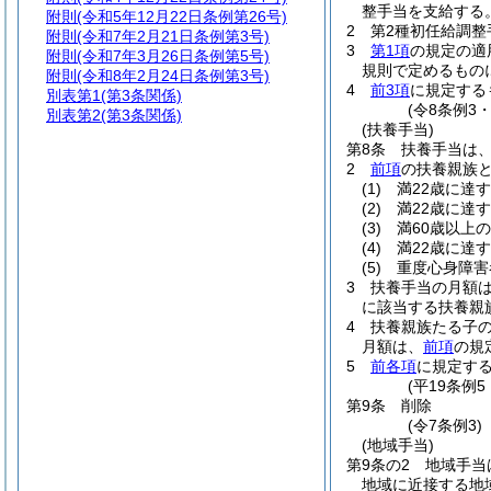
整手当を支給する
附則
(令和5年12月22日条例第26号)
2
第2種初任給調
附則
(令和7年2月21日条例第3号)
3
第1項
の規定の適
附則
(令和7年3月26日条例第5号)
規則で定めるもの
附則
(令和8年2月24日条例第3号)
4
前3項
に規定する
別表第1
(第3条関係)
(令8条例3
別表第2
(第3条関係)
(扶養手当)
第8条
扶養手当は
2
前項
の扶養親族
(1)
満22歳に達
(2)
満22歳に達
(3)
満60歳以上
(4)
満22歳に達
(5)
重度心身障害
3
扶養手当の月額
に該当する扶養親族
4
扶養親族たる子の
月額は、
前項
の規
5
前各項
に規定す
(平19条例
第9条
削除
(令7条例3)
(地域手当)
第9条の2
地域手当
地域に近接する地