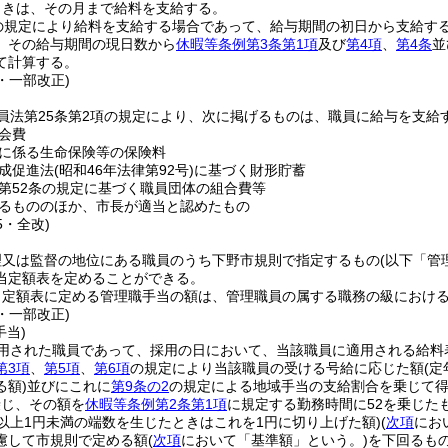
ときは、その月まで給料を支給する。
の規定により給料を支給する場合であって、給与期間の初日から支給す
、その給与期間の現日数から
休暇等条例第3条第1項
及び
第4項
、
第4条
並
て計算する。
7・一部改正)
員法第25条第2項の規定により、次に掲げるものは、職員に給与を支給
会費
に係る生命保険等の保険料
成促進法
(昭和46年法律第92号)
に基づく財形貯蓄
第52条の規定に基づく職員団体の組合費等
るもののほか、市長が適当と認めたもの
5・全改)
理又は監督の地位にある職員のうち下野市規則で指定するもの
(以下「管
当定額表を定めることができる。
定額表に定める管理職手当の額は、管理職員の属する職務の級における最
5・一部改正)
手当)
用された職員であって、採用の日において、当該職員に適用される給料
第3項
、
第5項
、
第6項
の規定により当該職員の受ける号給に応じた額
(
る額)
並びにこれに
第9条の2
の規定による地域手当の支給割合を乗じて
乗じ、その額を
休暇等条例第2条第1項
に規定する勤務時間に52を乗じた
銭以上1円未満の端数を生じたときはこれを1円に切り上げた額)
(
次項
にお
慮して市規則で定める額
(
次項
において「基準額」という。)
を下回るも