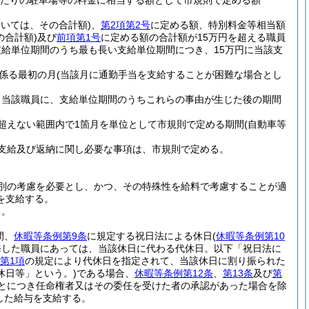
月当たりの駐車場等の料金に相当する額として市規則で定める額
おいては、その合計額)
、
第2項第2号
に定める額、特別料金等相当額
の合計額)
及び
前項第1号
に定める額の合計額が15万円を超える職員
給単位期間のうち最も長い支給単位期間につき、15万円に当該支
係る最初の月
(当該月に通勤手当を支給することが困難な場合とし
、当該職員に、支給単位期間のうちこれらの事由が生じた後の期間
超えない範囲内で1箇月を単位として市規則で定める期間
(自動車等
支給及び返納に関し必要な事項は、市規則で定める。
別の考慮を必要とし、かつ、その特殊性を給料で考慮することが適
を支給する。
る。
間、
休暇等条例第9条
に規定する祝日法による休日
(
休暇等条例第10
務した職員にあっては、当該休日に代わる代休日。以下「祝日法に
第1項
の規定により代休日を指定されて、当該休日に割り振られた
休日等」という。)
である場合、
休暇等条例第12条
、
第13条
及び
第
とにつき任命権者又はその委任を受けた者の承認があった場合を除
した給与を支給する。