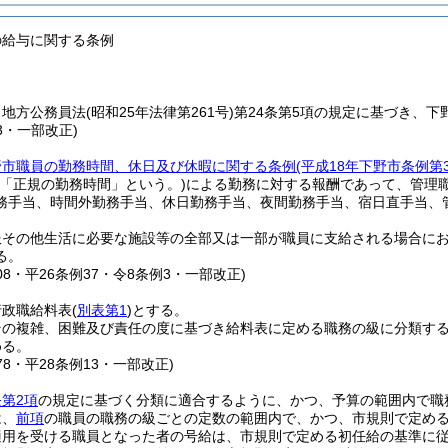
の給与に関する条例
、地方公務員法
(昭和25年法律第261号)
第24条第5項の規定に基づき、
13・一部改正)
野市職員の勤務時間、休日及び休暇に関する条例
(平成18年下野市条例第
に「正規の勤務時間」という。)
による勤務に対する報酬であって、管理
務手当、時間外勤務手当、休日勤務手当、夜間勤務手当、宿日直手当、
服その他生活に必要な施設等の全部又は一部が職員に支給される場合に
る。
208・平26条例37・令8条例3・一部改正)
行政職給料表
(
別表第1
)
とする。
その複雑、困難及び責任の度に基づき給料表に定める職務の級に分類す
める。
178・平28条例13・一部改正)
第2項
の規定に基づく分類に適合するように、かつ、予算の範囲内で職
は、
前項
の職員の職務の級ごとの定数の範囲内で、かつ、市規則で定め
適用を受ける職員となった者の号給は、市規則で定める初任給の基準に