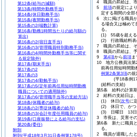
4
職員の昇給は、
第12条
(給与の減額)
5
前項
の規定によ
第13条
(時間外勤務手当)
定する期間の全部
第14条
(休日勤務手当)
6
次に掲げる職員が
第15条
(夜間勤務手当)
る場合又は極めて
第15条の2
(端数計算)
る。
第16条
(勤務1時間当たりの給与額の
(1)
55歳を超え
算出)
(2)
行政職給料表
第16条の2
(宿日直手当)
7
職員の昇給は、
第16条の3
(管理職員特別勤務手当)
8
職員の昇給は、
第16条の4
(時間外勤務手当等に関す
9
第4項
から
前項
ま
る規定除外)
10
地方公務員法第
第17条
(期末手当)
前再任用短時間勤
第17条の2
例第2条第3項
の規
第17条の3
(平18条例
第17条の4
(勤勉手当)
(給料の支給)
第17条の5
(定年前再任用短時間勤務
第5条
給料の計算
職員についての適用除外)
2
給料の支給日は、
第17条の6
(管理職手当等の支給方法)
(1)
休日
(
次号
に
第18条
(休職者の給与)
(2)
休日で、かつ
第18条の2
(専従休職者の給与)
(3)
日曜日 13日
第18条の3
(会計年度任用職員の給与)
3
市長は、災害そ
第19条
(口座振替による給与の支払)
第6条
新たに職員
第20条
(委任)
る。
附則
2
職員が退職した
附則
(平成18年3月31日条例第178号)