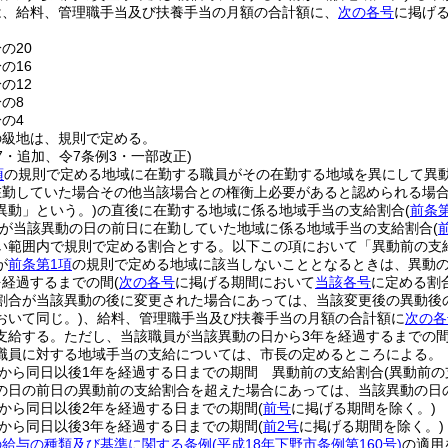
は、給料、管理職手当及び扶養手当の月額の合計額に、
次の各号
に掲げ
の20
の16
の12
分の8
分の4
の級地は、規則で定める。
37・追加、令7条例3・一部改正)
項
の規則で定める地域に在勤する職員がその在勤する地域を異にして異
在勤していた場合その他当該場合との権衡上必要があると認められる場合
異動」という。)
の直後に在勤する地域に係る地域手当の支給割合
(
前条
が当該異動の日の前日に在勤していた地域に係る地域手当の支給割合
(
い範囲内で規則で定める割合とする。以下この項において「異動前の支
が
前条第1項
の規則で定める地域に該当しないこととなるときは、異動
を経過するまでの間
(
次の各号
に掲げる期間において
当該各号
に定める割
割合が当該異動の後に変更された場合にあっては、当該変更後の異動後の
おいて同じ。)
、給料、管理職手当及び扶養手当の月額の合計額に
次の各
支給する。
ただし、当該職員が当該異動の日から3年を経過するまでの
職員に対する地域手当の支給については、市長の定めるところによる。
から同日以後1年を経過する日までの期間 異動前の支給割合
(異動前
の日の前日の異動前の支給割合を超えた場合にあっては、当該異動の日
から同日以後2年を経過する日までの期間
(
前号
に掲げる期間を除く。)
から同日以後3年を経過する日までの期間
(
前2号
に掲げる期間を除く。)
の給与の種類及び基準に関する条例
(平成18年下野市条例第160号)
の適用