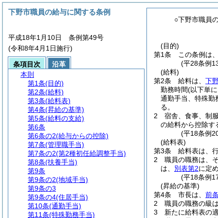
下野市職員の給与に関する条例
○下野市職員
平成18年1月10日 条例第49号
(目的)
(令和8年4月1日施行)
第1条
この条例は
(平28条例
条項目次
沿革
(給料)
本則
第2条
給料は、
下
第1条
(目的)
勤務時間
(以下単
第2条
(給料)
通勤手当、特殊勤
第3条
(給料表)
る。
第4条
(昇給の基準)
2
宿舎、食事、制
第5条
(給料の支給)
の給料から控除す
第6条
(平18条例
第6条の2
(給与からの控除)
(給料表)
第7条
(管理職手当)
第3条
給料表は、
第7条の2
(第2種初任給調整手当)
2
職員の職務は、
第8条
(扶養手当)
は、
別表第2
に定
第9条
(平18条例
第9条の2
(地域手当)
(昇給の基準)
第9条の3
第4条
市長は、
前条
第9条の4
(住居手当)
2
職員の職務の級
第10条
(通勤手当)
3
新たに給料表の
第11条
(特殊勤務手当)