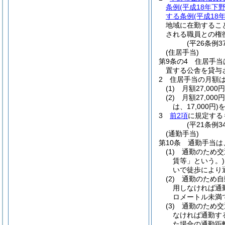
条例
(平成18年下
する条例
(平成18
地域に在勤するこ
される職員との権
(平26条例
(住居手当)
第9条の4
住居手当
置する公舎を貸与
2
住居手当の月額
(1)
月額27,00
(2)
月額27,00
は、17,000円)
を
3
前2項
に規定する
(平21条例
(通勤手当)
第10条
通勤手当は
(1)
通勤のため交
賃等」という。)
いで徒歩により
(2)
通勤のため自
用しなければ通
ロメートル未満
(3)
通勤のため交
なければ通勤す
た場合の通勤距