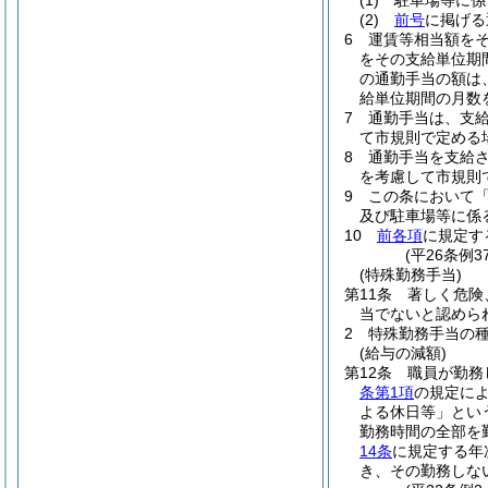
(1)
駐車場等に係
(2)
前号
に掲げ
6
運賃等相当額を
をその支給単位期
の通勤手当の額は
給単位期間の月数
7
通勤手当は、支
て市規則で定める
8
通勤手当を支給
を考慮して市規則
9
この条において
及び駐車場等に係
10
前各項
に規定す
(平26条例
(特殊勤務手当)
第11条
著しく危険
当でないと認めら
2
特殊勤務手当の
(給与の減額)
第12条
職員が勤務
条第1項
の規定に
よる休日等」とい
勤務時間の全部を
14条
に規定する年
き、その勤務しな