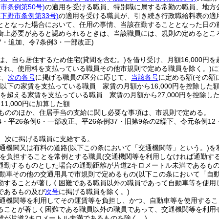
野市条例第50号)
の適用を受ける職員、特別職に属する常勤の職員、地方
年下野市条例第33号)
の適用を受ける職員が、引き続き行政職給料表の適
ととなった場合において、任用の事情、当該在勤することとなった日の
衡上必要があると認められるときは、当該職員には、規則の定めるとこ
37・追加、令7条例3・一部改正)
は、自ら居住するため住宅
(貸間を含む。)
を借り受け、月額16,000円
され、使用料を支払っている職員その他市規則で定める職員を除く。)
に
は、
次の各号
に掲げる職員の区分に応じて、
当該各号
に定める額
(その額
0円以下の家賃を支払っている職員 家賃の月額から16,000円を控除した
0円を超える家賃を支払っている職員 家賃の月額から27,000円を控除し
11,000円に加算した額
もののほか、住居手当の支給に関し必要な事項は、市規則で定める。
34・平26条例6・一部改正、平26条例37・旧第9条の2繰下、令元条例12
、次に掲げる職員に支給する。
通機関又は有料の道路
(以下この条において「交通機関等」という。)
を
を負担することを常例とする職員
(交通機関等を利用しなければ通勤す
通勤するものとした場合の通勤距離が片道2キロメートル未満であるも
動車その他の交通用具で市規則で定めるもの
(以下この条において「自
勤することが著しく困難である職員以外の職員であって自動車等を使用
であるもの及び
次号
に掲げる職員を除く。)
通機関等を利用してその運賃等を負担し、かつ、自動車等を使用するこ
ることが著しく困難である職員以外の職員であって、交通機関等を利用
離が片道2キロメートル未満であるものを除く。)