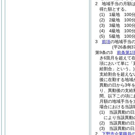
2
地域手当の月額
得た額とする。
(1)
1級地 100分
(2)
2級地 100分
(3)
3級地 100分
(4)
4級地 100
(5)
5級地 100
3
前項
の地域手当
(平26条例
第9条の3
前条第1
き6箇月を超えて
項において単に「
給割合」という。)
支給割合を超えな
後に在勤する地域
異動の日から3年
り、異動後の支給
間。以下この項に
月額の地域手当を
場合における当該
(1)
当該異動の日
により当該異動
(2)
当該異動の日
(3)
当該異動の日
2
下野市企業職員