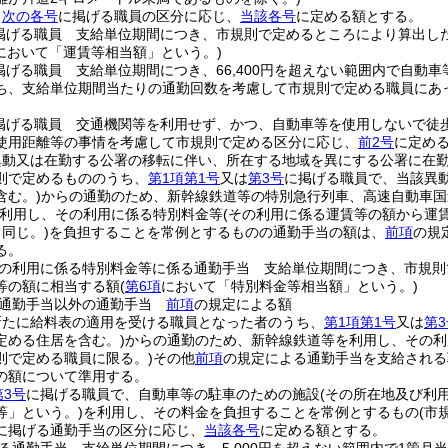
、
次の各号
に掲げる職員の区分に応じ、
当該各号
に定める額とする。
掲げる職員 支給単位期間につき、市規則で定めるところにより算出し
において「運賃等相当額」という。)
掲げる職員 支給単位期間につき、66,400円を超えない範囲内で自動
ち、支給単位期間当たりの通勤回数を考慮して市規則で定める職員にあ
掲げる職員 交通機関等を利用せず、かつ、自動車等を使用しないで徒
使用距離等の事情を考慮して市規則で定める区分に応じ、
前2号
に定め
異動又は在勤する公署の移転に伴い、所在する地域を異にする公署に在
則で定めるもののうち、
第1項第1号
又は
第3号
に掲げる職員で、当該異
含む。)
からの通勤のため、新幹線鉄道等の特別急行列車、高速自動車国
利用し、その利用に係る特別料金等
(その利用に係る運賃等の額から運
同じ。)
を負担することを常例とするものの通勤手当の額は、
前項
の規
る。
の利用に係る特別料金等に係る通勤手当 支給単位期間につき、市規則
等の額に相当する額
(
第6項
において「特別料金等相当額」という。)
る通勤手当以外の通勤手当
前項
の規定による額
新たに給料表の適用を受ける職員となった者のうち、
第1項第1号
又は
第3
定める住居を含む。)
からの通勤のため、新幹線鉄道等を利用し、その利
則で定める職員に限る。)
その他
前項
の規定による通勤手当を支給される
の額について準用する。
第3号
に掲げる職員で、自動車等の駐車のための施設
(その所在地及び利
等」という。)
を利用し、その料金を負担することを常例とするもの
(市
に掲げる通勤手当の区分に応じ、
当該各号
に定める額とする。