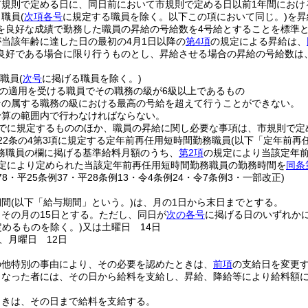
市規則で定める日に、同日前において市規則で定める日以前1年間におけ
り職員
(
次項各号
に規定する職員を除く。以下この項において同じ。)
を昇
を良好な成績で勤務した職員の昇給の号給数を4号給とすることを標準
当該年齢に達した日の最初の4月1日以降の
第4項
の規定による昇給は、
良好である場合に限り行うものとし、昇給させる場合の昇給の号給数は
る職員
(
次号
に掲げる職員を除く。)
の適用を受ける職員でその職務の級が6級以上であるもの
その属する職務の級における最高の号給を超えて行うことができない。
予算の範囲内で行わなければならない。
でに規定するもののほか、職員の昇給に関し必要な事項は、市規則で定
22条の4第3項に規定する定年前再任用短時間勤務職員
(以下「定年前再
務職員の欄に掲げる基準給料月額のうち、
第2項
の規定により当該定年
定により定められた当該定年前再任用短時間勤務職員の勤務時間を
同条
178・平25条例37・平28条例13・令4条例24・令7条例3・一部改正)
期間
(以下「給与期間」という。)
は、月の1日から末日までとする。
その月の15日とする。
ただし、同日が
次の各号
に掲げる日のいずれか
定めるものを除く。)
又は土曜日 14日
、月曜日 12日
の他特別の事由により、その必要を認めたときは、
前項
の支給日を変更
となった者には、その日から給料を支給し、昇給、降給等により給料額
ときは、その日まで給料を支給する。