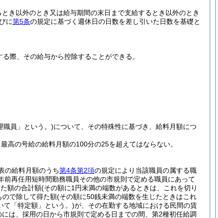
るとき以外のとき又は給与期間の末日まで支給するとき以外のとき
びに
第5条
の規定に基づく週休日の日数を差し引いた日数を基礎と
する際、その給与から控除することができる。
理職員」という。)
について、その特殊性に基づき、給料月額につ
高の号給の給料月額の100分の25を超えてはならない。
表の給料月額のうち
第4条第2項
の規定により当該職員の属する職
定年前再任用短時間勤務職員その他の市規則で定める職員にあって
得た額の合計額
(その額に1円未満の端数があるときは、これを切り
もので除して得た額
(その額に50銭未満の端数を生じたときはこれ
いて「特定額」という。)
が、その在勤する地域における民間の賃
のには、採用の日から市規則で定める日までの間、第2種初任給調