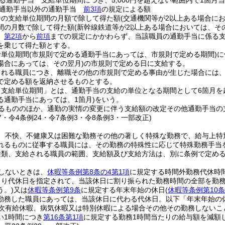
る通勤手当 支給単位期間につき、5,000円を超えない範囲内で1箇
る通勤手当以外の通勤手当
前3項
の規定による額
その支給単位期間の月額で除して得た額
(交通機関等が2以上ある場合に
間の月数で除して得た額
(新幹線鉄道等が2以上ある場合においては、そ
、
第2項
から
前項
までの規定にかかわらず、当該職員の通勤手当に係る支
を乗じて得た額とする。
給単位期間
(市規則で定める通勤手当にあっては、市規則で定める期間)
に
場合にあっては、その翌月)
の市規則で定める日に支給する。
される職員につき、離職その他の市規則で定める事由が生じた場合には
で定める額を返納させるものとする。
「支給単位期間」とは、通勤手当の支給の単位となる期間として6箇月を
る通勤手当にあっては、1箇月)
をいう。
るもののほか、通勤の実情の変更に伴う支給額の改定その他通勤手当の
37・令4条例24・令7条例3・令8条例3・一部改正)
、不快、不健康又は困難な勤務その他の著しく特殊な勤務で、給与上特
れるものに従事する職員には、その勤務の特殊性に応じて特殊勤務手当
種類、支給される職員の範囲、支給額及び支給方法は、別に条例で定め
しないときは、
休暇等条例第8条の4第1項
に規定する時間外勤務代休時
より代休日を指定されて、当該休日に割り振られた勤務時間の全部を勤
う。)
又は
休暇等条例第9条
に規定する年末年始の休日
(
休暇等条例第10条
勤務した職員にあっては、当該休日に代わる代休日。以下「年末年始の
次有給休暇、病気休暇又は特別休暇による場合その他その勤務しないこ
い1時間につき
第16条第1項
に規定する勤務1時間当たりの給与額を減額