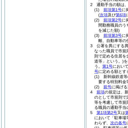
2
通勤手当の額は
(1)
前項第1号
に
(
次項
及び
第6項
(2)
前項第2号
に
間勤務職員のう
を減じた額)
(3)
前項第3号
に
離、自動車等の
3
公署を異にする
なった職員で市規
則で定める住居を
道等」という。)
を
う。
第1号
において
号
に定める額とす
(1)
新幹線鉄道等
要する特別料金
(2)
前号
に掲げ
4
前項
の規定は、
のとして市規則で
等を考慮して市規
る職員の通勤手当
5
第1項第2号
又は
において「駐車場
わらず、
次の各号