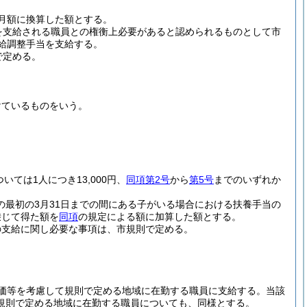
月額に換算した額とする。
を支給される職員との権衡上必要があると認められるものとして市
給調整手当を支給する。
で定める。
けているものをいう。
ついては1人につき13,000円、
同項第2号
から
第5号
までのいずれか
の最初の3月31日までの間にある子がいる場合における扶養手当の
乗じて得た額を
同項
の規定による額に加算した額とする。
の支給に関し必要な事項は、市規則で定める。
価等を考慮して規則で定める地域に在勤する職員に支給する。
当該
規則で定める地域に在勤する職員についても、同様とする。