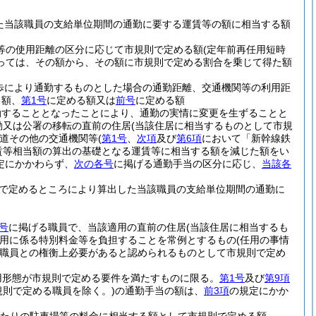
た当該職員の支給単位期間の通勤に要する運賃等の額に相当する額
車等の使用距離の区分に応じて市規則で定める額
(定年前再任用短時
っては、その額から、その額に市規則で定める割合を乗じて得た額
歩により通勤するものとした場合の通勤距離、交通機関等の利用距
る額、
第1号
に定める額又は
前号
に定める額
勤することとなったことにより、通勤の実情に変更を生ずることと
動又は公署の移転の直前の住居
(当該住居に相当するものとして市規
道その他の交通機関等
(
第1号
、
次項
及び
第6項
において「新幹線鉄
賃等相当額の算出の基礎となる運賃等に相当する額を減じた額をい
定にかかわらず、
次の各号
に掲げる通勤手当の区分に応じ、
当該各
で定めるところにより算出した当該職員の支給単位期間の通勤に
号
に掲げる職員で、当該適用の直前の住居
(当該住居に相当するも
用に係る特別料金等を負担することを常例とするもの
(任用の事情
職員との権衡上必要があると認められるものとして市規則で定め
用形態が市規則で定める要件を満たすものに限る。
第1号
及び
第9項
規則で定める職員を除く。)
の通勤手当の額は、
前3項
の規定にかか