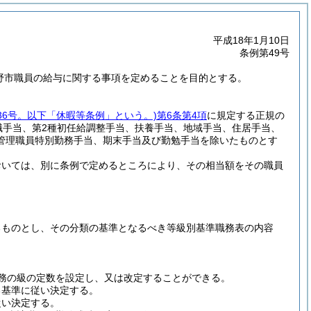
平成18年1月10日
条例第49号
下野市職員の給与に関する事項を定めることを目的とする。
36号。以下「休暇等条例」という。)
第6条第4項
に規定する正規の
職手当、第2種初任給調整手当、扶養手当、地域手当、住居手当、
管理職員特別勤務手当、期末手当及び勤勉手当を除いたものとす
おいては、別に条例で定めるところにより、その相当額をその職員
るものとし、その分類の基準となるべき等級別基準職務表の内容
務の級の定数を設定し、又は改定することができる。
る基準に従い決定する。
従い決定する。