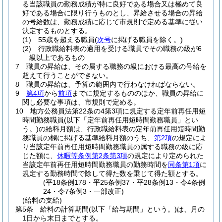
る当該職員の勤務成績が特に良好である場合又は極めて良
好である場合に限り行うものとし、昇給させる場合の昇給
の号給数は、勤務成績に応じて市規則で定める基準に従い
決定するものとする。
(1)
55歳を超える職員
(
次号
に掲げる職員を除く。)
(2)
行政職給料表の適用を受ける職員でその職務の級が6
級以上であるもの
7
職員の昇給は、その属する職務の級における最高の号給を
超えて行うことができない。
8
職員の昇給は、予算の範囲内で行わなければならない。
9
第4項
から
前項
までに規定するもののほか、職員の昇給に
関し必要な事項は、市規則で定める。
10
地方公務員法第22条の4第3項に規定する定年前再任用短
時間勤務職員
(以下「定年前再任用短時間勤務職員」とい
う。)
の給料月額は、行政職給料表の定年前再任用短時間勤
務職員の欄に掲げる基準給料月額のうち、
第2項
の規定によ
り当該定年前再任用短時間勤務職員の属する職務の級に応
じた額に、
休暇等条例第2条第3項
の規定により定められた
当該定年前再任用短時間勤務職員の勤務時間を
同条第1項
に
規定する勤務時間で除して得た数を乗じて得た額とする。
(平18条例178・平25条例37・平28条例13・令4条例
24・令7条例3・一部改正)
(給料の支給)
第5条
給料の計算期間
(以下「給与期間」という。)
は、月の
1日から末日までとする。