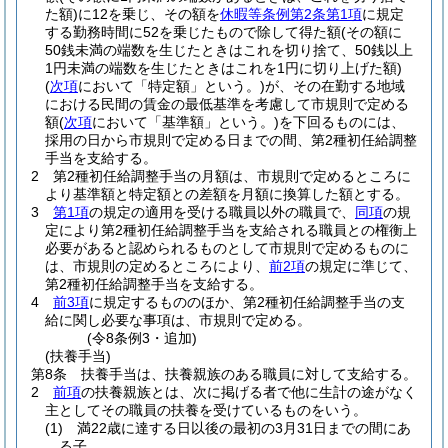
た額)
に12を乗じ、その額を
休暇等条例第2条第1項
に規定
する勤務時間に52を乗じたもので除して得た額
(その額に
50銭未満の端数を生じたときはこれを切り捨て、50銭以上
1円未満の端数を生じたときはこれを1円に切り上げた額)
(
次項
において「特定額」という。)
が、その在勤する地域
における民間の賃金の最低基準を考慮して市規則で定める
額
(
次項
において「基準額」という。)
を下回るものには、
採用の日から市規則で定める日までの間、第2種初任給調整
手当を支給する。
2
第2種初任給調整手当の月額は、市規則で定めるところに
より基準額と特定額との差額を月額に換算した額とする。
3
第1項
の規定の適用を受ける職員以外の職員で、
同項
の規
定により第2種初任給調整手当を支給される職員との権衡上
必要があると認められるものとして市規則で定めるものに
は、市規則の定めるところにより、
前2項
の規定に準じて、
第2種初任給調整手当を支給する。
4
前3項
に規定するもののほか、第2種初任給調整手当の支
給に関し必要な事項は、市規則で定める。
(令8条例3・追加)
(扶養手当)
第8条
扶養手当は、扶養親族のある職員に対して支給する。
2
前項
の扶養親族とは、次に掲げる者で他に生計の途がなく
主としてその職員の扶養を受けているものをいう。
(1)
満22歳に達する日以後の最初の3月31日までの間にあ
る子