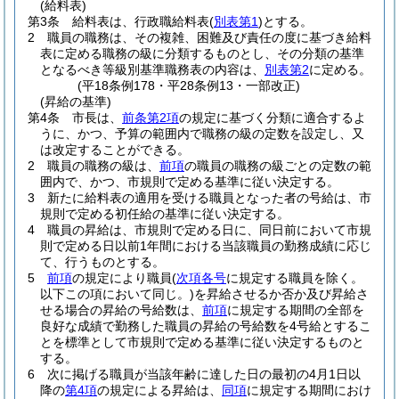
(給料表)
第3条
給料表は、行政職給料表
(
別表第1
)
とする。
2
職員の職務は、その複雑、困難及び責任の度に基づき給料
表に定める職務の級に分類するものとし、その分類の基準
となるべき等級別基準職務表の内容は、
別表第2
に定める。
(平18条例178・平28条例13・一部改正)
(昇給の基準)
第4条
市長は、
前条第2項
の規定に基づく分類に適合するよ
うに、かつ、予算の範囲内で職務の級の定数を設定し、又
は改定することができる。
2
職員の職務の級は、
前項
の職員の職務の級ごとの定数の範
囲内で、かつ、市規則で定める基準に従い決定する。
3
新たに給料表の適用を受ける職員となった者の号給は、市
規則で定める初任給の基準に従い決定する。
4
職員の昇給は、市規則で定める日に、同日前において市規
則で定める日以前1年間における当該職員の勤務成績に応じ
て、行うものとする。
5
前項
の規定により職員
(
次項各号
に規定する職員を除く。
以下この項において同じ。)
を昇給させるか否か及び昇給さ
せる場合の昇給の号給数は、
前項
に規定する期間の全部を
良好な成績で勤務した職員の昇給の号給数を4号給とするこ
とを標準として市規則で定める基準に従い決定するものと
する。
6
次に掲げる職員が当該年齢に達した日の最初の4月1日以
降の
第4項
の規定による昇給は、
同項
に規定する期間におけ