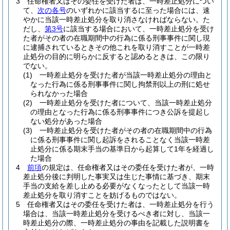
3
任命権者又はその委任を受けた者は、一時差止処分につい
て、
次の各号
のいずれかに該当するに至った場合には、速
やかに当該一時差止処分を取り消さなければならない。
た
だし、
第3号
に該当する場合において、一時差止処分を受け
た者がその者の在職期間中の行為に係る刑事事件に関し現
に逮捕されているときその他これを取り消すことが一時差
止処分の目的に明らかに反すると認めるときは、この限り
でない。
(1)
一時差止処分を受けた者が当該一時差止処分の理由と
なった行為に係る刑事事件に関し拘禁刑以上の刑に処せ
られなかった場合
(2)
一時差止処分を受けた者について、当該一時差止処分
の理由となった行為に係る刑事事件につき公訴を提起し
ない処分があった場合
(3)
一時差止処分を受けた者がその者の在職期間中の行為
に係る刑事事件に関し起訴をされることなく当該一時差
止処分に係る期末手当の基準日から起算して1年を経過し
た場合
4
前項
の規定は、任命権者又はその委任を受けた者が、一時
差止処分後に判明した事実又は生じた事情に基づき、期末
手当の支給を差し止める必要がなくなったとして当該一時
差止処分を取り消すことを妨げるものではない。
5
任命権者又はその委任を受けた者は、一時差止処分を行う
場合は、当該一時差止処分を受けるべき者に対し、当該一
時差止処分の際、一時差止処分の事由を記載した説明書を