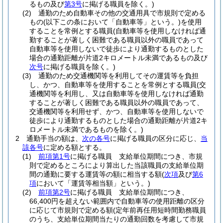
るもの及び
第3号
に掲げる職員を除く。)
(2)
通勤のため自動車その他の交通用具で市規則で定める
もの
(以下この条において「自動車等」という。)
を使用
することを常例とする職員
(自動車等を使用しなければ通
勤することが著しく困難である職員以外の職員であって
自動車等を使用しないで徒歩により通勤するものとした
場合の通勤距離が片道2キロメートル未満であるもの及び
次号
に掲げる職員を除く。)
(3)
通勤のため交通機関等を利用してその運賃等を負担
し、かつ、自動車等を使用することを常例とする職員
(交
通機関等を利用し、又は自動車等を使用しなければ通勤
することが著しく困難である職員以外の職員であって、
交通機関等を利用せず、かつ、自動車等を使用しないで
徒歩により通勤するものとした場合の通勤距離が片道2キ
ロメートル未満であるものを除く。)
2
通勤手当の額は、
次の各号
に掲げる職員の区分に応じ、
当
該各号
に定める額とする。
(1)
前項第1号
に掲げる職員 支給単位期間につき、市規
則で定めるところにより算出した当該職員の支給単位期
間の通勤に要する運賃等の額に相当する額
(
次項
及び
第6
項
において「運賃等相当額」という。)
(2)
前項第2号
に掲げる職員 支給単位期間につき、
66,400円を超えない範囲内で自動車等の使用距離の区分
に応じて市規則で定める額
(定年前再任用短時間勤務職員
のうち、支給単位期間当たりの通勤回数を考慮して市規