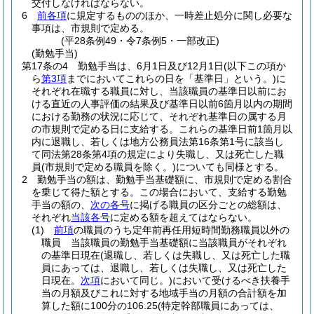
交付しなければならない。
6
前各項
に規定するもののほか、一時差止処分に関し必要な
事項は、市規則で定める。
(平28条例49・令7条例5・一部改正)
(勤勉手当)
第17条の4
勤勉手当は、6月1日及び12月1日
(以下この項か
ら
第3項
までにおいてこれらの日を「基準日」という。)
に
それぞれ在職する職員に対し、当該職員の基準日以前にお
ける直近の人事評価の結果及び基準日以前6箇月以内の期間
における勤務の状況に応じて、それぞれ基準日の属する月
の市規則で定める日に支給する。
これらの基準日前1箇月以
内に退職し、若しくは地方公務員法第16条第1号に該当し
て同法第28条第4項の規定により失職し、又は死亡した職
員
(市規則で定める職員を除く。)
についても同様とする。
2
勤勉手当の額は、勤勉手当基礎額に、市規則で定める割合
を乗じて得た額とする。
この場合において、支給する勤勉
手当の額の、
次の各号
に掲げる職員の区分ごとの総額は、
それぞれ
当該各号
に定める額を超えてはならない。
(1)
前項
の職員のうち定年前再任用短時間勤務職員以外の
職員 当該職員の勤勉手当基礎額に当該職員がそれぞれ
の基準日現在
(退職し、若しくは失職し、又は死亡した職
員にあっては、退職し、若しくは失職し、又は死亡した
日現在。
次項
において同じ。)
において受けるべき扶養手
当の月額及びこれに対する地域手当の月額の合計額を加
算した額に100分の106.25
(特定幹部職員にあっては、