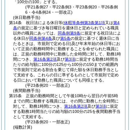
「100分の100」とする。
(平21条例27・平22条例3・平23条例20・平26条例
6・令4条例24・一部改正)
(休日勤務手当)
第14条
祝日法による休日等
(
休暇等条例第3条第1項
又は
第4
条
の規定に基づき毎日曜日を週休日と定められている職員
以外の職員にあっては、
同条例第9条
に規定する祝日法によ
る休日が
同条例第4条
及び
第5条
の規定に基づく週休日に当
たるときは、市規則で定める日)
及び年末年始の休日等にお
いて正規の勤務時間中に勤務することを命ぜられた職員に
は、正規の勤務時間中に勤務した全時間に対して、勤務1時
間につき、
第16条第2項
及び
第3項
に規定する勤務1時間当
たりの給与額に100分の125から100分の150までの範囲内
で市規則で定める割合を乗じて得た額を休日勤務手当とし
て支給する。
これらの日に準ずるものとして市規則で定め
る日において勤務した職員についても同様とする。
(平23条例20・一部改正)
(夜間勤務手当)
第15条
正規の勤務時間として午後10時から翌日の午前5時
までの間に勤務する職員には、その間に勤務した全時間に
対して、勤務1時間につき、
第16条第2項
及び
第3項
に規定
する勤務1時間当たりの給与額の100分の25を夜間勤務手当
として支給する。
(平23条例20・一部改正)
(端数計算)