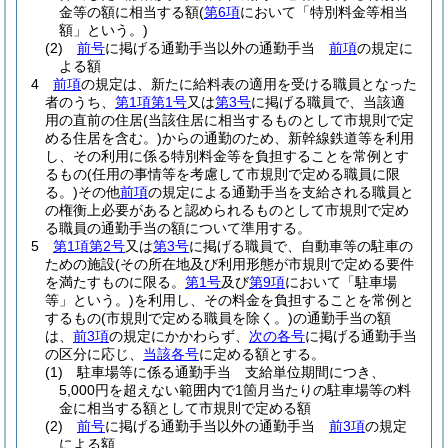
金等の額に相当する額
(
第6項
において「特別料金等相当
額」という。)
(2)
前号
に掲げる通勤手当以外の通勤手当
前項
の規定に
よる額
4
前項
の規定は、新たに給料表の適用を受ける職員となった
者のうち、
第1項第1号
又は
第3号
に掲げる職員で、当該適
用の直前の住居
(当該住居に相当するものとして市規則で定
める住居を含む。)
からの通勤のため、新幹線鉄道等を利用
し、その利用に係る特別料金等を負担することを常例とす
るもの
(任用の事情等を考慮して市規則で定める職員に限
る。)
その他
前項
の規定による通勤手当を支給される職員と
の権衡上必要があると認められるものとして市規則で定め
る職員の通勤手当の額について準用する。
5
第1項第2号
又は
第3号
に掲げる職員で、自動車等の駐車の
ための施設
(その所在地及び利用形態が市規則で定める要件
を満たすものに限る。
第1号
及び
第9項
において「駐車場
等」という。)
を利用し、その料金を負担することを常例と
するもの
(市規則で定める職員を除く。)
の通勤手当の額
は、
前3項
の規定にかかわらず、
次の各号
に掲げる通勤手当
の区分に応じ、
当該各号
に定める額とする。
(1)
駐車場等に係る通勤手当 支給単位期間につき、
5,000円を超えない範囲内で1箇月当たりの駐車場等の料
金に相当する額として市規則で定める額
(2)
前号
に掲げる通勤手当以外の通勤手当
前3項
の規定
による額