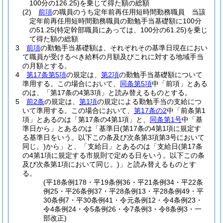
100分の126.25)
を乗じて得た額の総額
(2)
前項
の職員のうち定年前再任用短時間勤務職員 当該
定年前再任用短時間勤務職員の勤勉手当基礎額に100分
の51.25
(特定幹部職員にあっては、100分の61.25)
を乗じ
て得た額の総額
3
前項
の勤勉手当基礎額は、それぞれその基準日現在におい
て職員が受けるべき給料の月額及びこれに対する地域手当
の月額とする。
4
第17条第5項
の規定は、
第2項
の勤勉手当基礎額について
準用する。
この場合において、
同条第5項
中「前項」とある
のは、「第17条の4第3項」と読み替えるものとする。
5
前2条
の規定は、
第1項
の規定による勤勉手当の支給につ
いて準用する。
この場合において、
第17条の2
中「前条第1
項」とあるのは「第17条の4第1項」と、
同条第1号
中「基
準日から」とあるのは「基準日
(第17条の4第1項に規定す
る基準日をいう。以下この条及び次条第3項第3号において
同じ。)
から」と、「支給日」とあるのは「支給日
(第17条
の4第1項に規定する市規則で定める日をいう。以下この条
及び次条第1項において同じ。)
」と読み替えるものとす
る。
(平18条例178・平19条例36・平21条例34・平22条
例25・平26条例37・平28条例13・平28条例49・平
30条例7・平30条例41・令元条例12・令4条例23・
令4条例24・令5条例26・令7条例3・令8条例3・一
部改正)