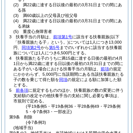
(2)
満22歳に達する日以後の最初の3月31日までの間にあ
る孫
(3)
満60歳以上の父母及び祖父母
(4)
満22歳に達する日以後の最初の3月31日までの間にあ
る弟妹
(5)
重度心身障害者
3
扶養手当の月額は、
前項第1号
に該当する扶養親族
(以下
「扶養親族たる子」という。)
については1人につき13,000
円、
同項第2号
から
第5号
までのいずれかに該当する扶養親
族については1人につき6,500円とする。
4
扶養親族たる子のうちに満15歳に達する日後の最初の4月
1日から満22歳に達する日以後の最初の3月31日までの間に
ある子がいる場合における扶養手当の月額は、
前項
の規定
にかかわらず、5,000円に当該期間にある当該扶養親族たる
子の数を乗じて得た額を
同項
の規定による額に加算した額
とする。
5
前各項
に規定するもののほか、扶養親族の数の変更に伴う
支給額の改定その他扶養手当の支給に関し必要な事項は、
市規則で定める。
(平19条例5・平19条例36・平28条例49・平29条例
5・令7条例3・一部改正)
第9条
削除
(令7条例3)
(地域手当)