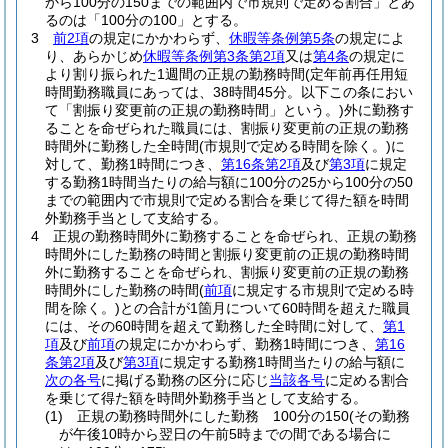
から100分の150までの範囲内で市規則で定める割合」とあ
るのは「100分の100」とする。
3
前2項
の規定にかかわらず、
休暇等条例第5条
の規定によ
り、あらかじめ
休暇等条例第3条第2項
又は
第4条
の規定に
より割り振られた1週間の正規の勤務時間
(定年前再任用短
時間勤務職員にあっては、38時間45分。以下この条におい
て「割振り変更前の正規の勤務時間」という。)
外に勤務す
ることを命ぜられた職員には、割振り変更前の正規の勤務
時間外に勤務した全時間
(市規則で定める時間を除く。)
に
対して、勤務1時間につき、
第16条第2項
及び
第3項
に規定
する勤務1時間当たりの給与額に100分の25から100分の50
までの範囲内で市規則で定める割合を乗じて得た額を時間
外勤務手当として支給する。
4
正規の勤務時間外に勤務することを命ぜられ、正規の勤務
時間外にした勤務の時間と割振り変更前の正規の勤務時間
外に勤務することを命ぜられ、割振り変更前の正規の勤務
時間外にした勤務の時間
(
前項
に規定する市規則で定める時
間を除く。)
との合計が1箇月について60時間を超えた職員
には、その60時間を超えて勤務した全時間に対して、
第1
項
及び
前項
の規定にかかわらず、勤務1時間につき、
第16
条第2項
及び
第3項
に規定する勤務1時間当たりの給与額に
次の各号
に掲げる勤務の区分に応じ
当該各号
に定める割合
を乗じて得た額を時間外勤務手当として支給する。
(1)
正規の勤務時間外にした勤務 100分の150
(その勤務
が午後10時から翌日の午前5時までの間である場合に