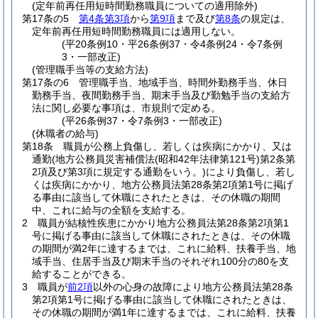
(定年前再任用短時間勤務職員についての適用除外)
第17条の5
第4条第3項
から
第9項
まで及び
第8条
の規定は、
定年前再任用短時間勤務職員には適用しない。
(平20条例10・平26条例37・令4条例24・令7条例
3・一部改正)
(管理職手当等の支給方法)
第17条の6
管理職手当、地域手当、時間外勤務手当、休日
勤務手当、夜間勤務手当、期末手当及び勤勉手当の支給方
法に関し必要な事項は、市規則で定める。
(平26条例37・令7条例3・一部改正)
(休職者の給与)
第18条
職員が公務上負傷し、若しくは疾病にかかり、又は
通勤
(地方公務員災害補償法
(昭和42年法律第121号)
第2条第
2項及び第3項に規定する通勤をいう。)
により負傷し、若し
くは疾病にかかり、地方公務員法第28条第2項第1号に掲げ
る事由に該当して休職にされたときは、その休職の期間
中、これに給与の全額を支給する。
2
職員が結核性疾患にかかり地方公務員法第28条第2項第1
号に掲げる事由に該当して休職にされたときは、その休職
の期間が満2年に達するまでは、これに給料、扶養手当、地
域手当、住居手当及び期末手当のそれぞれ100分の80を支
給することができる。
3
職員が
前2項
以外の心身の故障により地方公務員法第28条
第2項第1号に掲げる事由に該当して休職にされたときは、
その休職の期間が満1年に達するまでは、これに給料、扶養