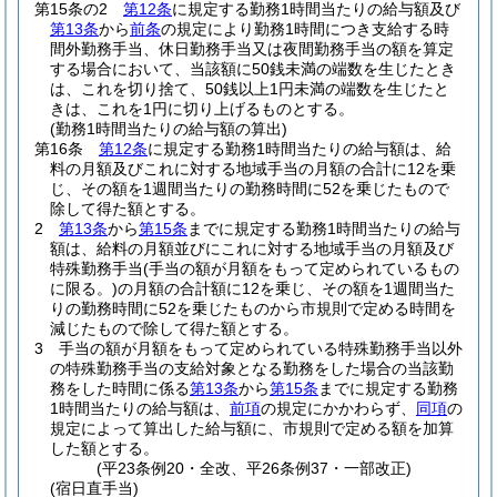
第15条の2
第12条
に規定する勤務1時間当たりの給与額及び
第13条
から
前条
の規定により勤務1時間につき支給する時
間外勤務手当、休日勤務手当又は夜間勤務手当の額を算定
する場合において、当該額に50銭未満の端数を生じたとき
は、これを切り捨て、50銭以上1円未満の端数を生じたと
きは、これを1円に切り上げるものとする。
(勤務1時間当たりの給与額の算出)
第16条
第12条
に規定する勤務1時間当たりの給与額は、給
料の月額及びこれに対する地域手当の月額の合計に12を乗
じ、その額を1週間当たりの勤務時間に52を乗じたもので
除して得た額とする。
2
第13条
から
第15条
までに規定する勤務1時間当たりの給与
額は、給料の月額並びにこれに対する地域手当の月額及び
特殊勤務手当
(手当の額が月額をもって定められているもの
に限る。)
の月額の合計額に12を乗じ、その額を1週間当た
りの勤務時間に52を乗じたものから市規則で定める時間を
減じたもので除して得た額とする。
3
手当の額が月額をもって定められている特殊勤務手当以外
の特殊勤務手当の支給対象となる勤務をした場合の当該勤
務をした時間に係る
第13条
から
第15条
までに規定する勤務
1時間当たりの給与額は、
前項
の規定にかかわらず、
同項
の
規定によって算出した給与額に、市規則で定める額を加算
した額とする。
(平23条例20・全改、平26条例37・一部改正)
(宿日直手当)