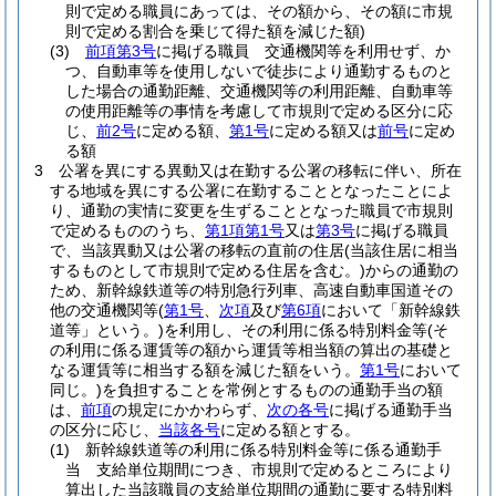
則で定める職員にあっては、その額から、その額に市規
則で定める割合を乗じて得た額を減じた額)
(3)
前項第3号
に掲げる職員 交通機関等を利用せず、か
つ、自動車等を使用しないで徒歩により通勤するものと
した場合の通勤距離、交通機関等の利用距離、自動車等
の使用距離等の事情を考慮して市規則で定める区分に応
じ、
前2号
に定める額、
第1号
に定める額又は
前号
に定め
る額
3
公署を異にする異動又は在勤する公署の移転に伴い、所在
する地域を異にする公署に在勤することとなったことによ
り、通勤の実情に変更を生ずることとなった職員で市規則
で定めるもののうち、
第1項第1号
又は
第3号
に掲げる職員
で、当該異動又は公署の移転の直前の住居
(当該住居に相当
するものとして市規則で定める住居を含む。)
からの通勤の
ため、新幹線鉄道等の特別急行列車、高速自動車国道その
他の交通機関等
(
第1号
、
次項
及び
第6項
において「新幹線鉄
道等」という。)
を利用し、その利用に係る特別料金等
(そ
の利用に係る運賃等の額から運賃等相当額の算出の基礎と
なる運賃等に相当する額を減じた額をいう。
第1号
において
同じ。)
を負担することを常例とするものの通勤手当の額
は、
前項
の規定にかかわらず、
次の各号
に掲げる通勤手当
の区分に応じ、
当該各号
に定める額とする。
(1)
新幹線鉄道等の利用に係る特別料金等に係る通勤手
当 支給単位期間につき、市規則で定めるところにより
算出した当該職員の支給単位期間の通勤に要する特別料