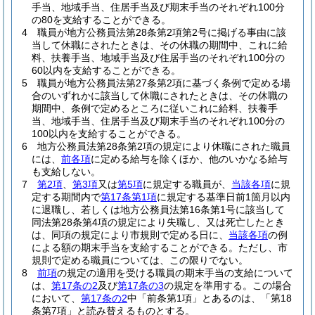
手当、地域手当、住居手当及び期末手当のそれぞれ100分
の80を支給することができる。
4
職員が地方公務員法第28条第2項第2号に掲げる事由に該
当して休職にされたときは、その休職の期間中、これに給
料、扶養手当、地域手当及び住居手当のそれぞれ100分の
60以内を支給することができる。
5
職員が地方公務員法第27条第2項に基づく条例で定める場
合のいずれかに該当して休職にされたときは、その休職の
期間中、条例で定めるところに従いこれに給料、扶養手
当、地域手当、住居手当及び期末手当のそれぞれ100分の
100以内を支給することができる。
6
地方公務員法第28条第2項の規定により休職にされた職員
には、
前各項
に定める給与を除くほか、他のいかなる給与
も支給しない。
7
第2項
、
第3項
又は
第5項
に規定する職員が、
当該各項
に規
定する期間内で
第17条第1項
に規定する基準日前1箇月以内
に退職し、若しくは地方公務員法第16条第1号に該当して
同法第28条第4項の規定により失職し、又は死亡したとき
は、同項の規定により市規則で定める日に、
当該各項
の例
による額の期末手当を支給することができる。
ただし、市
規則で定める職員については、この限りでない。
8
前項
の規定の適用を受ける職員の期末手当の支給について
は、
第17条の2
及び
第17条の3
の規定を準用する。
この場合
において、
第17条の2
中「前条第1項」とあるのは、「第18
条第7項」と読み替えるものとする。