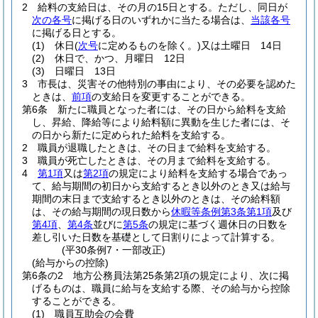
2
給料の支給日は、その月の15日とする。
ただし、同日が
次の各号
に掲げる日のいずれかに当たる場合は、
当該各号
に掲げる日とする。
(1)
休日
(
次号
に定めるものを除く。)
又は土曜日 14日
(2)
休日で、かつ、月曜日 12日
(3)
日曜日 13日
3
市長は、災害その他特別の事由により、その必要を認めた
ときは、
前項
の支給日を変更することができる。
第6条
新たに職員となった者には、その日から給料を支給
し、昇給、降給等により給料額に異動を生じた者には、そ
の日から新たに定められた給料を支給する。
2
職員が退職したときは、その日まで給料を支給する。
3
職員が死亡したときは、その月まで給料を支給する。
4
第1項
又は
第2項
の規定により給料を支給する場合であっ
て、給与期間の初日から支給するとき以外のとき又は給与
期間の末日まで支給するとき以外のときは、その給料額
は、その給与期間の現日数から
休暇等条例第3条第1項
及び
第4項
、
第4条
並びに
第5条
の規定に基づく週休日の日数を
差し引いた日数を基礎として日割りによって計算する。
(平30条例7・一部改正)
(給与からの控除)
第6条の2
地方公務員法第25条第2項の規定により、次に掲
げるものは、職員に給与を支給する際、その給与から控除
することができる。
(1)
職員互助会の会費