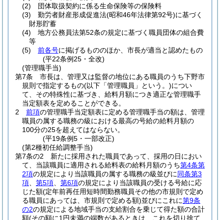
(2)
団体取扱契約に係る生命保険等の保険料
(3)
勤労者財産形成促進法
(昭和46年法律第92号)
に基づく
財形貯蓄
(4)
地方公務員法第52条の規定に基づく職員団体の組合費
等
(5)
前各号
に掲げるもののほか、市長が適当と認めたもの
(平22条例25・全改)
(管理職手当)
第7条
市長は、管理又は監督の地位にある職員のうち下野市
規則で指定するもの
(以下「管理職員」という。)
につい
て、その特殊性に基づき、給料月額につき適正な管理職手
当定額表を定めることができる。
2
前項
の管理職手当定額表に定める管理職手当の額は、管理
職員の属する職務の級における最高の号給の給料月額の
100分の25を超えてはならない。
(平19条例5・一部改正)
(第2種初任給調整手当)
第7条の2
新たに採用された職員であって、採用の日におい
て、当該職員に適用される給料表の給料月額のうち
第4条第
2項
の規定により当該職員の属する職務の級並びに
同条第3
項
、
第5項
、
第6項
の規定により当該職員の受ける号給に応
じた額
(定年前再任用短時間勤務職員その他の市規則で定め
る職員にあっては、市規則で定める額)
並びにこれに
第9条
の2
の規定による地域手当の支給割合を乗じて得た額の合計
額
(その額に1円未満の端数があるときは、これを切り捨て