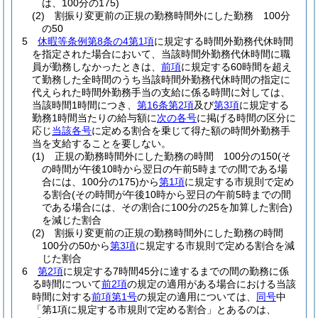
は、100分の175)
(2)
割振り変更前の正規の勤務時間外にした勤務 100分
の50
5
休暇等条例第8条の4第1項
に規定する時間外勤務代休時間
を指定された場合において、当該時間外勤務代休時間に職
員が勤務しなかったときは、
前項
に規定する60時間を超え
て勤務した全時間のうち当該時間外勤務代休時間の指定に
代えられた時間外勤務手当の支給に係る時間に対しては、
当該時間1時間につき、
第16条第2項
及び
第3項
に規定する
勤務1時間当たりの給与額に
次の各号
に掲げる時間の区分に
応じ
当該各号
に定める割合を乗じて得た額の時間外勤務手
当を支給することを要しない。
(1)
正規の勤務時間外にした勤務の時間 100分の150
(そ
の時間が午後10時から翌日の午前5時までの間である場
合には、100分の175)
から
第1項
に規定する市規則で定め
る割合
(その時間が午後10時から翌日の午前5時までの間
である場合には、その割合に100分の25を加算した割合)
を減じた割合
(2)
割振り変更前の正規の勤務時間外にした勤務の時間
100分の50から
第3項
に規定する市規則で定める割合を減
じた割合
6
第2項
に規定する7時間45分に達するまでの間の勤務に係
る時間について
前2項
の規定の適用がある場合における当該
時間に対する
前項第1号
の規定の適用については、
同号
中
「第1項に規定する市規則で定める割合」とあるのは、