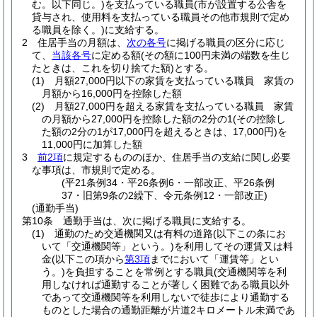
む。以下同じ。)
を支払っている職員
(市が設置する公舎を
貸与され、使用料を支払っている職員その他市規則で定め
る職員を除く。)
に支給する。
2
住居手当の月額は、
次の各号
に掲げる職員の区分に応じ
て、
当該各号
に定める額
(その額に100円未満の端数を生じ
たときは、これを切り捨てた額)
とする。
(1)
月額27,000円以下の家賃を支払っている職員 家賃の
月額から16,000円を控除した額
(2)
月額27,000円を超える家賃を支払っている職員 家賃
の月額から27,000円を控除した額の2分の1
(その控除し
た額の2分の1が17,000円を超えるときは、17,000円)
を
11,000円に加算した額
3
前2項
に規定するもののほか、住居手当の支給に関し必要
な事項は、市規則で定める。
(平21条例34・平26条例6・一部改正、平26条例
37・旧第9条の2繰下、令元条例12・一部改正)
(通勤手当)
第10条
通勤手当は、次に掲げる職員に支給する。
(1)
通勤のため交通機関又は有料の道路
(以下この条にお
いて「交通機関等」という。)
を利用してその運賃又は料
金
(以下この項から
第3項
までにおいて「運賃等」とい
う。)
を負担することを常例とする職員
(交通機関等を利
用しなければ通勤することが著しく困難である職員以外
であって交通機関等を利用しないで徒歩により通勤する
ものとした場合の通勤距離が片道2キロメートル未満であ