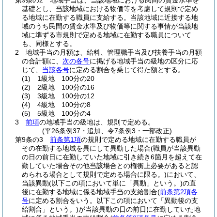
第9条の2
地域手当は、当該地域における民間の賃金水準を
基礎とし、当該地域における物価等を考慮して規則で定め
る地域に在勤する職員に支給する。
当該地域に近接する地
域のうち民間の賃金水準及び物価等に関する事情が当該地
域に準ずる市規則で定める地域に在勤する職員について
も、同様とする。
2
地域手当の月額は、給料、管理職手当及び扶養手当の月額
の合計額に、
次の各号
に掲げる地域手当の級地の区分に応
じて、
当該各号
に定める割合を乗じて得た額とする。
(1)
1級地 100分の20
(2)
2級地 100分の16
(3)
3級地 100分の12
(4)
4級地 100分の8
(5)
5級地 100分の4
3
前項
の地域手当の級地は、規則で定める。
(平26条例37・追加、令7条例3・一部改正)
第9条の3
前条第1項
の規則で定める地域に在勤する職員が
その在勤する地域を異にして異動した場合
(職員が当該異動
の日の前日に在勤していた地域に引き続き6箇月を超えて在
勤していた場合その他当該場合との権衡上必要があると認
められる場合として規則で定める場合に限る。)
において、
当該異動
(以下この項において単に「異動」という。)
の直
後に在勤する地域に係る地域手当の支給割合
(
前条第2項各
号
に定める割合をいう。以下この項において「異動後の支
給割合」という。)
が当該異動の日の前日に在勤していた地