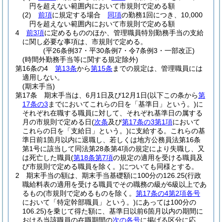
円を超えない範囲内において市規則で定める額
(2)
前項
に規定する場合
同項
の勤務1回につき、10,000
円を超えない範囲内において市規則で定める額
4
前3項
に定めるもののほか、管理職員特別勤務手当の支給
に関し必要な事項は、市規則で定める。
(平26条例37・平30条例7・令7条例3・一部改正)
(時間外勤務手当等に関する規定除外)
第16条の4
第13条
から
第15条
までの規定は、管理職員には
適用しない。
(期末手当)
第17条
期末手当は、6月1日及び12月1日
(以下この条から
第
17条の3
までにおいてこれらの日を「基準日」という。)
に
それぞれ在職する職員に対して、それぞれ基準日の属する
月の市規則で定める日
(
次条
及び
第17条の3第1項
において
これらの日を「支給日」という。)
に支給する。
これらの基
準日前1箇月以内に退職し、若しくは地方公務員法第16条
第1号に該当して同法第28条第4項の規定により失職し、又
は死亡した職員
(
第18条第7項
の規定の適用を受ける職員及
び市規則で定める職員を除く。)
についても同様とする。
2
期末手当の額は、期末手当基礎額に100分の126.25
(行政
職給料表の適用を受ける職員でその職務の級が6級以上であ
るもの
(市規則で定めるものを除く。
第17条の4第2項各号
において「特定幹部職員」という。)
にあっては100分の
106.25)
を乗じて得た額に、基準日以前6箇月以内の期間に
おける当該職員の在職期間の
次の各号
に掲げる区分に応