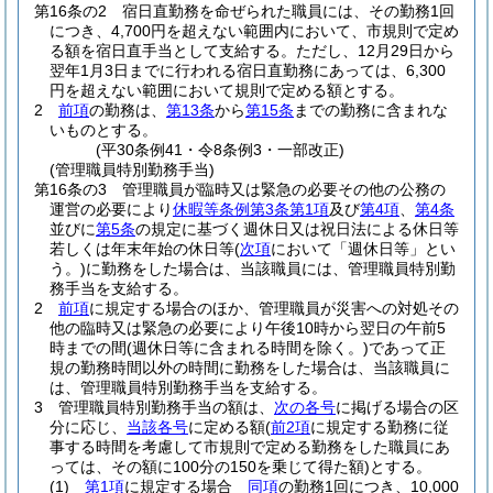
第16条の2
宿日直勤務を命ぜられた職員には、その勤務1回
につき、4,700円を超えない範囲内において、市規則で定め
る額を宿日直手当として支給する。
ただし、12月29日から
翌年1月3日までに行われる宿日直勤務にあっては、6,300
円を超えない範囲において規則で定める額とする。
2
前項
の勤務は、
第13条
から
第15条
までの勤務に含まれな
いものとする。
(平30条例41・令8条例3・一部改正)
(管理職員特別勤務手当)
第16条の3
管理職員が臨時又は緊急の必要その他の公務の
運営の必要により
休暇等条例第3条第1項
及び
第4項
、
第4条
並びに
第5条
の規定に基づく週休日又は祝日法による休日等
若しくは年末年始の休日等
(
次項
において「週休日等」とい
う。)
に勤務をした場合は、当該職員には、管理職員特別勤
務手当を支給する。
2
前項
に規定する場合のほか、管理職員が災害への対処その
他の臨時又は緊急の必要により午後10時から翌日の午前5
時までの間
(週休日等に含まれる時間を除く。)
であって正
規の勤務時間以外の時間に勤務をした場合は、当該職員に
は、管理職員特別勤務手当を支給する。
3
管理職員特別勤務手当の額は、
次の各号
に掲げる場合の区
分に応じ、
当該各号
に定める額
(
前2項
に規定する勤務に従
事する時間を考慮して市規則で定める勤務をした職員にあ
っては、その額に100分の150を乗じて得た額)
とする。
(1)
第1項
に規定する場合
同項
の勤務1回につき、10,000