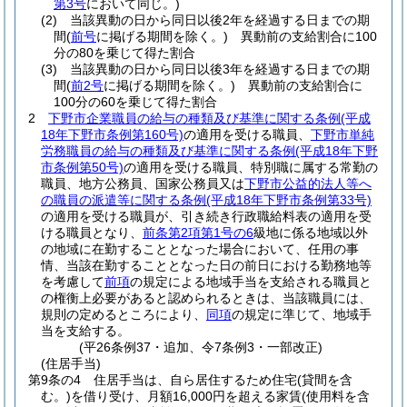
第3号
において同じ。)
(2)
当該異動の日から同日以後2年を経過する日までの期
間
(
前号
に掲げる期間を除く。)
異動前の支給割合に100
分の80を乗じて得た割合
(3)
当該異動の日から同日以後3年を経過する日までの期
間
(
前2号
に掲げる期間を除く。)
異動前の支給割合に
100分の60を乗じて得た割合
2
下野市企業職員の給与の種類及び基準に関する条例
(平成
18年下野市条例第160号)
の適用を受ける職員、
下野市単純
労務職員の給与の種類及び基準に関する条例
(平成18年下野
市条例第50号)
の適用を受ける職員、特別職に属する常勤の
職員、地方公務員、国家公務員又は
下野市公益的法人等へ
の職員の派遣等に関する条例
(平成18年下野市条例第33号)
の適用を受ける職員が、引き続き行政職給料表の適用を受
ける職員となり、
前条第2項第1号の6
級地に係る地域以外
の地域に在勤することとなった場合において、任用の事
情、当該在勤することとなった日の前日における勤務地等
を考慮して
前項
の規定による地域手当を支給される職員と
の権衡上必要があると認められるときは、当該職員には、
規則の定めるところにより、
同項
の規定に準じて、地域手
当を支給する。
(平26条例37・追加、令7条例3・一部改正)
(住居手当)
第9条の4
住居手当は、自ら居住するため住宅
(貸間を含
む。)
を借り受け、月額16,000円を超える家賃
(使用料を含