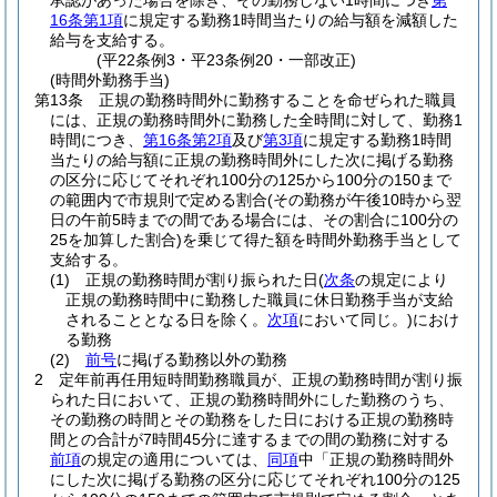
承認があった場合を除き、その勤務しない1時間につき
第
16条第1項
に規定する勤務1時間当たりの給与額を減額した
給与を支給する。
(平22条例3・平23条例20・一部改正)
(時間外勤務手当)
第13条
正規の勤務時間外に勤務することを命ぜられた職員
には、正規の勤務時間外に勤務した全時間に対して、勤務1
時間につき、
第16条第2項
及び
第3項
に規定する勤務1時間
当たりの給与額に正規の勤務時間外にした次に掲げる勤務
の区分に応じてそれぞれ100分の125から100分の150まで
の範囲内で市規則で定める割合
(その勤務が午後10時から翌
日の午前5時までの間である場合には、その割合に100分の
25を加算した割合)
を乗じて得た額を時間外勤務手当として
支給する。
(1)
正規の勤務時間が割り振られた日
(
次条
の規定により
正規の勤務時間中に勤務した職員に休日勤務手当が支給
されることとなる日を除く。
次項
において同じ。)
におけ
る勤務
(2)
前号
に掲げる勤務以外の勤務
2
定年前再任用短時間勤務職員が、正規の勤務時間が割り振
られた日において、正規の勤務時間外にした勤務のうち、
その勤務の時間とその勤務をした日における正規の勤務時
間との合計が7時間45分に達するまでの間の勤務に対する
前項
の規定の適用については、
同項
中「正規の勤務時間外
にした次に掲げる勤務の区分に応じてそれぞれ100分の125