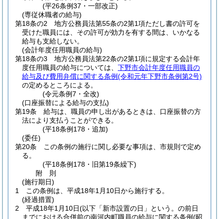
(平26条例37・一部改正)
(専従休職者の給与)
第18条の2
地方公務員法第55条の2第1項ただし書の許可を
受けた職員には、その許可が効力を有する間は、いかなる
給与も支給しない。
(会計年度任用職員の給与)
第18条の3
地方公務員法第22条の2第1項に規定する会計年
度任用職員の給与については、
下野市会計年度任用職員の
給与及び費用弁償に関する条例
(令和元年下野市条例第2号)
の定めるところによる。
(令元条例7・全改)
(口座振替による給与の支払)
第19条
給与は、職員の申し出があるときは、口座振替の方
法により支払うことができる。
(平18条例178・追加)
(委任)
第20条
この条例の施行に関し必要な事項は、市規則で定め
る。
(平18条例178・旧第19条繰下)
附
則
(施行期日)
1
この条例は、平成18年1月10日から施行する。
(経過措置)
2
平成18年1月10日(以下「新市設置の日」という。の前日
までにおける合併前の南河内町職員の給与に関する条例
(昭