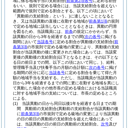
域に係る地域手当の支給割合
(
前条第2項各号
に定める割合
をいい、規則で定める場合には、当該支給割合を超えない
範囲内で規則で定める割合とする。以下この項において
「異動前の支給割合」という。)
に達しないこととなると
き、又は当該異動の直後に在勤する地域が
前条第1項
の規則
で定める地域に該当しないこととなるときは、異動の円滑
を図るため、当該職員には、
前条
の規定にかかわらず、当
該異動の日から3年を経過するまでの間
(
次の各号
に掲げる
期間において
当該各号
に定める割合が異動後の支給割合
(
前
条第3項
の市規則で定める級地の変更により、異動後の支給
割合が当該異動の後に変更された場合にあっては、当該変
更後の異動後の支給割合)
以下となるときは、その以下とな
る日の前日までの間。以下この項において同じ。)
、給料、
管理職手当及び扶養手当の月額の合計額に
次の各号
に掲げ
る期間の区分に応じ
当該各号
に定める割合を乗じて得た月
額の地域手当を支給する。
ただし、当該職員が当該異動の
日から3年を経過するまでの間に更に在勤する地域を異にし
て異動した場合その他市長の定める場合における当該職員
に対する地域手当の支給については、市長の定めるところ
による。
(1)
当該異動の日から同日以後1年を経過する日までの期
間 異動前の支給割合
(異動前の支給割合が当該異動の後
に
前条第3項
の市規則で定める級地の変更により当該異動
の日の前日の異動前の支給割合を超えた場合にあって
は、当該異動の日の前日の異動前の支給割合。
次号
及び