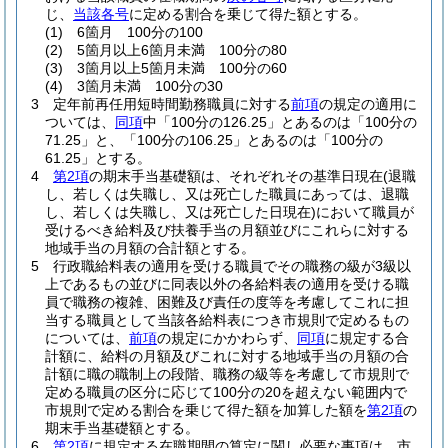
じ、
当該各号
に定める割合を乗じて得た額とする。
(1)
6箇月 100分の100
(2)
5箇月以上6箇月未満 100分の80
(3)
3箇月以上5箇月未満 100分の60
(4)
3箇月未満 100分の30
3
定年前再任用短時間勤務職員に対する
前項
の規定の適用に
ついては、
同項
中「100分の126.25」とあるのは「100分の
71.25」と、「100分の106.25」とあるのは「100分の
61.25」とする。
4
第2項
の期末手当基礎額は、それぞれその基準日現在
(退職
し、若しくは失職し、又は死亡した職員にあっては、退職
し、若しくは失職し、又は死亡した日現在)
において職員が
受けるべき給料及び扶養手当の月額並びにこれらに対する
地域手当の月額の合計額とする。
5
行政職給料表の適用を受ける職員でその職務の級が3級以
上であるもの並びに同表以外の各給料表の適用を受ける職
員で職務の複雑、困難及び責任の度等を考慮してこれに担
当する職員として当該各給料表につき市規則で定めるもの
については、
前項
の規定にかかわらず、
同項
に規定する合
計額に、給料の月額及びこれに対する地域手当の月額の合
計額に職の職制上の段階、職務の級等を考慮して市規則で
定める職員の区分に応じて100分の20を超えない範囲内で
市規則で定める割合を乗じて得た額を加算した額を
第2項
の
期末手当基礎額とする。
6
第2項
に規定する在職期間の算定に関し必要な事項は、市