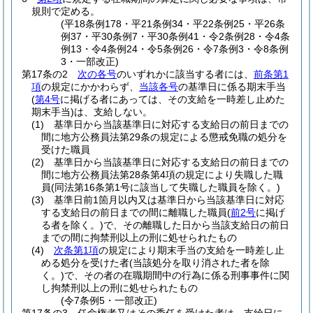
規則で定める。
(平18条例178・平21条例34・平22条例25・平26条
例37・平30条例7・平30条例41・令2条例28・令4条
例13・令4条例24・令5条例26・令7条例3・令8条例
3・一部改正)
第17条の2
次の各号
のいずれかに該当する者には、
前条第1
項
の規定にかかわらず、
当該各号
の基準日に係る期末手当
(
第4号
に掲げる者にあっては、その支給を一時差し止めた
期末手当)
は、支給しない。
(1)
基準日から当該基準日に対応する支給日の前日までの
間に地方公務員法第29条の規定による懲戒免職の処分を
受けた職員
(2)
基準日から当該基準日に対応する支給日の前日までの
間に地方公務員法第28条第4項の規定により失職した職
員
(同法第16条第1号に該当して失職した職員を除く。)
(3)
基準日前1箇月以内又は基準日から当該基準日に対応
する支給日の前日までの間に離職した職員
(
前2号
に掲げ
る者を除く。)
で、その離職した日から当該支給日の前日
までの間に拘禁刑以上の刑に処せられたもの
(4)
次条第1項
の規定により期末手当の支給を一時差し止
める処分を受けた者
(当該処分を取り消された者を除
く。)
で、その者の在職期間中の行為に係る刑事事件に関
し拘禁刑以上の刑に処せられたもの
(令7条例5・一部改正)