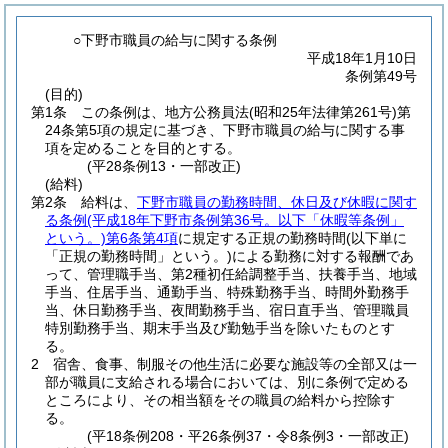
○下野市職員の給与に関する条例
平成18年1月10日
条例第49号
(目的)
第1条
この条例は、地方公務員法
(昭和25年法律第261号)
第
24条第5項の規定に基づき、下野市職員の給与に関する事
項を定めることを目的とする。
(平28条例13・一部改正)
(給料)
第2条
給料は、
下野市職員の勤務時間、休日及び休暇に関す
る条例
(平成18年下野市条例第36号。以下「休暇等条例」
という。)
第6条第4項
に規定する正規の勤務時間
(以下単に
「正規の勤務時間」という。)
による勤務に対する報酬であ
って、管理職手当、第2種初任給調整手当、扶養手当、地域
手当、住居手当、通勤手当、特殊勤務手当、時間外勤務手
当、休日勤務手当、夜間勤務手当、宿日直手当、管理職員
特別勤務手当、期末手当及び勤勉手当を除いたものとす
る。
2
宿舎、食事、制服その他生活に必要な施設等の全部又は一
部が職員に支給される場合においては、別に条例で定める
ところにより、その相当額をその職員の給料から控除す
る。
(平18条例208・平26条例37・令8条例3・一部改正)