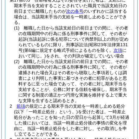
第17条の3
任命権者又はその委任を受けた者は、支給日に
期末手当を支給することとされていた職員で当該支給日の
前日までに離職したものが
次の各号
のいずれかに該当する
場合は、当該期末手当の支給を一時差し止めることができ
る。
(1)
離職した日から当該支給日の前日までの間に、その者
の在職期間中の行為に係る刑事事件に関して、その者が
起訴
(当該起訴に係る犯罪について拘禁刑以上の刑が定め
られているものに限り、刑事訴訟法
(昭和23年法律第131
号)
第6編に規定する略式手続によるものを除く。
次項
に
おいて同じ。)
をされ、その判決が確定していない場合
(2)
離職した日から当該支給日の前日までの間に、その者
の在職期間中の行為に係る刑事事件に関して、その者が
逮捕された場合又はその者から聴取した事項若しくは調
査により判明した事実に基づきその者に犯罪があると思
料するに至った場合であって、その者に対し期末手当を
支給することが、公務に対する信頼を確保し、期末手当
に関する制度の適正かつ円滑な実施を維持する上で重大
な支障を生ずると認めるとき。
2
前項
の規定による期末手当の支給を一時差し止める処分
(以下「一時差止処分」という。)
を受けた者は、一時差止
処分があったことを知った日の翌日から起算して3月が経過
した後においては、当該一時差止処分後の事情の変化を理
由に、当該一時差止処分をした者に対し、その取消しを申
し立てることができる。