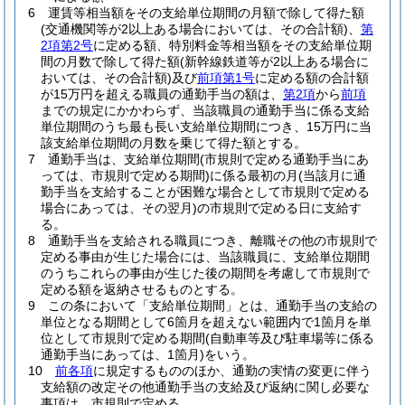
6
運賃等相当額をその支給単位期間の月額で除して得た額
(交通機関等が2以上ある場合においては、その合計額)
、
第
2項第2号
に定める額、特別料金等相当額をその支給単位期
間の月数で除して得た額
(新幹線鉄道等が2以上ある場合に
おいては、その合計額)
及び
前項第1号
に定める額の合計額
が15万円を超える職員の通勤手当の額は、
第2項
から
前項
までの規定にかかわらず、当該職員の通勤手当に係る支給
単位期間のうち最も長い支給単位期間につき、15万円に当
該支給単位期間の月数を乗じて得た額とする。
7
通勤手当は、支給単位期間
(市規則で定める通勤手当にあ
っては、市規則で定める期間)
に係る最初の月
(当該月に通
勤手当を支給することが困難な場合として市規則で定める
場合にあっては、その翌月)
の市規則で定める日に支給す
る。
8
通勤手当を支給される職員につき、離職その他の市規則で
定める事由が生じた場合には、当該職員に、支給単位期間
のうちこれらの事由が生じた後の期間を考慮して市規則で
定める額を返納させるものとする。
9
この条において「支給単位期間」とは、通勤手当の支給の
単位となる期間として6箇月を超えない範囲内で1箇月を単
位として市規則で定める期間
(自動車等及び駐車場等に係る
通勤手当にあっては、1箇月)
をいう。
10
前各項
に規定するもののほか、通勤の実情の変更に伴う
支給額の改定その他通勤手当の支給及び返納に関し必要な
事項は、市規則で定める。