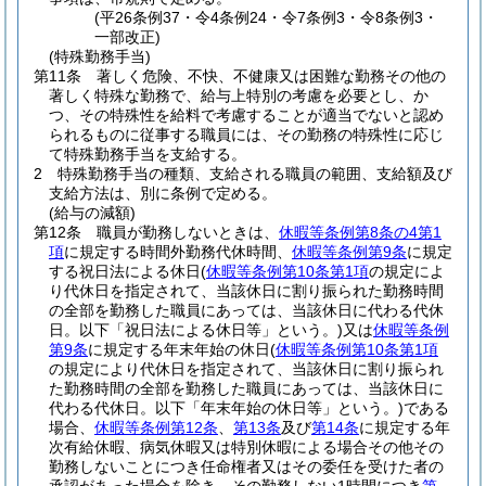
(平26条例37・令4条例24・令7条例3・令8条例3・
一部改正)
(特殊勤務手当)
第11条
著しく危険、不快、不健康又は困難な勤務その他の
著しく特殊な勤務で、給与上特別の考慮を必要とし、か
つ、その特殊性を給料で考慮することが適当でないと認め
られるものに従事する職員には、その勤務の特殊性に応じ
て特殊勤務手当を支給する。
2
特殊勤務手当の種類、支給される職員の範囲、支給額及び
支給方法は、別に条例で定める。
(給与の減額)
第12条
職員が勤務しないときは、
休暇等条例第8条の4第1
項
に規定する時間外勤務代休時間、
休暇等条例第9条
に規定
する祝日法による休日
(
休暇等条例第10条第1項
の規定によ
り代休日を指定されて、当該休日に割り振られた勤務時間
の全部を勤務した職員にあっては、当該休日に代わる代休
日。以下「祝日法による休日等」という。)
又は
休暇等条例
第9条
に規定する年末年始の休日
(
休暇等条例第10条第1項
の規定により代休日を指定されて、当該休日に割り振られ
た勤務時間の全部を勤務した職員にあっては、当該休日に
代わる代休日。以下「年末年始の休日等」という。)
である
場合、
休暇等条例第12条
、
第13条
及び
第14条
に規定する年
次有給休暇、病気休暇又は特別休暇による場合その他その
勤務しないことにつき任命権者又はその委任を受けた者の