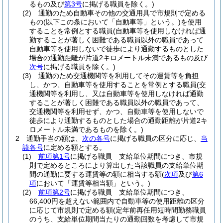
るもの及び
第3号
に掲げる職員を除く。)
(2)
通勤のため自動車その他の交通用具で市規則で定める
もの
(以下この条において「自動車等」という。)
を使用
することを常例とする職員
(自動車等を使用しなければ通
勤することが著しく困難である職員以外の職員であって
自動車等を使用しないで徒歩により通勤するものとした
場合の通勤距離が片道2キロメートル未満であるもの及び
次号
に掲げる職員を除く。)
(3)
通勤のため交通機関等を利用してその運賃等を負担
し、かつ、自動車等を使用することを常例とする職員
(交
通機関等を利用し、又は自動車等を使用しなければ通勤
することが著しく困難である職員以外の職員であって、
交通機関等を利用せず、かつ、自動車等を使用しないで
徒歩により通勤するものとした場合の通勤距離が片道2キ
ロメートル未満であるものを除く。)
2
通勤手当の額は、
次の各号
に掲げる職員の区分に応じ、
当
該各号
に定める額とする。
(1)
前項第1号
に掲げる職員 支給単位期間につき、市規
則で定めるところにより算出した当該職員の支給単位期
間の通勤に要する運賃等の額に相当する額
(
次項
及び
第6
項
において「運賃等相当額」という。)
(2)
前項第2号
に掲げる職員 支給単位期間につき、
66,400円を超えない範囲内で自動車等の使用距離の区分
に応じて市規則で定める額
(定年前再任用短時間勤務職員
のうち、支給単位期間当たりの通勤回数を考慮して市規