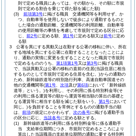
則で定める職員にあっては、その額から、その額に市規
則で定める割合を乗じて得た額を減じた額)
(3)
前項第3号
に掲げる職員 交通機関等を利用せず、か
つ、自動車等を使用しないで徒歩により通勤するものと
した場合の通勤距離、交通機関等の利用距離、自動車等
の使用距離等の事情を考慮して市規則で定める区分に応
じ、
前2号
に定める額、
第1号
に定める額又は
前号
に定め
る額
3
公署を異にする異動又は在勤する公署の移転に伴い、所在
する地域を異にする公署に在勤することとなったことによ
り、通勤の実情に変更を生ずることとなった職員で市規則
で定めるもののうち、
第1項第1号
又は
第3号
に掲げる職員
で、当該異動又は公署の移転の直前の住居
(当該住居に相当
するものとして市規則で定める住居を含む。)
からの通勤の
ため、新幹線鉄道等の特別急行列車、高速自動車国道その
他の交通機関等
(
第1号
、
次項
及び
第6項
において「新幹線鉄
道等」という。)
を利用し、その利用に係る特別料金等
(そ
の利用に係る運賃等の額から運賃等相当額の算出の基礎と
なる運賃等に相当する額を減じた額をいう。
第1号
において
同じ。)
を負担することを常例とするものの通勤手当の額
は、
前項
の規定にかかわらず、
次の各号
に掲げる通勤手当
の区分に応じ、
当該各号
に定める額とする。
(1)
新幹線鉄道等の利用に係る特別料金等に係る通勤手
当 支給単位期間につき、市規則で定めるところにより
算出した当該職員の支給単位期間の通勤に要する特別料