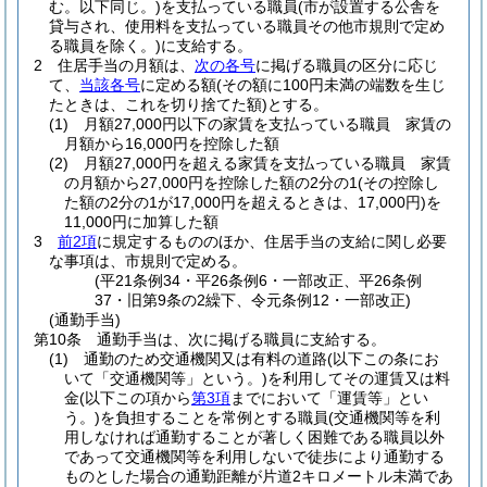
む。以下同じ。)
を支払っている職員
(市が設置する公舎を
貸与され、使用料を支払っている職員その他市規則で定め
る職員を除く。)
に支給する。
2
住居手当の月額は、
次の各号
に掲げる職員の区分に応じ
て、
当該各号
に定める額
(その額に100円未満の端数を生じ
たときは、これを切り捨てた額)
とする。
(1)
月額27,000円以下の家賃を支払っている職員 家賃の
月額から16,000円を控除した額
(2)
月額27,000円を超える家賃を支払っている職員 家賃
の月額から27,000円を控除した額の2分の1
(その控除し
た額の2分の1が17,000円を超えるときは、17,000円)
を
11,000円に加算した額
3
前2項
に規定するもののほか、住居手当の支給に関し必要
な事項は、市規則で定める。
(平21条例34・平26条例6・一部改正、平26条例
37・旧第9条の2繰下、令元条例12・一部改正)
(通勤手当)
第10条
通勤手当は、次に掲げる職員に支給する。
(1)
通勤のため交通機関又は有料の道路
(以下この条にお
いて「交通機関等」という。)
を利用してその運賃又は料
金
(以下この項から
第3項
までにおいて「運賃等」とい
う。)
を負担することを常例とする職員
(交通機関等を利
用しなければ通勤することが著しく困難である職員以外
であって交通機関等を利用しないで徒歩により通勤する
ものとした場合の通勤距離が片道2キロメートル未満であ