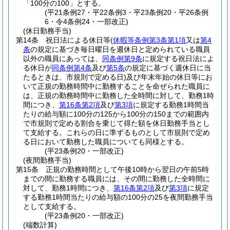
「100分の100」とする。
(平21条例27・平22条例3・平23条例20・平26条例
6・令4条例24・一部改正)
(休日勤務手当)
第14条
祝日法による休日等
(
休暇等条例第3条第1項
又は
第4
条
の規定に基づき毎日曜日を週休日と定められている職員
以外の職員にあっては、
同条例第9条
に規定する祝日法によ
る休日が
同条例第4条
及び
第5条
の規定に基づく週休日に当
たるときは、市規則で定める日)
及び年末年始の休日等にお
いて正規の勤務時間中に勤務することを命ぜられた職員に
は、正規の勤務時間中に勤務した全時間に対して、勤務1時
間につき、
第16条第2項
及び
第3項
に規定する勤務1時間当
たりの給与額に100分の125から100分の150までの範囲内
で市規則で定める割合を乗じて得た額を休日勤務手当とし
て支給する。
これらの日に準ずるものとして市規則で定め
る日において勤務した職員についても同様とする。
(平23条例20・一部改正)
(夜間勤務手当)
第15条
正規の勤務時間として午後10時から翌日の午前5時
までの間に勤務する職員には、その間に勤務した全時間に
対して、勤務1時間につき、
第16条第2項
及び
第3項
に規定
する勤務1時間当たりの給与額の100分の25を夜間勤務手当
として支給する。
(平23条例20・一部改正)
(端数計算)