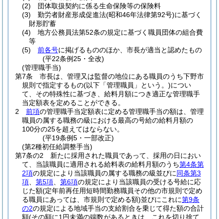
(2)
団体取扱契約に係る生命保険等の保険料
(3)
勤労者財産形成促進法
(昭和46年法律第92号)
に基づく
財形貯蓄
(4)
地方公務員法第52条の規定に基づく職員団体の組合費
等
(5)
前各号
に掲げるもののほか、市長が適当と認めたもの
(平22条例25・全改)
(管理職手当)
第7条
市長は、管理又は監督の地位にある職員のうち下野市
規則で指定するもの
(以下「管理職員」という。)
につい
て、その特殊性に基づき、給料月額につき適正な管理職手
当定額表を定めることができる。
2
前項
の管理職手当定額表に定める管理職手当の額は、管理
職員の属する職務の級における最高の号給の給料月額の
100分の25を超えてはならない。
(平19条例5・一部改正)
(第2種初任給調整手当)
第7条の2
新たに採用された職員であって、採用の日におい
て、当該職員に適用される給料表の給料月額のうち
第4条第
2項
の規定により当該職員の属する職務の級並びに
同条第3
項
、
第5項
、
第6項
の規定により当該職員の受ける号給に応
じた額
(定年前再任用短時間勤務職員その他の市規則で定め
る職員にあっては、市規則で定める額)
並びにこれに
第9条
の2
の規定による地域手当の支給割合を乗じて得た額の合計
額
(その額に1円未満の端数があるときは、これを切り捨て