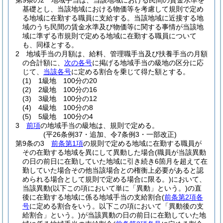
第9条の2
地域手当は、当該地域における民間の賃金水準を
基礎とし、当該地域における物価等を考慮して規則で定め
る地域に在勤する職員に支給する。
当該地域に近接する地
域のうち民間の賃金水準及び物価等に関する事情が当該地
域に準ずる市規則で定める地域に在勤する職員について
も、同様とする。
2
地域手当の月額は、給料、管理職手当及び扶養手当の月額
の合計額に、
次の各号
に掲げる地域手当の級地の区分に応
じて、
当該各号
に定める割合を乗じて得た額とする。
(1)
1級地 100分の20
(2)
2級地 100分の16
(3)
3級地 100分の12
(4)
4級地 100分の8
(5)
5級地 100分の4
3
前項
の地域手当の級地は、規則で定める。
(平26条例37・追加、令7条例3・一部改正)
第9条の3
前条第1項
の規則で定める地域に在勤する職員が
その在勤する地域を異にして異動した場合
(職員が当該異動
の日の前日に在勤していた地域に引き続き6箇月を超えて在
勤していた場合その他当該場合との権衡上必要があると認
められる場合として規則で定める場合に限る。)
において、
当該異動
(以下この項において単に「異動」という。)
の直
後に在勤する地域に係る地域手当の支給割合
(
前条第2項各
号
に定める割合をいう。以下この項において「異動後の支
給割合」という。)
が当該異動の日の前日に在勤していた地