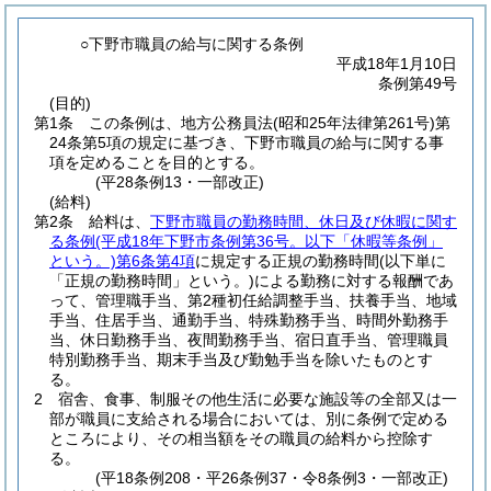
○下野市職員の給与に関する条例
平成18年1月10日
条例第49号
(目的)
第1条
この条例は、地方公務員法
(昭和25年法律第261号)
第
24条第5項の規定に基づき、下野市職員の給与に関する事
項を定めることを目的とする。
(平28条例13・一部改正)
(給料)
第2条
給料は、
下野市職員の勤務時間、休日及び休暇に関す
る条例
(平成18年下野市条例第36号。以下「休暇等条例」
という。)
第6条第4項
に規定する正規の勤務時間
(以下単に
「正規の勤務時間」という。)
による勤務に対する報酬であ
って、管理職手当、第2種初任給調整手当、扶養手当、地域
手当、住居手当、通勤手当、特殊勤務手当、時間外勤務手
当、休日勤務手当、夜間勤務手当、宿日直手当、管理職員
特別勤務手当、期末手当及び勤勉手当を除いたものとす
る。
2
宿舎、食事、制服その他生活に必要な施設等の全部又は一
部が職員に支給される場合においては、別に条例で定める
ところにより、その相当額をその職員の給料から控除す
る。
(平18条例208・平26条例37・令8条例3・一部改正)