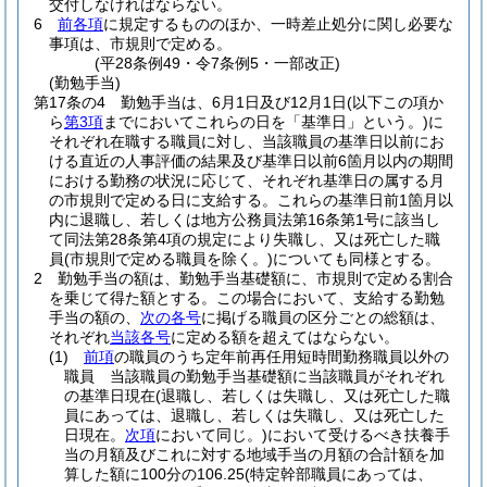
交付しなければならない。
6
前各項
に規定するもののほか、一時差止処分に関し必要な
事項は、市規則で定める。
(平28条例49・令7条例5・一部改正)
(勤勉手当)
第17条の4
勤勉手当は、6月1日及び12月1日
(以下この項か
ら
第3項
までにおいてこれらの日を「基準日」という。)
に
それぞれ在職する職員に対し、当該職員の基準日以前にお
ける直近の人事評価の結果及び基準日以前6箇月以内の期間
における勤務の状況に応じて、それぞれ基準日の属する月
の市規則で定める日に支給する。
これらの基準日前1箇月以
内に退職し、若しくは地方公務員法第16条第1号に該当し
て同法第28条第4項の規定により失職し、又は死亡した職
員
(市規則で定める職員を除く。)
についても同様とする。
2
勤勉手当の額は、勤勉手当基礎額に、市規則で定める割合
を乗じて得た額とする。
この場合において、支給する勤勉
手当の額の、
次の各号
に掲げる職員の区分ごとの総額は、
それぞれ
当該各号
に定める額を超えてはならない。
(1)
前項
の職員のうち定年前再任用短時間勤務職員以外の
職員 当該職員の勤勉手当基礎額に当該職員がそれぞれ
の基準日現在
(退職し、若しくは失職し、又は死亡した職
員にあっては、退職し、若しくは失職し、又は死亡した
日現在。
次項
において同じ。)
において受けるべき扶養手
当の月額及びこれに対する地域手当の月額の合計額を加
算した額に100分の106.25
(特定幹部職員にあっては、