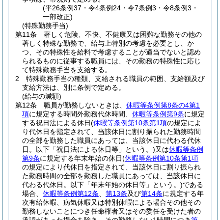
(平26条例37・令4条例24・令7条例3・令8条例3・
一部改正)
(特殊勤務手当)
第11条
著しく危険、不快、不健康又は困難な勤務その他の
著しく特殊な勤務で、給与上特別の考慮を必要とし、か
つ、その特殊性を給料で考慮することが適当でないと認め
られるものに従事する職員には、その勤務の特殊性に応じ
て特殊勤務手当を支給する。
2
特殊勤務手当の種類、支給される職員の範囲、支給額及び
支給方法は、別に条例で定める。
(給与の減額)
第12条
職員が勤務しないときは、
休暇等条例第8条の4第1
項
に規定する時間外勤務代休時間、
休暇等条例第9条
に規定
する祝日法による休日
(
休暇等条例第10条第1項
の規定によ
り代休日を指定されて、当該休日に割り振られた勤務時間
の全部を勤務した職員にあっては、当該休日に代わる代休
日。以下「祝日法による休日等」という。)
又は
休暇等条例
第9条
に規定する年末年始の休日
(
休暇等条例第10条第1項
の規定により代休日を指定されて、当該休日に割り振られ
た勤務時間の全部を勤務した職員にあっては、当該休日に
代わる代休日。以下「年末年始の休日等」という。)
である
場合、
休暇等条例第12条
、
第13条
及び
第14条
に規定する年
次有給休暇、病気休暇又は特別休暇による場合その他その
勤務しないことにつき任命権者又はその委任を受けた者の