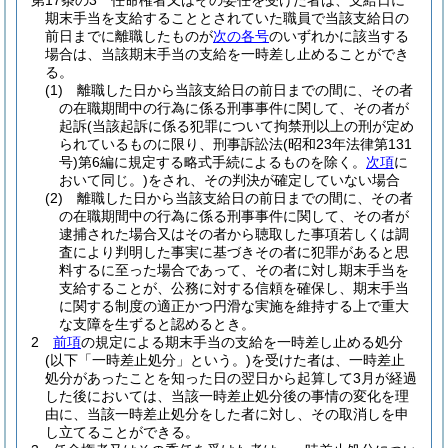
第17条の3
任命権者又はその委任を受けた者は、支給日に
期末手当を支給することとされていた職員で当該支給日の
前日までに離職したものが
次の各号
のいずれかに該当する
場合は、当該期末手当の支給を一時差し止めることができ
る。
(1)
離職した日から当該支給日の前日までの間に、その者
の在職期間中の行為に係る刑事事件に関して、その者が
起訴
(当該起訴に係る犯罪について拘禁刑以上の刑が定め
られているものに限り、刑事訴訟法
(昭和23年法律第131
号)
第6編に規定する略式手続によるものを除く。
次項
に
おいて同じ。)
をされ、その判決が確定していない場合
(2)
離職した日から当該支給日の前日までの間に、その者
の在職期間中の行為に係る刑事事件に関して、その者が
逮捕された場合又はその者から聴取した事項若しくは調
査により判明した事実に基づきその者に犯罪があると思
料するに至った場合であって、その者に対し期末手当を
支給することが、公務に対する信頼を確保し、期末手当
に関する制度の適正かつ円滑な実施を維持する上で重大
な支障を生ずると認めるとき。
2
前項
の規定による期末手当の支給を一時差し止める処分
(以下「一時差止処分」という。)
を受けた者は、一時差止
処分があったことを知った日の翌日から起算して3月が経過
した後においては、当該一時差止処分後の事情の変化を理
由に、当該一時差止処分をした者に対し、その取消しを申
し立てることができる。