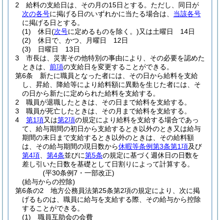
2
給料の支給日は、その月の15日とする。
ただし、同日が
次の各号
に掲げる日のいずれかに当たる場合は、
当該各号
に掲げる日とする。
(1)
休日
(
次号
に定めるものを除く。)
又は土曜日 14日
(2)
休日で、かつ、月曜日 12日
(3)
日曜日 13日
3
市長は、災害その他特別の事由により、その必要を認めた
ときは、
前項
の支給日を変更することができる。
第6条
新たに職員となった者には、その日から給料を支給
し、昇給、降給等により給料額に異動を生じた者には、そ
の日から新たに定められた給料を支給する。
2
職員が退職したときは、その日まで給料を支給する。
3
職員が死亡したときは、その月まで給料を支給する。
4
第1項
又は
第2項
の規定により給料を支給する場合であっ
て、給与期間の初日から支給するとき以外のとき又は給与
期間の末日まで支給するとき以外のときは、その給料額
は、その給与期間の現日数から
休暇等条例第3条第1項
及び
第4項
、
第4条
並びに
第5条
の規定に基づく週休日の日数を
差し引いた日数を基礎として日割りによって計算する。
(平30条例7・一部改正)
(給与からの控除)
第6条の2
地方公務員法第25条第2項の規定により、次に掲
げるものは、職員に給与を支給する際、その給与から控除
することができる。
(1)
職員互助会の会費