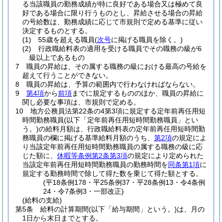
る当該職員の勤務成績が特に良好である場合又は極めて良
好である場合に限り行うものとし、昇給させる場合の昇給
の号給数は、勤務成績に応じて市規則で定める基準に従い
決定するものとする。
(1)
55歳を超える職員
(
次号
に掲げる職員を除く。)
(2)
行政職給料表の適用を受ける職員でその職務の級が6
級以上であるもの
7
職員の昇給は、その属する職務の級における最高の号給を
超えて行うことができない。
8
職員の昇給は、予算の範囲内で行わなければならない。
9
第4項
から
前項
までに規定するもののほか、職員の昇給に
関し必要な事項は、市規則で定める。
10
地方公務員法第22条の4第3項に規定する定年前再任用短
時間勤務職員
(以下「定年前再任用短時間勤務職員」とい
う。)
の給料月額は、行政職給料表の定年前再任用短時間勤
務職員の欄に掲げる基準給料月額のうち、
第2項
の規定によ
り当該定年前再任用短時間勤務職員の属する職務の級に応
じた額に、
休暇等条例第2条第3項
の規定により定められた
当該定年前再任用短時間勤務職員の勤務時間を
同条第1項
に
規定する勤務時間で除して得た数を乗じて得た額とする。
(平18条例178・平25条例37・平28条例13・令4条例
24・令7条例3・一部改正)
(給料の支給)
第5条
給料の計算期間
(以下「給与期間」という。)
は、月の
1日から末日までとする。