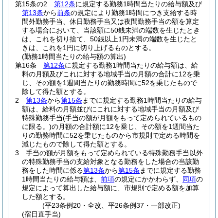
第15条の2
第12条
に規定する勤務1時間当たりの給与額及び
第13条
から
前条
の規定により勤務1時間につき支給する時
間外勤務手当、休日勤務手当又は夜間勤務手当の額を算定
する場合において、当該額に50銭未満の端数を生じたとき
は、これを切り捨て、50銭以上1円未満の端数を生じたと
きは、これを1円に切り上げるものとする。
(勤務1時間当たりの給与額の算出)
第16条
第12条
に規定する勤務1時間当たりの給与額は、給
料の月額及びこれに対する地域手当の月額の合計に12を乗
じ、その額を1週間当たりの勤務時間に52を乗じたもので
除して得た額とする。
2
第13条
から
第15条
までに規定する勤務1時間当たりの給与
額は、給料の月額並びにこれに対する地域手当の月額及び
特殊勤務手当
(手当の額が月額をもって定められているもの
に限る。)
の月額の合計額に12を乗じ、その額を1週間当た
りの勤務時間に52を乗じたものから市規則で定める時間を
減じたもので除して得た額とする。
3
手当の額が月額をもって定められている特殊勤務手当以外
の特殊勤務手当の支給対象となる勤務をした場合の当該勤
務をした時間に係る
第13条
から
第15条
までに規定する勤務
1時間当たりの給与額は、
前項
の規定にかかわらず、
同項
の
規定によって算出した給与額に、市規則で定める額を加算
した額とする。
(平23条例20・全改、平26条例37・一部改正)
(宿日直手当)