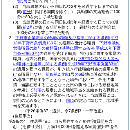
第3号
において同じ。)
(2)
当該異動の日から同日以後2年を経過する日までの期
間
(
前号
に掲げる期間を除く。)
異動前の支給割合に100
分の80を乗じて得た割合
(3)
当該異動の日から同日以後3年を経過する日までの期
間
(
前2号
に掲げる期間を除く。)
異動前の支給割合に
100分の60を乗じて得た割合
2
下野市企業職員の給与の種類及び基準に関する条例
(平成
18年下野市条例第160号)
の適用を受ける職員、
下野市単純
労務職員の給与の種類及び基準に関する条例
(平成18年下野
市条例第50号)
の適用を受ける職員、特別職に属する常勤の
職員、地方公務員、国家公務員又は
下野市公益的法人等へ
の職員の派遣等に関する条例
(平成18年下野市条例第33号)
の適用を受ける職員が、引き続き行政職給料表の適用を受
ける職員となり、
前条第2項第1号の6
級地に係る地域以外
の地域に在勤することとなった場合において、任用の事
情、当該在勤することとなった日の前日における勤務地等
を考慮して
前項
の規定による地域手当を支給される職員と
の権衡上必要があると認められるときは、当該職員には、
規則の定めるところにより、
同項
の規定に準じて、地域手
当を支給する。
(平26条例37・追加、令7条例3・一部改正)
(住居手当)
第9条の4
住居手当は、自ら居住するため住宅
(貸間を含
む。)
を借り受け、月額16,000円を超える家賃
(使用料を含