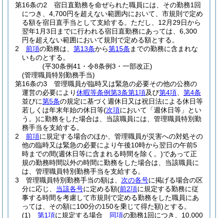
第16条の2
宿日直勤務を命ぜられた職員には、その勤務1回
につき、4,700円を超えない範囲内において、市規則で定め
る額を宿日直手当として支給する。
ただし、12月29日から
翌年1月3日までに行われる宿日直勤務にあっては、6,300
円を超えない範囲において規則で定める額とする。
2
前項
の勤務は、
第13条
から
第15条
までの勤務に含まれな
いものとする。
(平30条例41・令8条例3・一部改正)
(管理職員特別勤務手当)
第16条の3
管理職員が臨時又は緊急の必要その他の公務の
運営の必要により
休暇等条例第3条第1項
及び
第4項
、
第4条
並びに
第5条
の規定に基づく週休日又は祝日法による休日等
若しくは年末年始の休日等
(
次項
において「週休日等」とい
う。)
に勤務をした場合は、当該職員には、管理職員特別勤
務手当を支給する。
2
前項
に規定する場合のほか、管理職員が災害への対処その
他の臨時又は緊急の必要により午後10時から翌日の午前5
時までの間
(週休日等に含まれる時間を除く。)
であって正
規の勤務時間以外の時間に勤務をした場合は、当該職員に
は、管理職員特別勤務手当を支給する。
3
管理職員特別勤務手当の額は、
次の各号
に掲げる場合の区
分に応じ、
当該各号
に定める額
(
前2項
に規定する勤務に従
事する時間を考慮して市規則で定める勤務をした職員にあ
っては、その額に100分の150を乗じて得た額)
とする。
(1)
第1項
に規定する場合
同項
の勤務1回につき、10,000