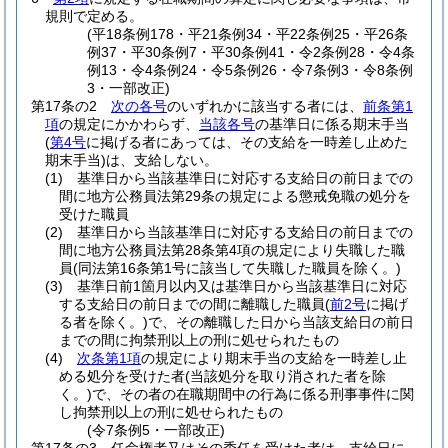
規則で定める。
(平18条例178・平21条例34・平22条例25・平26条
例37・平30条例7・平30条例41・令2条例28・令4条
例13・令4条例24・令5条例26・令7条例3・令8条例
3・一部改正)
第17条の2
次の各号
のいずれかに該当する者には、
前条第1
項
の規定にかかわらず、
当該各号
の基準日に係る期末手当
(
第4号
に掲げる者にあっては、その支給を一時差し止めた
期末手当)
は、支給しない。
(1)
基準日から当該基準日に対応する支給日の前日までの
間に地方公務員法第29条の規定による懲戒免職の処分を
受けた職員
(2)
基準日から当該基準日に対応する支給日の前日までの
間に地方公務員法第28条第4項の規定により失職した職
員
(同法第16条第1号に該当して失職した職員を除く。)
(3)
基準日前1箇月以内又は基準日から当該基準日に対応
する支給日の前日までの間に離職した職員
(
前2号
に掲げ
る者を除く。)
で、その離職した日から当該支給日の前日
までの間に拘禁刑以上の刑に処せられたもの
(4)
次条第1項
の規定により期末手当の支給を一時差し止
める処分を受けた者
(当該処分を取り消された者を除
く。)
で、その者の在職期間中の行為に係る刑事事件に関
し拘禁刑以上の刑に処せられたもの
(令7条例5・一部改正)