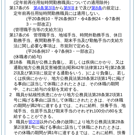
(定年前再任用短時間勤務職員についての適用除外)
第17条の5
第4条第3項
から
第9項
まで及び
第8条
の規定は、
定年前再任用短時間勤務職員には適用しない。
(平20条例10・平26条例37・令4条例24・令7条例
3・一部改正)
(管理職手当等の支給方法)
第17条の6
管理職手当、地域手当、時間外勤務手当、休日
勤務手当、夜間勤務手当、期末手当及び勤勉手当の支給方
法に関し必要な事項は、市規則で定める。
(平26条例37・令7条例3・一部改正)
(休職者の給与)
第18条
職員が公務上負傷し、若しくは疾病にかかり、又は
通勤
(地方公務員災害補償法
(昭和42年法律第121号)
第2条第
2項及び第3項に規定する通勤をいう。)
により負傷し、若し
くは疾病にかかり、地方公務員法第28条第2項第1号に掲げ
る事由に該当して休職にされたときは、その休職の期間
中、これに給与の全額を支給する。
2
職員が結核性疾患にかかり地方公務員法第28条第2項第1
号に掲げる事由に該当して休職にされたときは、その休職
の期間が満2年に達するまでは、これに給料、扶養手当、地
域手当、住居手当及び期末手当のそれぞれ100分の80を支
給することができる。
3
職員が
前2項
以外の心身の故障により地方公務員法第28条
第2項第1号に掲げる事由に該当して休職にされたときは、
その休職の期間が満1年に達するまでは、これに給料、扶養