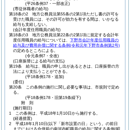
(平26条例37・一部改正)
(専従休職者の給与)
第18条の2
地方公務員法第55条の2第1項ただし書の許可を
受けた職員には、その許可が効力を有する間は、いかなる
給与も支給しない。
(会計年度任用職員の給与)
第18条の3
地方公務員法第22条の2第1項に規定する会計年
度任用職員の給与については、
下野市会計年度任用職員の
給与及び費用弁償に関する条例
(令和元年下野市条例第2号)
の定めるところによる。
(令元条例7・全改)
(口座振替による給与の支払)
第19条
給与は、職員の申し出があるときは、口座振替の方
法により支払うことができる。
(平18条例178・追加)
(委任)
第20条
この条例の施行に関し必要な事項は、市規則で定め
る。
(平18条例178・旧第19条繰下)
附
則
(施行期日)
1
この条例は、平成18年1月10日から施行する。
(経過措置)
2
平成18年1月10日(以下「新市設置の日」という。の前日
までにおける合併前の南河内町職員の給与に関する条例
(昭