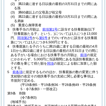
(2)
満22歳に達する日以後の最初の3月31日までの間にあ
る孫
(3)
満60歳以上の父母及び祖父母
(4)
満22歳に達する日以後の最初の3月31日までの間にあ
る弟妹
(5)
重度心身障害者
3
扶養手当の月額は、
前項第1号
に該当する扶養親族
(以下
「扶養親族たる子」という。)
については1人につき13,000
円、
同項第2号
から
第5号
までのいずれかに該当する扶養親
族については1人につき6,500円とする。
4
扶養親族たる子のうちに満15歳に達する日後の最初の4月
1日から満22歳に達する日以後の最初の3月31日までの間に
ある子がいる場合における扶養手当の月額は、
前項
の規定
にかかわらず、5,000円に当該期間にある当該扶養親族たる
子の数を乗じて得た額を
同項
の規定による額に加算した額
とする。
5
前各項
に規定するもののほか、扶養親族の数の変更に伴う
支給額の改定その他扶養手当の支給に関し必要な事項は、
市規則で定める。
(平19条例5・平19条例36・平28条例49・平29条例
5・令7条例3・一部改正)
第9条
削除
(令7条例3)
(地域手当)