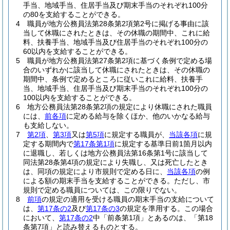
手当、地域手当、住居手当及び期末手当のそれぞれ100分
の80を支給することができる。
4
職員が地方公務員法第28条第2項第2号に掲げる事由に該
当して休職にされたときは、その休職の期間中、これに給
料、扶養手当、地域手当及び住居手当のそれぞれ100分の
60以内を支給することができる。
5
職員が地方公務員法第27条第2項に基づく条例で定める場
合のいずれかに該当して休職にされたときは、その休職の
期間中、条例で定めるところに従いこれに給料、扶養手
当、地域手当、住居手当及び期末手当のそれぞれ100分の
100以内を支給することができる。
6
地方公務員法第28条第2項の規定により休職にされた職員
には、
前各項
に定める給与を除くほか、他のいかなる給与
も支給しない。
7
第2項
、
第3項
又は
第5項
に規定する職員が、
当該各項
に規
定する期間内で
第17条第1項
に規定する基準日前1箇月以内
に退職し、若しくは地方公務員法第16条第1号に該当して
同法第28条第4項の規定により失職し、又は死亡したとき
は、同項の規定により市規則で定める日に、
当該各項
の例
による額の期末手当を支給することができる。
ただし、市
規則で定める職員については、この限りでない。
8
前項
の規定の適用を受ける職員の期末手当の支給について
は、
第17条の2
及び
第17条の3
の規定を準用する。
この場合
において、
第17条の2
中「前条第1項」とあるのは、「第18
条第7項」と読み替えるものとする。