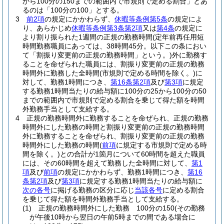
から100分の150までの範囲内で市規則で定める割合」とあ
るのは「100分の100」とする。
3
前2項
の規定にかかわらず、
休暇等条例第5条
の規定によ
り、あらかじめ
休暇等条例第3条第2項
又は
第4条
の規定に
より割り振られた1週間の正規の勤務時間
(定年前再任用短
時間勤務職員にあっては、38時間45分。以下この条におい
て「割振り変更前の正規の勤務時間」という。)
外に勤務す
ることを命ぜられた職員には、割振り変更前の正規の勤務
時間外に勤務した全時間
(市規則で定める時間を除く。)
に
対して、勤務1時間につき、
第16条第2項
及び
第3項
に規定
する勤務1時間当たりの給与額に100分の25から100分の50
までの範囲内で市規則で定める割合を乗じて得た額を時間
外勤務手当として支給する。
4
正規の勤務時間外に勤務することを命ぜられ、正規の勤務
時間外にした勤務の時間と割振り変更前の正規の勤務時間
外に勤務することを命ぜられ、割振り変更前の正規の勤務
時間外にした勤務の時間
(
前項
に規定する市規則で定める時
間を除く。)
との合計が1箇月について60時間を超えた職員
には、その60時間を超えて勤務した全時間に対して、
第1
項
及び
前項
の規定にかかわらず、勤務1時間につき、
第16
条第2項
及び
第3項
に規定する勤務1時間当たりの給与額に
次の各号
に掲げる勤務の区分に応じ
当該各号
に定める割合
を乗じて得た額を時間外勤務手当として支給する。
(1)
正規の勤務時間外にした勤務 100分の150
(その勤務
が午後10時から翌日の午前5時までの間である場合に