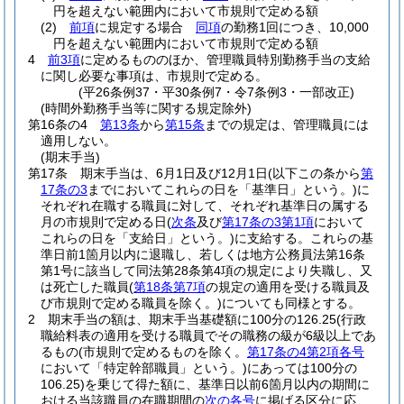
円を超えない範囲内において市規則で定める額
(2)
前項
に規定する場合
同項
の勤務1回につき、10,000
円を超えない範囲内において市規則で定める額
4
前3項
に定めるもののほか、管理職員特別勤務手当の支給
に関し必要な事項は、市規則で定める。
(平26条例37・平30条例7・令7条例3・一部改正)
(時間外勤務手当等に関する規定除外)
第16条の4
第13条
から
第15条
までの規定は、管理職員には
適用しない。
(期末手当)
第17条
期末手当は、6月1日及び12月1日
(以下この条から
第
17条の3
までにおいてこれらの日を「基準日」という。)
に
それぞれ在職する職員に対して、それぞれ基準日の属する
月の市規則で定める日
(
次条
及び
第17条の3第1項
において
これらの日を「支給日」という。)
に支給する。
これらの基
準日前1箇月以内に退職し、若しくは地方公務員法第16条
第1号に該当して同法第28条第4項の規定により失職し、又
は死亡した職員
(
第18条第7項
の規定の適用を受ける職員及
び市規則で定める職員を除く。)
についても同様とする。
2
期末手当の額は、期末手当基礎額に100分の126.25
(行政
職給料表の適用を受ける職員でその職務の級が6級以上であ
るもの
(市規則で定めるものを除く。
第17条の4第2項各号
において「特定幹部職員」という。)
にあっては100分の
106.25)
を乗じて得た額に、基準日以前6箇月以内の期間に
おける当該職員の在職期間の
次の各号
に掲げる区分に応