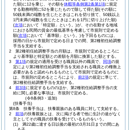
た額)
に12を乗じ、その額を
休暇等条例第2条第1項
に規定
する勤務時間に52を乗じたもので除して得た額
(その額に
50銭未満の端数を生じたときはこれを切り捨て、50銭以上
1円未満の端数を生じたときはこれを1円に切り上げた額)
(
次項
において「特定額」という。)
が、その在勤する地域
における民間の賃金の最低基準を考慮して市規則で定める
額
(
次項
において「基準額」という。)
を下回るものには、
採用の日から市規則で定める日までの間、第2種初任給調整
手当を支給する。
2
第2種初任給調整手当の月額は、市規則で定めるところに
より基準額と特定額との差額を月額に換算した額とする。
3
第1項
の規定の適用を受ける職員以外の職員で、
同項
の規
定により第2種初任給調整手当を支給される職員との権衡上
必要があると認められるものとして市規則で定めるものに
は、市規則の定めるところにより、
前2項
の規定に準じて、
第2種初任給調整手当を支給する。
4
前3項
に規定するもののほか、第2種初任給調整手当の支
給に関し必要な事項は、市規則で定める。
(令8条例3・追加)
(扶養手当)
第8条
扶養手当は、扶養親族のある職員に対して支給する。
2
前項
の扶養親族とは、次に掲げる者で他に生計の途がなく
主としてその職員の扶養を受けているものをいう。
(1)
満22歳に達する日以後の最初の3月31日までの間にあ
る子