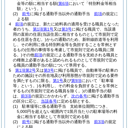
金等の額に相当する額
(
第6項
において「特別料金等相当
額」という。)
(2)
前号
に掲げる通勤手当以外の通勤手当
前項
の規定に
よる額
4
前項
の規定は、新たに給料表の適用を受ける職員となった
者のうち、
第1項第1号
又は
第3号
に掲げる職員で、当該適
用の直前の住居
(当該住居に相当するものとして市規則で定
める住居を含む。)
からの通勤のため、新幹線鉄道等を利用
し、その利用に係る特別料金等を負担することを常例とす
るもの
(任用の事情等を考慮して市規則で定める職員に限
る。)
その他
前項
の規定による通勤手当を支給される職員と
の権衡上必要があると認められるものとして市規則で定め
る職員の通勤手当の額について準用する。
5
第1項第2号
又は
第3号
に掲げる職員で、自動車等の駐車の
ための施設
(その所在地及び利用形態が市規則で定める要件
を満たすものに限る。
第1号
及び
第9項
において「駐車場
等」という。)
を利用し、その料金を負担することを常例と
するもの
(市規則で定める職員を除く。)
の通勤手当の額
は、
前3項
の規定にかかわらず、
次の各号
に掲げる通勤手当
の区分に応じ、
当該各号
に定める額とする。
(1)
駐車場等に係る通勤手当 支給単位期間につき、
5,000円を超えない範囲内で1箇月当たりの駐車場等の料
金に相当する額として市規則で定める額
(2)
前号
に掲げる通勤手当以外の通勤手当
前3項
の規定
による額