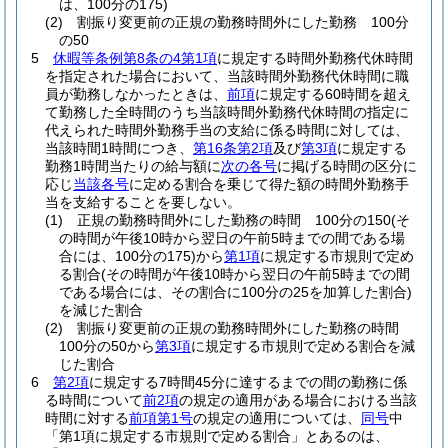
は、100分の175)
(2)
割振り変更前の正規の勤務時間外にした勤務 100分
の50
5
休暇等条例第8条の4第1項
に規定する時間外勤務代休時間
を指定された場合において、当該時間外勤務代休時間に職
員が勤務しなかったときは、
前項
に規定する60時間を超え
て勤務した全時間のうち当該時間外勤務代休時間の指定に
代えられた時間外勤務手当の支給に係る時間に対しては、
当該時間1時間につき、
第16条第2項
及び
第3項
に規定する
勤務1時間当たりの給与額に
次の各号
に掲げる時間の区分に
応じ
当該各号
に定める割合を乗じて得た額の時間外勤務手
当を支給することを要しない。
(1)
正規の勤務時間外にした勤務の時間 100分の150
(そ
の時間が午後10時から翌日の午前5時までの間である場
合には、100分の175)
から
第1項
に規定する市規則で定め
る割合
(その時間が午後10時から翌日の午前5時までの間
である場合には、その割合に100分の25を加算した割合)
を減じた割合
(2)
割振り変更前の正規の勤務時間外にした勤務の時間
100分の50から
第3項
に規定する市規則で定める割合を減
じた割合
6
第2項
に規定する7時間45分に達するまでの間の勤務に係
る時間について
前2項
の規定の適用がある場合における当該
時間に対する
前項第1号
の規定の適用については、
同号
中
「第1項に規定する市規則で定める割合」とあるのは、