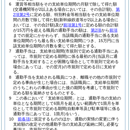
6
運賃等相当額をその支給単位期間の月額で除して得た額
(交通機関等が2以上ある場合においては、その合計額)
、
第
2項第2号
に定める額、特別料金等相当額をその支給単位期
間の月数で除して得た額
(新幹線鉄道等が2以上ある場合に
おいては、その合計額)
及び
前項第1号
に定める額の合計額
が15万円を超える職員の通勤手当の額は、
第2項
から
前項
までの規定にかかわらず、当該職員の通勤手当に係る支給
単位期間のうち最も長い支給単位期間につき、15万円に当
該支給単位期間の月数を乗じて得た額とする。
7
通勤手当は、支給単位期間
(市規則で定める通勤手当にあ
っては、市規則で定める期間)
に係る最初の月
(当該月に通
勤手当を支給することが困難な場合として市規則で定める
場合にあっては、その翌月)
の市規則で定める日に支給す
る。
8
通勤手当を支給される職員につき、離職その他の市規則で
定める事由が生じた場合には、当該職員に、支給単位期間
のうちこれらの事由が生じた後の期間を考慮して市規則で
定める額を返納させるものとする。
9
この条において「支給単位期間」とは、通勤手当の支給の
単位となる期間として6箇月を超えない範囲内で1箇月を単
位として市規則で定める期間
(自動車等及び駐車場等に係る
通勤手当にあっては、1箇月)
をいう。
10
前各項
に規定するもののほか、通勤の実情の変更に伴う
支給額の改定その他通勤手当の支給及び返納に関し必要な
事項は、市規則で定める。