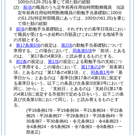
100分の126.25)
を乗じて得た額の総額
(2)
前項
の職員のうち定年前再任用短時間勤務職員 当該
定年前再任用短時間勤務職員の勤勉手当基礎額に100分
の51.25
(特定幹部職員にあっては、100分の61.25)
を乗じ
て得た額の総額
3
前項
の勤勉手当基礎額は、それぞれその基準日現在におい
て職員が受けるべき給料の月額及びこれに対する地域手当
の月額とする。
4
第17条第5項
の規定は、
第2項
の勤勉手当基礎額について
準用する。
この場合において、
同条第5項
中「前項」とある
のは、「第17条の4第3項」と読み替えるものとする。
5
前2条
の規定は、
第1項
の規定による勤勉手当の支給につ
いて準用する。
この場合において、
第17条の2
中「前条第1
項」とあるのは「第17条の4第1項」と、
同条第1号
中「基
準日から」とあるのは「基準日
(第17条の4第1項に規定す
る基準日をいう。以下この条及び次条第3項第3号において
同じ。)
から」と、「支給日」とあるのは「支給日
(第17条
の4第1項に規定する市規則で定める日をいう。以下この条
及び次条第1項において同じ。)
」と読み替えるものとす
る。
(平18条例178・平19条例36・平21条例34・平22条
例25・平26条例37・平28条例13・平28条例49・平
30条例7・平30条例41・令元条例12・令4条例23・
令4条例24・令5条例26・令7条例3・令8条例3・一
部改正)