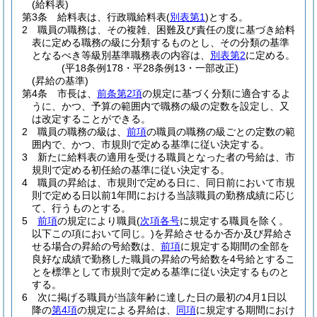
(給料表)
第3条
給料表は、行政職給料表
(
別表第1
)
とする。
2
職員の職務は、その複雑、困難及び責任の度に基づき給料
表に定める職務の級に分類するものとし、その分類の基準
となるべき等級別基準職務表の内容は、
別表第2
に定める。
(平18条例178・平28条例13・一部改正)
(昇給の基準)
第4条
市長は、
前条第2項
の規定に基づく分類に適合するよ
うに、かつ、予算の範囲内で職務の級の定数を設定し、又
は改定することができる。
2
職員の職務の級は、
前項
の職員の職務の級ごとの定数の範
囲内で、かつ、市規則で定める基準に従い決定する。
3
新たに給料表の適用を受ける職員となった者の号給は、市
規則で定める初任給の基準に従い決定する。
4
職員の昇給は、市規則で定める日に、同日前において市規
則で定める日以前1年間における当該職員の勤務成績に応じ
て、行うものとする。
5
前項
の規定により職員
(
次項各号
に規定する職員を除く。
以下この項において同じ。)
を昇給させるか否か及び昇給さ
せる場合の昇給の号給数は、
前項
に規定する期間の全部を
良好な成績で勤務した職員の昇給の号給数を4号給とするこ
とを標準として市規則で定める基準に従い決定するものと
する。
6
次に掲げる職員が当該年齢に達した日の最初の4月1日以
降の
第4項
の規定による昇給は、
同項
に規定する期間におけ