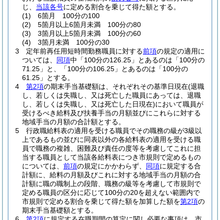
じ、
当該各号
に定める割合を乗じて得た額とする。
(1)
6箇月 100分の100
(2)
5箇月以上6箇月未満 100分の80
(3)
3箇月以上5箇月未満 100分の60
(4)
3箇月未満 100分の30
3
定年前再任用短時間勤務職員に対する
前項
の規定の適用に
ついては、
同項
中「100分の126.25」とあるのは「100分の
71.25」と、「100分の106.25」とあるのは「100分の
61.25」とする。
4
第2項
の期末手当基礎額は、それぞれその基準日現在
(退職
し、若しくは失職し、又は死亡した職員にあっては、退職
し、若しくは失職し、又は死亡した日現在)
において職員が
受けるべき給料及び扶養手当の月額並びにこれらに対する
地域手当の月額の合計額とする。
5
行政職給料表の適用を受ける職員でその職務の級が3級以
上であるもの並びに同表以外の各給料表の適用を受ける職
員で職務の複雑、困難及び責任の度等を考慮してこれに担
当する職員として当該各給料表につき市規則で定めるもの
については、
前項
の規定にかかわらず、
同項
に規定する合
計額に、給料の月額及びこれに対する地域手当の月額の合
計額に職の職制上の段階、職務の級等を考慮して市規則で
定める職員の区分に応じて100分の20を超えない範囲内で
市規則で定める割合を乗じて得た額を加算した額を
第2項
の
期末手当基礎額とする。
6
第2項
に規定する在職期間の算定に関し必要な事項は、市