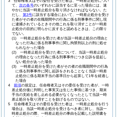
3
任命権者又はその委任を受けた者は、一時差止処分につい
て、
次の各号
のいずれかに該当するに至った場合には、速
やかに当該一時差止処分を取り消さなければならない。
た
だし、
第3号
に該当する場合において、一時差止処分を受け
た者がその者の在職期間中の行為に係る刑事事件に関し現
に逮捕されているときその他これを取り消すことが一時差
止処分の目的に明らかに反すると認めるときは、この限り
でない。
(1)
一時差止処分を受けた者が当該一時差止処分の理由と
なった行為に係る刑事事件に関し拘禁刑以上の刑に処せ
られなかった場合
(2)
一時差止処分を受けた者について、当該一時差止処分
の理由となった行為に係る刑事事件につき公訴を提起し
ない処分があった場合
(3)
一時差止処分を受けた者がその者の在職期間中の行為
に係る刑事事件に関し起訴をされることなく当該一時差
止処分に係る期末手当の基準日から起算して1年を経過し
た場合
4
前項
の規定は、任命権者又はその委任を受けた者が、一時
差止処分後に判明した事実又は生じた事情に基づき、期末
手当の支給を差し止める必要がなくなったとして当該一時
差止処分を取り消すことを妨げるものではない。
5
任命権者又はその委任を受けた者は、一時差止処分を行う
場合は、当該一時差止処分を受けるべき者に対し、当該一
時差止処分の際、一時差止処分の事由を記載した説明書を