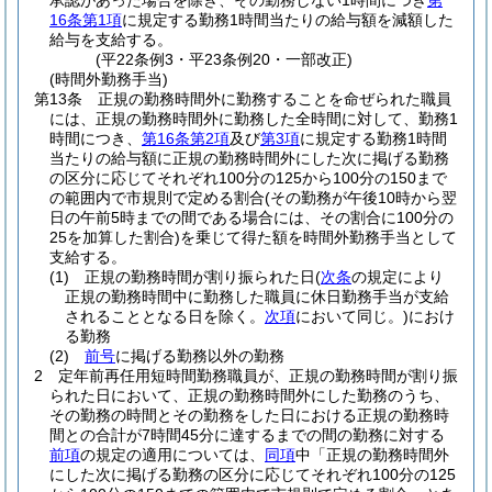
承認があった場合を除き、その勤務しない1時間につき
第
16条第1項
に規定する勤務1時間当たりの給与額を減額した
給与を支給する。
(平22条例3・平23条例20・一部改正)
(時間外勤務手当)
第13条
正規の勤務時間外に勤務することを命ぜられた職員
には、正規の勤務時間外に勤務した全時間に対して、勤務1
時間につき、
第16条第2項
及び
第3項
に規定する勤務1時間
当たりの給与額に正規の勤務時間外にした次に掲げる勤務
の区分に応じてそれぞれ100分の125から100分の150まで
の範囲内で市規則で定める割合
(その勤務が午後10時から翌
日の午前5時までの間である場合には、その割合に100分の
25を加算した割合)
を乗じて得た額を時間外勤務手当として
支給する。
(1)
正規の勤務時間が割り振られた日
(
次条
の規定により
正規の勤務時間中に勤務した職員に休日勤務手当が支給
されることとなる日を除く。
次項
において同じ。)
におけ
る勤務
(2)
前号
に掲げる勤務以外の勤務
2
定年前再任用短時間勤務職員が、正規の勤務時間が割り振
られた日において、正規の勤務時間外にした勤務のうち、
その勤務の時間とその勤務をした日における正規の勤務時
間との合計が7時間45分に達するまでの間の勤務に対する
前項
の規定の適用については、
同項
中「正規の勤務時間外
にした次に掲げる勤務の区分に応じてそれぞれ100分の125