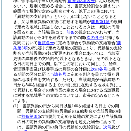
域に係る地域手当の支給割合
(
前条第2項各号
に定める割合
をいい、規則で定める場合には、当該支給割合を超えない
範囲内で規則で定める割合とする。以下この項において
「異動前の支給割合」という。)
に達しないこととなると
き、又は当該異動の直後に在勤する地域が
前条第1項
の規則
で定める地域に該当しないこととなるときは、異動の円滑
を図るため、当該職員には、
前条
の規定にかかわらず、当
該異動の日から3年を経過するまでの間
(
次の各号
に掲げる
期間において
当該各号
に定める割合が異動後の支給割合
(
前
条第3項
の市規則で定める級地の変更により、異動後の支給
割合が当該異動の後に変更された場合にあっては、当該変
更後の異動後の支給割合)
以下となるときは、その以下とな
る日の前日までの間。以下この項において同じ。)
、給料、
管理職手当及び扶養手当の月額の合計額に
次の各号
に掲げ
る期間の区分に応じ
当該各号
に定める割合を乗じて得た月
額の地域手当を支給する。
ただし、当該職員が当該異動の
日から3年を経過するまでの間に更に在勤する地域を異にし
て異動した場合その他市長の定める場合における当該職員
に対する地域手当の支給については、市長の定めるところ
による。
(1)
当該異動の日から同日以後1年を経過する日までの期
間 異動前の支給割合
(異動前の支給割合が当該異動の後
に
前条第3項
の市規則で定める級地の変更により当該異動
の日の前日の異動前の支給割合を超えた場合にあって
は、当該異動の日の前日の異動前の支給割合。
次号
及び