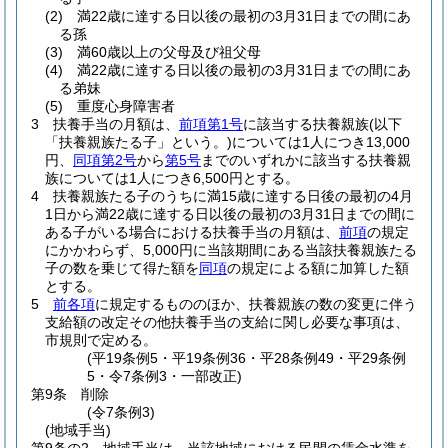
(2)
満22歳に達する日以後の最初の3月31日までの間にあ
る孫
(3)
満60歳以上の父母及び祖父母
(4)
満22歳に達する日以後の最初の3月31日までの間にあ
る弟妹
(5)
重度心身障害者
3
扶養手当の月額は、
前項第1号
に該当する扶養親族
(以下
「扶養親族たる子」という。)
については1人につき13,000
円、
同項第2号
から
第5号
までのいずれかに該当する扶養親
族については1人につき6,500円とする。
4
扶養親族たる子のうちに満15歳に達する日後の最初の4月
1日から満22歳に達する日以後の最初の3月31日までの間に
ある子がいる場合における扶養手当の月額は、
前項
の規定
にかかわらず、5,000円に当該期間にある当該扶養親族たる
子の数を乗じて得た額を
同項
の規定による額に加算した額
とする。
5
前各項
に規定するもののほか、扶養親族の数の変更に伴う
支給額の改定その他扶養手当の支給に関し必要な事項は、
市規則で定める。
(平19条例5・平19条例36・平28条例49・平29条例
5・令7条例3・一部改正)
第9条
削除
(令7条例3)
(地域手当)