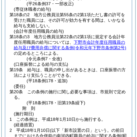
(平26条例37・一部改正)
(専従休職者の給与)
第18条の2
地方公務員法第55条の2第1項ただし書の許可を
受けた職員には、その許可が効力を有する間は、いかなる
給与も支給しない。
(会計年度任用職員の給与)
第18条の3
地方公務員法第22条の2第1項に規定する会計年
度任用職員の給与については、
下野市会計年度任用職員の
給与及び費用弁償に関する条例
(令和元年下野市条例第2号)
の定めるところによる。
(令元条例7・全改)
(口座振替による給与の支払)
第19条
給与は、職員の申し出があるときは、口座振替の方
法により支払うことができる。
(平18条例178・追加)
(委任)
第20条
この条例の施行に関し必要な事項は、市規則で定め
る。
(平18条例178・旧第19条繰下)
附
則
(施行期日)
1
この条例は、平成18年1月10日から施行する。
(経過措置)
2
平成18年1月10日(以下「新市設置の日」という。の前日
までにおける合併前の南河内町職員の給与に関する条例
(昭