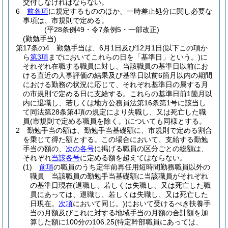
交付しなければならない。
6
前各項
に規定するもののほか、一時差止処分に関し必要な
事項は、市規則で定める。
(平28条例49・令7条例5・一部改正)
(勤勉手当)
第17条の4
勤勉手当は、6月1日及び12月1日
(以下この項か
ら
第3項
までにおいてこれらの日を「基準日」という。)
に
それぞれ在職する職員に対し、当該職員の基準日以前にお
ける直近の人事評価の結果及び基準日以前6箇月以内の期間
における勤務の状況に応じて、それぞれ基準日の属する月
の市規則で定める日に支給する。
これらの基準日前1箇月以
内に退職し、若しくは地方公務員法第16条第1号に該当し
て同法第28条第4項の規定により失職し、又は死亡した職
員
(市規則で定める職員を除く。)
についても同様とする。
2
勤勉手当の額は、勤勉手当基礎額に、市規則で定める割合
を乗じて得た額とする。
この場合において、支給する勤勉
手当の額の、
次の各号
に掲げる職員の区分ごとの総額は、
それぞれ
当該各号
に定める額を超えてはならない。
(1)
前項
の職員のうち定年前再任用短時間勤務職員以外の
職員 当該職員の勤勉手当基礎額に当該職員がそれぞれ
の基準日現在
(退職し、若しくは失職し、又は死亡した職
員にあっては、退職し、若しくは失職し、又は死亡した
日現在。
次項
において同じ。)
において受けるべき扶養手
当の月額及びこれに対する地域手当の月額の合計額を加
算した額に100分の106.25
(特定幹部職員にあっては、