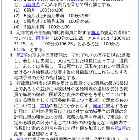
じ、
当該各号
に定める割合を乗じて得た額とする。
(1)
6箇月 100分の100
(2)
5箇月以上6箇月未満 100分の80
(3)
3箇月以上5箇月未満 100分の60
(4)
3箇月未満 100分の30
3
定年前再任用短時間勤務職員に対する
前項
の規定の適用に
ついては、
同項
中「100分の126.25」とあるのは「100分の
71.25」と、「100分の106.25」とあるのは「100分の
61.25」とする。
4
第2項
の期末手当基礎額は、それぞれその基準日現在
(退職
し、若しくは失職し、又は死亡した職員にあっては、退職
し、若しくは失職し、又は死亡した日現在)
において職員が
受けるべき給料及び扶養手当の月額並びにこれらに対する
地域手当の月額の合計額とする。
5
行政職給料表の適用を受ける職員でその職務の級が3級以
上であるもの並びに同表以外の各給料表の適用を受ける職
員で職務の複雑、困難及び責任の度等を考慮してこれに担
当する職員として当該各給料表につき市規則で定めるもの
については、
前項
の規定にかかわらず、
同項
に規定する合
計額に、給料の月額及びこれに対する地域手当の月額の合
計額に職の職制上の段階、職務の級等を考慮して市規則で
定める職員の区分に応じて100分の20を超えない範囲内で
市規則で定める割合を乗じて得た額を加算した額を
第2項
の
期末手当基礎額とする。
6
第2項
に規定する在職期間の算定に関し必要な事項は、市