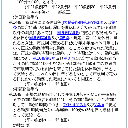
「100分の100」とする。
(平21条例27・平22条例3・平23条例20・平26条例
6・令4条例24・一部改正)
(休日勤務手当)
第14条
祝日法による休日等
(
休暇等条例第3条第1項
又は
第4
条
の規定に基づき毎日曜日を週休日と定められている職員
以外の職員にあっては、
同条例第9条
に規定する祝日法によ
る休日が
同条例第4条
及び
第5条
の規定に基づく週休日に当
たるときは、市規則で定める日)
及び年末年始の休日等にお
いて正規の勤務時間中に勤務することを命ぜられた職員に
は、正規の勤務時間中に勤務した全時間に対して、勤務1時
間につき、
第16条第2項
及び
第3項
に規定する勤務1時間当
たりの給与額に100分の125から100分の150までの範囲内
で市規則で定める割合を乗じて得た額を休日勤務手当とし
て支給する。
これらの日に準ずるものとして市規則で定め
る日において勤務した職員についても同様とする。
(平23条例20・一部改正)
(夜間勤務手当)
第15条
正規の勤務時間として午後10時から翌日の午前5時
までの間に勤務する職員には、その間に勤務した全時間に
対して、勤務1時間につき、
第16条第2項
及び
第3項
に規定
する勤務1時間当たりの給与額の100分の25を夜間勤務手当
として支給する。
(平23条例20・一部改正)
(端数計算)