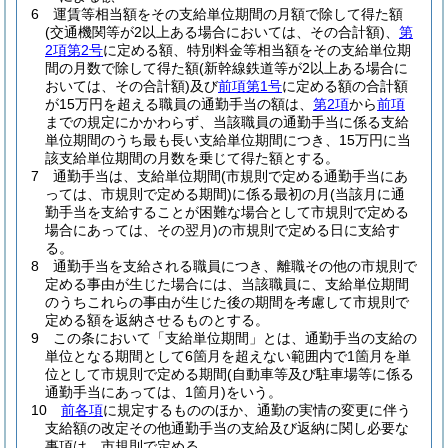
6
運賃等相当額をその支給単位期間の月額で除して得た額
(交通機関等が2以上ある場合においては、その合計額)
、
第
2項第2号
に定める額、特別料金等相当額をその支給単位期
間の月数で除して得た額
(新幹線鉄道等が2以上ある場合に
おいては、その合計額)
及び
前項第1号
に定める額の合計額
が15万円を超える職員の通勤手当の額は、
第2項
から
前項
までの規定にかかわらず、当該職員の通勤手当に係る支給
単位期間のうち最も長い支給単位期間につき、15万円に当
該支給単位期間の月数を乗じて得た額とする。
7
通勤手当は、支給単位期間
(市規則で定める通勤手当にあ
っては、市規則で定める期間)
に係る最初の月
(当該月に通
勤手当を支給することが困難な場合として市規則で定める
場合にあっては、その翌月)
の市規則で定める日に支給す
る。
8
通勤手当を支給される職員につき、離職その他の市規則で
定める事由が生じた場合には、当該職員に、支給単位期間
のうちこれらの事由が生じた後の期間を考慮して市規則で
定める額を返納させるものとする。
9
この条において「支給単位期間」とは、通勤手当の支給の
単位となる期間として6箇月を超えない範囲内で1箇月を単
位として市規則で定める期間
(自動車等及び駐車場等に係る
通勤手当にあっては、1箇月)
をいう。
10
前各項
に規定するもののほか、通勤の実情の変更に伴う
支給額の改定その他通勤手当の支給及び返納に関し必要な
事項は、市規則で定める。