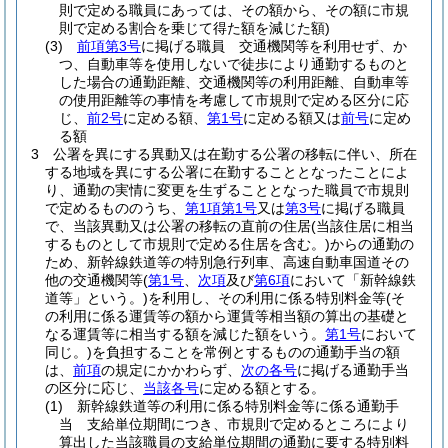
則で定める職員にあっては、その額から、その額に市規
則で定める割合を乗じて得た額を減じた額)
(3)
前項第3号
に掲げる職員 交通機関等を利用せず、か
つ、自動車等を使用しないで徒歩により通勤するものと
した場合の通勤距離、交通機関等の利用距離、自動車等
の使用距離等の事情を考慮して市規則で定める区分に応
じ、
前2号
に定める額、
第1号
に定める額又は
前号
に定め
る額
3
公署を異にする異動又は在勤する公署の移転に伴い、所在
する地域を異にする公署に在勤することとなったことによ
り、通勤の実情に変更を生ずることとなった職員で市規則
で定めるもののうち、
第1項第1号
又は
第3号
に掲げる職員
で、当該異動又は公署の移転の直前の住居
(当該住居に相当
するものとして市規則で定める住居を含む。)
からの通勤の
ため、新幹線鉄道等の特別急行列車、高速自動車国道その
他の交通機関等
(
第1号
、
次項
及び
第6項
において「新幹線鉄
道等」という。)
を利用し、その利用に係る特別料金等
(そ
の利用に係る運賃等の額から運賃等相当額の算出の基礎と
なる運賃等に相当する額を減じた額をいう。
第1号
において
同じ。)
を負担することを常例とするものの通勤手当の額
は、
前項
の規定にかかわらず、
次の各号
に掲げる通勤手当
の区分に応じ、
当該各号
に定める額とする。
(1)
新幹線鉄道等の利用に係る特別料金等に係る通勤手
当 支給単位期間につき、市規則で定めるところにより
算出した当該職員の支給単位期間の通勤に要する特別料