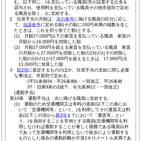
む。以下同じ。)
を支払っている職員
(市が設置する公舎を
貸与され、使用料を支払っている職員その他市規則で定め
る職員を除く。)
に支給する。
2
住居手当の月額は、
次の各号
に掲げる職員の区分に応じ
て、
当該各号
に定める額
(その額に100円未満の端数を生じ
たときは、これを切り捨てた額)
とする。
(1)
月額27,000円以下の家賃を支払っている職員 家賃の
月額から16,000円を控除した額
(2)
月額27,000円を超える家賃を支払っている職員 家賃
の月額から27,000円を控除した額の2分の1
(その控除し
た額の2分の1が17,000円を超えるときは、17,000円)
を
11,000円に加算した額
3
前2項
に規定するもののほか、住居手当の支給に関し必要
な事項は、市規則で定める。
(平21条例34・平26条例6・一部改正、平26条例
37・旧第9条の2繰下、令元条例12・一部改正)
(通勤手当)
第10条
通勤手当は、次に掲げる職員に支給する。
(1)
通勤のため交通機関又は有料の道路
(以下この条にお
いて「交通機関等」という。)
を利用してその運賃又は料
金
(以下この項から
第3項
までにおいて「運賃等」とい
う。)
を負担することを常例とする職員
(交通機関等を利
用しなければ通勤することが著しく困難である職員以外
であって交通機関等を利用しないで徒歩により通勤する
ものとした場合の通勤距離が片道2キロメートル未満であ