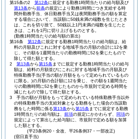
第15条の2
第12条
に規定する勤務1時間当たりの給与額及び
第13条
から
前条
の規定により勤務1時間につき支給する時
間外勤務手当、休日勤務手当又は夜間勤務手当の額を算定
する場合において、当該額に50銭未満の端数を生じたとき
は、これを切り捨て、50銭以上1円未満の端数を生じたと
きは、これを1円に切り上げるものとする。
(勤務1時間当たりの給与額の算出)
第16条
第12条
に規定する勤務1時間当たりの給与額は、給
料の月額及びこれに対する地域手当の月額の合計に12を乗
じ、その額を1週間当たりの勤務時間に52を乗じたもので
除して得た額とする。
2
第13条
から
第15条
までに規定する勤務1時間当たりの給与
額は、給料の月額並びにこれに対する地域手当の月額及び
特殊勤務手当
(手当の額が月額をもって定められているもの
に限る。)
の月額の合計額に12を乗じ、その額を1週間当た
りの勤務時間に52を乗じたものから市規則で定める時間を
減じたもので除して得た額とする。
3
手当の額が月額をもって定められている特殊勤務手当以外
の特殊勤務手当の支給対象となる勤務をした場合の当該勤
務をした時間に係る
第13条
から
第15条
までに規定する勤務
1時間当たりの給与額は、
前項
の規定にかかわらず、
同項
の
規定によって算出した給与額に、市規則で定める額を加算
した額とする。
(平23条例20・全改、平26条例37・一部改正)
(宿日直手当)