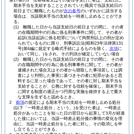
第17条の3
任命権者又はその委任を受けた者は、支給日に
期末手当を支給することとされていた職員で当該支給日の
前日までに離職したものが
次の各号
のいずれかに該当する
場合は、当該期末手当の支給を一時差し止めることができ
る。
(1)
離職した日から当該支給日の前日までの間に、その者
の在職期間中の行為に係る刑事事件に関して、その者が
起訴
(当該起訴に係る犯罪について拘禁刑以上の刑が定め
られているものに限り、刑事訴訟法
(昭和23年法律第131
号)
第6編に規定する略式手続によるものを除く。
次項
に
おいて同じ。)
をされ、その判決が確定していない場合
(2)
離職した日から当該支給日の前日までの間に、その者
の在職期間中の行為に係る刑事事件に関して、その者が
逮捕された場合又はその者から聴取した事項若しくは調
査により判明した事実に基づきその者に犯罪があると思
料するに至った場合であって、その者に対し期末手当を
支給することが、公務に対する信頼を確保し、期末手当
に関する制度の適正かつ円滑な実施を維持する上で重大
な支障を生ずると認めるとき。
2
前項
の規定による期末手当の支給を一時差し止める処分
(以下「一時差止処分」という。)
を受けた者は、一時差止
処分があったことを知った日の翌日から起算して3月が経過
した後においては、当該一時差止処分後の事情の変化を理
由に、当該一時差止処分をした者に対し、その取消しを申
し立てることができる。