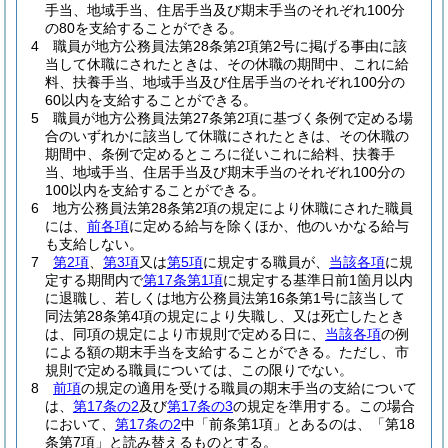
手当、地域手当、住居手当及び期末手当のそれぞれ100分
の80を支給することができる。
4
職員が地方公務員法第28条第2項第2号に掲げる事由に該
当して休職にされたときは、その休職の期間中、これに給
料、扶養手当、地域手当及び住居手当のそれぞれ100分の
60以内を支給することができる。
5
職員が地方公務員法第27条第2項に基づく条例で定める場
合のいずれかに該当して休職にされたときは、その休職の
期間中、条例で定めるところに従いこれに給料、扶養手
当、地域手当、住居手当及び期末手当のそれぞれ100分の
100以内を支給することができる。
6
地方公務員法第28条第2項の規定により休職にされた職員
には、
前各項
に定める給与を除くほか、他のいかなる給与
も支給しない。
7
第2項
、
第3項
又は
第5項
に規定する職員が、
当該各項
に規
定する期間内で
第17条第1項
に規定する基準日前1箇月以内
に退職し、若しくは地方公務員法第16条第1号に該当して
同法第28条第4項の規定により失職し、又は死亡したとき
は、同項の規定により市規則で定める日に、
当該各項
の例
による額の期末手当を支給することができる。
ただし、市
規則で定める職員については、この限りでない。
8
前項
の規定の適用を受ける職員の期末手当の支給について
は、
第17条の2
及び
第17条の3
の規定を準用する。
この場合
において、
第17条の2
中「前条第1項」とあるのは、「第18
条第7項」と読み替えるものとする。