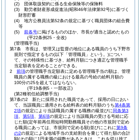
(2)
団体取扱契約に係る生命保険等の保険料
(3)
勤労者財産形成促進法
(昭和46年法律第92号)
に基づく
財形貯蓄
(4)
地方公務員法第52条の規定に基づく職員団体の組合費
等
(5)
前各号
に掲げるもののほか、市長が適当と認めたもの
(平22条例25・全改)
(管理職手当)
第7条
市長は、管理又は監督の地位にある職員のうち下野市
規則で指定するもの
(以下「管理職員」という。)
につい
て、その特殊性に基づき、給料月額につき適正な管理職手
当定額表を定めることができる。
2
前項
の管理職手当定額表に定める管理職手当の額は、管理
職員の属する職務の級における最高の号給の給料月額の
100分の25を超えてはならない。
(平19条例5・一部改正)
(第2種初任給調整手当)
第7条の2
新たに採用された職員であって、採用の日におい
て、当該職員に適用される給料表の給料月額のうち
第4条第
2項
の規定により当該職員の属する職務の級並びに
同条第3
項
、
第5項
、
第6項
の規定により当該職員の受ける号給に応
じた額
(定年前再任用短時間勤務職員その他の市規則で定め
る職員にあっては、市規則で定める額)
並びにこれに
第9条
の2
の規定による地域手当の支給割合を乗じて得た額の合計
額
(その額に1円未満の端数があるときは、これを切り捨て