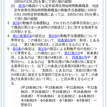
100分の126.25)
を乗じて得た額の総額
(2)
前項
の職員のうち定年前再任用短時間勤務職員 当該
定年前再任用短時間勤務職員の勤勉手当基礎額に100分
の51.25
(特定幹部職員にあっては、100分の61.25)
を乗じ
て得た額の総額
3
前項
の勤勉手当基礎額は、それぞれその基準日現在におい
て職員が受けるべき給料の月額及びこれに対する地域手当
の月額とする。
4
第17条第5項
の規定は、
第2項
の勤勉手当基礎額について
準用する。
この場合において、
同条第5項
中「前項」とある
のは、「第17条の4第3項」と読み替えるものとする。
5
前2条
の規定は、
第1項
の規定による勤勉手当の支給につ
いて準用する。
この場合において、
第17条の2
中「前条第1
項」とあるのは「第17条の4第1項」と、
同条第1号
中「基
準日から」とあるのは「基準日
(第17条の4第1項に規定す
る基準日をいう。以下この条及び次条第3項第3号において
同じ。)
から」と、「支給日」とあるのは「支給日
(第17条
の4第1項に規定する市規則で定める日をいう。以下この条
及び次条第1項において同じ。)
」と読み替えるものとす
る。
(平18条例178・平19条例36・平21条例34・平22条
例25・平26条例37・平28条例13・平28条例49・平
30条例7・平30条例41・令元条例12・令4条例23・
令4条例24・令5条例26・令7条例3・令8条例3・一
部改正)