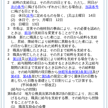
2
給料の支給日は、その月の15日とする。
ただし、同日が
次の各号
に掲げる日のいずれかに当たる場合は、
当該各号
に掲げる日とする。
(1)
休日
(
次号
に定めるものを除く。)
又は土曜日 14日
(2)
休日で、かつ、月曜日 12日
(3)
日曜日 13日
3
市長は、災害その他特別の事由により、その必要を認めた
ときは、
前項
の支給日を変更することができる。
第6条
新たに職員となった者には、その日から給料を支給
し、昇給、降給等により給料額に異動を生じた者には、そ
の日から新たに定められた給料を支給する。
2
職員が退職したときは、その日まで給料を支給する。
3
職員が死亡したときは、その月まで給料を支給する。
4
第1項
又は
第2項
の規定により給料を支給する場合であっ
て、給与期間の初日から支給するとき以外のとき又は給与
期間の末日まで支給するとき以外のときは、その給料額
は、その給与期間の現日数から
休暇等条例第3条第1項
及び
第4項
、
第4条
並びに
第5条
の規定に基づく週休日の日数を
差し引いた日数を基礎として日割りによって計算する。
(平30条例7・一部改正)
(給与からの控除)
第6条の2
地方公務員法第25条第2項の規定により、次に掲
げるものは、職員に給与を支給する際、その給与から控除
することができる。
(1)
職員互助会の会費