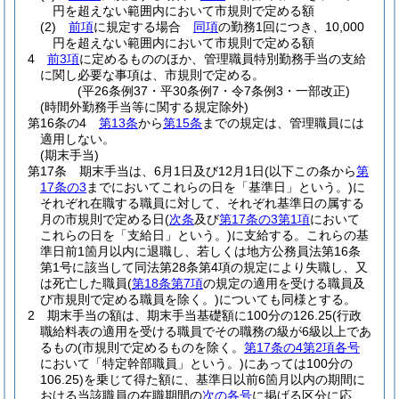
円を超えない範囲内において市規則で定める額
(2)
前項
に規定する場合
同項
の勤務1回につき、10,000
円を超えない範囲内において市規則で定める額
4
前3項
に定めるもののほか、管理職員特別勤務手当の支給
に関し必要な事項は、市規則で定める。
(平26条例37・平30条例7・令7条例3・一部改正)
(時間外勤務手当等に関する規定除外)
第16条の4
第13条
から
第15条
までの規定は、管理職員には
適用しない。
(期末手当)
第17条
期末手当は、6月1日及び12月1日
(以下この条から
第
17条の3
までにおいてこれらの日を「基準日」という。)
に
それぞれ在職する職員に対して、それぞれ基準日の属する
月の市規則で定める日
(
次条
及び
第17条の3第1項
において
これらの日を「支給日」という。)
に支給する。
これらの基
準日前1箇月以内に退職し、若しくは地方公務員法第16条
第1号に該当して同法第28条第4項の規定により失職し、又
は死亡した職員
(
第18条第7項
の規定の適用を受ける職員及
び市規則で定める職員を除く。)
についても同様とする。
2
期末手当の額は、期末手当基礎額に100分の126.25
(行政
職給料表の適用を受ける職員でその職務の級が6級以上であ
るもの
(市規則で定めるものを除く。
第17条の4第2項各号
において「特定幹部職員」という。)
にあっては100分の
106.25)
を乗じて得た額に、基準日以前6箇月以内の期間に
おける当該職員の在職期間の
次の各号
に掲げる区分に応