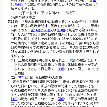
承認があった場合を除き、その勤務しない1時間につき
第
16条第1項
に規定する勤務1時間当たりの給与額を減額した
給与を支給する。
(平22条例3・平23条例20・一部改正)
(時間外勤務手当)
第13条
正規の勤務時間外に勤務することを命ぜられた職員
には、正規の勤務時間外に勤務した全時間に対して、勤務1
時間につき、
第16条第2項
及び
第3項
に規定する勤務1時間
当たりの給与額に正規の勤務時間外にした次に掲げる勤務
の区分に応じてそれぞれ100分の125から100分の150まで
の範囲内で市規則で定める割合
(その勤務が午後10時から翌
日の午前5時までの間である場合には、その割合に100分の
25を加算した割合)
を乗じて得た額を時間外勤務手当として
支給する。
(1)
正規の勤務時間が割り振られた日
(
次条
の規定により
正規の勤務時間中に勤務した職員に休日勤務手当が支給
されることとなる日を除く。
次項
において同じ。)
におけ
る勤務
(2)
前号
に掲げる勤務以外の勤務
2
定年前再任用短時間勤務職員が、正規の勤務時間が割り振
られた日において、正規の勤務時間外にした勤務のうち、
その勤務の時間とその勤務をした日における正規の勤務時
間との合計が7時間45分に達するまでの間の勤務に対する
前項
の規定の適用については、
同項
中「正規の勤務時間外
にした次に掲げる勤務の区分に応じてそれぞれ100分の125