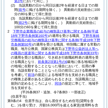
第3号
において同じ。)
(2)
当該異動の日から同日以後2年を経過する日までの期
間
(
前号
に掲げる期間を除く。)
異動前の支給割合に100
分の80を乗じて得た割合
(3)
当該異動の日から同日以後3年を経過する日までの期
間
(
前2号
に掲げる期間を除く。)
異動前の支給割合に
100分の60を乗じて得た割合
2
下野市企業職員の給与の種類及び基準に関する条例
(平成
18年下野市条例第160号)
の適用を受ける職員、
下野市単純
労務職員の給与の種類及び基準に関する条例
(平成18年下野
市条例第50号)
の適用を受ける職員、特別職に属する常勤の
職員、地方公務員、国家公務員又は
下野市公益的法人等へ
の職員の派遣等に関する条例
(平成18年下野市条例第33号)
の適用を受ける職員が、引き続き行政職給料表の適用を受
ける職員となり、
前条第2項第1号の6
級地に係る地域以外
の地域に在勤することとなった場合において、任用の事
情、当該在勤することとなった日の前日における勤務地等
を考慮して
前項
の規定による地域手当を支給される職員と
の権衡上必要があると認められるときは、当該職員には、
規則の定めるところにより、
同項
の規定に準じて、地域手
当を支給する。
(平26条例37・追加、令7条例3・一部改正)
(住居手当)
第9条の4
住居手当は、自ら居住するため住宅
(貸間を含
む。)
を借り受け、月額16,000円を超える家賃
(使用料を含