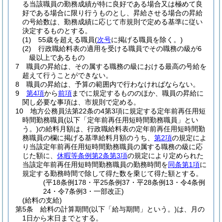
る当該職員の勤務成績が特に良好である場合又は極めて良
好である場合に限り行うものとし、昇給させる場合の昇給
の号給数は、勤務成績に応じて市規則で定める基準に従い
決定するものとする。
(1)
55歳を超える職員
(
次号
に掲げる職員を除く。)
(2)
行政職給料表の適用を受ける職員でその職務の級が6
級以上であるもの
7
職員の昇給は、その属する職務の級における最高の号給を
超えて行うことができない。
8
職員の昇給は、予算の範囲内で行わなければならない。
9
第4項
から
前項
までに規定するもののほか、職員の昇給に
関し必要な事項は、市規則で定める。
10
地方公務員法第22条の4第3項に規定する定年前再任用短
時間勤務職員
(以下「定年前再任用短時間勤務職員」とい
う。)
の給料月額は、行政職給料表の定年前再任用短時間勤
務職員の欄に掲げる基準給料月額のうち、
第2項
の規定によ
り当該定年前再任用短時間勤務職員の属する職務の級に応
じた額に、
休暇等条例第2条第3項
の規定により定められた
当該定年前再任用短時間勤務職員の勤務時間を
同条第1項
に
規定する勤務時間で除して得た数を乗じて得た額とする。
(平18条例178・平25条例37・平28条例13・令4条例
24・令7条例3・一部改正)
(給料の支給)
第5条
給料の計算期間
(以下「給与期間」という。)
は、月の
1日から末日までとする。