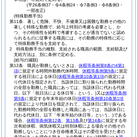
(平26条例37・令4条例24・令7条例3・令8条例3・
一部改正)
(特殊勤務手当)
第11条
著しく危険、不快、不健康又は困難な勤務その他の
著しく特殊な勤務で、給与上特別の考慮を必要とし、か
つ、その特殊性を給料で考慮することが適当でないと認め
られるものに従事する職員には、その勤務の特殊性に応じ
て特殊勤務手当を支給する。
2
特殊勤務手当の種類、支給される職員の範囲、支給額及び
支給方法は、別に条例で定める。
(給与の減額)
第12条
職員が勤務しないときは、
休暇等条例第8条の4第1
項
に規定する時間外勤務代休時間、
休暇等条例第9条
に規定
する祝日法による休日
(
休暇等条例第10条第1項
の規定によ
り代休日を指定されて、当該休日に割り振られた勤務時間
の全部を勤務した職員にあっては、当該休日に代わる代休
日。以下「祝日法による休日等」という。)
又は
休暇等条例
第9条
に規定する年末年始の休日
(
休暇等条例第10条第1項
の規定により代休日を指定されて、当該休日に割り振られ
た勤務時間の全部を勤務した職員にあっては、当該休日に
代わる代休日。以下「年末年始の休日等」という。)
である
場合、
休暇等条例第12条
、
第13条
及び
第14条
に規定する年
次有給休暇、病気休暇又は特別休暇による場合その他その
勤務しないことにつき任命権者又はその委任を受けた者の