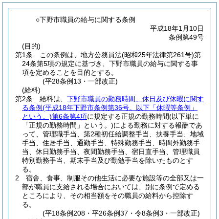
○下野市職員の給与に関する条例
平成18年1月10日
条例第49号
(目的)
第1条
この条例は、地方公務員法
(昭和25年法律第261号)
第
24条第5項の規定に基づき、下野市職員の給与に関する事
項を定めることを目的とする。
(平28条例13・一部改正)
(給料)
第2条
給料は、
下野市職員の勤務時間、休日及び休暇に関す
る条例
(平成18年下野市条例第36号。以下「休暇等条例」
という。)
第6条第4項
に規定する正規の勤務時間
(以下単に
「正規の勤務時間」という。)
による勤務に対する報酬であ
って、管理職手当、第2種初任給調整手当、扶養手当、地域
手当、住居手当、通勤手当、特殊勤務手当、時間外勤務手
当、休日勤務手当、夜間勤務手当、宿日直手当、管理職員
特別勤務手当、期末手当及び勤勉手当を除いたものとす
る。
2
宿舎、食事、制服その他生活に必要な施設等の全部又は一
部が職員に支給される場合においては、別に条例で定める
ところにより、その相当額をその職員の給料から控除す
る。
(平18条例208・平26条例37・令8条例3・一部改正)