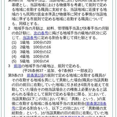
第9条の2
地域手当は、当該地域における民間の賃金水準を
基礎とし、当該地域における物価等を考慮して規則で定め
る地域に在勤する職員に支給する。
当該地域に近接する地
域のうち民間の賃金水準及び物価等に関する事情が当該地
域に準ずる市規則で定める地域に在勤する職員について
も、同様とする。
2
地域手当の月額は、給料、管理職手当及び扶養手当の月額
の合計額に、
次の各号
に掲げる地域手当の級地の区分に応
じて、
当該各号
に定める割合を乗じて得た額とする。
(1)
1級地 100分の20
(2)
2級地 100分の16
(3)
3級地 100分の12
(4)
4級地 100分の8
(5)
5級地 100分の4
3
前項
の地域手当の級地は、規則で定める。
(平26条例37・追加、令7条例3・一部改正)
第9条の3
前条第1項
の規則で定める地域に在勤する職員が
その在勤する地域を異にして異動した場合
(職員が当該異動
の日の前日に在勤していた地域に引き続き6箇月を超えて在
勤していた場合その他当該場合との権衡上必要があると認
められる場合として規則で定める場合に限る。)
において、
当該異動
(以下この項において単に「異動」という。)
の直
後に在勤する地域に係る地域手当の支給割合
(
前条第2項各
号
に定める割合をいう。以下この項において「異動後の支
給割合」という。)
が当該異動の日の前日に在勤していた地