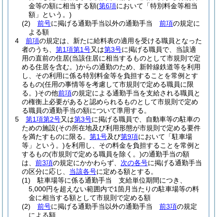
金等の額に相当する額
(
第6項
において「特別料金等相当
額」という。)
(2)
前号
に掲げる通勤手当以外の通勤手当
前項
の規定に
よる額
4
前項
の規定は、新たに給料表の適用を受ける職員となった
者のうち、
第1項第1号
又は
第3号
に掲げる職員で、当該適
用の直前の住居
(当該住居に相当するものとして市規則で定
める住居を含む。)
からの通勤のため、新幹線鉄道等を利用
し、その利用に係る特別料金等を負担することを常例とす
るもの
(任用の事情等を考慮して市規則で定める職員に限
る。)
その他
前項
の規定による通勤手当を支給される職員と
の権衡上必要があると認められるものとして市規則で定め
る職員の通勤手当の額について準用する。
5
第1項第2号
又は
第3号
に掲げる職員で、自動車等の駐車の
ための施設
(その所在地及び利用形態が市規則で定める要件
を満たすものに限る。
第1号
及び
第9項
において「駐車場
等」という。)
を利用し、その料金を負担することを常例と
するもの
(市規則で定める職員を除く。)
の通勤手当の額
は、
前3項
の規定にかかわらず、
次の各号
に掲げる通勤手当
の区分に応じ、
当該各号
に定める額とする。
(1)
駐車場等に係る通勤手当 支給単位期間につき、
5,000円を超えない範囲内で1箇月当たりの駐車場等の料
金に相当する額として市規則で定める額
(2)
前号
に掲げる通勤手当以外の通勤手当
前3項
の規定
による額