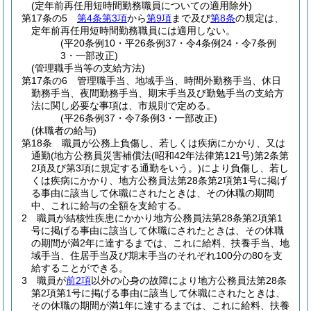
(定年前再任用短時間勤務職員についての適用除外)
第17条の5
第4条第3項
から
第9項
まで及び
第8条
の規定は、
定年前再任用短時間勤務職員には適用しない。
(平20条例10・平26条例37・令4条例24・令7条例
3・一部改正)
(管理職手当等の支給方法)
第17条の6
管理職手当、地域手当、時間外勤務手当、休日
勤務手当、夜間勤務手当、期末手当及び勤勉手当の支給方
法に関し必要な事項は、市規則で定める。
(平26条例37・令7条例3・一部改正)
(休職者の給与)
第18条
職員が公務上負傷し、若しくは疾病にかかり、又は
通勤
(地方公務員災害補償法
(昭和42年法律第121号)
第2条第
2項及び第3項に規定する通勤をいう。)
により負傷し、若し
くは疾病にかかり、地方公務員法第28条第2項第1号に掲げ
る事由に該当して休職にされたときは、その休職の期間
中、これに給与の全額を支給する。
2
職員が結核性疾患にかかり地方公務員法第28条第2項第1
号に掲げる事由に該当して休職にされたときは、その休職
の期間が満2年に達するまでは、これに給料、扶養手当、地
域手当、住居手当及び期末手当のそれぞれ100分の80を支
給することができる。
3
職員が
前2項
以外の心身の故障により地方公務員法第28条
第2項第1号に掲げる事由に該当して休職にされたときは、
その休職の期間が満1年に達するまでは、これに給料、扶養