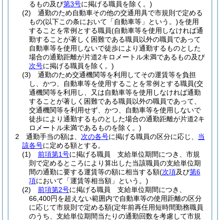
るもの及び
第3号
に掲げる職員を除く。)
(2)
通勤のため自動車その他の交通用具で市規則で定める
もの
(以下この条において「自動車等」という。)
を使用
することを常例とする職員
(自動車等を使用しなければ通
勤することが著しく困難である職員以外の職員であって
自動車等を使用しないで徒歩により通勤するものとした
場合の通勤距離が片道2キロメートル未満であるもの及び
次号
に掲げる職員を除く。)
(3)
通勤のため交通機関等を利用してその運賃等を負担
し、かつ、自動車等を使用することを常例とする職員
(交
通機関等を利用し、又は自動車等を使用しなければ通勤
することが著しく困難である職員以外の職員であって、
交通機関等を利用せず、かつ、自動車等を使用しないで
徒歩により通勤するものとした場合の通勤距離が片道2キ
ロメートル未満であるものを除く。)
2
通勤手当の額は、
次の各号
に掲げる職員の区分に応じ、
当
該各号
に定める額とする。
(1)
前項第1号
に掲げる職員 支給単位期間につき、市規
則で定めるところにより算出した当該職員の支給単位期
間の通勤に要する運賃等の額に相当する額
(
次項
及び
第6
項
において「運賃等相当額」という。)
(2)
前項第2号
に掲げる職員 支給単位期間につき、
66,400円を超えない範囲内で自動車等の使用距離の区分
に応じて市規則で定める額
(定年前再任用短時間勤務職員
のうち、支給単位期間当たりの通勤回数を考慮して市規