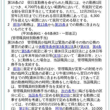
第16条の2
宿日直勤務を命ぜられた職員には、その勤務1回
につき、4,700円を超えない範囲内において、市規則で定め
る額を宿日直手当として支給する。
ただし、12月29日から
翌年1月3日までに行われる宿日直勤務にあっては、6,300
円を超えない範囲において規則で定める額とする。
2
前項
の勤務は、
第13条
から
第15条
までの勤務に含まれな
いものとする。
(平30条例41・令8条例3・一部改正)
(管理職員特別勤務手当)
第16条の3
管理職員が臨時又は緊急の必要その他の公務の
運営の必要により
休暇等条例第3条第1項
及び
第4項
、
第4条
並びに
第5条
の規定に基づく週休日又は祝日法による休日等
若しくは年末年始の休日等
(
次項
において「週休日等」とい
う。)
に勤務をした場合は、当該職員には、管理職員特別勤
務手当を支給する。
2
前項
に規定する場合のほか、管理職員が災害への対処その
他の臨時又は緊急の必要により午後10時から翌日の午前5
時までの間
(週休日等に含まれる時間を除く。)
であって正
規の勤務時間以外の時間に勤務をした場合は、当該職員に
は、管理職員特別勤務手当を支給する。
3
管理職員特別勤務手当の額は、
次の各号
に掲げる場合の区
分に応じ、
当該各号
に定める額
(
前2項
に規定する勤務に従
事する時間を考慮して市規則で定める勤務をした職員にあ
っては、その額に100分の150を乗じて得た額)
とする。
(1)
第1項
に規定する場合
同項
の勤務1回につき、10,000