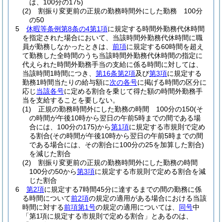
は、100分の175)
(2)
割振り変更前の正規の勤務時間外にした勤務 100分
の50
5
休暇等条例第8条の4第1項
に規定する時間外勤務代休時間
を指定された場合において、当該時間外勤務代休時間に職
員が勤務しなかったときは、
前項
に規定する60時間を超え
て勤務した全時間のうち当該時間外勤務代休時間の指定に
代えられた時間外勤務手当の支給に係る時間に対しては、
当該時間1時間につき、
第16条第2項
及び
第3項
に規定する
勤務1時間当たりの給与額に
次の各号
に掲げる時間の区分に
応じ
当該各号
に定める割合を乗じて得た額の時間外勤務手
当を支給することを要しない。
(1)
正規の勤務時間外にした勤務の時間 100分の150
(そ
の時間が午後10時から翌日の午前5時までの間である場
合には、100分の175)
から
第1項
に規定する市規則で定め
る割合
(その時間が午後10時から翌日の午前5時までの間
である場合には、その割合に100分の25を加算した割合)
を減じた割合
(2)
割振り変更前の正規の勤務時間外にした勤務の時間
100分の50から
第3項
に規定する市規則で定める割合を減
じた割合
6
第2項
に規定する7時間45分に達するまでの間の勤務に係
る時間について
前2項
の規定の適用がある場合における当該
時間に対する
前項第1号
の規定の適用については、
同号
中
「第1項に規定する市規則で定める割合」とあるのは、