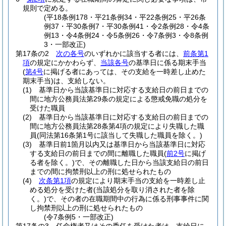
規則で定める。
(平18条例178・平21条例34・平22条例25・平26条
例37・平30条例7・平30条例41・令2条例28・令4条
例13・令4条例24・令5条例26・令7条例3・令8条例
3・一部改正)
第17条の2
次の各号
のいずれかに該当する者には、
前条第1
項
の規定にかかわらず、
当該各号
の基準日に係る期末手当
(
第4号
に掲げる者にあっては、その支給を一時差し止めた
期末手当)
は、支給しない。
(1)
基準日から当該基準日に対応する支給日の前日までの
間に地方公務員法第29条の規定による懲戒免職の処分を
受けた職員
(2)
基準日から当該基準日に対応する支給日の前日までの
間に地方公務員法第28条第4項の規定により失職した職
員
(同法第16条第1号に該当して失職した職員を除く。)
(3)
基準日前1箇月以内又は基準日から当該基準日に対応
する支給日の前日までの間に離職した職員
(
前2号
に掲げ
る者を除く。)
で、その離職した日から当該支給日の前日
までの間に拘禁刑以上の刑に処せられたもの
(4)
次条第1項
の規定により期末手当の支給を一時差し止
める処分を受けた者
(当該処分を取り消された者を除
く。)
で、その者の在職期間中の行為に係る刑事事件に関
し拘禁刑以上の刑に処せられたもの
(令7条例5・一部改正)