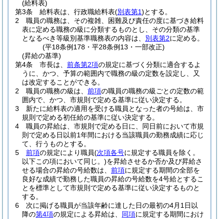
(給料表)
第3条
給料表は、行政職給料表
(
別表第1
)
とする。
2
職員の職務は、その複雑、困難及び責任の度に基づき給料
表に定める職務の級に分類するものとし、その分類の基準
となるべき等級別基準職務表の内容は、
別表第2
に定める。
(平18条例178・平28条例13・一部改正)
(昇給の基準)
第4条
市長は、
前条第2項
の規定に基づく分類に適合するよ
うに、かつ、予算の範囲内で職務の級の定数を設定し、又
は改定することができる。
2
職員の職務の級は、
前項
の職員の職務の級ごとの定数の範
囲内で、かつ、市規則で定める基準に従い決定する。
3
新たに給料表の適用を受ける職員となった者の号給は、市
規則で定める初任給の基準に従い決定する。
4
職員の昇給は、市規則で定める日に、同日前において市規
則で定める日以前1年間における当該職員の勤務成績に応じ
て、行うものとする。
5
前項
の規定により職員
(
次項各号
に規定する職員を除く。
以下この項において同じ。)
を昇給させるか否か及び昇給さ
せる場合の昇給の号給数は、
前項
に規定する期間の全部を
良好な成績で勤務した職員の昇給の号給数を4号給とするこ
とを標準として市規則で定める基準に従い決定するものと
する。
6
次に掲げる職員が当該年齢に達した日の最初の4月1日以
降の
第4項
の規定による昇給は、
同項
に規定する期間におけ