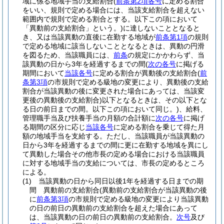
域に係る地域手当の支給割合
(
前条第2項各号
に定める割合
をいい、規則で定める場合には、当該支給割合を超えない
範囲内で規則で定める割合とする。以下この項において
「異動前の支給割合」という。)
に達しないこととなると
き、又は当該異動の直後に在勤する地域が
前条第1項
の規則
で定める地域に該当しないこととなるときは、異動の円滑
を図るため、当該職員には、
前条
の規定にかかわらず、当
該異動の日から3年を経過するまでの間
(
次の各号
に掲げる
期間において
当該各号
に定める割合が異動後の支給割合
(
前
条第3項
の市規則で定める級地の変更により、異動後の支給
割合が当該異動の後に変更された場合にあっては、当該変
更後の異動後の支給割合)
以下となるときは、その以下とな
る日の前日までの間。以下この項において同じ。)
、給料、
管理職手当及び扶養手当の月額の合計額に
次の各号
に掲げ
る期間の区分に応じ
当該各号
に定める割合を乗じて得た月
額の地域手当を支給する。
ただし、当該職員が当該異動の
日から3年を経過するまでの間に更に在勤する地域を異にし
て異動した場合その他市長の定める場合における当該職員
に対する地域手当の支給については、市長の定めるところ
による。
(1)
当該異動の日から同日以後1年を経過する日までの期
間 異動前の支給割合
(異動前の支給割合が当該異動の後
に
前条第3項
の市規則で定める級地の変更により当該異動
の日の前日の異動前の支給割合を超えた場合にあって
は、当該異動の日の前日の異動前の支給割合。
次号
及び