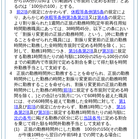
から100分の150までの範囲内で市規則で定める割合」とあ
るのは「100分の100」とする。
3
前2項
の規定にかかわらず、
休暇等条例第5条
の規定によ
り、あらかじめ
休暇等条例第3条第2項
又は
第4条
の規定に
より割り振られた1週間の正規の勤務時間
(定年前再任用短
時間勤務職員にあっては、38時間45分。以下この条におい
て「割振り変更前の正規の勤務時間」という。)
外に勤務す
ることを命ぜられた職員には、割振り変更前の正規の勤務
時間外に勤務した全時間
(市規則で定める時間を除く。)
に
対して、勤務1時間につき、
第16条第2項
及び
第3項
に規定
する勤務1時間当たりの給与額に100分の25から100分の50
までの範囲内で市規則で定める割合を乗じて得た額を時間
外勤務手当として支給する。
4
正規の勤務時間外に勤務することを命ぜられ、正規の勤務
時間外にした勤務の時間と割振り変更前の正規の勤務時間
外に勤務することを命ぜられ、割振り変更前の正規の勤務
時間外にした勤務の時間
(
前項
に規定する市規則で定める時
間を除く。)
との合計が1箇月について60時間を超えた職員
には、その60時間を超えて勤務した全時間に対して、
第1
項
及び
前項
の規定にかかわらず、勤務1時間につき、
第16
条第2項
及び
第3項
に規定する勤務1時間当たりの給与額に
次の各号
に掲げる勤務の区分に応じ
当該各号
に定める割合
を乗じて得た額を時間外勤務手当として支給する。
(1)
正規の勤務時間外にした勤務 100分の150
(その勤務
が午後10時から翌日の午前5時までの間である場合に