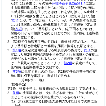
た額)
に12を乗じ、その額を
休暇等条例第2条第1項
に規定
する勤務時間に52を乗じたもので除して得た額
(その額に
50銭未満の端数を生じたときはこれを切り捨て、50銭以上
1円未満の端数を生じたときはこれを1円に切り上げた額)
(
次項
において「特定額」という。)
が、その在勤する地域
における民間の賃金の最低基準を考慮して市規則で定める
額
(
次項
において「基準額」という。)
を下回るものには、
採用の日から市規則で定める日までの間、第2種初任給調整
手当を支給する。
2
第2種初任給調整手当の月額は、市規則で定めるところに
より基準額と特定額との差額を月額に換算した額とする。
3
第1項
の規定の適用を受ける職員以外の職員で、
同項
の規
定により第2種初任給調整手当を支給される職員との権衡上
必要があると認められるものとして市規則で定めるものに
は、市規則の定めるところにより、
前2項
の規定に準じて、
第2種初任給調整手当を支給する。
4
前3項
に規定するもののほか、第2種初任給調整手当の支
給に関し必要な事項は、市規則で定める。
(令8条例3・追加)
(扶養手当)
第8条
扶養手当は、扶養親族のある職員に対して支給する。
2
前項
の扶養親族とは、次に掲げる者で他に生計の途がなく
主としてその職員の扶養を受けているものをいう。
(1)
満22歳に達する日以後の最初の3月31日までの間にあ
る子