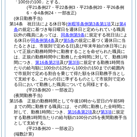
「100分の100」とする。
(平21条例27・平22条例3・平23条例20・平26条例
6・令4条例24・一部改正)
(休日勤務手当)
第14条
祝日法による休日等
(
休暇等条例第3条第1項
又は
第4
条
の規定に基づき毎日曜日を週休日と定められている職員
以外の職員にあっては、
同条例第9条
に規定する祝日法によ
る休日が
同条例第4条
及び
第5条
の規定に基づく週休日に当
たるときは、市規則で定める日)
及び年末年始の休日等にお
いて正規の勤務時間中に勤務することを命ぜられた職員に
は、正規の勤務時間中に勤務した全時間に対して、勤務1時
間につき、
第16条第2項
及び
第3項
に規定する勤務1時間当
たりの給与額に100分の125から100分の150までの範囲内
で市規則で定める割合を乗じて得た額を休日勤務手当とし
て支給する。
これらの日に準ずるものとして市規則で定め
る日において勤務した職員についても同様とする。
(平23条例20・一部改正)
(夜間勤務手当)
第15条
正規の勤務時間として午後10時から翌日の午前5時
までの間に勤務する職員には、その間に勤務した全時間に
対して、勤務1時間につき、
第16条第2項
及び
第3項
に規定
する勤務1時間当たりの給与額の100分の25を夜間勤務手当
として支給する。
(平23条例20・一部改正)
(端数計算)