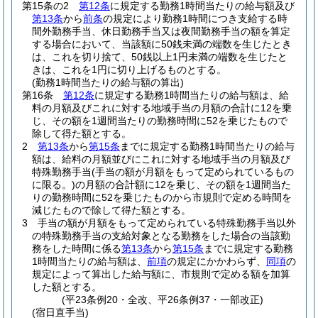
第15条の2
第12条
に規定する勤務1時間当たりの給与額及び
第13条
から
前条
の規定により勤務1時間につき支給する時
間外勤務手当、休日勤務手当又は夜間勤務手当の額を算定
する場合において、当該額に50銭未満の端数を生じたとき
は、これを切り捨て、50銭以上1円未満の端数を生じたと
きは、これを1円に切り上げるものとする。
(勤務1時間当たりの給与額の算出)
第16条
第12条
に規定する勤務1時間当たりの給与額は、給
料の月額及びこれに対する地域手当の月額の合計に12を乗
じ、その額を1週間当たりの勤務時間に52を乗じたもので
除して得た額とする。
2
第13条
から
第15条
までに規定する勤務1時間当たりの給与
額は、給料の月額並びにこれに対する地域手当の月額及び
特殊勤務手当
(手当の額が月額をもって定められているもの
に限る。)
の月額の合計額に12を乗じ、その額を1週間当た
りの勤務時間に52を乗じたものから市規則で定める時間を
減じたもので除して得た額とする。
3
手当の額が月額をもって定められている特殊勤務手当以外
の特殊勤務手当の支給対象となる勤務をした場合の当該勤
務をした時間に係る
第13条
から
第15条
までに規定する勤務
1時間当たりの給与額は、
前項
の規定にかかわらず、
同項
の
規定によって算出した給与額に、市規則で定める額を加算
した額とする。
(平23条例20・全改、平26条例37・一部改正)
(宿日直手当)