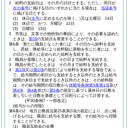
2
給料の支給日は、その月の15日とする。
ただし、同日が
次の各号
に掲げる日のいずれかに当たる場合は、
当該各号
に掲げる日とする。
(1)
休日
(
次号
に定めるものを除く。)
又は土曜日 14日
(2)
休日で、かつ、月曜日 12日
(3)
日曜日 13日
3
市長は、災害その他特別の事由により、その必要を認めた
ときは、
前項
の支給日を変更することができる。
第6条
新たに職員となった者には、その日から給料を支給
し、昇給、降給等により給料額に異動を生じた者には、そ
の日から新たに定められた給料を支給する。
2
職員が退職したときは、その日まで給料を支給する。
3
職員が死亡したときは、その月まで給料を支給する。
4
第1項
又は
第2項
の規定により給料を支給する場合であっ
て、給与期間の初日から支給するとき以外のとき又は給与
期間の末日まで支給するとき以外のときは、その給料額
は、その給与期間の現日数から
休暇等条例第3条第1項
及び
第4項
、
第4条
並びに
第5条
の規定に基づく週休日の日数を
差し引いた日数を基礎として日割りによって計算する。
(平30条例7・一部改正)
(給与からの控除)
第6条の2
地方公務員法第25条第2項の規定により、次に掲
げるものは、職員に給与を支給する際、その給与から控除
することができる。
(1)
職員互助会の会費