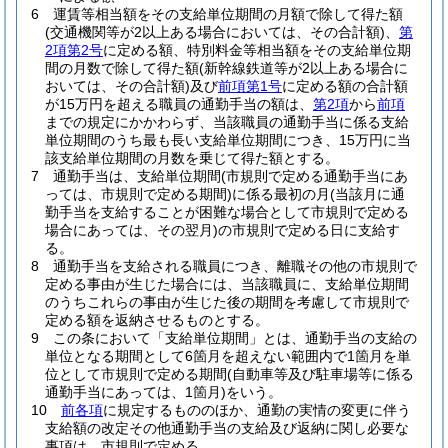
6
運賃等相当額をその支給単位期間の月額で除して得た額
(交通機関等が2以上ある場合においては、その合計額)
、
第
2項第2号
に定める額、特別料金等相当額をその支給単位期
間の月数で除して得た額
(新幹線鉄道等が2以上ある場合に
おいては、その合計額)
及び
前項第1号
に定める額の合計額
が15万円を超える職員の通勤手当の額は、
第2項
から
前項
までの規定にかかわらず、当該職員の通勤手当に係る支給
単位期間のうち最も長い支給単位期間につき、15万円に当
該支給単位期間の月数を乗じて得た額とする。
7
通勤手当は、支給単位期間
(市規則で定める通勤手当にあ
っては、市規則で定める期間)
に係る最初の月
(当該月に通
勤手当を支給することが困難な場合として市規則で定める
場合にあっては、その翌月)
の市規則で定める日に支給す
る。
8
通勤手当を支給される職員につき、離職その他の市規則で
定める事由が生じた場合には、当該職員に、支給単位期間
のうちこれらの事由が生じた後の期間を考慮して市規則で
定める額を返納させるものとする。
9
この条において「支給単位期間」とは、通勤手当の支給の
単位となる期間として6箇月を超えない範囲内で1箇月を単
位として市規則で定める期間
(自動車等及び駐車場等に係る
通勤手当にあっては、1箇月)
をいう。
10
前各項
に規定するもののほか、通勤の実情の変更に伴う
支給額の改定その他通勤手当の支給及び返納に関し必要な
事項は、市規則で定める。