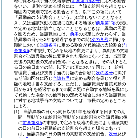
域に係る地域手当の支給割合
(
前条第2項各号
に定める割合
をいい、規則で定める場合には、当該支給割合を超えない
範囲内で規則で定める割合とする。以下この項において
「異動前の支給割合」という。)
に達しないこととなると
き、又は当該異動の直後に在勤する地域が
前条第1項
の規則
で定める地域に該当しないこととなるときは、異動の円滑
を図るため、当該職員には、
前条
の規定にかかわらず、当
該異動の日から3年を経過するまでの間
(
次の各号
に掲げる
期間において
当該各号
に定める割合が異動後の支給割合
(
前
条第3項
の市規則で定める級地の変更により、異動後の支給
割合が当該異動の後に変更された場合にあっては、当該変
更後の異動後の支給割合)
以下となるときは、その以下とな
る日の前日までの間。以下この項において同じ。)
、給料、
管理職手当及び扶養手当の月額の合計額に
次の各号
に掲げ
る期間の区分に応じ
当該各号
に定める割合を乗じて得た月
額の地域手当を支給する。
ただし、当該職員が当該異動の
日から3年を経過するまでの間に更に在勤する地域を異にし
て異動した場合その他市長の定める場合における当該職員
に対する地域手当の支給については、市長の定めるところ
による。
(1)
当該異動の日から同日以後1年を経過する日までの期
間 異動前の支給割合
(異動前の支給割合が当該異動の後
に
前条第3項
の市規則で定める級地の変更により当該異動
の日の前日の異動前の支給割合を超えた場合にあって
は、当該異動の日の前日の異動前の支給割合。
次号
及び