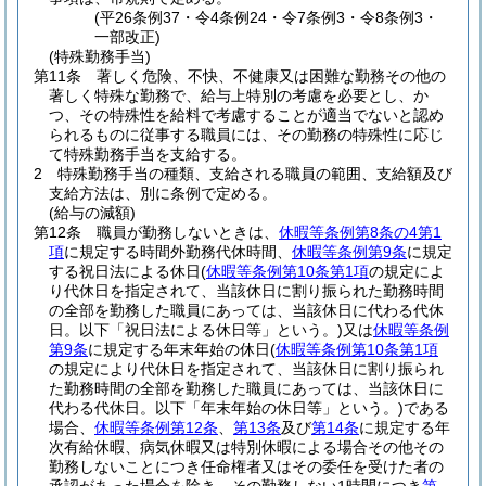
(平26条例37・令4条例24・令7条例3・令8条例3・
一部改正)
(特殊勤務手当)
第11条
著しく危険、不快、不健康又は困難な勤務その他の
著しく特殊な勤務で、給与上特別の考慮を必要とし、か
つ、その特殊性を給料で考慮することが適当でないと認め
られるものに従事する職員には、その勤務の特殊性に応じ
て特殊勤務手当を支給する。
2
特殊勤務手当の種類、支給される職員の範囲、支給額及び
支給方法は、別に条例で定める。
(給与の減額)
第12条
職員が勤務しないときは、
休暇等条例第8条の4第1
項
に規定する時間外勤務代休時間、
休暇等条例第9条
に規定
する祝日法による休日
(
休暇等条例第10条第1項
の規定によ
り代休日を指定されて、当該休日に割り振られた勤務時間
の全部を勤務した職員にあっては、当該休日に代わる代休
日。以下「祝日法による休日等」という。)
又は
休暇等条例
第9条
に規定する年末年始の休日
(
休暇等条例第10条第1項
の規定により代休日を指定されて、当該休日に割り振られ
た勤務時間の全部を勤務した職員にあっては、当該休日に
代わる代休日。以下「年末年始の休日等」という。)
である
場合、
休暇等条例第12条
、
第13条
及び
第14条
に規定する年
次有給休暇、病気休暇又は特別休暇による場合その他その
勤務しないことにつき任命権者又はその委任を受けた者の