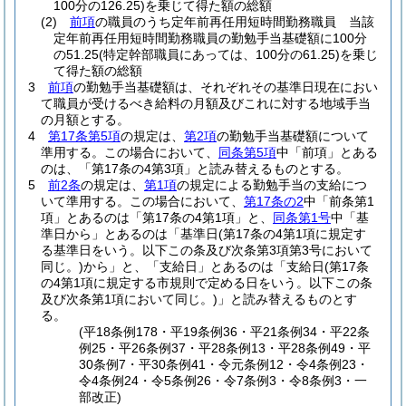
100分の126.25)
を乗じて得た額の総額
(2)
前項
の職員のうち定年前再任用短時間勤務職員 当該
定年前再任用短時間勤務職員の勤勉手当基礎額に100分
の51.25
(特定幹部職員にあっては、100分の61.25)
を乗じ
て得た額の総額
3
前項
の勤勉手当基礎額は、それぞれその基準日現在におい
て職員が受けるべき給料の月額及びこれに対する地域手当
の月額とする。
4
第17条第5項
の規定は、
第2項
の勤勉手当基礎額について
準用する。
この場合において、
同条第5項
中「前項」とある
のは、「第17条の4第3項」と読み替えるものとする。
5
前2条
の規定は、
第1項
の規定による勤勉手当の支給につ
いて準用する。
この場合において、
第17条の2
中「前条第1
項」とあるのは「第17条の4第1項」と、
同条第1号
中「基
準日から」とあるのは「基準日
(第17条の4第1項に規定す
る基準日をいう。以下この条及び次条第3項第3号において
同じ。)
から」と、「支給日」とあるのは「支給日
(第17条
の4第1項に規定する市規則で定める日をいう。以下この条
及び次条第1項において同じ。)
」と読み替えるものとす
る。
(平18条例178・平19条例36・平21条例34・平22条
例25・平26条例37・平28条例13・平28条例49・平
30条例7・平30条例41・令元条例12・令4条例23・
令4条例24・令5条例26・令7条例3・令8条例3・一
部改正)