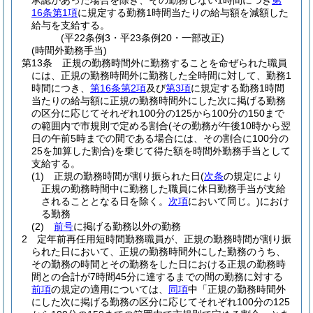
承認があった場合を除き、その勤務しない1時間につき
第
16条第1項
に規定する勤務1時間当たりの給与額を減額した
給与を支給する。
(平22条例3・平23条例20・一部改正)
(時間外勤務手当)
第13条
正規の勤務時間外に勤務することを命ぜられた職員
には、正規の勤務時間外に勤務した全時間に対して、勤務1
時間につき、
第16条第2項
及び
第3項
に規定する勤務1時間
当たりの給与額に正規の勤務時間外にした次に掲げる勤務
の区分に応じてそれぞれ100分の125から100分の150まで
の範囲内で市規則で定める割合
(その勤務が午後10時から翌
日の午前5時までの間である場合には、その割合に100分の
25を加算した割合)
を乗じて得た額を時間外勤務手当として
支給する。
(1)
正規の勤務時間が割り振られた日
(
次条
の規定により
正規の勤務時間中に勤務した職員に休日勤務手当が支給
されることとなる日を除く。
次項
において同じ。)
におけ
る勤務
(2)
前号
に掲げる勤務以外の勤務
2
定年前再任用短時間勤務職員が、正規の勤務時間が割り振
られた日において、正規の勤務時間外にした勤務のうち、
その勤務の時間とその勤務をした日における正規の勤務時
間との合計が7時間45分に達するまでの間の勤務に対する
前項
の規定の適用については、
同項
中「正規の勤務時間外
にした次に掲げる勤務の区分に応じてそれぞれ100分の125