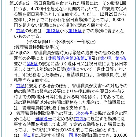
第16条の2
宿日直勤務を命ぜられた職員には、その勤務1回
につき、4,700円を超えない範囲内において、市規則で定め
る額を宿日直手当として支給する。
ただし、12月29日から
翌年1月3日までに行われる宿日直勤務にあっては、6,300
円を超えない範囲において規則で定める額とする。
2
前項
の勤務は、
第13条
から
第15条
までの勤務に含まれな
いものとする。
(平30条例41・令8条例3・一部改正)
(管理職員特別勤務手当)
第16条の3
管理職員が臨時又は緊急の必要その他の公務の
運営の必要により
休暇等条例第3条第1項
及び
第4項
、
第4条
並びに
第5条
の規定に基づく週休日又は祝日法による休日等
若しくは年末年始の休日等
(
次項
において「週休日等」とい
う。)
に勤務をした場合は、当該職員には、管理職員特別勤
務手当を支給する。
2
前項
に規定する場合のほか、管理職員が災害への対処その
他の臨時又は緊急の必要により午後10時から翌日の午前5
時までの間
(週休日等に含まれる時間を除く。)
であって正
規の勤務時間以外の時間に勤務をした場合は、当該職員に
は、管理職員特別勤務手当を支給する。
3
管理職員特別勤務手当の額は、
次の各号
に掲げる場合の区
分に応じ、
当該各号
に定める額
(
前2項
に規定する勤務に従
事する時間を考慮して市規則で定める勤務をした職員にあ
っては、その額に100分の150を乗じて得た額)
とする。
(1)
第1項
に規定する場合
同項
の勤務1回につき、10,000