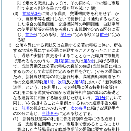
則で定める職員にあっては、その額から、その額に市規
則で定める割合を乗じて得た額を減じた額)
(3)
前項第3号
に掲げる職員 交通機関等を利用せず、か
つ、自動車等を使用しないで徒歩により通勤するものと
した場合の通勤距離、交通機関等の利用距離、自動車等
の使用距離等の事情を考慮して市規則で定める区分に応
じ、
前2号
に定める額、
第1号
に定める額又は
前号
に定め
る額
3
公署を異にする異動又は在勤する公署の移転に伴い、所在
する地域を異にする公署に在勤することとなったことによ
り、通勤の実情に変更を生ずることとなった職員で市規則
で定めるもののうち、
第1項第1号
又は
第3号
に掲げる職員
で、当該異動又は公署の移転の直前の住居
(当該住居に相当
するものとして市規則で定める住居を含む。)
からの通勤の
ため、新幹線鉄道等の特別急行列車、高速自動車国道その
他の交通機関等
(
第1号
、
次項
及び
第6項
において「新幹線鉄
道等」という。)
を利用し、その利用に係る特別料金等
(そ
の利用に係る運賃等の額から運賃等相当額の算出の基礎と
なる運賃等に相当する額を減じた額をいう。
第1号
において
同じ。)
を負担することを常例とするものの通勤手当の額
は、
前項
の規定にかかわらず、
次の各号
に掲げる通勤手当
の区分に応じ、
当該各号
に定める額とする。
(1)
新幹線鉄道等の利用に係る特別料金等に係る通勤手
当 支給単位期間につき、市規則で定めるところにより
算出した当該職員の支給単位期間の通勤に要する特別料