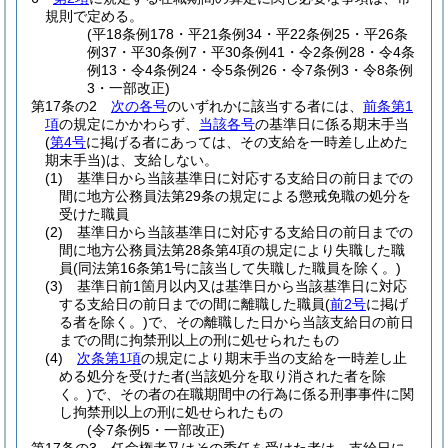
規則で定める。
(平18条例178・平21条例34・平22条例25・平26条
例37・平30条例7・平30条例41・令2条例28・令4条
例13・令4条例24・令5条例26・令7条例3・令8条例
3・一部改正)
第17条の2
次の各号
のいずれかに該当する者には、
前条第1
項
の規定にかかわらず、
当該各号
の基準日に係る期末手当
(
第4号
に掲げる者にあっては、その支給を一時差し止めた
期末手当)
は、支給しない。
(1)
基準日から当該基準日に対応する支給日の前日までの
間に地方公務員法第29条の規定による懲戒免職の処分を
受けた職員
(2)
基準日から当該基準日に対応する支給日の前日までの
間に地方公務員法第28条第4項の規定により失職した職
員
(同法第16条第1号に該当して失職した職員を除く。)
(3)
基準日前1箇月以内又は基準日から当該基準日に対応
する支給日の前日までの間に離職した職員
(
前2号
に掲げ
る者を除く。)
で、その離職した日から当該支給日の前日
までの間に拘禁刑以上の刑に処せられたもの
(4)
次条第1項
の規定により期末手当の支給を一時差し止
める処分を受けた者
(当該処分を取り消された者を除
く。)
で、その者の在職期間中の行為に係る刑事事件に関
し拘禁刑以上の刑に処せられたもの
(令7条例5・一部改正)