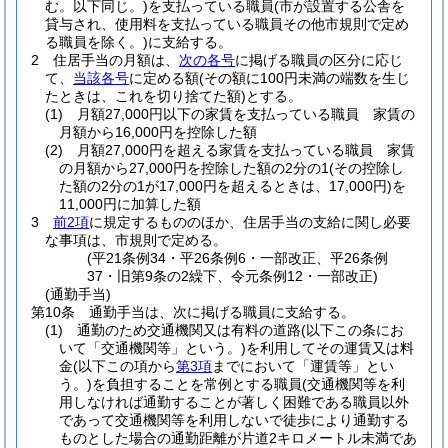
む。以下同じ。)
を支払っている職員
(市が設置する公舎を
貸与され、使用料を支払っている職員その他市規則で定め
る職員を除く。)
に支給する。
2
住居手当の月額は、
次の各号
に掲げる職員の区分に応じ
て、
当該各号
に定める額
(その額に100円未満の端数を生じ
たときは、これを切り捨てた額)
とする。
(1)
月額27,000円以下の家賃を支払っている職員 家賃の
月額から16,000円を控除した額
(2)
月額27,000円を超える家賃を支払っている職員 家賃
の月額から27,000円を控除した額の2分の1
(その控除し
た額の2分の1が17,000円を超えるときは、17,000円)
を
11,000円に加算した額
3
前2項
に規定するもののほか、住居手当の支給に関し必要
な事項は、市規則で定める。
(平21条例34・平26条例6・一部改正、平26条例
37・旧第9条の2繰下、令元条例12・一部改正)
(通勤手当)
第10条
通勤手当は、次に掲げる職員に支給する。
(1)
通勤のため交通機関又は有料の道路
(以下この条にお
いて「交通機関等」という。)
を利用してその運賃又は料
金
(以下この項から
第3項
までにおいて「運賃等」とい
う。)
を負担することを常例とする職員
(交通機関等を利
用しなければ通勤することが著しく困難である職員以外
であって交通機関等を利用しないで徒歩により通勤する
ものとした場合の通勤距離が片道2キロメートル未満であ