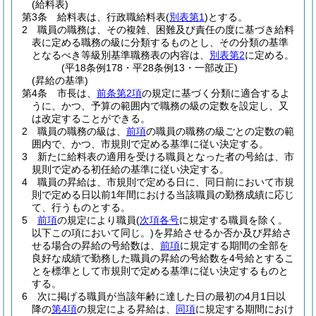
(給料表)
第3条
給料表は、行政職給料表
(
別表第1
)
とする。
2
職員の職務は、その複雑、困難及び責任の度に基づき給料
表に定める職務の級に分類するものとし、その分類の基準
となるべき等級別基準職務表の内容は、
別表第2
に定める。
(平18条例178・平28条例13・一部改正)
(昇給の基準)
第4条
市長は、
前条第2項
の規定に基づく分類に適合するよ
うに、かつ、予算の範囲内で職務の級の定数を設定し、又
は改定することができる。
2
職員の職務の級は、
前項
の職員の職務の級ごとの定数の範
囲内で、かつ、市規則で定める基準に従い決定する。
3
新たに給料表の適用を受ける職員となった者の号給は、市
規則で定める初任給の基準に従い決定する。
4
職員の昇給は、市規則で定める日に、同日前において市規
則で定める日以前1年間における当該職員の勤務成績に応じ
て、行うものとする。
5
前項
の規定により職員
(
次項各号
に規定する職員を除く。
以下この項において同じ。)
を昇給させるか否か及び昇給さ
せる場合の昇給の号給数は、
前項
に規定する期間の全部を
良好な成績で勤務した職員の昇給の号給数を4号給とするこ
とを標準として市規則で定める基準に従い決定するものと
する。
6
次に掲げる職員が当該年齢に達した日の最初の4月1日以
降の
第4項
の規定による昇給は、
同項
に規定する期間におけ