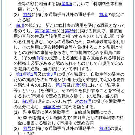
金等の額に相当する額
(
第6項
において「特別料金等相当
額」という。)
(2)
前号
に掲げる通勤手当以外の通勤手当
前項
の規定に
よる額
4
前項
の規定は、新たに給料表の適用を受ける職員となった
者のうち、
第1項第1号
又は
第3号
に掲げる職員で、当該適
用の直前の住居
(当該住居に相当するものとして市規則で定
める住居を含む。)
からの通勤のため、新幹線鉄道等を利用
し、その利用に係る特別料金等を負担することを常例とす
るもの
(任用の事情等を考慮して市規則で定める職員に限
る。)
その他
前項
の規定による通勤手当を支給される職員と
の権衡上必要があると認められるものとして市規則で定め
る職員の通勤手当の額について準用する。
5
第1項第2号
又は
第3号
に掲げる職員で、自動車等の駐車の
ための施設
(その所在地及び利用形態が市規則で定める要件
を満たすものに限る。
第1号
及び
第9項
において「駐車場
等」という。)
を利用し、その料金を負担することを常例と
するもの
(市規則で定める職員を除く。)
の通勤手当の額
は、
前3項
の規定にかかわらず、
次の各号
に掲げる通勤手当
の区分に応じ、
当該各号
に定める額とする。
(1)
駐車場等に係る通勤手当 支給単位期間につき、
5,000円を超えない範囲内で1箇月当たりの駐車場等の料
金に相当する額として市規則で定める額
(2)
前号
に掲げる通勤手当以外の通勤手当
前3項
の規定
による額