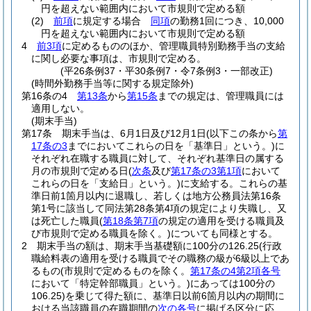
円を超えない範囲内において市規則で定める額
(2)
前項
に規定する場合
同項
の勤務1回につき、10,000
円を超えない範囲内において市規則で定める額
4
前3項
に定めるもののほか、管理職員特別勤務手当の支給
に関し必要な事項は、市規則で定める。
(平26条例37・平30条例7・令7条例3・一部改正)
(時間外勤務手当等に関する規定除外)
第16条の4
第13条
から
第15条
までの規定は、管理職員には
適用しない。
(期末手当)
第17条
期末手当は、6月1日及び12月1日
(以下この条から
第
17条の3
までにおいてこれらの日を「基準日」という。)
に
それぞれ在職する職員に対して、それぞれ基準日の属する
月の市規則で定める日
(
次条
及び
第17条の3第1項
において
これらの日を「支給日」という。)
に支給する。
これらの基
準日前1箇月以内に退職し、若しくは地方公務員法第16条
第1号に該当して同法第28条第4項の規定により失職し、又
は死亡した職員
(
第18条第7項
の規定の適用を受ける職員及
び市規則で定める職員を除く。)
についても同様とする。
2
期末手当の額は、期末手当基礎額に100分の126.25
(行政
職給料表の適用を受ける職員でその職務の級が6級以上であ
るもの
(市規則で定めるものを除く。
第17条の4第2項各号
において「特定幹部職員」という。)
にあっては100分の
106.25)
を乗じて得た額に、基準日以前6箇月以内の期間に
おける当該職員の在職期間の
次の各号
に掲げる区分に応