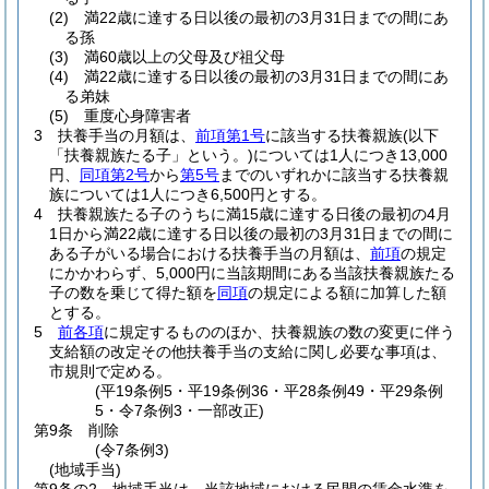
(2)
満22歳に達する日以後の最初の3月31日までの間にあ
る孫
(3)
満60歳以上の父母及び祖父母
(4)
満22歳に達する日以後の最初の3月31日までの間にあ
る弟妹
(5)
重度心身障害者
3
扶養手当の月額は、
前項第1号
に該当する扶養親族
(以下
「扶養親族たる子」という。)
については1人につき13,000
円、
同項第2号
から
第5号
までのいずれかに該当する扶養親
族については1人につき6,500円とする。
4
扶養親族たる子のうちに満15歳に達する日後の最初の4月
1日から満22歳に達する日以後の最初の3月31日までの間に
ある子がいる場合における扶養手当の月額は、
前項
の規定
にかかわらず、5,000円に当該期間にある当該扶養親族たる
子の数を乗じて得た額を
同項
の規定による額に加算した額
とする。
5
前各項
に規定するもののほか、扶養親族の数の変更に伴う
支給額の改定その他扶養手当の支給に関し必要な事項は、
市規則で定める。
(平19条例5・平19条例36・平28条例49・平29条例
5・令7条例3・一部改正)
第9条
削除
(令7条例3)
(地域手当)