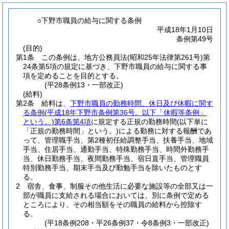
○下野市職員の給与に関する条例
平成18年1月10日
条例第49号
(目的)
第1条
この条例は、地方公務員法
(昭和25年法律第261号)
第
24条第5項の規定に基づき、下野市職員の給与に関する事
項を定めることを目的とする。
(平28条例13・一部改正)
(給料)
第2条
給料は、
下野市職員の勤務時間、休日及び休暇に関す
る条例
(平成18年下野市条例第36号。以下「休暇等条例」
という。)
第6条第4項
に規定する正規の勤務時間
(以下単に
「正規の勤務時間」という。)
による勤務に対する報酬であ
って、管理職手当、第2種初任給調整手当、扶養手当、地域
手当、住居手当、通勤手当、特殊勤務手当、時間外勤務手
当、休日勤務手当、夜間勤務手当、宿日直手当、管理職員
特別勤務手当、期末手当及び勤勉手当を除いたものとす
る。
2
宿舎、食事、制服その他生活に必要な施設等の全部又は一
部が職員に支給される場合においては、別に条例で定める
ところにより、その相当額をその職員の給料から控除す
る。
(平18条例208・平26条例37・令8条例3・一部改正)