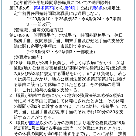
(定年前再任用短時間勤務職員についての適用除外)
第17条の5
第4条第3項
から
第9項
まで及び
第8条
の規定は、
定年前再任用短時間勤務職員には適用しない。
(平20条例10・平26条例37・令4条例24・令7条例
3・一部改正)
(管理職手当等の支給方法)
第17条の6
管理職手当、地域手当、時間外勤務手当、休日
勤務手当、夜間勤務手当、期末手当及び勤勉手当の支給方
法に関し必要な事項は、市規則で定める。
(平26条例37・令7条例3・一部改正)
(休職者の給与)
第18条
職員が公務上負傷し、若しくは疾病にかかり、又は
通勤
(地方公務員災害補償法
(昭和42年法律第121号)
第2条第
2項及び第3項に規定する通勤をいう。)
により負傷し、若し
くは疾病にかかり、地方公務員法第28条第2項第1号に掲げ
る事由に該当して休職にされたときは、その休職の期間
中、これに給与の全額を支給する。
2
職員が結核性疾患にかかり地方公務員法第28条第2項第1
号に掲げる事由に該当して休職にされたときは、その休職
の期間が満2年に達するまでは、これに給料、扶養手当、地
域手当、住居手当及び期末手当のそれぞれ100分の80を支
給することができる。
3
職員が
前2項
以外の心身の故障により地方公務員法第28条
第2項第1号に掲げる事由に該当して休職にされたときは、
その休職の期間が満1年に達するまでは、これに給料、扶養