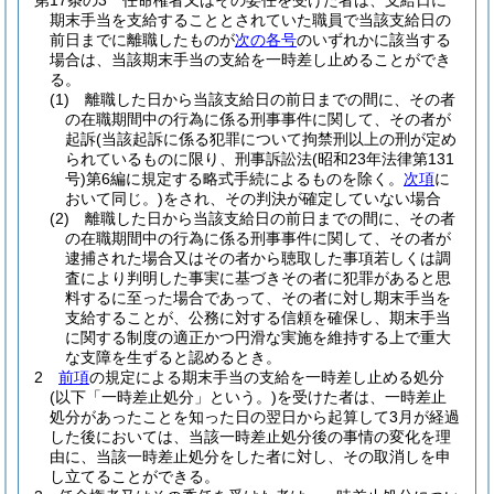
第17条の3
任命権者又はその委任を受けた者は、支給日に
期末手当を支給することとされていた職員で当該支給日の
前日までに離職したものが
次の各号
のいずれかに該当する
場合は、当該期末手当の支給を一時差し止めることができ
る。
(1)
離職した日から当該支給日の前日までの間に、その者
の在職期間中の行為に係る刑事事件に関して、その者が
起訴
(当該起訴に係る犯罪について拘禁刑以上の刑が定め
られているものに限り、刑事訴訟法
(昭和23年法律第131
号)
第6編に規定する略式手続によるものを除く。
次項
に
おいて同じ。)
をされ、その判決が確定していない場合
(2)
離職した日から当該支給日の前日までの間に、その者
の在職期間中の行為に係る刑事事件に関して、その者が
逮捕された場合又はその者から聴取した事項若しくは調
査により判明した事実に基づきその者に犯罪があると思
料するに至った場合であって、その者に対し期末手当を
支給することが、公務に対する信頼を確保し、期末手当
に関する制度の適正かつ円滑な実施を維持する上で重大
な支障を生ずると認めるとき。
2
前項
の規定による期末手当の支給を一時差し止める処分
(以下「一時差止処分」という。)
を受けた者は、一時差止
処分があったことを知った日の翌日から起算して3月が経過
した後においては、当該一時差止処分後の事情の変化を理
由に、当該一時差止処分をした者に対し、その取消しを申
し立てることができる。