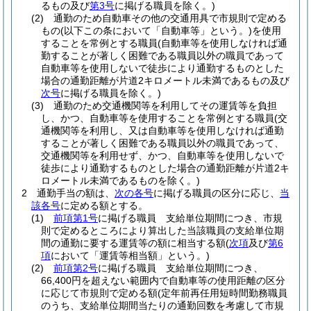
るもの及び
第3号
に掲げる職員を除く。)
(2)
通勤のため自動車その他の交通用具で市規則で定める
もの
(以下この条において「自動車等」という。)
を使用
することを常例とする職員
(自動車等を使用しなければ通
勤することが著しく困難である職員以外の職員であって
自動車等を使用しないで徒歩により通勤するものとした
場合の通勤距離が片道2キロメートル未満であるもの及び
次号
に掲げる職員を除く。)
(3)
通勤のため交通機関等を利用してその運賃等を負担
し、かつ、自動車等を使用することを常例とする職員
(交
通機関等を利用し、又は自動車等を使用しなければ通勤
することが著しく困難である職員以外の職員であって、
交通機関等を利用せず、かつ、自動車等を使用しないで
徒歩により通勤するものとした場合の通勤距離が片道2キ
ロメートル未満であるものを除く。)
2
通勤手当の額は、
次の各号
に掲げる職員の区分に応じ、
当
該各号
に定める額とする。
(1)
前項第1号
に掲げる職員 支給単位期間につき、市規
則で定めるところにより算出した当該職員の支給単位期
間の通勤に要する運賃等の額に相当する額
(
次項
及び
第6
項
において「運賃等相当額」という。)
(2)
前項第2号
に掲げる職員 支給単位期間につき、
66,400円を超えない範囲内で自動車等の使用距離の区分
に応じて市規則で定める額
(定年前再任用短時間勤務職員
のうち、支給単位期間当たりの通勤回数を考慮して市規