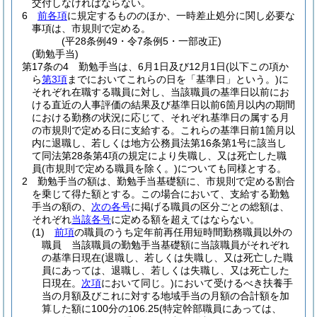
交付しなければならない。
6
前各項
に規定するもののほか、一時差止処分に関し必要な
事項は、市規則で定める。
(平28条例49・令7条例5・一部改正)
(勤勉手当)
第17条の4
勤勉手当は、6月1日及び12月1日
(以下この項か
ら
第3項
までにおいてこれらの日を「基準日」という。)
に
それぞれ在職する職員に対し、当該職員の基準日以前にお
ける直近の人事評価の結果及び基準日以前6箇月以内の期間
における勤務の状況に応じて、それぞれ基準日の属する月
の市規則で定める日に支給する。
これらの基準日前1箇月以
内に退職し、若しくは地方公務員法第16条第1号に該当し
て同法第28条第4項の規定により失職し、又は死亡した職
員
(市規則で定める職員を除く。)
についても同様とする。
2
勤勉手当の額は、勤勉手当基礎額に、市規則で定める割合
を乗じて得た額とする。
この場合において、支給する勤勉
手当の額の、
次の各号
に掲げる職員の区分ごとの総額は、
それぞれ
当該各号
に定める額を超えてはならない。
(1)
前項
の職員のうち定年前再任用短時間勤務職員以外の
職員 当該職員の勤勉手当基礎額に当該職員がそれぞれ
の基準日現在
(退職し、若しくは失職し、又は死亡した職
員にあっては、退職し、若しくは失職し、又は死亡した
日現在。
次項
において同じ。)
において受けるべき扶養手
当の月額及びこれに対する地域手当の月額の合計額を加
算した額に100分の106.25
(特定幹部職員にあっては、