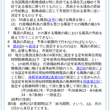
る当該職員の勤務成績が特に良好である場合又は極めて良
好である場合に限り行うものとし、昇給させる場合の昇給
の号給数は、勤務成績に応じて市規則で定める基準に従い
決定するものとする。
(1)
55歳を超える職員
(
次号
に掲げる職員を除く。)
(2)
行政職給料表の適用を受ける職員でその職務の級が6
級以上であるもの
7
職員の昇給は、その属する職務の級における最高の号給を
超えて行うことができない。
8
職員の昇給は、予算の範囲内で行わなければならない。
9
第4項
から
前項
までに規定するもののほか、職員の昇給に
関し必要な事項は、市規則で定める。
10
地方公務員法第22条の4第3項に規定する定年前再任用短
時間勤務職員
(以下「定年前再任用短時間勤務職員」とい
う。)
の給料月額は、行政職給料表の定年前再任用短時間勤
務職員の欄に掲げる基準給料月額のうち、
第2項
の規定によ
り当該定年前再任用短時間勤務職員の属する職務の級に応
じた額に、
休暇等条例第2条第3項
の規定により定められた
当該定年前再任用短時間勤務職員の勤務時間を
同条第1項
に
規定する勤務時間で除して得た数を乗じて得た額とする。
(平18条例178・平25条例37・平28条例13・令4条例
24・令7条例3・一部改正)
(給料の支給)
第5条
給料の計算期間
(以下「給与期間」という。)
は、月の
1日から末日までとする。