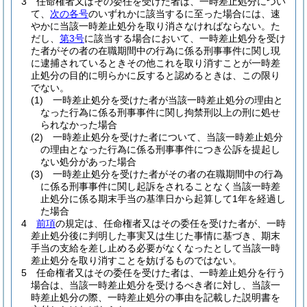
3
任命権者又はその委任を受けた者は、一時差止処分につい
て、
次の各号
のいずれかに該当するに至った場合には、速
やかに当該一時差止処分を取り消さなければならない。
た
だし、
第3号
に該当する場合において、一時差止処分を受け
た者がその者の在職期間中の行為に係る刑事事件に関し現
に逮捕されているときその他これを取り消すことが一時差
止処分の目的に明らかに反すると認めるときは、この限り
でない。
(1)
一時差止処分を受けた者が当該一時差止処分の理由と
なった行為に係る刑事事件に関し拘禁刑以上の刑に処せ
られなかった場合
(2)
一時差止処分を受けた者について、当該一時差止処分
の理由となった行為に係る刑事事件につき公訴を提起し
ない処分があった場合
(3)
一時差止処分を受けた者がその者の在職期間中の行為
に係る刑事事件に関し起訴をされることなく当該一時差
止処分に係る期末手当の基準日から起算して1年を経過し
た場合
4
前項
の規定は、任命権者又はその委任を受けた者が、一時
差止処分後に判明した事実又は生じた事情に基づき、期末
手当の支給を差し止める必要がなくなったとして当該一時
差止処分を取り消すことを妨げるものではない。
5
任命権者又はその委任を受けた者は、一時差止処分を行う
場合は、当該一時差止処分を受けるべき者に対し、当該一
時差止処分の際、一時差止処分の事由を記載した説明書を