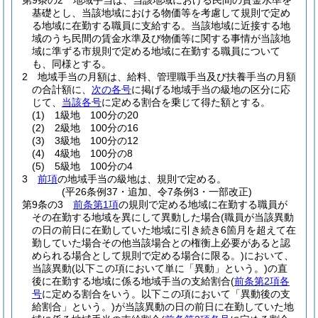
第9条の2
地域手当は、当該地域における民間の賃金水準を
基礎とし、当該地域における物価等を考慮して規則で定め
る地域に在勤する職員に支給する。
当該地域に近接する地
域のうち民間の賃金水準及び物価等に関する事情が当該地
域に準ずる市規則で定める地域に在勤する職員について
も、同様とする。
2
地域手当の月額は、給料、管理職手当及び扶養手当の月額
の合計額に、
次の各号
に掲げる地域手当の級地の区分に応
じて、
当該各号
に定める割合を乗じて得た額とする。
(1)
1級地 100分の20
(2)
2級地 100分の16
(3)
3級地 100分の12
(4)
4級地 100分の8
(5)
5級地 100分の4
3
前項
の地域手当の級地は、規則で定める。
(平26条例37・追加、令7条例3・一部改正)
第9条の3
前条第1項
の規則で定める地域に在勤する職員が
その在勤する地域を異にして異動した場合
(職員が当該異動
の日の前日に在勤していた地域に引き続き6箇月を超えて在
勤していた場合その他当該場合との権衡上必要があると認
められる場合として規則で定める場合に限る。)
において、
当該異動
(以下この項において単に「異動」という。)
の直
後に在勤する地域に係る地域手当の支給割合
(
前条第2項各
号
に定める割合をいう。以下この項において「異動後の支
給割合」という。)
が当該異動の日の前日に在勤していた地