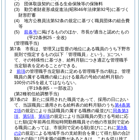
(2)
団体取扱契約に係る生命保険等の保険料
(3)
勤労者財産形成促進法
(昭和46年法律第92号)
に基づく
財形貯蓄
(4)
地方公務員法第52条の規定に基づく職員団体の組合費
等
(5)
前各号
に掲げるもののほか、市長が適当と認めたもの
(平22条例25・全改)
(管理職手当)
第7条
市長は、管理又は監督の地位にある職員のうち下野市
規則で指定するもの
(以下「管理職員」という。)
につい
て、その特殊性に基づき、給料月額につき適正な管理職手
当定額表を定めることができる。
2
前項
の管理職手当定額表に定める管理職手当の額は、管理
職員の属する職務の級における最高の号給の給料月額の
100分の25を超えてはならない。
(平19条例5・一部改正)
(第2種初任給調整手当)
第7条の2
新たに採用された職員であって、採用の日におい
て、当該職員に適用される給料表の給料月額のうち
第4条第
2項
の規定により当該職員の属する職務の級並びに
同条第3
項
、
第5項
、
第6項
の規定により当該職員の受ける号給に応
じた額
(定年前再任用短時間勤務職員その他の市規則で定め
る職員にあっては、市規則で定める額)
並びにこれに
第9条
の2
の規定による地域手当の支給割合を乗じて得た額の合計
額
(その額に1円未満の端数があるときは、これを切り捨て