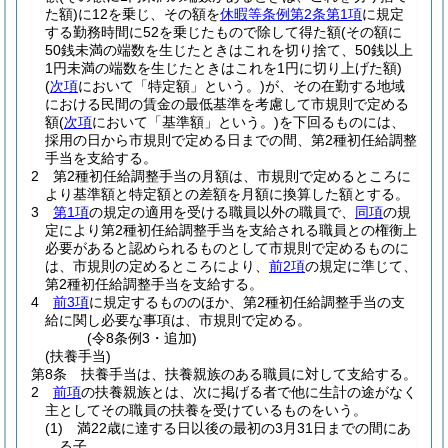
た額)
に12を乗じ、その額を
休暇等条例第2条第1項
に規定
する勤務時間に52を乗じたもので除して得た額
(その額に
50銭未満の端数を生じたときはこれを切り捨て、50銭以上
1円未満の端数を生じたときはこれを1円に切り上げた額)
(
次項
において「特定額」という。)
が、その在勤する地域
における民間の賃金の最低基準を考慮して市規則で定める
額
(
次項
において「基準額」という。)
を下回るものには、
採用の日から市規則で定める日までの間、第2種初任給調整
手当を支給する。
2
第2種初任給調整手当の月額は、市規則で定めるところに
より基準額と特定額との差額を月額に換算した額とする。
3
第1項
の規定の適用を受ける職員以外の職員で、
同項
の規
定により第2種初任給調整手当を支給される職員との権衡上
必要があると認められるものとして市規則で定めるものに
は、市規則の定めるところにより、
前2項
の規定に準じて、
第2種初任給調整手当を支給する。
4
前3項
に規定するもののほか、第2種初任給調整手当の支
給に関し必要な事項は、市規則で定める。
(令8条例3・追加)
(扶養手当)
第8条
扶養手当は、扶養親族のある職員に対して支給する。
2
前項
の扶養親族とは、次に掲げる者で他に生計の途がなく
主としてその職員の扶養を受けているものをいう。
(1)
満22歳に達する日以後の最初の3月31日までの間にあ
る子