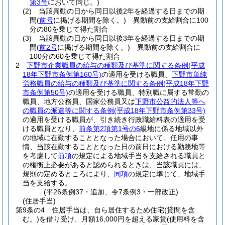
第3号
において同じ。)
(2)
当該異動の日から同日以後2年を経過する日までの期
間
(
前号
に掲げる期間を除く。)
異動前の支給割合に100
分の80を乗じて得た割合
(3)
当該異動の日から同日以後3年を経過する日までの期
間
(
前2号
に掲げる期間を除く。)
異動前の支給割合に
100分の60を乗じて得た割合
2
下野市企業職員の給与の種類及び基準に関する条例
(平成
18年下野市条例第160号)
の適用を受ける職員、
下野市単純
労務職員の給与の種類及び基準に関する条例
(平成18年下野
市条例第50号)
の適用を受ける職員、特別職に属する常勤の
職員、地方公務員、国家公務員又は
下野市公益的法人等へ
の職員の派遣等に関する条例
(平成18年下野市条例第33号)
の適用を受ける職員が、引き続き行政職給料表の適用を受
ける職員となり、
前条第2項第1号の6
級地に係る地域以外
の地域に在勤することとなった場合において、任用の事
情、当該在勤することとなった日の前日における勤務地等
を考慮して
前項
の規定による地域手当を支給される職員と
の権衡上必要があると認められるときは、当該職員には、
規則の定めるところにより、
同項
の規定に準じて、地域手
当を支給する。
(平26条例37・追加、令7条例3・一部改正)
(住居手当)
第9条の4
住居手当は、自ら居住するため住宅
(貸間を含
む。)
を借り受け、月額16,000円を超える家賃
(使用料を含