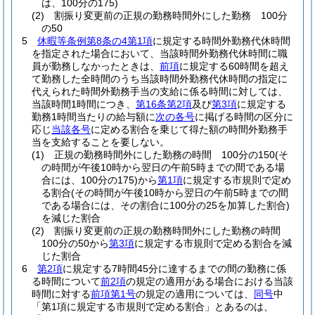
は、100分の175)
(2)
割振り変更前の正規の勤務時間外にした勤務 100分
の50
5
休暇等条例第8条の4第1項
に規定する時間外勤務代休時間
を指定された場合において、当該時間外勤務代休時間に職
員が勤務しなかったときは、
前項
に規定する60時間を超え
て勤務した全時間のうち当該時間外勤務代休時間の指定に
代えられた時間外勤務手当の支給に係る時間に対しては、
当該時間1時間につき、
第16条第2項
及び
第3項
に規定する
勤務1時間当たりの給与額に
次の各号
に掲げる時間の区分に
応じ
当該各号
に定める割合を乗じて得た額の時間外勤務手
当を支給することを要しない。
(1)
正規の勤務時間外にした勤務の時間 100分の150
(そ
の時間が午後10時から翌日の午前5時までの間である場
合には、100分の175)
から
第1項
に規定する市規則で定め
る割合
(その時間が午後10時から翌日の午前5時までの間
である場合には、その割合に100分の25を加算した割合)
を減じた割合
(2)
割振り変更前の正規の勤務時間外にした勤務の時間
100分の50から
第3項
に規定する市規則で定める割合を減
じた割合
6
第2項
に規定する7時間45分に達するまでの間の勤務に係
る時間について
前2項
の規定の適用がある場合における当該
時間に対する
前項第1号
の規定の適用については、
同号
中
「第1項に規定する市規則で定める割合」とあるのは、