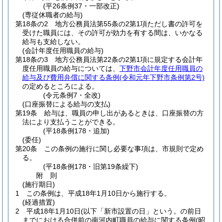
(平26条例37・一部改正)
(専従休職者の給与)
第18条の2
地方公務員法第55条の2第1項ただし書の許可を
受けた職員には、その許可が効力を有する間は、いかなる
給与も支給しない。
(会計年度任用職員の給与)
第18条の3
地方公務員法第22条の2第1項に規定する会計年
度任用職員の給与については、
下野市会計年度任用職員の
給与及び費用弁償に関する条例
(令和元年下野市条例第2号)
の定めるところによる。
(令元条例7・全改)
(口座振替による給与の支払)
第19条
給与は、職員の申し出があるときは、口座振替の方
法により支払うことができる。
(平18条例178・追加)
(委任)
第20条
この条例の施行に関し必要な事項は、市規則で定め
る。
(平18条例178・旧第19条繰下)
附
則
(施行期日)
1
この条例は、平成18年1月10日から施行する。
(経過措置)
2
平成18年1月10日(以下「新市設置の日」という。の前日
までにおける合併前の南河内町職員の給与に関する条例
(昭