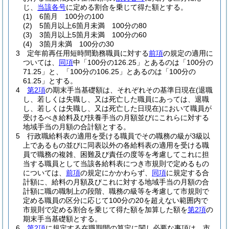
じ、
当該各号
に定める割合を乗じて得た額とする。
(1)
6箇月 100分の100
(2)
5箇月以上6箇月未満 100分の80
(3)
3箇月以上5箇月未満 100分の60
(4)
3箇月未満 100分の30
3
定年前再任用短時間勤務職員に対する
前項
の規定の適用に
ついては、
同項
中「100分の126.25」とあるのは「100分の
71.25」と、「100分の106.25」とあるのは「100分の
61.25」とする。
4
第2項
の期末手当基礎額は、それぞれその基準日現在
(退職
し、若しくは失職し、又は死亡した職員にあっては、退職
し、若しくは失職し、又は死亡した日現在)
において職員が
受けるべき給料及び扶養手当の月額並びにこれらに対する
地域手当の月額の合計額とする。
5
行政職給料表の適用を受ける職員でその職務の級が3級以
上であるもの並びに同表以外の各給料表の適用を受ける職
員で職務の複雑、困難及び責任の度等を考慮してこれに担
当する職員として当該各給料表につき市規則で定めるもの
については、
前項
の規定にかかわらず、
同項
に規定する合
計額に、給料の月額及びこれに対する地域手当の月額の合
計額に職の職制上の段階、職務の級等を考慮して市規則で
定める職員の区分に応じて100分の20を超えない範囲内で
市規則で定める割合を乗じて得た額を加算した額を
第2項
の
期末手当基礎額とする。
6
第2項
に規定する在職期間の算定に関し必要な事項は、市