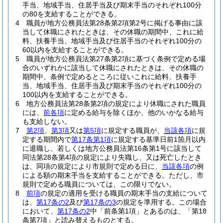
手当、地域手当、住居手当及び期末手当のそれぞれ100分
の80を支給することができる。
4
職員が地方公務員法第28条第2項第2号に掲げる事由に該
当して休職にされたときは、その休職の期間中、これに給
料、扶養手当、地域手当及び住居手当のそれぞれ100分の
60以内を支給することができる。
5
職員が地方公務員法第27条第2項に基づく条例で定める場
合のいずれかに該当して休職にされたときは、その休職の
期間中、条例で定めるところに従いこれに給料、扶養手
当、地域手当、住居手当及び期末手当のそれぞれ100分の
100以内を支給することができる。
6
地方公務員法第28条第2項の規定により休職にされた職員
には、
前各項
に定める給与を除くほか、他のいかなる給与
も支給しない。
7
第2項
、
第3項
又は
第5項
に規定する職員が、
当該各項
に規
定する期間内で
第17条第1項
に規定する基準日前1箇月以内
に退職し、若しくは地方公務員法第16条第1号に該当して
同法第28条第4項の規定により失職し、又は死亡したとき
は、同項の規定により市規則で定める日に、
当該各項
の例
による額の期末手当を支給することができる。
ただし、市
規則で定める職員については、この限りでない。
8
前項
の規定の適用を受ける職員の期末手当の支給について
は、
第17条の2
及び
第17条の3
の規定を準用する。
この場合
において、
第17条の2
中「前条第1項」とあるのは、「第18
条第7項」と読み替えるものとする。