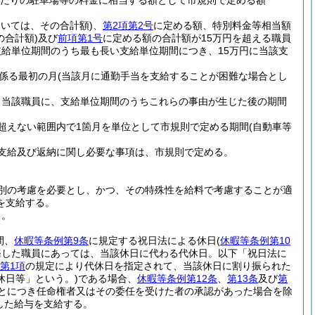
月当たりの駐車場等の料金に相当する額として市規則で定める額
おいては、その合計額)
、
第2項第2号
に定める額、特別料金等相当額
の合計額)
及び
前項第1号
に定める額の合計額が15万円を超える職員
給単位期間のうち最も長い支給単位期間につき、15万円に当該支
係る最初の月
(当該月に通勤手当を支給することが困難な場合とし
、当該職員に、支給単位期間のうちこれらの事由が生じた後の期間
超えない範囲内で1箇月を単位として市規則で定める期間
(自動車等
支給及び返納に関し必要な事項は、市規則で定める。
別の考慮を必要とし、かつ、その特殊性を給料で考慮することが適
を支給する。
る。
間、
休暇等条例第9条
に規定する祝日法による休日
(
休暇等条例第10
務した職員にあっては、当該休日に代わる代休日。以下「祝日法に
第1項
の規定により代休日を指定されて、当該休日に割り振られた
休日等」という。)
である場合、
休暇等条例第12条
、
第13条
及び
第
とにつき任命権者又はその委任を受けた者の承認があった場合を除
した給与を支給する。