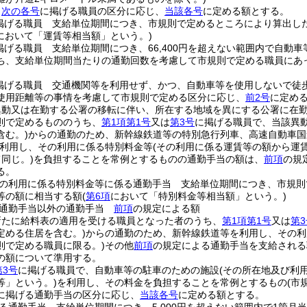
、
次の各号
に掲げる職員の区分に応じ、
当該各号
に定める額とする。
掲げる職員 支給単位期間につき、市規則で定めるところにより算出し
において「運賃等相当額」という。)
掲げる職員 支給単位期間につき、66,400円を超えない範囲内で自動
ち、支給単位期間当たりの通勤回数を考慮して市規則で定める職員にあ
掲げる職員 交通機関等を利用せず、かつ、自動車等を使用しないで徒
使用距離等の事情を考慮して市規則で定める区分に応じ、
前2号
に定め
異動又は在勤する公署の移転に伴い、所在する地域を異にする公署に在
則で定めるもののうち、
第1項第1号
又は
第3号
に掲げる職員で、当該異
含む。)
からの通勤のため、新幹線鉄道等の特別急行列車、高速自動車国
利用し、その利用に係る特別料金等
(その利用に係る運賃等の額から運
同じ。)
を負担することを常例とするものの通勤手当の額は、
前項
の規
る。
の利用に係る特別料金等に係る通勤手当 支給単位期間につき、市規則
等の額に相当する額
(
第6項
において「特別料金等相当額」という。)
る通勤手当以外の通勤手当
前項
の規定による額
新たに給料表の適用を受ける職員となった者のうち、
第1項第1号
又は
第3
定める住居を含む。)
からの通勤のため、新幹線鉄道等を利用し、その利
則で定める職員に限る。)
その他
前項
の規定による通勤手当を支給される
の額について準用する。
第3号
に掲げる職員で、自動車等の駐車のための施設
(その所在地及び利
等」という。)
を利用し、その料金を負担することを常例とするもの
(市
に掲げる通勤手当の区分に応じ、
当該各号
に定める額とする。