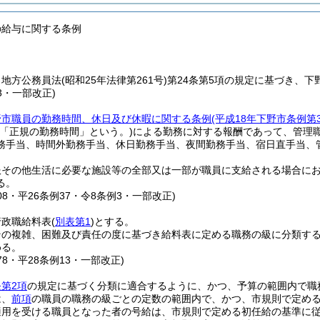
の給与に関する条例
、地方公務員法
(昭和25年法律第261号)
第24条第5項の規定に基づき、
13・一部改正)
野市職員の勤務時間、休日及び休暇に関する条例
(平成18年下野市条例第
に「正規の勤務時間」という。)
による勤務に対する報酬であって、管理
務手当、時間外勤務手当、休日勤務手当、夜間勤務手当、宿日直手当、
服その他生活に必要な施設等の全部又は一部が職員に支給される場合に
る。
208・平26条例37・令8条例3・一部改正)
行政職給料表
(
別表第1
)
とする。
その複雑、困難及び責任の度に基づき給料表に定める職務の級に分類す
める。
178・平28条例13・一部改正)
第2項
の規定に基づく分類に適合するように、かつ、予算の範囲内で職
は、
前項
の職員の職務の級ごとの定数の範囲内で、かつ、市規則で定め
適用を受ける職員となった者の号給は、市規則で定める初任給の基準に