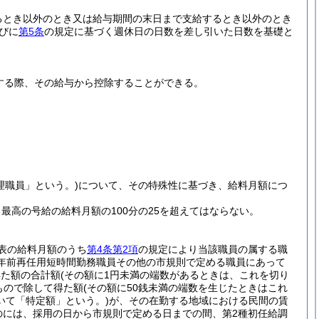
るとき以外のとき又は給与期間の末日まで支給するとき以外のとき
びに
第5条
の規定に基づく週休日の日数を差し引いた日数を基礎と
する際、その給与から控除することができる。
理職員」という。)
について、その特殊性に基づき、給料月額につ
高の号給の給料月額の100分の25を超えてはならない。
表の給料月額のうち
第4条第2項
の規定により当該職員の属する職
定年前再任用短時間勤務職員その他の市規則で定める職員にあって
得た額の合計額
(その額に1円未満の端数があるときは、これを切り
もので除して得た額
(その額に50銭未満の端数を生じたときはこれ
いて「特定額」という。)
が、その在勤する地域における民間の賃
のには、採用の日から市規則で定める日までの間、第2種初任給調