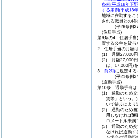
条例
(平成18年下
する条例
(平成18
地域に在勤するこ
される職員との権
(平26条例
(住居手当)
第9条の4
住居手当
置する公舎を貸与
2
住居手当の月額
(1)
月額27,00
(2)
月額27,00
は、17,000円)
を
3
前2項
に規定する
(平21条例
(通勤手当)
第10条
通勤手当は
(1)
通勤のため交
賃等」という。)
いで徒歩により
(2)
通勤のため自
用しなければ通
ロメートル未満
(3)
通勤のため交
なければ通勤す
た場合の通勤距