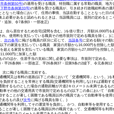
野市条例第50号)
の適用を受ける職員、特別職に属する常勤の職員、地方
年下野市条例第33号)
の適用を受ける職員が、引き続き行政職給料表の適
ととなった場合において、任用の事情、当該在勤することとなった日の
衡上必要があると認められるときは、当該職員には、規則の定めるとこ
37・追加、令7条例3・一部改正)
は、自ら居住するため住宅
(貸間を含む。)
を借り受け、月額16,000円
され、使用料を支払っている職員その他市規則で定める職員を除く。)
に
は、
次の各号
に掲げる職員の区分に応じて、
当該各号
に定める額
(その額
0円以下の家賃を支払っている職員 家賃の月額から16,000円を控除した
0円を超える家賃を支払っている職員 家賃の月額から27,000円を控除し
11,000円に加算した額
もののほか、住居手当の支給に関し必要な事項は、市規則で定める。
34・平26条例6・一部改正、平26条例37・旧第9条の2繰下、令元条例12
、次に掲げる職員に支給する。
通機関又は有料の道路
(以下この条において「交通機関等」という。)
を
を負担することを常例とする職員
(交通機関等を利用しなければ通勤す
通勤するものとした場合の通勤距離が片道2キロメートル未満であるも
動車その他の交通用具で市規則で定めるもの
(以下この条において「自
勤することが著しく困難である職員以外の職員であって自動車等を使用
であるもの及び
次号
に掲げる職員を除く。)
通機関等を利用してその運賃等を負担し、かつ、自動車等を使用するこ
ることが著しく困難である職員以外の職員であって、交通機関等を利用
離が片道2キロメートル未満であるものを除く。)