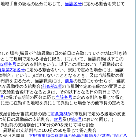
る地域手当の級地の区分に応じて、
当該各号
に定める割合を乗じて
動した場合
(職員が当該異動の日の前日に在勤していた地域に引き続
として規則で定める場合に限る。)
において、当該異動
(以下この
第2項各号
に定める割合をいう。以下この項において「異動後の支
前条第2項各号
に定める割合をいい、規則で定める場合には、当該
給割合」という。)
に達しないこととなるとき、又は当該異動の直
の円滑を図るため、当該職員には、
前条
の規定にかかわらず、当該
合が異動後の支給割合
(
前条第3項
の市規則で定める級地の変更によ
支給割合)
以下となるときは、その以下となる日の前日までの
号
に掲げる期間の区分に応じ
当該各号
に定める割合を乗じて得た
間に更に在勤する地域を異にして異動した場合その他市長の定める
の支給割合が当該異動の後に
前条第3項
の市規則で定める級地の変更
の前日の異動前の支給割合。
次号
及び
第3号
において同じ。)
異動前の支給割合に100分の80を乗じて得た割合
異動前の支給割合に100分の60を乗じて得た割合
を受ける職員、
下野市単純労務職員の給与の種類及び基準に関する