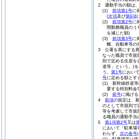
2
通勤手当の額は
(1)
前項第1号
に
(
次項
及び
第6項
(2)
前項第2号
に
間勤務職員のう
を減じた額)
(3)
前項第3号
に
離、自動車等の
3
公署を異にする
なった職員で市規
則で定める住居を
道等」という。)
を
う。
第1号
において
号
に定める額とす
(1)
新幹線鉄道等
要する特別料金
(2)
前号
に掲げ
4
前項
の規定は、
のとして市規則で
等を考慮して市規
る職員の通勤手当
5
第1項第2号
又は
において「駐車場
わらず、
次の各号