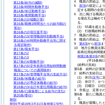
4
職員の昇給は、
第12条
(給与の減額)
5
前項
の規定によ
第13条
(時間外勤務手当)
定する期間の全部
第14条
(休日勤務手当)
6
次に掲げる職員が
第15条
(夜間勤務手当)
る場合又は極めて
第15条の2
(端数計算)
る。
第16条
(勤務1時間当たりの給与額の
(1)
55歳を超え
算出)
(2)
行政職給料表
第16条の2
(宿日直手当)
7
職員の昇給は、
第16条の3
(管理職員特別勤務手当)
8
職員の昇給は、
第16条の4
(時間外勤務手当等に関す
9
第4項
から
前項
ま
る規定除外)
10
地方公務員法第
第17条
(期末手当)
前再任用短時間勤
第17条の2
例第2条第3項
の規
第17条の3
(平18条例
第17条の4
(勤勉手当)
(給料の支給)
第17条の5
(定年前再任用短時間勤務
第5条
給料の計算
職員についての適用除外)
2
給料の支給日は、
第17条の6
(管理職手当等の支給方法)
(1)
休日
(
次号
に
第18条
(休職者の給与)
(2)
休日で、かつ
第18条の2
(専従休職者の給与)
(3)
日曜日 13日
第18条の3
(会計年度任用職員の給与)
3
市長は、災害そ
第19条
(口座振替による給与の支払)
第6条
新たに職員
第20条
(委任)
る。
附則
2
職員が退職した
附則
(平成18年3月31日条例第178号)