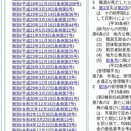
3
職員が死亡した
附則
(平成18年12月20日条例第208号)
4
第1項
又は
第2項
附則
(平成19年3月19日条例第5号)
は、その給料額は
附則
(平成19年12月14日条例第36号)
して日割りによっ
附則
(平成20年3月19日条例第10号)
(平30条例
附則
(平成20年12月16日条例第44号)
(給与からの控除)
附則
(平成21年5月29日条例第22号)
第6条の2
地方公務
附則
(平成21年9月8日条例第27号)
(1)
職員互助会の
附則
(平成21年11月30日条例第34号)
(2)
団体取扱契約
附則
(平成22年3月24日条例第3号)
(3)
勤労者財産形
附則
(平成22年11月30日条例第25号)
(4)
地方公務員法
附則
(平成23年11月29日条例第20号)
(5)
前各号
に掲げ
附則
(平成25年12月19日条例第37号)
(平22条例2
附則
(平成26年3月20日条例第6号)
(管理職手当)
附則
(平成26年12月22日条例第37号)
第7条
市長は、管
附則
(平成28年3月18日条例第13号)
き適正な管理職手
附則
(平成28年12月15日条例第49号)
2
前項
の管理職手当
附則
(平成29年3月27日条例第5号)
(平19条例
附則
(平成30年3月23日条例第7号)
(第2種初任給調整
附則
(平成30年12月19日条例第41号)
第7条の2
新たに採
附則
(令和元年12月16日条例第7号)
務の級並びに
同条
附則
(令和元年12月16日条例第12号)
は、市規則で定め
附則
(令和2年11月30日条例第28号)
捨てた額)
に12を
附則
(令和4年3月23日条例第13号)
を切り捨て、50
附則
(令和4年12月22日条例第23号)
金の最低基準を考
附則
(令和4年12月22日条例第24号)