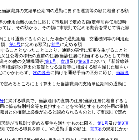
た当該職員の支給単位期間の通勤に要する運賃等の額に相当する額
車等の使用距離の区分に応じて市規則で定める額
(定年前再任用短時
っては、その額から、その額に市規則で定める割合を乗じて得た額
歩により通勤するものとした場合の通勤距離、交通機関等の利用距
る額、
第1号
に定める額又は
前号
に定める額
勤することとなったことにより、通勤の実情に変更を生ずることと
動又は公署の移転の直前の住居
(当該住居に相当するものとして市規
道その他の交通機関等
(
第1号
、
次項
及び
第6項
において「新幹線鉄
賃等相当額の算出の基礎となる運賃等に相当する額を減じた額をい
定にかかわらず、
次の各号
に掲げる通勤手当の区分に応じ、
当該各
で定めるところにより算出した当該職員の支給単位期間の通勤に
号
に掲げる職員で、当該適用の直前の住居
(当該住居に相当するも
用に係る特別料金等を負担することを常例とするもの
(任用の事情
職員との権衡上必要があると認められるものとして市規則で定め
用形態が市規則で定める要件を満たすものに限る。
第1号
及び
第9項
規則で定める職員を除く。)
の通勤手当の額は、
前3項
の規定にかか