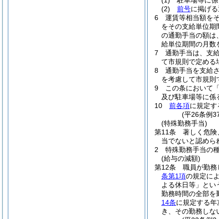
(1)
駐車場等に係
(2)
前号
に掲げ
6
運賃等相当額を
をその支給単位期
の通勤手当の額は
給単位期間の月数
7
通勤手当は、支
て市規則で定める
8
通勤手当を支給
を考慮して市規則
9
この条において
及び駐車場等に係
10
前各項
に規定す
(平26条例
(特殊勤務手当)
第11条
著しく危険
当でないと認めら
2
特殊勤務手当の
(給与の減額)
第12条
職員が勤務
条第1項
の規定に
よる休日等」とい
勤務時間の全部を
14条
に規定する年
き、その勤務しな