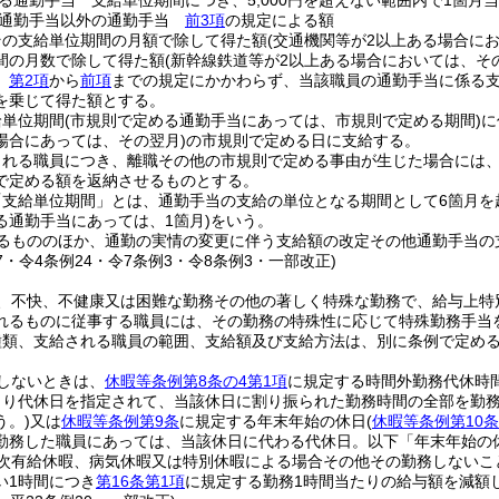
る通勤手当 支給単位期間につき、5,000円を超えない範囲内で1箇
る通勤手当以外の通勤手当
前3項
の規定による額
その支給単位期間の月額で除して得た額
(交通機関等が2以上ある場合に
間の月数で除して得た額
(新幹線鉄道等が2以上ある場合においては、そ
、
第2項
から
前項
までの規定にかかわらず、当該職員の通勤手当に係る支
を乗じて得た額とする。
給単位期間
(市規則で定める通勤手当にあっては、市規則で定める期間)
に
場合にあっては、その翌月)
の市規則で定める日に支給する。
される職員につき、離職その他の市規則で定める事由が生じた場合には
で定める額を返納させるものとする。
「支給単位期間」とは、通勤手当の支給の単位となる期間として6箇月を
る通勤手当にあっては、1箇月)
をいう。
るもののほか、通勤の実情の変更に伴う支給額の改定その他通勤手当の
37・令4条例24・令7条例3・令8条例3・一部改正)
、不快、不健康又は困難な勤務その他の著しく特殊な勤務で、給与上特
れるものに従事する職員には、その勤務の特殊性に応じて特殊勤務手当
種類、支給される職員の範囲、支給額及び支給方法は、別に条例で定め
しないときは、
休暇等条例第8条の4第1項
に規定する時間外勤務代休時
より代休日を指定されて、当該休日に割り振られた勤務時間の全部を勤
う。)
又は
休暇等条例第9条
に規定する年末年始の休日
(
休暇等条例第10条
勤務した職員にあっては、当該休日に代わる代休日。以下「年末年始の
次有給休暇、病気休暇又は特別休暇による場合その他その勤務しないこ
い1時間につき
第16条第1項
に規定する勤務1時間当たりの給与額を減額