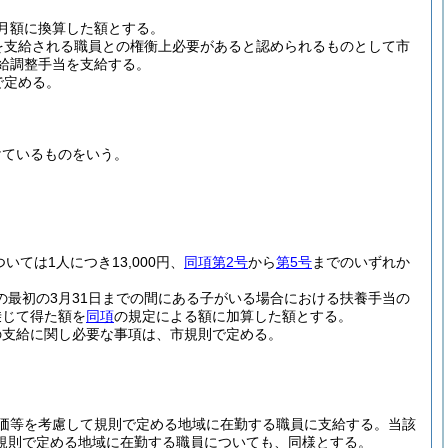
月額に換算した額とする。
を支給される職員との権衡上必要があると認められるものとして市
給調整手当を支給する。
で定める。
けているものをいう。
ついては1人につき13,000円、
同項第2号
から
第5号
までのいずれか
の最初の3月31日までの間にある子がいる場合における扶養手当の
乗じて得た額を
同項
の規定による額に加算した額とする。
の支給に関し必要な事項は、市規則で定める。
価等を考慮して規則で定める地域に在勤する職員に支給する。
当該
規則で定める地域に在勤する職員についても、同様とする。