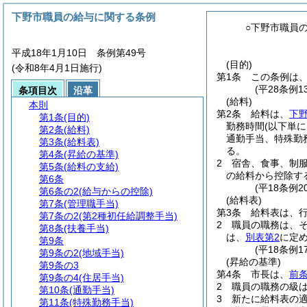
下野市職員の給与に関する条例
○下野市職員
平成18年1月10日 条例第49号
(目的)
(令和8年4月1日施行)
第1条
この条例は
(平28条例
条項目次
沿革
(給料)
本則
第2条
給料は、
下
第1条
(目的)
勤務時間
(以下単
第2条
(給料)
通勤手当、特殊勤
第3条
(給料表)
る。
第4条
(昇給の基準)
2
宿舎、食事、制
第5条
(給料の支給)
の給料から控除す
第6条
(平18条例
第6条の2
(給与からの控除)
(給料表)
第7条
(管理職手当)
第3条
給料表は、
第7条の2
(第2種初任給調整手当)
2
職員の職務は、
第8条
(扶養手当)
は、
別表第2
に定
第9条
(平18条例
第9条の2
(地域手当)
(昇給の基準)
第9条の3
第4条
市長は、
前条
第9条の4
(住居手当)
2
職員の職務の級
第10条
(通勤手当)
3
新たに給料表の
第11条
(特殊勤務手当)