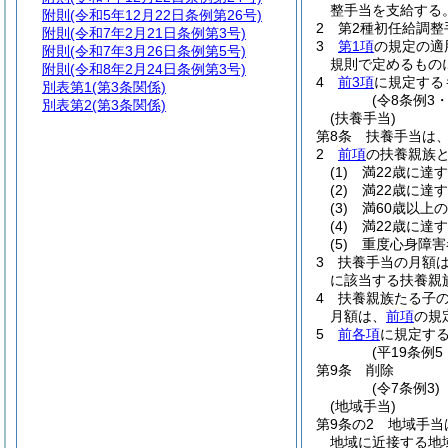
整手当を支給する
附則
(令和5年12月22日条例第26号)
2
第2種初任給調
附則
(令和7年2月21日条例第3号)
3
第1項
の規定の適
附則
(令和7年3月26日条例第5号)
規則で定めるもの
附則
(令和8年2月24日条例第3号)
4
前3項
に規定する
別表第1
(第3条関係)
(令8条例3
別表第2
(第3条関係)
(扶養手当)
第8条
扶養手当は
2
前項
の扶養親族
(1)
満22歳に達
(2)
満22歳に達
(3)
満60歳以上
(4)
満22歳に達
(5)
重度心身障害
3
扶養手当の月額
に該当する扶養親族
4
扶養親族たる子の
月額は、
前項
の規
5
前各項
に規定す
(平19条例
第9条
削除
(令7条例3)
(地域手当)
第9条の2
地域手当
地域に近接する地