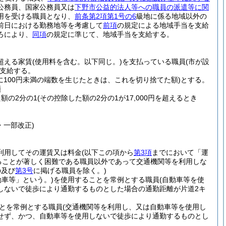
公務員、国家公務員又は
下野市公益的法人等への職員の派遣等に関
用を受ける職員となり、
前条第2項第1号の6
級地に係る地域以外の
前日における勤務地等を考慮して
前項
の規定による地域手当を支給
ろにより、
同項
の規定に準じて、地域手当を支給する。
を超える家賃
(使用料を含む。以下同じ。)
を支払っている職員
(市が設
支給する。
に100円未満の端数を生じたときは、これを切り捨てた額)
とする。
額
た額の2分の1
(その控除した額の2分の1が17,000円を超えるとき
・一部改正)
利用してその運賃又は料金
(以下この項から
第3項
までにおいて「運
ることが著しく困難である職員以外であって交通機関等を利用しな
の及び
第3号
に掲げる職員を除く。)
動車等」という。)
を使用することを常例とする職員
(自動車等を使
しないで徒歩により通勤するものとした場合の通勤距離が片道2キ
とを常例とする職員
(交通機関等を利用し、又は自動車等を使用し
せず、かつ、自動車等を使用しないで徒歩により通勤するものとし