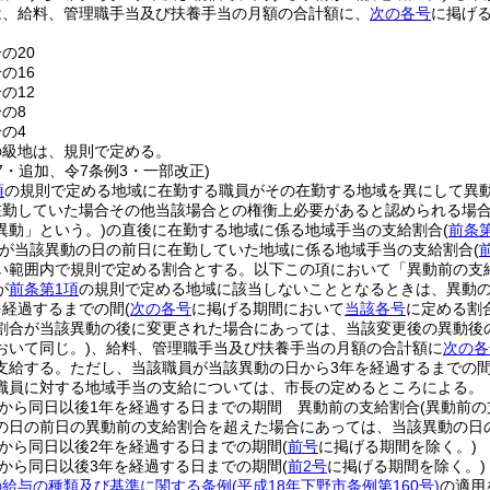
は、給料、管理職手当及び扶養手当の月額の合計額に、
次の各号
に掲げ
の20
の16
の12
分の8
分の4
の級地は、規則で定める。
37・追加、令7条例3・一部改正)
項
の規則で定める地域に在勤する職員がその在勤する地域を異にして異
在勤していた場合その他当該場合との権衡上必要があると認められる場合
異動」という。)
の直後に在勤する地域に係る地域手当の支給割合
(
前条
が当該異動の日の前日に在勤していた地域に係る地域手当の支給割合
(
い範囲内で規則で定める割合とする。以下この項において「異動前の支
が
前条第1項
の規則で定める地域に該当しないこととなるときは、異動
を経過するまでの間
(
次の各号
に掲げる期間において
当該各号
に定める割
割合が当該異動の後に変更された場合にあっては、当該変更後の異動後の
おいて同じ。)
、給料、管理職手当及び扶養手当の月額の合計額に
次の各
支給する。
ただし、当該職員が当該異動の日から3年を経過するまでの
職員に対する地域手当の支給については、市長の定めるところによる。
から同日以後1年を経過する日までの期間 異動前の支給割合
(異動前
の日の前日の異動前の支給割合を超えた場合にあっては、当該異動の日
から同日以後2年を経過する日までの期間
(
前号
に掲げる期間を除く。)
から同日以後3年を経過する日までの期間
(
前2号
に掲げる期間を除く。)
の給与の種類及び基準に関する条例
(平成18年下野市条例第160号)
の適用