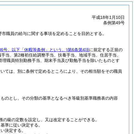
平成18年1月10日
条例第49号
下野市職員の給与に関する事項を定めることを目的とする。
36号。以下「休暇等条例」という。)
第6条第4項
に規定する正規の
職手当、第2種初任給調整手当、扶養手当、地域手当、住居手当、
管理職員特別勤務手当、期末手当及び勤勉手当を除いたものとす
おいては、別に条例で定めるところにより、その相当額をその職員
るものとし、その分類の基準となるべき等級別基準職務表の内容
務の級の定数を設定し、又は改定することができる。
る基準に従い決定する。
従い決定する。