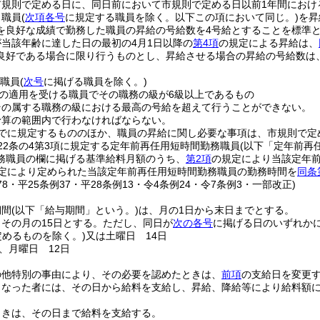
市規則で定める日に、同日前において市規則で定める日以前1年間におけ
り職員
(
次項各号
に規定する職員を除く。以下この項において同じ。)
を昇
を良好な成績で勤務した職員の昇給の号給数を4号給とすることを標準
当該年齢に達した日の最初の4月1日以降の
第4項
の規定による昇給は、
良好である場合に限り行うものとし、昇給させる場合の昇給の号給数は
る職員
(
次号
に掲げる職員を除く。)
の適用を受ける職員でその職務の級が6級以上であるもの
その属する職務の級における最高の号給を超えて行うことができない。
予算の範囲内で行わなければならない。
でに規定するもののほか、職員の昇給に関し必要な事項は、市規則で定
22条の4第3項に規定する定年前再任用短時間勤務職員
(以下「定年前再
務職員の欄に掲げる基準給料月額のうち、
第2項
の規定により当該定年
定により定められた当該定年前再任用短時間勤務職員の勤務時間を
同条
178・平25条例37・平28条例13・令4条例24・令7条例3・一部改正)
期間
(以下「給与期間」という。)
は、月の1日から末日までとする。
その月の15日とする。
ただし、同日が
次の各号
に掲げる日のいずれか
定めるものを除く。)
又は土曜日 14日
、月曜日 12日
の他特別の事由により、その必要を認めたときは、
前項
の支給日を変更
となった者には、その日から給料を支給し、昇給、降給等により給料額
ときは、その日まで給料を支給する。