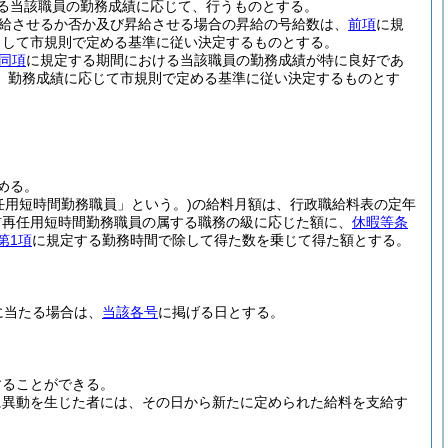
る当該職員の勤務成績に応じて、行うものとする。
給させるか否か及び昇給させる場合の昇給の号給数は、
前項
に規
として市規則で定める基準に従い決定するものとする。
同項
に規定する期間における当該職員の勤務成績が特に良好であ
、勤務成績に応じて市規則で定める基準に従い決定するものとす
める。
任用短時間勤務職員」という。)
の給料月額は、行政職給料表の定年
前再任用短時間勤務職員の属する職務の級に応じた額に、
休暇等条
第1項
に規定する勤務時間で除して得た数を乗じて得た額とする。
に当たる場合は、
当該各号
に掲げる日とする。
することができる。
に異動を生じた者には、その日から新たに定められた給料を支給す