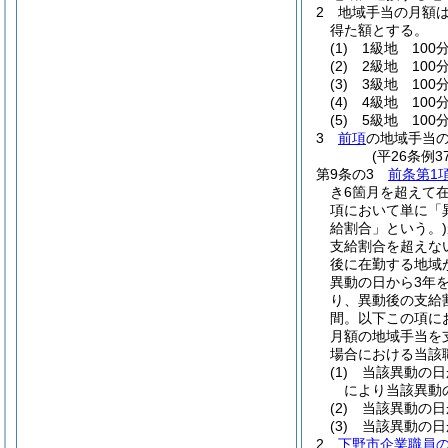
2
地域手当の月額
得た額とする。
(1)
1級地 100分
(2)
2級地 100分
(3)
3級地 100分
(4)
4級地 100
(5)
5級地 100
3
前項
の地域手当
(平26条例
第9条の3
前条第1
き6箇月を超えて
項において単に「
給割合」という。)
支給割合を超えな
後に在勤する地域
異動の日から3年
り、異動後の支給
間。以下この項に
月額の地域手当を
場合における当該
(1)
当該異動の日
により当該異動
(2)
当該異動の日
(3)
当該異動の日
2
下野市企業職員