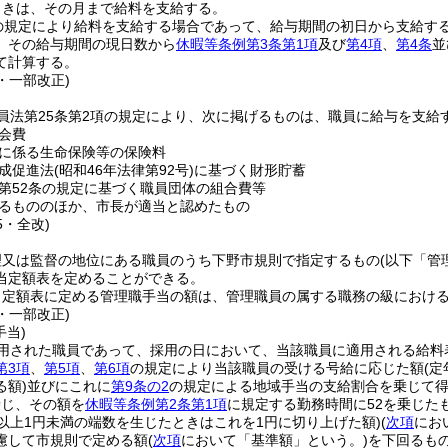
ときは、その月まで給料を支給する。
の規定により給料を支給する場合であって、給与期間の初日から支給す
、その給与期間の現日数から
休暇等条例第3条第1項
及び
第4項
、
第4条
並
て計算する。
7・一部改正)
員法第25条第2項の規定により、次に掲げるものは、職員に給与を支給
会費
に係る生命保険等の保険料
成促進法
(昭和46年法律第92号)
に基づく財形貯蓄
第52条の規定に基づく職員団体の組合費等
るもののほか、市長が適当と認めたもの
5・全改)
理又は監督の地位にある職員のうち下野市規則で指定するもの
(以下「管
当定額表を定めることができる。
定額表に定める管理職手当の額は、管理職員の属する職務の級における最
5・一部改正)
手当)
用された職員であって、採用の日において、当該職員に適用される給料
第3項
、
第5項
、
第6項
の規定により当該職員の受ける号給に応じた額
(
る額)
並びにこれに
第9条の2
の規定による地域手当の支給割合を乗じて
乗じ、その額を
休暇等条例第2条第1項
に規定する勤務時間に52を乗じた
銭以上1円未満の端数を生じたときはこれを1円に切り上げた額)
(
次項
にお
慮して市規則で定める額
(
次項
において「基準額」という。)
を下回るも