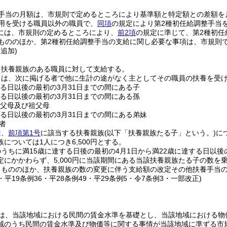
。
整手当の月額は、市規則で定めるところにより基準額と特定額との差額を
用を受ける職員以外の職員で、
同項
の規定により第2種初任給調整手当
には、市規則の定めるところにより、
前2項
の規定に準じて、第2種初任
もののほか、第2種初任給調整手当の支給に関し必要な事項は、市規則
・追加)
、扶養親族のある職員に対して支給する。
とは、次に掲げる者で他に生計の途がなく主としてその職員の扶養を受
する日以後の最初の3月31日までの間にある子
する日以後の最初の3月31日までの間にある孫
の父母及び祖父母
する日以後の最初の3月31日までの間にある弟妹
者
は、
前項第1号
に該当する扶養親族
(以下「扶養親族たる子」という。)
に
については1人につき6,500円とする。
うちに満15歳に達する日後の最初の4月1日から満22歳に達する日以後
定にかかわらず、5,000円に当該期間にある当該扶養親族たる子の数を
るもののほか、扶養親族の数の変更に伴う支給額の改定その他扶養手当
5・平19条例36・平28条例49・平29条例5・令7条例3・一部改正)
は、当該地域における民間の賃金水準を基礎とし、当該地域における物
域のうち民間の賃金水準及び物価等に関する事情が当該地域に準ずる市