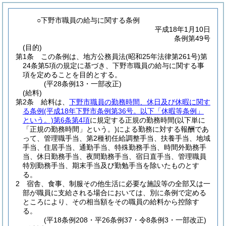
○下野市職員の給与に関する条例
平成18年1月10日
条例第49号
(目的)
第1条
この条例は、地方公務員法
(昭和25年法律第261号)
第
24条第5項の規定に基づき、下野市職員の給与に関する事
項を定めることを目的とする。
(平28条例13・一部改正)
(給料)
第2条
給料は、
下野市職員の勤務時間、休日及び休暇に関す
る条例
(平成18年下野市条例第36号。以下「休暇等条例」
という。)
第6条第4項
に規定する正規の勤務時間
(以下単に
「正規の勤務時間」という。)
による勤務に対する報酬であ
って、管理職手当、第2種初任給調整手当、扶養手当、地域
手当、住居手当、通勤手当、特殊勤務手当、時間外勤務手
当、休日勤務手当、夜間勤務手当、宿日直手当、管理職員
特別勤務手当、期末手当及び勤勉手当を除いたものとす
る。
2
宿舎、食事、制服その他生活に必要な施設等の全部又は一
部が職員に支給される場合においては、別に条例で定める
ところにより、その相当額をその職員の給料から控除す
る。
(平18条例208・平26条例37・令8条例3・一部改正)