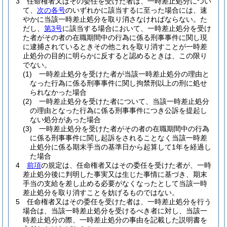
3
任命権者又はその委任を受けた者は、一時差止処分につい
て、
次の各号
のいずれかに該当するに至った場合には、速
やかに当該一時差止処分を取り消さなければならない。
た
だし、
第3号
に該当する場合において、一時差止処分を受け
た者がその者の在職期間中の行為に係る刑事事件に関し現
に逮捕されているときその他これを取り消すことが一時差
止処分の目的に明らかに反すると認めるときは、この限り
でない。
(1)
一時差止処分を受けた者が当該一時差止処分の理由と
なった行為に係る刑事事件に関し拘禁刑以上の刑に処せ
られなかった場合
(2)
一時差止処分を受けた者について、当該一時差止処分
の理由となった行為に係る刑事事件につき公訴を提起し
ない処分があった場合
(3)
一時差止処分を受けた者がその者の在職期間中の行為
に係る刑事事件に関し起訴をされることなく当該一時差
止処分に係る期末手当の基準日から起算して1年を経過し
た場合
4
前項
の規定は、任命権者又はその委任を受けた者が、一時
差止処分後に判明した事実又は生じた事情に基づき、期末
手当の支給を差し止める必要がなくなったとして当該一時
差止処分を取り消すことを妨げるものではない。
5
任命権者又はその委任を受けた者は、一時差止処分を行う
場合は、当該一時差止処分を受けるべき者に対し、当該一
時差止処分の際、一時差止処分の事由を記載した説明書を