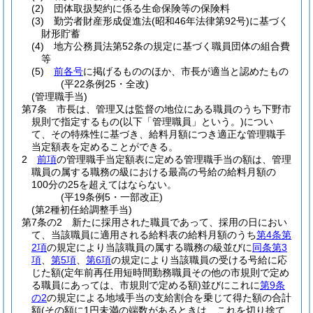
(2)
団体取扱契約に係る生命保険等の保険料
(3)
勤労者財産形成促進法
(昭和46年法律第92号)
に基づく
財形貯蓄
(4)
地方公務員法第52条の規定に基づく職員団体の組合費
等
(5)
前各号
に掲げるもののほか、市長が適当と認めたもの
(平22条例25・全改)
(管理職手当)
第7条
市長は、管理又は監督の地位にある職員のうち下野市
規則で指定するもの
(以下「管理職員」という。)
につい
て、その特殊性に基づき、給料月額につき適正な管理職手
当定額表を定めることができる。
2
前項
の管理職手当定額表に定める管理職手当の額は、管理
職員の属する職務の級における最高の号給の給料月額の
100分の25を超えてはならない。
(平19条例5・一部改正)
(第2種初任給調整手当)
第7条の2
新たに採用された職員であって、採用の日におい
て、当該職員に適用される給料表の給料月額のうち
第4条第
2項
の規定により当該職員の属する職務の級並びに
同条第3
項
、
第5項
、
第6項
の規定により当該職員の受ける号給に応
じた額
(定年前再任用短時間勤務職員その他の市規則で定め
る職員にあっては、市規則で定める額)
並びにこれに
第9条
の2
の規定による地域手当の支給割合を乗じて得た額の合計
額
(その額に1円未満の端数があるときは、これを切り捨て