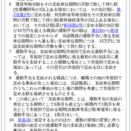
6
運賃等相当額をその支給単位期間の月額で除して得た額
(交通機関等が2以上ある場合においては、その合計額)
、
第
2項第2号
に定める額、特別料金等相当額をその支給単位期
間の月数で除して得た額
(新幹線鉄道等が2以上ある場合に
おいては、その合計額)
及び
前項第1号
に定める額の合計額
が15万円を超える職員の通勤手当の額は、
第2項
から
前項
までの規定にかかわらず、当該職員の通勤手当に係る支給
単位期間のうち最も長い支給単位期間につき、15万円に当
該支給単位期間の月数を乗じて得た額とする。
7
通勤手当は、支給単位期間
(市規則で定める通勤手当にあ
っては、市規則で定める期間)
に係る最初の月
(当該月に通
勤手当を支給することが困難な場合として市規則で定める
場合にあっては、その翌月)
の市規則で定める日に支給す
る。
8
通勤手当を支給される職員につき、離職その他の市規則で
定める事由が生じた場合には、当該職員に、支給単位期間
のうちこれらの事由が生じた後の期間を考慮して市規則で
定める額を返納させるものとする。
9
この条において「支給単位期間」とは、通勤手当の支給の
単位となる期間として6箇月を超えない範囲内で1箇月を単
位として市規則で定める期間
(自動車等及び駐車場等に係る
通勤手当にあっては、1箇月)
をいう。
10
前各項
に規定するもののほか、通勤の実情の変更に伴う
支給額の改定その他通勤手当の支給及び返納に関し必要な
事項は、市規則で定める。