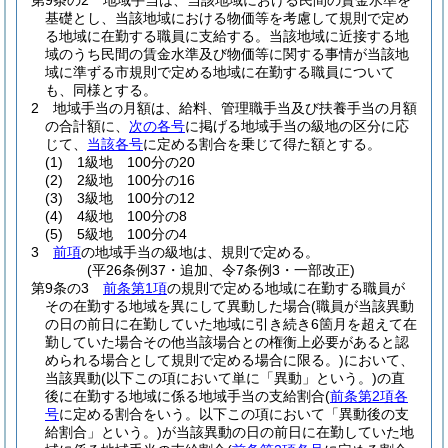
第9条の2
地域手当は、当該地域における民間の賃金水準を
基礎とし、当該地域における物価等を考慮して規則で定め
る地域に在勤する職員に支給する。
当該地域に近接する地
域のうち民間の賃金水準及び物価等に関する事情が当該地
域に準ずる市規則で定める地域に在勤する職員について
も、同様とする。
2
地域手当の月額は、給料、管理職手当及び扶養手当の月額
の合計額に、
次の各号
に掲げる地域手当の級地の区分に応
じて、
当該各号
に定める割合を乗じて得た額とする。
(1)
1級地 100分の20
(2)
2級地 100分の16
(3)
3級地 100分の12
(4)
4級地 100分の8
(5)
5級地 100分の4
3
前項
の地域手当の級地は、規則で定める。
(平26条例37・追加、令7条例3・一部改正)
第9条の3
前条第1項
の規則で定める地域に在勤する職員が
その在勤する地域を異にして異動した場合
(職員が当該異動
の日の前日に在勤していた地域に引き続き6箇月を超えて在
勤していた場合その他当該場合との権衡上必要があると認
められる場合として規則で定める場合に限る。)
において、
当該異動
(以下この項において単に「異動」という。)
の直
後に在勤する地域に係る地域手当の支給割合
(
前条第2項各
号
に定める割合をいう。以下この項において「異動後の支
給割合」という。)
が当該異動の日の前日に在勤していた地