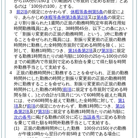
から100分の150までの範囲内で市規則で定める割合」とあ
るのは「100分の100」とする。
3
前2項
の規定にかかわらず、
休暇等条例第5条
の規定によ
り、あらかじめ
休暇等条例第3条第2項
又は
第4条
の規定に
より割り振られた1週間の正規の勤務時間
(定年前再任用短
時間勤務職員にあっては、38時間45分。以下この条におい
て「割振り変更前の正規の勤務時間」という。)
外に勤務す
ることを命ぜられた職員には、割振り変更前の正規の勤務
時間外に勤務した全時間
(市規則で定める時間を除く。)
に
対して、勤務1時間につき、
第16条第2項
及び
第3項
に規定
する勤務1時間当たりの給与額に100分の25から100分の50
までの範囲内で市規則で定める割合を乗じて得た額を時間
外勤務手当として支給する。
4
正規の勤務時間外に勤務することを命ぜられ、正規の勤務
時間外にした勤務の時間と割振り変更前の正規の勤務時間
外に勤務することを命ぜられ、割振り変更前の正規の勤務
時間外にした勤務の時間
(
前項
に規定する市規則で定める時
間を除く。)
との合計が1箇月について60時間を超えた職員
には、その60時間を超えて勤務した全時間に対して、
第1
項
及び
前項
の規定にかかわらず、勤務1時間につき、
第16
条第2項
及び
第3項
に規定する勤務1時間当たりの給与額に
次の各号
に掲げる勤務の区分に応じ
当該各号
に定める割合
を乗じて得た額を時間外勤務手当として支給する。
(1)
正規の勤務時間外にした勤務 100分の150
(その勤務
が午後10時から翌日の午前5時までの間である場合に