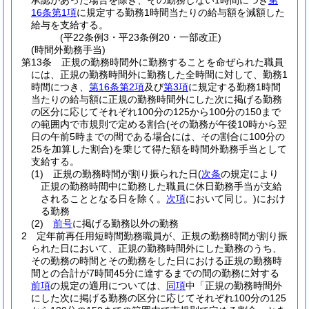
承認があった場合を除き、その勤務しない1時間につき
第
16条第1項
に規定する勤務1時間当たりの給与額を減額した
給与を支給する。
(平22条例3・平23条例20・一部改正)
(時間外勤務手当)
第13条
正規の勤務時間外に勤務することを命ぜられた職員
には、正規の勤務時間外に勤務した全時間に対して、勤務1
時間につき、
第16条第2項
及び
第3項
に規定する勤務1時間
当たりの給与額に正規の勤務時間外にした次に掲げる勤務
の区分に応じてそれぞれ100分の125から100分の150まで
の範囲内で市規則で定める割合
(その勤務が午後10時から翌
日の午前5時までの間である場合には、その割合に100分の
25を加算した割合)
を乗じて得た額を時間外勤務手当として
支給する。
(1)
正規の勤務時間が割り振られた日
(
次条
の規定により
正規の勤務時間中に勤務した職員に休日勤務手当が支給
されることとなる日を除く。
次項
において同じ。)
におけ
る勤務
(2)
前号
に掲げる勤務以外の勤務
2
定年前再任用短時間勤務職員が、正規の勤務時間が割り振
られた日において、正規の勤務時間外にした勤務のうち、
その勤務の時間とその勤務をした日における正規の勤務時
間との合計が7時間45分に達するまでの間の勤務に対する
前項
の規定の適用については、
同項
中「正規の勤務時間外
にした次に掲げる勤務の区分に応じてそれぞれ100分の125