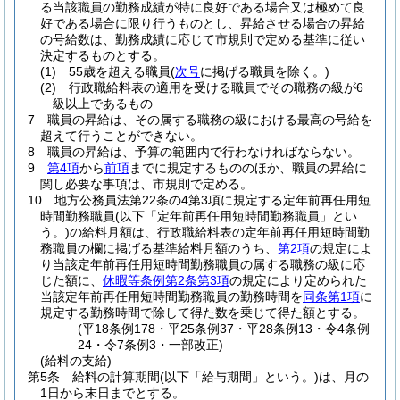
る当該職員の勤務成績が特に良好である場合又は極めて良
好である場合に限り行うものとし、昇給させる場合の昇給
の号給数は、勤務成績に応じて市規則で定める基準に従い
決定するものとする。
(1)
55歳を超える職員
(
次号
に掲げる職員を除く。)
(2)
行政職給料表の適用を受ける職員でその職務の級が6
級以上であるもの
7
職員の昇給は、その属する職務の級における最高の号給を
超えて行うことができない。
8
職員の昇給は、予算の範囲内で行わなければならない。
9
第4項
から
前項
までに規定するもののほか、職員の昇給に
関し必要な事項は、市規則で定める。
10
地方公務員法第22条の4第3項に規定する定年前再任用短
時間勤務職員
(以下「定年前再任用短時間勤務職員」とい
う。)
の給料月額は、行政職給料表の定年前再任用短時間勤
務職員の欄に掲げる基準給料月額のうち、
第2項
の規定によ
り当該定年前再任用短時間勤務職員の属する職務の級に応
じた額に、
休暇等条例第2条第3項
の規定により定められた
当該定年前再任用短時間勤務職員の勤務時間を
同条第1項
に
規定する勤務時間で除して得た数を乗じて得た額とする。
(平18条例178・平25条例37・平28条例13・令4条例
24・令7条例3・一部改正)
(給料の支給)
第5条
給料の計算期間
(以下「給与期間」という。)
は、月の
1日から末日までとする。