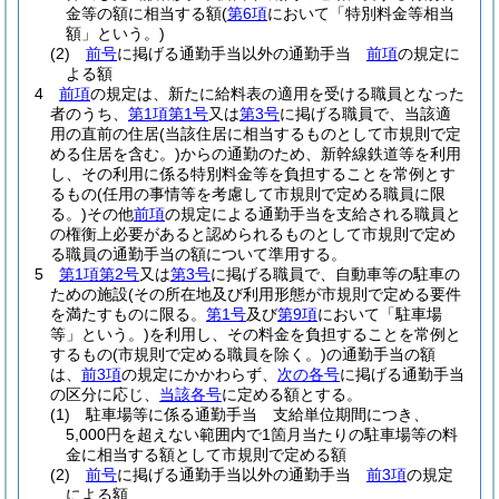
金等の額に相当する額
(
第6項
において「特別料金等相当
額」という。)
(2)
前号
に掲げる通勤手当以外の通勤手当
前項
の規定に
よる額
4
前項
の規定は、新たに給料表の適用を受ける職員となった
者のうち、
第1項第1号
又は
第3号
に掲げる職員で、当該適
用の直前の住居
(当該住居に相当するものとして市規則で定
める住居を含む。)
からの通勤のため、新幹線鉄道等を利用
し、その利用に係る特別料金等を負担することを常例とす
るもの
(任用の事情等を考慮して市規則で定める職員に限
る。)
その他
前項
の規定による通勤手当を支給される職員と
の権衡上必要があると認められるものとして市規則で定め
る職員の通勤手当の額について準用する。
5
第1項第2号
又は
第3号
に掲げる職員で、自動車等の駐車の
ための施設
(その所在地及び利用形態が市規則で定める要件
を満たすものに限る。
第1号
及び
第9項
において「駐車場
等」という。)
を利用し、その料金を負担することを常例と
するもの
(市規則で定める職員を除く。)
の通勤手当の額
は、
前3項
の規定にかかわらず、
次の各号
に掲げる通勤手当
の区分に応じ、
当該各号
に定める額とする。
(1)
駐車場等に係る通勤手当 支給単位期間につき、
5,000円を超えない範囲内で1箇月当たりの駐車場等の料
金に相当する額として市規則で定める額
(2)
前号
に掲げる通勤手当以外の通勤手当
前3項
の規定
による額