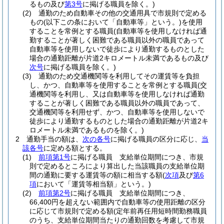
るもの及び
第3号
に掲げる職員を除く。)
(2)
通勤のため自動車その他の交通用具で市規則で定める
もの
(以下この条において「自動車等」という。)
を使用
することを常例とする職員
(自動車等を使用しなければ通
勤することが著しく困難である職員以外の職員であって
自動車等を使用しないで徒歩により通勤するものとした
場合の通勤距離が片道2キロメートル未満であるもの及び
次号
に掲げる職員を除く。)
(3)
通勤のため交通機関等を利用してその運賃等を負担
し、かつ、自動車等を使用することを常例とする職員
(交
通機関等を利用し、又は自動車等を使用しなければ通勤
することが著しく困難である職員以外の職員であって、
交通機関等を利用せず、かつ、自動車等を使用しないで
徒歩により通勤するものとした場合の通勤距離が片道2キ
ロメートル未満であるものを除く。)
2
通勤手当の額は、
次の各号
に掲げる職員の区分に応じ、
当
該各号
に定める額とする。
(1)
前項第1号
に掲げる職員 支給単位期間につき、市規
則で定めるところにより算出した当該職員の支給単位期
間の通勤に要する運賃等の額に相当する額
(
次項
及び
第6
項
において「運賃等相当額」という。)
(2)
前項第2号
に掲げる職員 支給単位期間につき、
66,400円を超えない範囲内で自動車等の使用距離の区分
に応じて市規則で定める額
(定年前再任用短時間勤務職員
のうち、支給単位期間当たりの通勤回数を考慮して市規