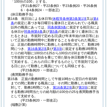
「100分の100」とする。
(平21条例27・平22条例3・平23条例20・平26条例
6・令4条例24・一部改正)
(休日勤務手当)
第14条
祝日法による休日等
(
休暇等条例第3条第1項
又は
第4
条
の規定に基づき毎日曜日を週休日と定められている職員
以外の職員にあっては、
同条例第9条
に規定する祝日法によ
る休日が
同条例第4条
及び
第5条
の規定に基づく週休日に当
たるときは、市規則で定める日)
及び年末年始の休日等にお
いて正規の勤務時間中に勤務することを命ぜられた職員に
は、正規の勤務時間中に勤務した全時間に対して、勤務1時
間につき、
第16条第2項
及び
第3項
に規定する勤務1時間当
たりの給与額に100分の125から100分の150までの範囲内
で市規則で定める割合を乗じて得た額を休日勤務手当とし
て支給する。
これらの日に準ずるものとして市規則で定め
る日において勤務した職員についても同様とする。
(平23条例20・一部改正)
(夜間勤務手当)
第15条
正規の勤務時間として午後10時から翌日の午前5時
までの間に勤務する職員には、その間に勤務した全時間に
対して、勤務1時間につき、
第16条第2項
及び
第3項
に規定
する勤務1時間当たりの給与額の100分の25を夜間勤務手当
として支給する。
(平23条例20・一部改正)
(端数計算)