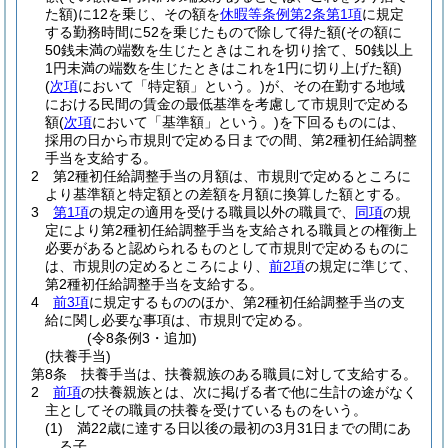
た額)
に12を乗じ、その額を
休暇等条例第2条第1項
に規定
する勤務時間に52を乗じたもので除して得た額
(その額に
50銭未満の端数を生じたときはこれを切り捨て、50銭以上
1円未満の端数を生じたときはこれを1円に切り上げた額)
(
次項
において「特定額」という。)
が、その在勤する地域
における民間の賃金の最低基準を考慮して市規則で定める
額
(
次項
において「基準額」という。)
を下回るものには、
採用の日から市規則で定める日までの間、第2種初任給調整
手当を支給する。
2
第2種初任給調整手当の月額は、市規則で定めるところに
より基準額と特定額との差額を月額に換算した額とする。
3
第1項
の規定の適用を受ける職員以外の職員で、
同項
の規
定により第2種初任給調整手当を支給される職員との権衡上
必要があると認められるものとして市規則で定めるものに
は、市規則の定めるところにより、
前2項
の規定に準じて、
第2種初任給調整手当を支給する。
4
前3項
に規定するもののほか、第2種初任給調整手当の支
給に関し必要な事項は、市規則で定める。
(令8条例3・追加)
(扶養手当)
第8条
扶養手当は、扶養親族のある職員に対して支給する。
2
前項
の扶養親族とは、次に掲げる者で他に生計の途がなく
主としてその職員の扶養を受けているものをいう。
(1)
満22歳に達する日以後の最初の3月31日までの間にあ
る子