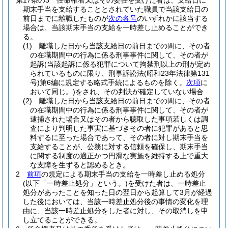
第17条の3
任命権者又はその委任を受けた者は、支給日に
期末手当を支給することとされていた職員で当該支給日の
前日までに離職したものが
次の各号
のいずれかに該当する
場合は、当該期末手当の支給を一時差し止めることができ
る。
(1)
離職した日から当該支給日の前日までの間に、その者
の在職期間中の行為に係る刑事事件に関して、その者が
起訴
(当該起訴に係る犯罪について拘禁刑以上の刑が定め
られているものに限り、刑事訴訟法
(昭和23年法律第131
号)
第6編に規定する略式手続によるものを除く。
次項
に
おいて同じ。)
をされ、その判決が確定していない場合
(2)
離職した日から当該支給日の前日までの間に、その者
の在職期間中の行為に係る刑事事件に関して、その者が
逮捕された場合又はその者から聴取した事項若しくは調
査により判明した事実に基づきその者に犯罪があると思
料するに至った場合であって、その者に対し期末手当を
支給することが、公務に対する信頼を確保し、期末手当
に関する制度の適正かつ円滑な実施を維持する上で重大
な支障を生ずると認めるとき。
2
前項
の規定による期末手当の支給を一時差し止める処分
(以下「一時差止処分」という。)
を受けた者は、一時差止
処分があったことを知った日の翌日から起算して3月が経過
した後においては、当該一時差止処分後の事情の変化を理
由に、当該一時差止処分をした者に対し、その取消しを申
し立てることができる。