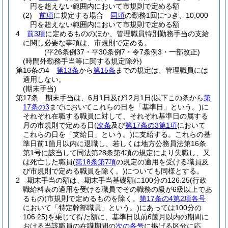
円を超えない範囲内において市規則で定める額
(2)
前項
に規定する場合
同項
の勤務1回につき、10,000
円を超えない範囲内において市規則で定める額
4
前3項
に定めるもののほか、管理職員特別勤務手当の支給
に関し必要な事項は、市規則で定める。
(平26条例37・平30条例7・令7条例3・一部改正)
(時間外勤務手当等に関する規定除外)
第16条の4
第13条
から
第15条
までの規定は、管理職員には
適用しない。
(期末手当)
第17条
期末手当は、6月1日及び12月1日
(以下この条から
第
17条の3
までにおいてこれらの日を「基準日」という。)
に
それぞれ在職する職員に対して、それぞれ基準日の属する
月の市規則で定める日
(
次条
及び
第17条の3第1項
において
これらの日を「支給日」という。)
に支給する。
これらの基
準日前1箇月以内に退職し、若しくは地方公務員法第16条
第1号に該当して同法第28条第4項の規定により失職し、又
は死亡した職員
(
第18条第7項
の規定の適用を受ける職員及
び市規則で定める職員を除く。)
についても同様とする。
2
期末手当の額は、期末手当基礎額に100分の126.25
(行政
職給料表の適用を受ける職員でその職務の級が6級以上であ
るもの
(市規則で定めるものを除く。
第17条の4第2項各号
において「特定幹部職員」という。)
にあっては100分の
106.25)
を乗じて得た額に、基準日以前6箇月以内の期間に
おける当該職員の在職期間の
次の各号
に掲げる区分に応