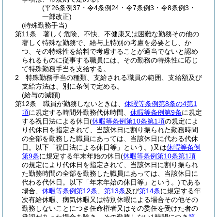
(平26条例37・令4条例24・令7条例3・令8条例3・
一部改正)
(特殊勤務手当)
第11条
著しく危険、不快、不健康又は困難な勤務その他の
著しく特殊な勤務で、給与上特別の考慮を必要とし、か
つ、その特殊性を給料で考慮することが適当でないと認め
られるものに従事する職員には、その勤務の特殊性に応じ
て特殊勤務手当を支給する。
2
特殊勤務手当の種類、支給される職員の範囲、支給額及び
支給方法は、別に条例で定める。
(給与の減額)
第12条
職員が勤務しないときは、
休暇等条例第8条の4第1
項
に規定する時間外勤務代休時間、
休暇等条例第9条
に規定
する祝日法による休日
(
休暇等条例第10条第1項
の規定によ
り代休日を指定されて、当該休日に割り振られた勤務時間
の全部を勤務した職員にあっては、当該休日に代わる代休
日。以下「祝日法による休日等」という。)
又は
休暇等条例
第9条
に規定する年末年始の休日
(
休暇等条例第10条第1項
の規定により代休日を指定されて、当該休日に割り振られ
た勤務時間の全部を勤務した職員にあっては、当該休日に
代わる代休日。以下「年末年始の休日等」という。)
である
場合、
休暇等条例第12条
、
第13条
及び
第14条
に規定する年
次有給休暇、病気休暇又は特別休暇による場合その他その
勤務しないことにつき任命権者又はその委任を受けた者の