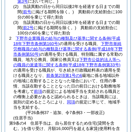
第3号
において同じ。)
(2)
当該異動の日から同日以後2年を経過する日までの期
間
(
前号
に掲げる期間を除く。)
異動前の支給割合に100
分の80を乗じて得た割合
(3)
当該異動の日から同日以後3年を経過する日までの期
間
(
前2号
に掲げる期間を除く。)
異動前の支給割合に
100分の60を乗じて得た割合
2
下野市企業職員の給与の種類及び基準に関する条例
(平成
18年下野市条例第160号)
の適用を受ける職員、
下野市単純
労務職員の給与の種類及び基準に関する条例
(平成18年下野
市条例第50号)
の適用を受ける職員、特別職に属する常勤の
職員、地方公務員、国家公務員又は
下野市公益的法人等へ
の職員の派遣等に関する条例
(平成18年下野市条例第33号)
の適用を受ける職員が、引き続き行政職給料表の適用を受
ける職員となり、
前条第2項第1号の6
級地に係る地域以外
の地域に在勤することとなった場合において、任用の事
情、当該在勤することとなった日の前日における勤務地等
を考慮して
前項
の規定による地域手当を支給される職員と
の権衡上必要があると認められるときは、当該職員には、
規則の定めるところにより、
同項
の規定に準じて、地域手
当を支給する。
(平26条例37・追加、令7条例3・一部改正)
(住居手当)
第9条の4
住居手当は、自ら居住するため住宅
(貸間を含
む。)
を借り受け、月額16,000円を超える家賃
(使用料を含