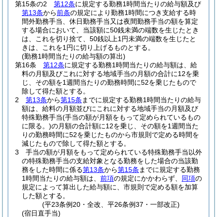
第15条の2
第12条
に規定する勤務1時間当たりの給与額及び
第13条
から
前条
の規定により勤務1時間につき支給する時
間外勤務手当、休日勤務手当又は夜間勤務手当の額を算定
する場合において、当該額に50銭未満の端数を生じたとき
は、これを切り捨て、50銭以上1円未満の端数を生じたと
きは、これを1円に切り上げるものとする。
(勤務1時間当たりの給与額の算出)
第16条
第12条
に規定する勤務1時間当たりの給与額は、給
料の月額及びこれに対する地域手当の月額の合計に12を乗
じ、その額を1週間当たりの勤務時間に52を乗じたもので
除して得た額とする。
2
第13条
から
第15条
までに規定する勤務1時間当たりの給与
額は、給料の月額並びにこれに対する地域手当の月額及び
特殊勤務手当
(手当の額が月額をもって定められているもの
に限る。)
の月額の合計額に12を乗じ、その額を1週間当た
りの勤務時間に52を乗じたものから市規則で定める時間を
減じたもので除して得た額とする。
3
手当の額が月額をもって定められている特殊勤務手当以外
の特殊勤務手当の支給対象となる勤務をした場合の当該勤
務をした時間に係る
第13条
から
第15条
までに規定する勤務
1時間当たりの給与額は、
前項
の規定にかかわらず、
同項
の
規定によって算出した給与額に、市規則で定める額を加算
した額とする。
(平23条例20・全改、平26条例37・一部改正)
(宿日直手当)