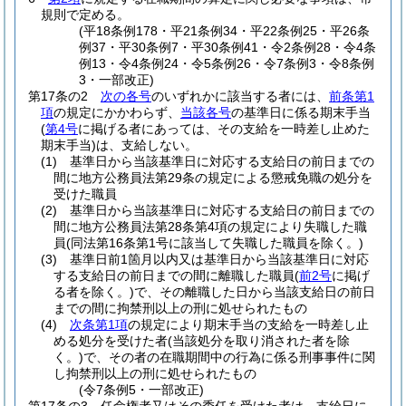
規則で定める。
(平18条例178・平21条例34・平22条例25・平26条
例37・平30条例7・平30条例41・令2条例28・令4条
例13・令4条例24・令5条例26・令7条例3・令8条例
3・一部改正)
第17条の2
次の各号
のいずれかに該当する者には、
前条第1
項
の規定にかかわらず、
当該各号
の基準日に係る期末手当
(
第4号
に掲げる者にあっては、その支給を一時差し止めた
期末手当)
は、支給しない。
(1)
基準日から当該基準日に対応する支給日の前日までの
間に地方公務員法第29条の規定による懲戒免職の処分を
受けた職員
(2)
基準日から当該基準日に対応する支給日の前日までの
間に地方公務員法第28条第4項の規定により失職した職
員
(同法第16条第1号に該当して失職した職員を除く。)
(3)
基準日前1箇月以内又は基準日から当該基準日に対応
する支給日の前日までの間に離職した職員
(
前2号
に掲げ
る者を除く。)
で、その離職した日から当該支給日の前日
までの間に拘禁刑以上の刑に処せられたもの
(4)
次条第1項
の規定により期末手当の支給を一時差し止
める処分を受けた者
(当該処分を取り消された者を除
く。)
で、その者の在職期間中の行為に係る刑事事件に関
し拘禁刑以上の刑に処せられたもの
(令7条例5・一部改正)