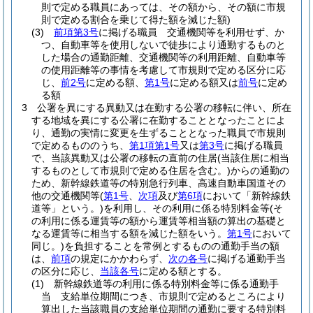
則で定める職員にあっては、その額から、その額に市規
則で定める割合を乗じて得た額を減じた額)
(3)
前項第3号
に掲げる職員 交通機関等を利用せず、か
つ、自動車等を使用しないで徒歩により通勤するものと
した場合の通勤距離、交通機関等の利用距離、自動車等
の使用距離等の事情を考慮して市規則で定める区分に応
じ、
前2号
に定める額、
第1号
に定める額又は
前号
に定め
る額
3
公署を異にする異動又は在勤する公署の移転に伴い、所在
する地域を異にする公署に在勤することとなったことによ
り、通勤の実情に変更を生ずることとなった職員で市規則
で定めるもののうち、
第1項第1号
又は
第3号
に掲げる職員
で、当該異動又は公署の移転の直前の住居
(当該住居に相当
するものとして市規則で定める住居を含む。)
からの通勤の
ため、新幹線鉄道等の特別急行列車、高速自動車国道その
他の交通機関等
(
第1号
、
次項
及び
第6項
において「新幹線鉄
道等」という。)
を利用し、その利用に係る特別料金等
(そ
の利用に係る運賃等の額から運賃等相当額の算出の基礎と
なる運賃等に相当する額を減じた額をいう。
第1号
において
同じ。)
を負担することを常例とするものの通勤手当の額
は、
前項
の規定にかかわらず、
次の各号
に掲げる通勤手当
の区分に応じ、
当該各号
に定める額とする。
(1)
新幹線鉄道等の利用に係る特別料金等に係る通勤手
当 支給単位期間につき、市規則で定めるところにより
算出した当該職員の支給単位期間の通勤に要する特別料