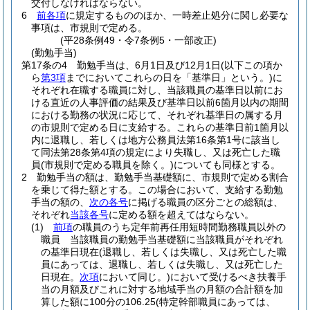
交付しなければならない。
6
前各項
に規定するもののほか、一時差止処分に関し必要な
事項は、市規則で定める。
(平28条例49・令7条例5・一部改正)
(勤勉手当)
第17条の4
勤勉手当は、6月1日及び12月1日
(以下この項か
ら
第3項
までにおいてこれらの日を「基準日」という。)
に
それぞれ在職する職員に対し、当該職員の基準日以前にお
ける直近の人事評価の結果及び基準日以前6箇月以内の期間
における勤務の状況に応じて、それぞれ基準日の属する月
の市規則で定める日に支給する。
これらの基準日前1箇月以
内に退職し、若しくは地方公務員法第16条第1号に該当し
て同法第28条第4項の規定により失職し、又は死亡した職
員
(市規則で定める職員を除く。)
についても同様とする。
2
勤勉手当の額は、勤勉手当基礎額に、市規則で定める割合
を乗じて得た額とする。
この場合において、支給する勤勉
手当の額の、
次の各号
に掲げる職員の区分ごとの総額は、
それぞれ
当該各号
に定める額を超えてはならない。
(1)
前項
の職員のうち定年前再任用短時間勤務職員以外の
職員 当該職員の勤勉手当基礎額に当該職員がそれぞれ
の基準日現在
(退職し、若しくは失職し、又は死亡した職
員にあっては、退職し、若しくは失職し、又は死亡した
日現在。
次項
において同じ。)
において受けるべき扶養手
当の月額及びこれに対する地域手当の月額の合計額を加
算した額に100分の106.25
(特定幹部職員にあっては、