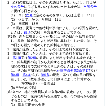
2
給料の支給日は、その月の15日とする。
ただし、同日が
次の各号
に掲げる日のいずれかに当たる場合は、
当該各号
に掲げる日とする。
(1)
休日
(
次号
に定めるものを除く。)
又は土曜日 14日
(2)
休日で、かつ、月曜日 12日
(3)
日曜日 13日
3
市長は、災害その他特別の事由により、その必要を認めた
ときは、
前項
の支給日を変更することができる。
第6条
新たに職員となった者には、その日から給料を支給
し、昇給、降給等により給料額に異動を生じた者には、そ
の日から新たに定められた給料を支給する。
2
職員が退職したときは、その日まで給料を支給する。
3
職員が死亡したときは、その月まで給料を支給する。
4
第1項
又は
第2項
の規定により給料を支給する場合であっ
て、給与期間の初日から支給するとき以外のとき又は給与
期間の末日まで支給するとき以外のときは、その給料額
は、その給与期間の現日数から
休暇等条例第3条第1項
及び
第4項
、
第4条
並びに
第5条
の規定に基づく週休日の日数を
差し引いた日数を基礎として日割りによって計算する。
(平30条例7・一部改正)
(給与からの控除)
第6条の2
地方公務員法第25条第2項の規定により、次に掲
げるものは、職員に給与を支給する際、その給与から控除
することができる。
(1)
職員互助会の会費