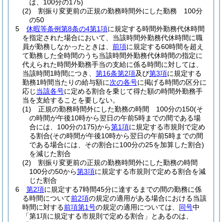
は、100分の175)
(2)
割振り変更前の正規の勤務時間外にした勤務 100分
の50
5
休暇等条例第8条の4第1項
に規定する時間外勤務代休時間
を指定された場合において、当該時間外勤務代休時間に職
員が勤務しなかったときは、
前項
に規定する60時間を超え
て勤務した全時間のうち当該時間外勤務代休時間の指定に
代えられた時間外勤務手当の支給に係る時間に対しては、
当該時間1時間につき、
第16条第2項
及び
第3項
に規定する
勤務1時間当たりの給与額に
次の各号
に掲げる時間の区分に
応じ
当該各号
に定める割合を乗じて得た額の時間外勤務手
当を支給することを要しない。
(1)
正規の勤務時間外にした勤務の時間 100分の150
(そ
の時間が午後10時から翌日の午前5時までの間である場
合には、100分の175)
から
第1項
に規定する市規則で定め
る割合
(その時間が午後10時から翌日の午前5時までの間
である場合には、その割合に100分の25を加算した割合)
を減じた割合
(2)
割振り変更前の正規の勤務時間外にした勤務の時間
100分の50から
第3項
に規定する市規則で定める割合を減
じた割合
6
第2項
に規定する7時間45分に達するまでの間の勤務に係
る時間について
前2項
の規定の適用がある場合における当該
時間に対する
前項第1号
の規定の適用については、
同号
中
「第1項に規定する市規則で定める割合」とあるのは、