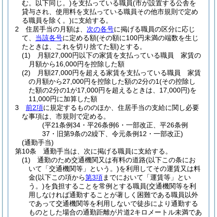
む。以下同じ。)
を支払っている職員
(市が設置する公舎を
貸与され、使用料を支払っている職員その他市規則で定め
る職員を除く。)
に支給する。
2
住居手当の月額は、
次の各号
に掲げる職員の区分に応じ
て、
当該各号
に定める額
(その額に100円未満の端数を生じ
たときは、これを切り捨てた額)
とする。
(1)
月額27,000円以下の家賃を支払っている職員 家賃の
月額から16,000円を控除した額
(2)
月額27,000円を超える家賃を支払っている職員 家賃
の月額から27,000円を控除した額の2分の1
(その控除し
た額の2分の1が17,000円を超えるときは、17,000円)
を
11,000円に加算した額
3
前2項
に規定するもののほか、住居手当の支給に関し必要
な事項は、市規則で定める。
(平21条例34・平26条例6・一部改正、平26条例
37・旧第9条の2繰下、令元条例12・一部改正)
(通勤手当)
第10条
通勤手当は、次に掲げる職員に支給する。
(1)
通勤のため交通機関又は有料の道路
(以下この条にお
いて「交通機関等」という。)
を利用してその運賃又は料
金
(以下この項から
第3項
までにおいて「運賃等」とい
う。)
を負担することを常例とする職員
(交通機関等を利
用しなければ通勤することが著しく困難である職員以外
であって交通機関等を利用しないで徒歩により通勤する
ものとした場合の通勤距離が片道2キロメートル未満であ