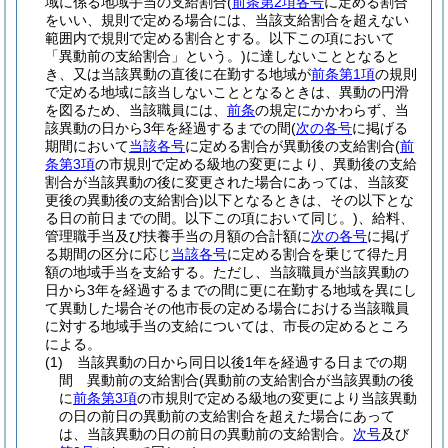
域に係る地域手当の支給割合
(
前条第2項各号
に定める割合
をいい、規則で定める場合には、当該支給割合を超えない
範囲内で規則で定める割合とする。以下この項において
「異動前の支給割合」という。)
に達しないこととなると
き、又は当該異動の直後に在勤する地域が
前条第1項
の規則
で定める地域に該当しないこととなるときは、異動の円滑
を図るため、当該職員には、
前条
の規定にかかわらず、当
該異動の日から3年を経過するまでの間
(
次の各号
に掲げる
期間において
当該各号
に定める割合が異動後の支給割合
(
前
条第3項
の市規則で定める級地の変更により、異動後の支給
割合が当該異動の後に変更された場合にあっては、当該変
更後の異動後の支給割合)
以下となるときは、その以下とな
る日の前日までの間。以下この項において同じ。)
、給料、
管理職手当及び扶養手当の月額の合計額に
次の各号
に掲げ
る期間の区分に応じ
当該各号
に定める割合を乗じて得た月
額の地域手当を支給する。
ただし、当該職員が当該異動の
日から3年を経過するまでの間に更に在勤する地域を異にし
て異動した場合その他市長の定める場合における当該職員
に対する地域手当の支給については、市長の定めるところ
による。
(1)
当該異動の日から同日以後1年を経過する日までの期
間 異動前の支給割合
(異動前の支給割合が当該異動の後
に
前条第3項
の市規則で定める級地の変更により当該異動
の日の前日の異動前の支給割合を超えた場合にあって
は、当該異動の日の前日の異動前の支給割合。
次号
及び