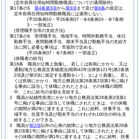
(定年前再任用短時間勤務職員についての適用除外)
第17条の5
第4条第3項
から
第9項
まで及び
第8条
の規定は、
定年前再任用短時間勤務職員には適用しない。
(平20条例10・平26条例37・令4条例24・令7条例
3・一部改正)
(管理職手当等の支給方法)
第17条の6
管理職手当、地域手当、時間外勤務手当、休日
勤務手当、夜間勤務手当、期末手当及び勤勉手当の支給方
法に関し必要な事項は、市規則で定める。
(平26条例37・令7条例3・一部改正)
(休職者の給与)
第18条
職員が公務上負傷し、若しくは疾病にかかり、又は
通勤
(地方公務員災害補償法
(昭和42年法律第121号)
第2条第
2項及び第3項に規定する通勤をいう。)
により負傷し、若し
くは疾病にかかり、地方公務員法第28条第2項第1号に掲げ
る事由に該当して休職にされたときは、その休職の期間
中、これに給与の全額を支給する。
2
職員が結核性疾患にかかり地方公務員法第28条第2項第1
号に掲げる事由に該当して休職にされたときは、その休職
の期間が満2年に達するまでは、これに給料、扶養手当、地
域手当、住居手当及び期末手当のそれぞれ100分の80を支
給することができる。
3
職員が
前2項
以外の心身の故障により地方公務員法第28条
第2項第1号に掲げる事由に該当して休職にされたときは、
その休職の期間が満1年に達するまでは、これに給料、扶養