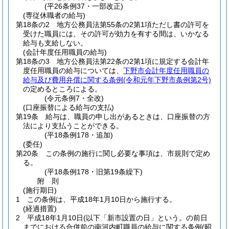
(平26条例37・一部改正)
(専従休職者の給与)
第18条の2
地方公務員法第55条の2第1項ただし書の許可を
受けた職員には、その許可が効力を有する間は、いかなる
給与も支給しない。
(会計年度任用職員の給与)
第18条の3
地方公務員法第22条の2第1項に規定する会計年
度任用職員の給与については、
下野市会計年度任用職員の
給与及び費用弁償に関する条例
(令和元年下野市条例第2号)
の定めるところによる。
(令元条例7・全改)
(口座振替による給与の支払)
第19条
給与は、職員の申し出があるときは、口座振替の方
法により支払うことができる。
(平18条例178・追加)
(委任)
第20条
この条例の施行に関し必要な事項は、市規則で定め
る。
(平18条例178・旧第19条繰下)
附
則
(施行期日)
1
この条例は、平成18年1月10日から施行する。
(経過措置)
2
平成18年1月10日(以下「新市設置の日」という。の前日
までにおける合併前の南河内町職員の給与に関する条例
(昭