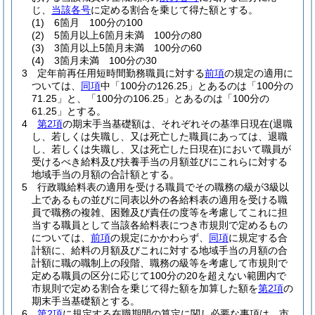
じ、
当該各号
に定める割合を乗じて得た額とする。
(1)
6箇月 100分の100
(2)
5箇月以上6箇月未満 100分の80
(3)
3箇月以上5箇月未満 100分の60
(4)
3箇月未満 100分の30
3
定年前再任用短時間勤務職員に対する
前項
の規定の適用に
ついては、
同項
中「100分の126.25」とあるのは「100分の
71.25」と、「100分の106.25」とあるのは「100分の
61.25」とする。
4
第2項
の期末手当基礎額は、それぞれその基準日現在
(退職
し、若しくは失職し、又は死亡した職員にあっては、退職
し、若しくは失職し、又は死亡した日現在)
において職員が
受けるべき給料及び扶養手当の月額並びにこれらに対する
地域手当の月額の合計額とする。
5
行政職給料表の適用を受ける職員でその職務の級が3級以
上であるもの並びに同表以外の各給料表の適用を受ける職
員で職務の複雑、困難及び責任の度等を考慮してこれに担
当する職員として当該各給料表につき市規則で定めるもの
については、
前項
の規定にかかわらず、
同項
に規定する合
計額に、給料の月額及びこれに対する地域手当の月額の合
計額に職の職制上の段階、職務の級等を考慮して市規則で
定める職員の区分に応じて100分の20を超えない範囲内で
市規則で定める割合を乗じて得た額を加算した額を
第2項
の
期末手当基礎額とする。
6
第2項
に規定する在職期間の算定に関し必要な事項は、市