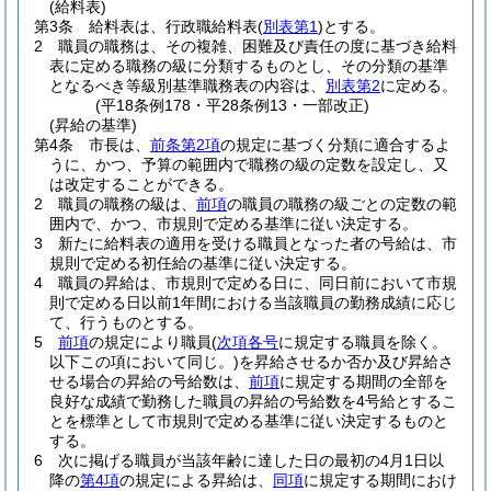
(給料表)
第3条
給料表は、行政職給料表
(
別表第1
)
とする。
2
職員の職務は、その複雑、困難及び責任の度に基づき給料
表に定める職務の級に分類するものとし、その分類の基準
となるべき等級別基準職務表の内容は、
別表第2
に定める。
(平18条例178・平28条例13・一部改正)
(昇給の基準)
第4条
市長は、
前条第2項
の規定に基づく分類に適合するよ
うに、かつ、予算の範囲内で職務の級の定数を設定し、又
は改定することができる。
2
職員の職務の級は、
前項
の職員の職務の級ごとの定数の範
囲内で、かつ、市規則で定める基準に従い決定する。
3
新たに給料表の適用を受ける職員となった者の号給は、市
規則で定める初任給の基準に従い決定する。
4
職員の昇給は、市規則で定める日に、同日前において市規
則で定める日以前1年間における当該職員の勤務成績に応じ
て、行うものとする。
5
前項
の規定により職員
(
次項各号
に規定する職員を除く。
以下この項において同じ。)
を昇給させるか否か及び昇給さ
せる場合の昇給の号給数は、
前項
に規定する期間の全部を
良好な成績で勤務した職員の昇給の号給数を4号給とするこ
とを標準として市規則で定める基準に従い決定するものと
する。
6
次に掲げる職員が当該年齢に達した日の最初の4月1日以
降の
第4項
の規定による昇給は、
同項
に規定する期間におけ