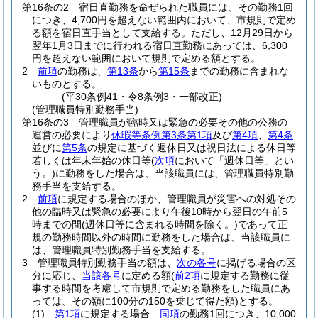
第16条の2
宿日直勤務を命ぜられた職員には、その勤務1回
につき、4,700円を超えない範囲内において、市規則で定め
る額を宿日直手当として支給する。
ただし、12月29日から
翌年1月3日までに行われる宿日直勤務にあっては、6,300
円を超えない範囲において規則で定める額とする。
2
前項
の勤務は、
第13条
から
第15条
までの勤務に含まれな
いものとする。
(平30条例41・令8条例3・一部改正)
(管理職員特別勤務手当)
第16条の3
管理職員が臨時又は緊急の必要その他の公務の
運営の必要により
休暇等条例第3条第1項
及び
第4項
、
第4条
並びに
第5条
の規定に基づく週休日又は祝日法による休日等
若しくは年末年始の休日等
(
次項
において「週休日等」とい
う。)
に勤務をした場合は、当該職員には、管理職員特別勤
務手当を支給する。
2
前項
に規定する場合のほか、管理職員が災害への対処その
他の臨時又は緊急の必要により午後10時から翌日の午前5
時までの間
(週休日等に含まれる時間を除く。)
であって正
規の勤務時間以外の時間に勤務をした場合は、当該職員に
は、管理職員特別勤務手当を支給する。
3
管理職員特別勤務手当の額は、
次の各号
に掲げる場合の区
分に応じ、
当該各号
に定める額
(
前2項
に規定する勤務に従
事する時間を考慮して市規則で定める勤務をした職員にあ
っては、その額に100分の150を乗じて得た額)
とする。
(1)
第1項
に規定する場合
同項
の勤務1回につき、10,000