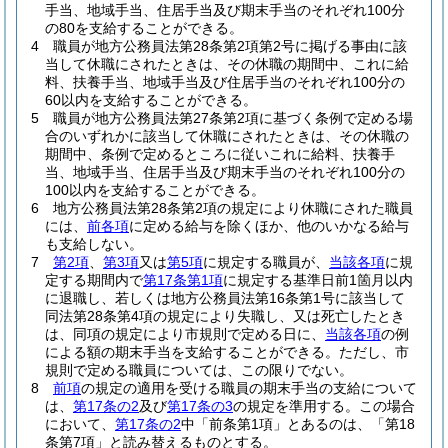
手当、地域手当、住居手当及び期末手当のそれぞれ100分
の80を支給することができる。
4
職員が地方公務員法第28条第2項第2号に掲げる事由に該
当して休職にされたときは、その休職の期間中、これに給
料、扶養手当、地域手当及び住居手当のそれぞれ100分の
60以内を支給することができる。
5
職員が地方公務員法第27条第2項に基づく条例で定める場
合のいずれかに該当して休職にされたときは、その休職の
期間中、条例で定めるところに従いこれに給料、扶養手
当、地域手当、住居手当及び期末手当のそれぞれ100分の
100以内を支給することができる。
6
地方公務員法第28条第2項の規定により休職にされた職員
には、
前各項
に定める給与を除くほか、他のいかなる給与
も支給しない。
7
第2項
、
第3項
又は
第5項
に規定する職員が、
当該各項
に規
定する期間内で
第17条第1項
に規定する基準日前1箇月以内
に退職し、若しくは地方公務員法第16条第1号に該当して
同法第28条第4項の規定により失職し、又は死亡したとき
は、同項の規定により市規則で定める日に、
当該各項
の例
による額の期末手当を支給することができる。
ただし、市
規則で定める職員については、この限りでない。
8
前項
の規定の適用を受ける職員の期末手当の支給について
は、
第17条の2
及び
第17条の3
の規定を準用する。
この場合
において、
第17条の2
中「前条第1項」とあるのは、「第18
条第7項」と読み替えるものとする。