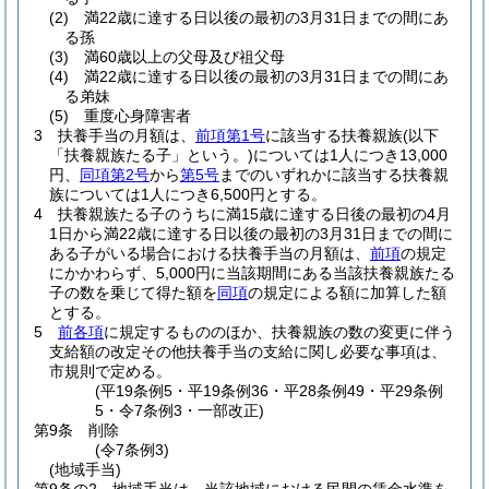
(2)
満22歳に達する日以後の最初の3月31日までの間にあ
る孫
(3)
満60歳以上の父母及び祖父母
(4)
満22歳に達する日以後の最初の3月31日までの間にあ
る弟妹
(5)
重度心身障害者
3
扶養手当の月額は、
前項第1号
に該当する扶養親族
(以下
「扶養親族たる子」という。)
については1人につき13,000
円、
同項第2号
から
第5号
までのいずれかに該当する扶養親
族については1人につき6,500円とする。
4
扶養親族たる子のうちに満15歳に達する日後の最初の4月
1日から満22歳に達する日以後の最初の3月31日までの間に
ある子がいる場合における扶養手当の月額は、
前項
の規定
にかかわらず、5,000円に当該期間にある当該扶養親族たる
子の数を乗じて得た額を
同項
の規定による額に加算した額
とする。
5
前各項
に規定するもののほか、扶養親族の数の変更に伴う
支給額の改定その他扶養手当の支給に関し必要な事項は、
市規則で定める。
(平19条例5・平19条例36・平28条例49・平29条例
5・令7条例3・一部改正)
第9条
削除
(令7条例3)
(地域手当)