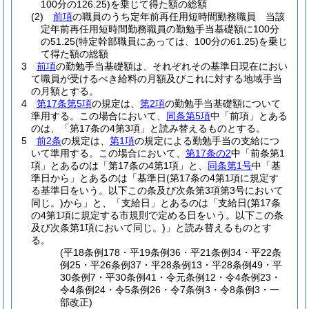
100分の126.25)
を乗じて得た額の総額
(2)
前項
の職員のうち定年前再任用短時間勤務職員 当該
定年前再任用短時間勤務職員の勤勉手当基礎額に100分
の51.25
(特定幹部職員にあっては、100分の61.25)
を乗じ
て得た額の総額
3
前項
の勤勉手当基礎額は、それぞれその基準日現在におい
て職員が受けるべき給料の月額及びこれに対する地域手当
の月額とする。
4
第17条第5項
の規定は、
第2項
の勤勉手当基礎額について
準用する。
この場合において、
同条第5項
中「前項」とある
のは、「第17条の4第3項」と読み替えるものとする。
5
前2条
の規定は、
第1項
の規定による勤勉手当の支給につ
いて準用する。
この場合において、
第17条の2
中「前条第1
項」とあるのは「第17条の4第1項」と、
同条第1号
中「基
準日から」とあるのは「基準日
(第17条の4第1項に規定す
る基準日をいう。以下この条及び次条第3項第3号において
同じ。)
から」と、「支給日」とあるのは「支給日
(第17条
の4第1項に規定する市規則で定める日をいう。以下この条
及び次条第1項において同じ。)
」と読み替えるものとす
る。
(平18条例178・平19条例36・平21条例34・平22条
例25・平26条例37・平28条例13・平28条例49・平
30条例7・平30条例41・令元条例12・令4条例23・
令4条例24・令5条例26・令7条例3・令8条例3・一
部改正)