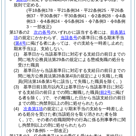
規則で定める。
(平18条例178・平21条例34・平22条例25・平26条
例37・平30条例7・平30条例41・令2条例28・令4条
例13・令4条例24・令5条例26・令7条例3・令8条例
3・一部改正)
第17条の2
次の各号
のいずれかに該当する者には、
前条第1
項
の規定にかかわらず、
当該各号
の基準日に係る期末手当
(
第4号
に掲げる者にあっては、その支給を一時差し止めた
期末手当)
は、支給しない。
(1)
基準日から当該基準日に対応する支給日の前日までの
間に地方公務員法第29条の規定による懲戒免職の処分を
受けた職員
(2)
基準日から当該基準日に対応する支給日の前日までの
間に地方公務員法第28条第4項の規定により失職した職
員
(同法第16条第1号に該当して失職した職員を除く。)
(3)
基準日前1箇月以内又は基準日から当該基準日に対応
する支給日の前日までの間に離職した職員
(
前2号
に掲げ
る者を除く。)
で、その離職した日から当該支給日の前日
までの間に拘禁刑以上の刑に処せられたもの
(4)
次条第1項
の規定により期末手当の支給を一時差し止
める処分を受けた者
(当該処分を取り消された者を除
く。)
で、その者の在職期間中の行為に係る刑事事件に関
し拘禁刑以上の刑に処せられたもの
(令7条例5・一部改正)