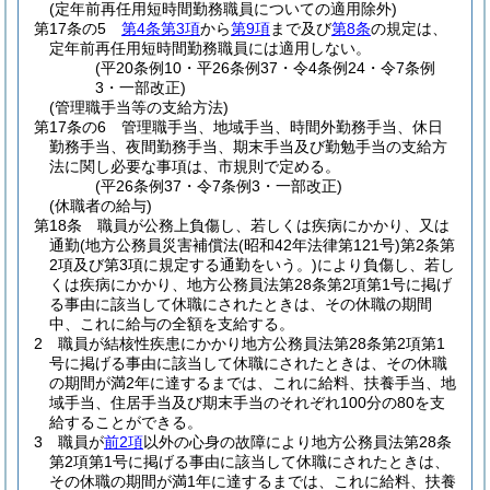
(定年前再任用短時間勤務職員についての適用除外)
第17条の5
第4条第3項
から
第9項
まで及び
第8条
の規定は、
定年前再任用短時間勤務職員には適用しない。
(平20条例10・平26条例37・令4条例24・令7条例
3・一部改正)
(管理職手当等の支給方法)
第17条の6
管理職手当、地域手当、時間外勤務手当、休日
勤務手当、夜間勤務手当、期末手当及び勤勉手当の支給方
法に関し必要な事項は、市規則で定める。
(平26条例37・令7条例3・一部改正)
(休職者の給与)
第18条
職員が公務上負傷し、若しくは疾病にかかり、又は
通勤
(地方公務員災害補償法
(昭和42年法律第121号)
第2条第
2項及び第3項に規定する通勤をいう。)
により負傷し、若し
くは疾病にかかり、地方公務員法第28条第2項第1号に掲げ
る事由に該当して休職にされたときは、その休職の期間
中、これに給与の全額を支給する。
2
職員が結核性疾患にかかり地方公務員法第28条第2項第1
号に掲げる事由に該当して休職にされたときは、その休職
の期間が満2年に達するまでは、これに給料、扶養手当、地
域手当、住居手当及び期末手当のそれぞれ100分の80を支
給することができる。
3
職員が
前2項
以外の心身の故障により地方公務員法第28条
第2項第1号に掲げる事由に該当して休職にされたときは、
その休職の期間が満1年に達するまでは、これに給料、扶養