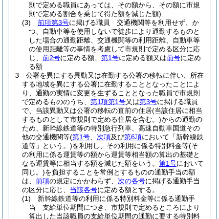
則で定める職員にあっては、その額から、その額に市規
則で定める割合を乗じて得た額を減じた額)
(3)
前項第3号
に掲げる職員 交通機関等を利用せず、か
つ、自動車等を使用しないで徒歩により通勤するものと
した場合の通勤距離、交通機関等の利用距離、自動車等
の使用距離等の事情を考慮して市規則で定める区分に応
じ、
前2号
に定める額、
第1号
に定める額又は
前号
に定め
る額
3
公署を異にする異動又は在勤する公署の移転に伴い、所在
する地域を異にする公署に在勤することとなったことによ
り、通勤の実情に変更を生ずることとなった職員で市規則
で定めるもののうち、
第1項第1号
又は
第3号
に掲げる職員
で、当該異動又は公署の移転の直前の住居
(当該住居に相当
するものとして市規則で定める住居を含む。)
からの通勤の
ため、新幹線鉄道等の特別急行列車、高速自動車国道その
他の交通機関等
(
第1号
、
次項
及び
第6項
において「新幹線鉄
道等」という。)
を利用し、その利用に係る特別料金等
(そ
の利用に係る運賃等の額から運賃等相当額の算出の基礎と
なる運賃等に相当する額を減じた額をいう。
第1号
において
同じ。)
を負担することを常例とするものの通勤手当の額
は、
前項
の規定にかかわらず、
次の各号
に掲げる通勤手当
の区分に応じ、
当該各号
に定める額とする。
(1)
新幹線鉄道等の利用に係る特別料金等に係る通勤手
当 支給単位期間につき、市規則で定めるところにより
算出した当該職員の支給単位期間の通勤に要する特別料