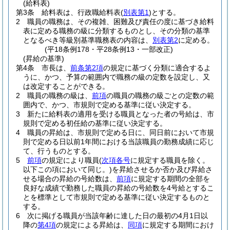
(給料表)
第3条
給料表は、行政職給料表
(
別表第1
)
とする。
2
職員の職務は、その複雑、困難及び責任の度に基づき給料
表に定める職務の級に分類するものとし、その分類の基準
となるべき等級別基準職務表の内容は、
別表第2
に定める。
(平18条例178・平28条例13・一部改正)
(昇給の基準)
第4条
市長は、
前条第2項
の規定に基づく分類に適合するよ
うに、かつ、予算の範囲内で職務の級の定数を設定し、又
は改定することができる。
2
職員の職務の級は、
前項
の職員の職務の級ごとの定数の範
囲内で、かつ、市規則で定める基準に従い決定する。
3
新たに給料表の適用を受ける職員となった者の号給は、市
規則で定める初任給の基準に従い決定する。
4
職員の昇給は、市規則で定める日に、同日前において市規
則で定める日以前1年間における当該職員の勤務成績に応じ
て、行うものとする。
5
前項
の規定により職員
(
次項各号
に規定する職員を除く。
以下この項において同じ。)
を昇給させるか否か及び昇給さ
せる場合の昇給の号給数は、
前項
に規定する期間の全部を
良好な成績で勤務した職員の昇給の号給数を4号給とするこ
とを標準として市規則で定める基準に従い決定するものと
する。
6
次に掲げる職員が当該年齢に達した日の最初の4月1日以
降の
第4項
の規定による昇給は、
同項
に規定する期間におけ