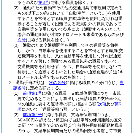
るもの及び
第3号
に掲げる職員を除く。)
(2)
通勤のため自動車その他の交通用具で市規則で定める
もの
(以下この条において「自動車等」という。)
を使用
することを常例とする職員
(自動車等を使用しなければ通
勤することが著しく困難である職員以外の職員であって
自動車等を使用しないで徒歩により通勤するものとした
場合の通勤距離が片道2キロメートル未満であるもの及び
次号
に掲げる職員を除く。)
(3)
通勤のため交通機関等を利用してその運賃等を負担
し、かつ、自動車等を使用することを常例とする職員
(交
通機関等を利用し、又は自動車等を使用しなければ通勤
することが著しく困難である職員以外の職員であって、
交通機関等を利用せず、かつ、自動車等を使用しないで
徒歩により通勤するものとした場合の通勤距離が片道2キ
ロメートル未満であるものを除く。)
2
通勤手当の額は、
次の各号
に掲げる職員の区分に応じ、
当
該各号
に定める額とする。
(1)
前項第1号
に掲げる職員 支給単位期間につき、市規
則で定めるところにより算出した当該職員の支給単位期
間の通勤に要する運賃等の額に相当する額
(
次項
及び
第6
項
において「運賃等相当額」という。)
(2)
前項第2号
に掲げる職員 支給単位期間につき、
66,400円を超えない範囲内で自動車等の使用距離の区分
に応じて市規則で定める額
(定年前再任用短時間勤務職員
のうち、支給単位期間当たりの通勤回数を考慮して市規