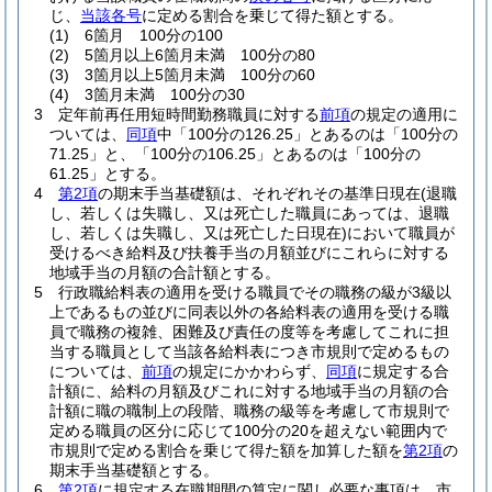
じ、
当該各号
に定める割合を乗じて得た額とする。
(1)
6箇月 100分の100
(2)
5箇月以上6箇月未満 100分の80
(3)
3箇月以上5箇月未満 100分の60
(4)
3箇月未満 100分の30
3
定年前再任用短時間勤務職員に対する
前項
の規定の適用に
ついては、
同項
中「100分の126.25」とあるのは「100分の
71.25」と、「100分の106.25」とあるのは「100分の
61.25」とする。
4
第2項
の期末手当基礎額は、それぞれその基準日現在
(退職
し、若しくは失職し、又は死亡した職員にあっては、退職
し、若しくは失職し、又は死亡した日現在)
において職員が
受けるべき給料及び扶養手当の月額並びにこれらに対する
地域手当の月額の合計額とする。
5
行政職給料表の適用を受ける職員でその職務の級が3級以
上であるもの並びに同表以外の各給料表の適用を受ける職
員で職務の複雑、困難及び責任の度等を考慮してこれに担
当する職員として当該各給料表につき市規則で定めるもの
については、
前項
の規定にかかわらず、
同項
に規定する合
計額に、給料の月額及びこれに対する地域手当の月額の合
計額に職の職制上の段階、職務の級等を考慮して市規則で
定める職員の区分に応じて100分の20を超えない範囲内で
市規則で定める割合を乗じて得た額を加算した額を
第2項
の
期末手当基礎額とする。
6
第2項
に規定する在職期間の算定に関し必要な事項は、市