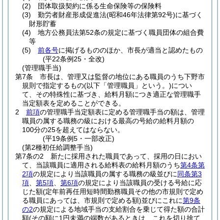
(2)
団体取扱契約に係る生命保険等の保険料
(3)
勤労者財産形成促進法
(昭和46年法律第92号)
に基づく
財形貯蓄
(4)
地方公務員法第52条の規定に基づく職員団体の組合費
等
(5)
前各号
に掲げるもののほか、市長が適当と認めたもの
(平22条例25・全改)
(管理職手当)
第7条
市長は、管理又は監督の地位にある職員のうち下野市
規則で指定するもの
(以下「管理職員」という。)
につい
て、その特殊性に基づき、給料月額につき適正な管理職手
当定額表を定めることができる。
2
前項
の管理職手当定額表に定める管理職手当の額は、管理
職員の属する職務の級における最高の号給の給料月額の
100分の25を超えてはならない。
(平19条例5・一部改正)
(第2種初任給調整手当)
第7条の2
新たに採用された職員であって、採用の日におい
て、当該職員に適用される給料表の給料月額のうち
第4条第
2項
の規定により当該職員の属する職務の級並びに
同条第3
項
、
第5項
、
第6項
の規定により当該職員の受ける号給に応
じた額
(定年前再任用短時間勤務職員その他の市規則で定め
る職員にあっては、市規則で定める額)
並びにこれに
第9条
の2
の規定による地域手当の支給割合を乗じて得た額の合計
額
(その額に1円未満の端数があるときは、これを切り捨て