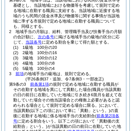
第9条の2
地域手当は、当該地域における民間の賃金水準を
基礎とし、当該地域における物価等を考慮して規則で定め
る地域に在勤する職員に支給する。
当該地域に近接する地
域のうち民間の賃金水準及び物価等に関する事情が当該地
域に準ずる市規則で定める地域に在勤する職員について
も、同様とする。
2
地域手当の月額は、給料、管理職手当及び扶養手当の月額
の合計額に、
次の各号
に掲げる地域手当の級地の区分に応
じて、
当該各号
に定める割合を乗じて得た額とする。
(1)
1級地 100分の20
(2)
2級地 100分の16
(3)
3級地 100分の12
(4)
4級地 100分の8
(5)
5級地 100分の4
3
前項
の地域手当の級地は、規則で定める。
(平26条例37・追加、令7条例3・一部改正)
第9条の3
前条第1項
の規則で定める地域に在勤する職員が
その在勤する地域を異にして異動した場合
(職員が当該異動
の日の前日に在勤していた地域に引き続き6箇月を超えて在
勤していた場合その他当該場合との権衡上必要があると認
められる場合として規則で定める場合に限る。)
において、
当該異動
(以下この項において単に「異動」という。)
の直
後に在勤する地域に係る地域手当の支給割合
(
前条第2項各
号
に定める割合をいう。以下この項において「異動後の支
給割合」という。)
が当該異動の日の前日に在勤していた地