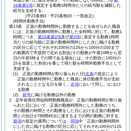
承認があった場合を除き、その勤務しない1時間につき
第
16条第1項
に規定する勤務1時間当たりの給与額を減額した
給与を支給する。
(平22条例3・平23条例20・一部改正)
(時間外勤務手当)
第13条
正規の勤務時間外に勤務することを命ぜられた職員
には、正規の勤務時間外に勤務した全時間に対して、勤務1
時間につき、
第16条第2項
及び
第3項
に規定する勤務1時間
当たりの給与額に正規の勤務時間外にした次に掲げる勤務
の区分に応じてそれぞれ100分の125から100分の150まで
の範囲内で市規則で定める割合
(その勤務が午後10時から翌
日の午前5時までの間である場合には、その割合に100分の
25を加算した割合)
を乗じて得た額を時間外勤務手当として
支給する。
(1)
正規の勤務時間が割り振られた日
(
次条
の規定により
正規の勤務時間中に勤務した職員に休日勤務手当が支給
されることとなる日を除く。
次項
において同じ。)
におけ
る勤務
(2)
前号
に掲げる勤務以外の勤務
2
定年前再任用短時間勤務職員が、正規の勤務時間が割り振
られた日において、正規の勤務時間外にした勤務のうち、
その勤務の時間とその勤務をした日における正規の勤務時
間との合計が7時間45分に達するまでの間の勤務に対する
前項
の規定の適用については、
同項
中「正規の勤務時間外
にした次に掲げる勤務の区分に応じてそれぞれ100分の125