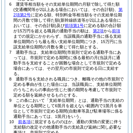
6
運賃等相当額をその支給単位期間の月額で除して得た額
(交通機関等が2以上ある場合においては、その合計額)
、
第
2項第2号
に定める額、特別料金等相当額をその支給単位期
間の月数で除して得た額
(新幹線鉄道等が2以上ある場合に
おいては、その合計額)
及び
前項第1号
に定める額の合計額
が15万円を超える職員の通勤手当の額は、
第2項
から
前項
までの規定にかかわらず、当該職員の通勤手当に係る支給
単位期間のうち最も長い支給単位期間につき、15万円に当
該支給単位期間の月数を乗じて得た額とする。
7
通勤手当は、支給単位期間
(市規則で定める通勤手当にあ
っては、市規則で定める期間)
に係る最初の月
(当該月に通
勤手当を支給することが困難な場合として市規則で定める
場合にあっては、その翌月)
の市規則で定める日に支給す
る。
8
通勤手当を支給される職員につき、離職その他の市規則で
定める事由が生じた場合には、当該職員に、支給単位期間
のうちこれらの事由が生じた後の期間を考慮して市規則で
定める額を返納させるものとする。
9
この条において「支給単位期間」とは、通勤手当の支給の
単位となる期間として6箇月を超えない範囲内で1箇月を単
位として市規則で定める期間
(自動車等及び駐車場等に係る
通勤手当にあっては、1箇月)
をいう。
10
前各項
に規定するもののほか、通勤の実情の変更に伴う
支給額の改定その他通勤手当の支給及び返納に関し必要な
事項は、市規則で定める。