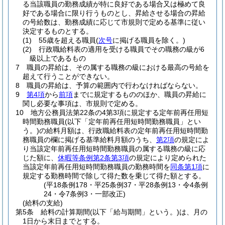
る当該職員の勤務成績が特に良好である場合又は極めて良
好である場合に限り行うものとし、昇給させる場合の昇給
の号給数は、勤務成績に応じて市規則で定める基準に従い
決定するものとする。
(1)
55歳を超える職員
(
次号
に掲げる職員を除く。)
(2)
行政職給料表の適用を受ける職員でその職務の級が6
級以上であるもの
7
職員の昇給は、その属する職務の級における最高の号給を
超えて行うことができない。
8
職員の昇給は、予算の範囲内で行わなければならない。
9
第4項
から
前項
までに規定するもののほか、職員の昇給に
関し必要な事項は、市規則で定める。
10
地方公務員法第22条の4第3項に規定する定年前再任用短
時間勤務職員
(以下「定年前再任用短時間勤務職員」とい
う。)
の給料月額は、行政職給料表の定年前再任用短時間勤
務職員の欄に掲げる基準給料月額のうち、
第2項
の規定によ
り当該定年前再任用短時間勤務職員の属する職務の級に応
じた額に、
休暇等条例第2条第3項
の規定により定められた
当該定年前再任用短時間勤務職員の勤務時間を
同条第1項
に
規定する勤務時間で除して得た数を乗じて得た額とする。
(平18条例178・平25条例37・平28条例13・令4条例
24・令7条例3・一部改正)
(給料の支給)
第5条
給料の計算期間
(以下「給与期間」という。)
は、月の
1日から末日までとする。