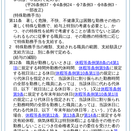
(平26条例37・令4条例24・令7条例3・令8条例3・
一部改正)
(特殊勤務手当)
第11条
著しく危険、不快、不健康又は困難な勤務その他の
著しく特殊な勤務で、給与上特別の考慮を必要とし、か
つ、その特殊性を給料で考慮することが適当でないと認め
られるものに従事する職員には、その勤務の特殊性に応じ
て特殊勤務手当を支給する。
2
特殊勤務手当の種類、支給される職員の範囲、支給額及び
支給方法は、別に条例で定める。
(給与の減額)
第12条
職員が勤務しないときは、
休暇等条例第8条の4第1
項
に規定する時間外勤務代休時間、
休暇等条例第9条
に規定
する祝日法による休日
(
休暇等条例第10条第1項
の規定によ
り代休日を指定されて、当該休日に割り振られた勤務時間
の全部を勤務した職員にあっては、当該休日に代わる代休
日。以下「祝日法による休日等」という。)
又は
休暇等条例
第9条
に規定する年末年始の休日
(
休暇等条例第10条第1項
の規定により代休日を指定されて、当該休日に割り振られ
た勤務時間の全部を勤務した職員にあっては、当該休日に
代わる代休日。以下「年末年始の休日等」という。)
である
場合、
休暇等条例第12条
、
第13条
及び
第14条
に規定する年
次有給休暇、病気休暇又は特別休暇による場合その他その
勤務しないことにつき任命権者又はその委任を受けた者の