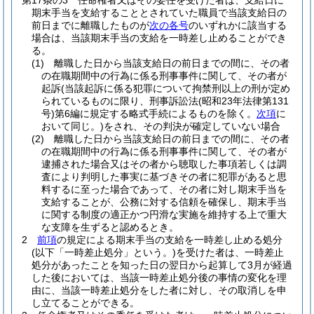
第17条の3
任命権者又はその委任を受けた者は、支給日に
期末手当を支給することとされていた職員で当該支給日の
前日までに離職したものが
次の各号
のいずれかに該当する
場合は、当該期末手当の支給を一時差し止めることができ
る。
(1)
離職した日から当該支給日の前日までの間に、その者
の在職期間中の行為に係る刑事事件に関して、その者が
起訴
(当該起訴に係る犯罪について拘禁刑以上の刑が定め
られているものに限り、刑事訴訟法
(昭和23年法律第131
号)
第6編に規定する略式手続によるものを除く。
次項
に
おいて同じ。)
をされ、その判決が確定していない場合
(2)
離職した日から当該支給日の前日までの間に、その者
の在職期間中の行為に係る刑事事件に関して、その者が
逮捕された場合又はその者から聴取した事項若しくは調
査により判明した事実に基づきその者に犯罪があると思
料するに至った場合であって、その者に対し期末手当を
支給することが、公務に対する信頼を確保し、期末手当
に関する制度の適正かつ円滑な実施を維持する上で重大
な支障を生ずると認めるとき。
2
前項
の規定による期末手当の支給を一時差し止める処分
(以下「一時差止処分」という。)
を受けた者は、一時差止
処分があったことを知った日の翌日から起算して3月が経過
した後においては、当該一時差止処分後の事情の変化を理
由に、当該一時差止処分をした者に対し、その取消しを申
し立てることができる。