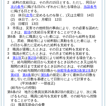
2
給料の支給日は、その月の15日とする。
ただし、同日が
次の各号
に掲げる日のいずれかに当たる場合は、
当該各号
に掲げる日とする。
(1)
休日
(
次号
に定めるものを除く。)
又は土曜日 14日
(2)
休日で、かつ、月曜日 12日
(3)
日曜日 13日
3
市長は、災害その他特別の事由により、その必要を認めた
ときは、
前項
の支給日を変更することができる。
第6条
新たに職員となった者には、その日から給料を支給
し、昇給、降給等により給料額に異動を生じた者には、そ
の日から新たに定められた給料を支給する。
2
職員が退職したときは、その日まで給料を支給する。
3
職員が死亡したときは、その月まで給料を支給する。
4
第1項
又は
第2項
の規定により給料を支給する場合であっ
て、給与期間の初日から支給するとき以外のとき又は給与
期間の末日まで支給するとき以外のときは、その給料額
は、その給与期間の現日数から
休暇等条例第3条第1項
及び
第4項
、
第4条
並びに
第5条
の規定に基づく週休日の日数を
差し引いた日数を基礎として日割りによって計算する。
(平30条例7・一部改正)
(給与からの控除)
第6条の2
地方公務員法第25条第2項の規定により、次に掲
げるものは、職員に給与を支給する際、その給与から控除
することができる。
(1)
職員互助会の会費