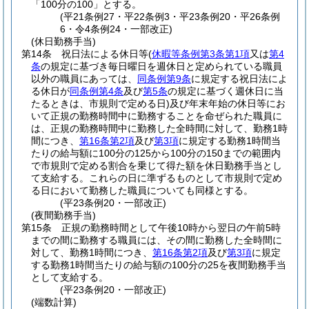
「100分の100」とする。
(平21条例27・平22条例3・平23条例20・平26条例
6・令4条例24・一部改正)
(休日勤務手当)
第14条
祝日法による休日等
(
休暇等条例第3条第1項
又は
第4
条
の規定に基づき毎日曜日を週休日と定められている職員
以外の職員にあっては、
同条例第9条
に規定する祝日法によ
る休日が
同条例第4条
及び
第5条
の規定に基づく週休日に当
たるときは、市規則で定める日)
及び年末年始の休日等にお
いて正規の勤務時間中に勤務することを命ぜられた職員に
は、正規の勤務時間中に勤務した全時間に対して、勤務1時
間につき、
第16条第2項
及び
第3項
に規定する勤務1時間当
たりの給与額に100分の125から100分の150までの範囲内
で市規則で定める割合を乗じて得た額を休日勤務手当とし
て支給する。
これらの日に準ずるものとして市規則で定め
る日において勤務した職員についても同様とする。
(平23条例20・一部改正)
(夜間勤務手当)
第15条
正規の勤務時間として午後10時から翌日の午前5時
までの間に勤務する職員には、その間に勤務した全時間に
対して、勤務1時間につき、
第16条第2項
及び
第3項
に規定
する勤務1時間当たりの給与額の100分の25を夜間勤務手当
として支給する。
(平23条例20・一部改正)
(端数計算)