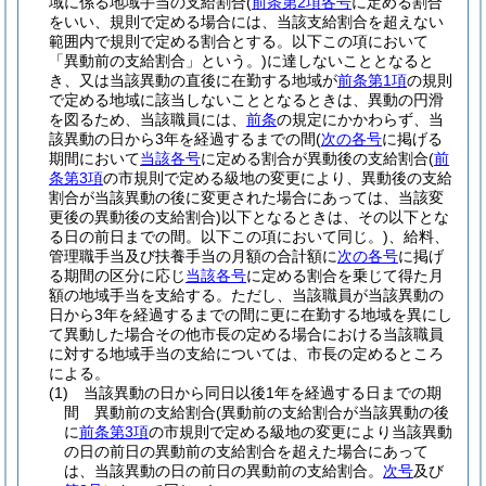
域に係る地域手当の支給割合
(
前条第2項各号
に定める割合
をいい、規則で定める場合には、当該支給割合を超えない
範囲内で規則で定める割合とする。以下この項において
「異動前の支給割合」という。)
に達しないこととなると
き、又は当該異動の直後に在勤する地域が
前条第1項
の規則
で定める地域に該当しないこととなるときは、異動の円滑
を図るため、当該職員には、
前条
の規定にかかわらず、当
該異動の日から3年を経過するまでの間
(
次の各号
に掲げる
期間において
当該各号
に定める割合が異動後の支給割合
(
前
条第3項
の市規則で定める級地の変更により、異動後の支給
割合が当該異動の後に変更された場合にあっては、当該変
更後の異動後の支給割合)
以下となるときは、その以下とな
る日の前日までの間。以下この項において同じ。)
、給料、
管理職手当及び扶養手当の月額の合計額に
次の各号
に掲げ
る期間の区分に応じ
当該各号
に定める割合を乗じて得た月
額の地域手当を支給する。
ただし、当該職員が当該異動の
日から3年を経過するまでの間に更に在勤する地域を異にし
て異動した場合その他市長の定める場合における当該職員
に対する地域手当の支給については、市長の定めるところ
による。
(1)
当該異動の日から同日以後1年を経過する日までの期
間 異動前の支給割合
(異動前の支給割合が当該異動の後
に
前条第3項
の市規則で定める級地の変更により当該異動
の日の前日の異動前の支給割合を超えた場合にあって
は、当該異動の日の前日の異動前の支給割合。
次号
及び