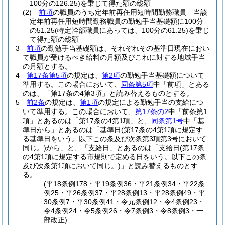
100分の126.25)
を乗じて得た額の総額
(2)
前項
の職員のうち定年前再任用短時間勤務職員 当該
定年前再任用短時間勤務職員の勤勉手当基礎額に100分
の51.25
(特定幹部職員にあっては、100分の61.25)
を乗じ
て得た額の総額
3
前項
の勤勉手当基礎額は、それぞれその基準日現在におい
て職員が受けるべき給料の月額及びこれに対する地域手当
の月額とする。
4
第17条第5項
の規定は、
第2項
の勤勉手当基礎額について
準用する。
この場合において、
同条第5項
中「前項」とある
のは、「第17条の4第3項」と読み替えるものとする。
5
前2条
の規定は、
第1項
の規定による勤勉手当の支給につ
いて準用する。
この場合において、
第17条の2
中「前条第1
項」とあるのは「第17条の4第1項」と、
同条第1号
中「基
準日から」とあるのは「基準日
(第17条の4第1項に規定す
る基準日をいう。以下この条及び次条第3項第3号において
同じ。)
から」と、「支給日」とあるのは「支給日
(第17条
の4第1項に規定する市規則で定める日をいう。以下この条
及び次条第1項において同じ。)
」と読み替えるものとす
る。
(平18条例178・平19条例36・平21条例34・平22条
例25・平26条例37・平28条例13・平28条例49・平
30条例7・平30条例41・令元条例12・令4条例23・
令4条例24・令5条例26・令7条例3・令8条例3・一
部改正)