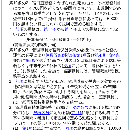
第16条の2
宿日直勤務を命ぜられた職員には、その勤務1回
につき、4,700円を超えない範囲内において、市規則で定め
る額を宿日直手当として支給する。
ただし、12月29日から
翌年1月3日までに行われる宿日直勤務にあっては、6,300
円を超えない範囲において規則で定める額とする。
2
前項
の勤務は、
第13条
から
第15条
までの勤務に含まれな
いものとする。
(平30条例41・令8条例3・一部改正)
(管理職員特別勤務手当)
第16条の3
管理職員が臨時又は緊急の必要その他の公務の
運営の必要により
休暇等条例第3条第1項
及び
第4項
、
第4条
並びに
第5条
の規定に基づく週休日又は祝日法による休日等
若しくは年末年始の休日等
(
次項
において「週休日等」とい
う。)
に勤務をした場合は、当該職員には、管理職員特別勤
務手当を支給する。
2
前項
に規定する場合のほか、管理職員が災害への対処その
他の臨時又は緊急の必要により午後10時から翌日の午前5
時までの間
(週休日等に含まれる時間を除く。)
であって正
規の勤務時間以外の時間に勤務をした場合は、当該職員に
は、管理職員特別勤務手当を支給する。
3
管理職員特別勤務手当の額は、
次の各号
に掲げる場合の区
分に応じ、
当該各号
に定める額
(
前2項
に規定する勤務に従
事する時間を考慮して市規則で定める勤務をした職員にあ
っては、その額に100分の150を乗じて得た額)
とする。
(1)
第1項
に規定する場合
同項
の勤務1回につき、10,000