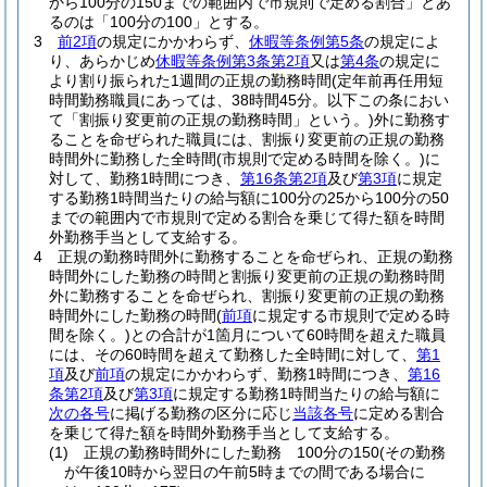
から100分の150までの範囲内で市規則で定める割合」とあ
るのは「100分の100」とする。
3
前2項
の規定にかかわらず、
休暇等条例第5条
の規定によ
り、あらかじめ
休暇等条例第3条第2項
又は
第4条
の規定に
より割り振られた1週間の正規の勤務時間
(定年前再任用短
時間勤務職員にあっては、38時間45分。以下この条におい
て「割振り変更前の正規の勤務時間」という。)
外に勤務す
ることを命ぜられた職員には、割振り変更前の正規の勤務
時間外に勤務した全時間
(市規則で定める時間を除く。)
に
対して、勤務1時間につき、
第16条第2項
及び
第3項
に規定
する勤務1時間当たりの給与額に100分の25から100分の50
までの範囲内で市規則で定める割合を乗じて得た額を時間
外勤務手当として支給する。
4
正規の勤務時間外に勤務することを命ぜられ、正規の勤務
時間外にした勤務の時間と割振り変更前の正規の勤務時間
外に勤務することを命ぜられ、割振り変更前の正規の勤務
時間外にした勤務の時間
(
前項
に規定する市規則で定める時
間を除く。)
との合計が1箇月について60時間を超えた職員
には、その60時間を超えて勤務した全時間に対して、
第1
項
及び
前項
の規定にかかわらず、勤務1時間につき、
第16
条第2項
及び
第3項
に規定する勤務1時間当たりの給与額に
次の各号
に掲げる勤務の区分に応じ
当該各号
に定める割合
を乗じて得た額を時間外勤務手当として支給する。
(1)
正規の勤務時間外にした勤務 100分の150
(その勤務
が午後10時から翌日の午前5時までの間である場合に