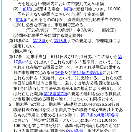
円を超えない範囲内において市規則で定める額
(2)
前項
に規定する場合
同項
の勤務1回につき、10,000
円を超えない範囲内において市規則で定める額
4
前3項
に定めるもののほか、管理職員特別勤務手当の支給
に関し必要な事項は、市規則で定める。
(平26条例37・平30条例7・令7条例3・一部改正)
(時間外勤務手当等に関する規定除外)
第16条の4
第13条
から
第15条
までの規定は、管理職員には
適用しない。
(期末手当)
第17条
期末手当は、6月1日及び12月1日
(以下この条から
第
17条の3
までにおいてこれらの日を「基準日」という。)
に
それぞれ在職する職員に対して、それぞれ基準日の属する
月の市規則で定める日
(
次条
及び
第17条の3第1項
において
これらの日を「支給日」という。)
に支給する。
これらの基
準日前1箇月以内に退職し、若しくは地方公務員法第16条
第1号に該当して同法第28条第4項の規定により失職し、又
は死亡した職員
(
第18条第7項
の規定の適用を受ける職員及
び市規則で定める職員を除く。)
についても同様とする。
2
期末手当の額は、期末手当基礎額に100分の126.25
(行政
職給料表の適用を受ける職員でその職務の級が6級以上であ
るもの
(市規則で定めるものを除く。
第17条の4第2項各号
において「特定幹部職員」という。)
にあっては100分の
106.25)
を乗じて得た額に、基準日以前6箇月以内の期間に
おける当該職員の在職期間の
次の各号
に掲げる区分に応