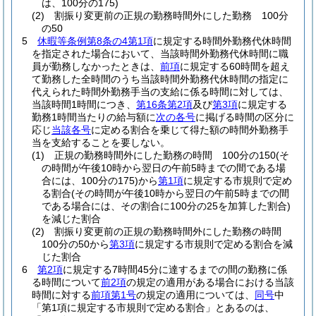
は、100分の175)
(2)
割振り変更前の正規の勤務時間外にした勤務 100分
の50
5
休暇等条例第8条の4第1項
に規定する時間外勤務代休時間
を指定された場合において、当該時間外勤務代休時間に職
員が勤務しなかったときは、
前項
に規定する60時間を超え
て勤務した全時間のうち当該時間外勤務代休時間の指定に
代えられた時間外勤務手当の支給に係る時間に対しては、
当該時間1時間につき、
第16条第2項
及び
第3項
に規定する
勤務1時間当たりの給与額に
次の各号
に掲げる時間の区分に
応じ
当該各号
に定める割合を乗じて得た額の時間外勤務手
当を支給することを要しない。
(1)
正規の勤務時間外にした勤務の時間 100分の150
(そ
の時間が午後10時から翌日の午前5時までの間である場
合には、100分の175)
から
第1項
に規定する市規則で定め
る割合
(その時間が午後10時から翌日の午前5時までの間
である場合には、その割合に100分の25を加算した割合)
を減じた割合
(2)
割振り変更前の正規の勤務時間外にした勤務の時間
100分の50から
第3項
に規定する市規則で定める割合を減
じた割合
6
第2項
に規定する7時間45分に達するまでの間の勤務に係
る時間について
前2項
の規定の適用がある場合における当該
時間に対する
前項第1号
の規定の適用については、
同号
中
「第1項に規定する市規則で定める割合」とあるのは、