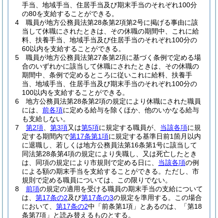
手当、地域手当、住居手当及び期末手当のそれぞれ100分
の80を支給することができる。
4
職員が地方公務員法第28条第2項第2号に掲げる事由に該
当して休職にされたときは、その休職の期間中、これに給
料、扶養手当、地域手当及び住居手当のそれぞれ100分の
60以内を支給することができる。
5
職員が地方公務員法第27条第2項に基づく条例で定める場
合のいずれかに該当して休職にされたときは、その休職の
期間中、条例で定めるところに従いこれに給料、扶養手
当、地域手当、住居手当及び期末手当のそれぞれ100分の
100以内を支給することができる。
6
地方公務員法第28条第2項の規定により休職にされた職員
には、
前各項
に定める給与を除くほか、他のいかなる給与
も支給しない。
7
第2項
、
第3項
又は
第5項
に規定する職員が、
当該各項
に規
定する期間内で
第17条第1項
に規定する基準日前1箇月以内
に退職し、若しくは地方公務員法第16条第1号に該当して
同法第28条第4項の規定により失職し、又は死亡したとき
は、同項の規定により市規則で定める日に、
当該各項
の例
による額の期末手当を支給することができる。
ただし、市
規則で定める職員については、この限りでない。
8
前項
の規定の適用を受ける職員の期末手当の支給について
は、
第17条の2
及び
第17条の3
の規定を準用する。
この場合
において、
第17条の2
中「前条第1項」とあるのは、「第18
条第7項」と読み替えるものとする。