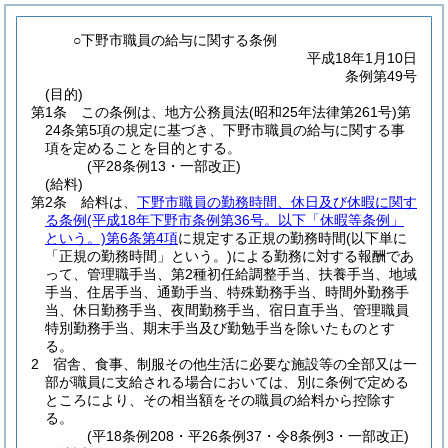
○下野市職員の給与に関する条例
平成18年1月10日
条例第49号
(目的)
第1条
この条例は、地方公務員法
(昭和25年法律第261号)
第
24条第5項の規定に基づき、下野市職員の給与に関する事
項を定めることを目的とする。
(平28条例13・一部改正)
(給料)
第2条
給料は、
下野市職員の勤務時間、休日及び休暇に関す
る条例
(平成18年下野市条例第36号。以下「休暇等条例」
という。)
第6条第4項
に規定する正規の勤務時間
(以下単に
「正規の勤務時間」という。)
による勤務に対する報酬であ
って、管理職手当、第2種初任給調整手当、扶養手当、地域
手当、住居手当、通勤手当、特殊勤務手当、時間外勤務手
当、休日勤務手当、夜間勤務手当、宿日直手当、管理職員
特別勤務手当、期末手当及び勤勉手当を除いたものとす
る。
2
宿舎、食事、制服その他生活に必要な施設等の全部又は一
部が職員に支給される場合においては、別に条例で定める
ところにより、その相当額をその職員の給料から控除す
る。
(平18条例208・平26条例37・令8条例3・一部改正)