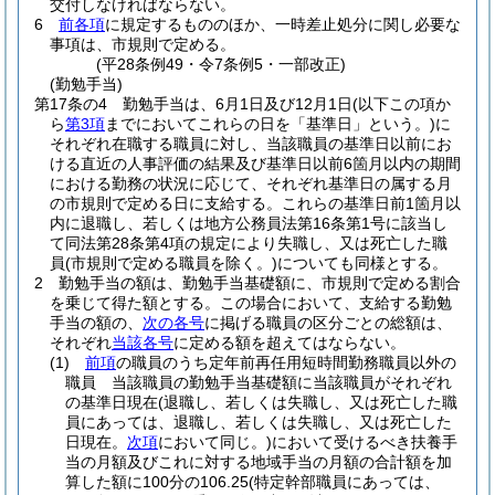
交付しなければならない。
6
前各項
に規定するもののほか、一時差止処分に関し必要な
事項は、市規則で定める。
(平28条例49・令7条例5・一部改正)
(勤勉手当)
第17条の4
勤勉手当は、6月1日及び12月1日
(以下この項か
ら
第3項
までにおいてこれらの日を「基準日」という。)
に
それぞれ在職する職員に対し、当該職員の基準日以前にお
ける直近の人事評価の結果及び基準日以前6箇月以内の期間
における勤務の状況に応じて、それぞれ基準日の属する月
の市規則で定める日に支給する。
これらの基準日前1箇月以
内に退職し、若しくは地方公務員法第16条第1号に該当し
て同法第28条第4項の規定により失職し、又は死亡した職
員
(市規則で定める職員を除く。)
についても同様とする。
2
勤勉手当の額は、勤勉手当基礎額に、市規則で定める割合
を乗じて得た額とする。
この場合において、支給する勤勉
手当の額の、
次の各号
に掲げる職員の区分ごとの総額は、
それぞれ
当該各号
に定める額を超えてはならない。
(1)
前項
の職員のうち定年前再任用短時間勤務職員以外の
職員 当該職員の勤勉手当基礎額に当該職員がそれぞれ
の基準日現在
(退職し、若しくは失職し、又は死亡した職
員にあっては、退職し、若しくは失職し、又は死亡した
日現在。
次項
において同じ。)
において受けるべき扶養手
当の月額及びこれに対する地域手当の月額の合計額を加
算した額に100分の106.25
(特定幹部職員にあっては、