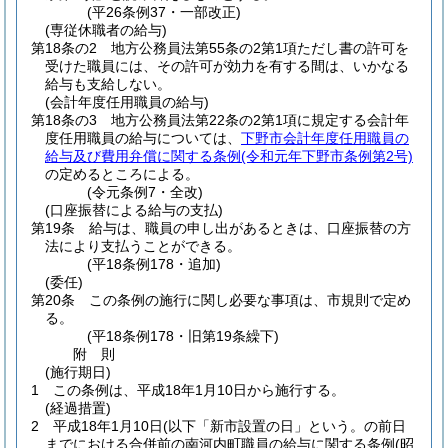
(平26条例37・一部改正)
(専従休職者の給与)
第18条の2
地方公務員法第55条の2第1項ただし書の許可を
受けた職員には、その許可が効力を有する間は、いかなる
給与も支給しない。
(会計年度任用職員の給与)
第18条の3
地方公務員法第22条の2第1項に規定する会計年
度任用職員の給与については、
下野市会計年度任用職員の
給与及び費用弁償に関する条例
(令和元年下野市条例第2号)
の定めるところによる。
(令元条例7・全改)
(口座振替による給与の支払)
第19条
給与は、職員の申し出があるときは、口座振替の方
法により支払うことができる。
(平18条例178・追加)
(委任)
第20条
この条例の施行に関し必要な事項は、市規則で定め
る。
(平18条例178・旧第19条繰下)
附
則
(施行期日)
1
この条例は、平成18年1月10日から施行する。
(経過措置)
2
平成18年1月10日(以下「新市設置の日」という。の前日
までにおける合併前の南河内町職員の給与に関する条例
(昭