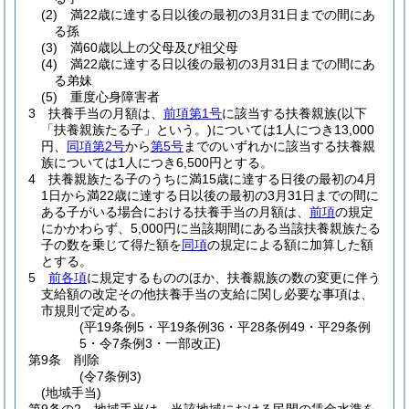
(2)
満22歳に達する日以後の最初の3月31日までの間にあ
る孫
(3)
満60歳以上の父母及び祖父母
(4)
満22歳に達する日以後の最初の3月31日までの間にあ
る弟妹
(5)
重度心身障害者
3
扶養手当の月額は、
前項第1号
に該当する扶養親族
(以下
「扶養親族たる子」という。)
については1人につき13,000
円、
同項第2号
から
第5号
までのいずれかに該当する扶養親
族については1人につき6,500円とする。
4
扶養親族たる子のうちに満15歳に達する日後の最初の4月
1日から満22歳に達する日以後の最初の3月31日までの間に
ある子がいる場合における扶養手当の月額は、
前項
の規定
にかかわらず、5,000円に当該期間にある当該扶養親族たる
子の数を乗じて得た額を
同項
の規定による額に加算した額
とする。
5
前各項
に規定するもののほか、扶養親族の数の変更に伴う
支給額の改定その他扶養手当の支給に関し必要な事項は、
市規則で定める。
(平19条例5・平19条例36・平28条例49・平29条例
5・令7条例3・一部改正)
第9条
削除
(令7条例3)
(地域手当)