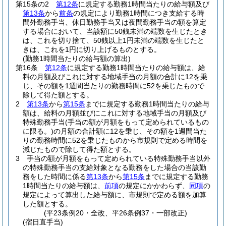
第15条の2
第12条
に規定する勤務1時間当たりの給与額及び
第13条
から
前条
の規定により勤務1時間につき支給する時
間外勤務手当、休日勤務手当又は夜間勤務手当の額を算定
する場合において、当該額に50銭未満の端数を生じたとき
は、これを切り捨て、50銭以上1円未満の端数を生じたと
きは、これを1円に切り上げるものとする。
(勤務1時間当たりの給与額の算出)
第16条
第12条
に規定する勤務1時間当たりの給与額は、給
料の月額及びこれに対する地域手当の月額の合計に12を乗
じ、その額を1週間当たりの勤務時間に52を乗じたもので
除して得た額とする。
2
第13条
から
第15条
までに規定する勤務1時間当たりの給与
額は、給料の月額並びにこれに対する地域手当の月額及び
特殊勤務手当
(手当の額が月額をもって定められているもの
に限る。)
の月額の合計額に12を乗じ、その額を1週間当た
りの勤務時間に52を乗じたものから市規則で定める時間を
減じたもので除して得た額とする。
3
手当の額が月額をもって定められている特殊勤務手当以外
の特殊勤務手当の支給対象となる勤務をした場合の当該勤
務をした時間に係る
第13条
から
第15条
までに規定する勤務
1時間当たりの給与額は、
前項
の規定にかかわらず、
同項
の
規定によって算出した給与額に、市規則で定める額を加算
した額とする。
(平23条例20・全改、平26条例37・一部改正)
(宿日直手当)