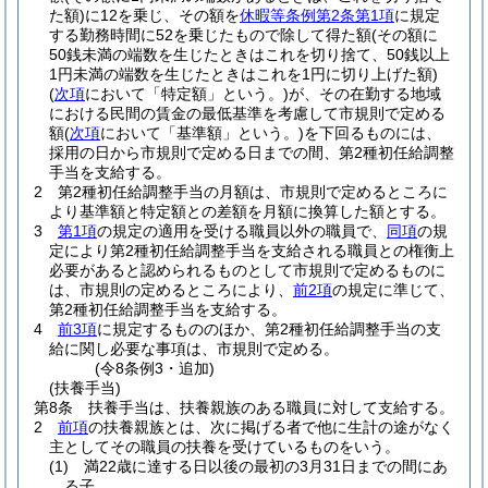
た額)
に12を乗じ、その額を
休暇等条例第2条第1項
に規定
する勤務時間に52を乗じたもので除して得た額
(その額に
50銭未満の端数を生じたときはこれを切り捨て、50銭以上
1円未満の端数を生じたときはこれを1円に切り上げた額)
(
次項
において「特定額」という。)
が、その在勤する地域
における民間の賃金の最低基準を考慮して市規則で定める
額
(
次項
において「基準額」という。)
を下回るものには、
採用の日から市規則で定める日までの間、第2種初任給調整
手当を支給する。
2
第2種初任給調整手当の月額は、市規則で定めるところに
より基準額と特定額との差額を月額に換算した額とする。
3
第1項
の規定の適用を受ける職員以外の職員で、
同項
の規
定により第2種初任給調整手当を支給される職員との権衡上
必要があると認められるものとして市規則で定めるものに
は、市規則の定めるところにより、
前2項
の規定に準じて、
第2種初任給調整手当を支給する。
4
前3項
に規定するもののほか、第2種初任給調整手当の支
給に関し必要な事項は、市規則で定める。
(令8条例3・追加)
(扶養手当)
第8条
扶養手当は、扶養親族のある職員に対して支給する。
2
前項
の扶養親族とは、次に掲げる者で他に生計の途がなく
主としてその職員の扶養を受けているものをいう。
(1)
満22歳に達する日以後の最初の3月31日までの間にあ
る子