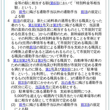
金等の額に相当する額
(
第6項
において「特別料金等相当
額」という。)
(2)
前号
に掲げる通勤手当以外の通勤手当
前項
の規定に
よる額
4
前項
の規定は、新たに給料表の適用を受ける職員となった
者のうち、
第1項第1号
又は
第3号
に掲げる職員で、当該適
用の直前の住居
(当該住居に相当するものとして市規則で定
める住居を含む。)
からの通勤のため、新幹線鉄道等を利用
し、その利用に係る特別料金等を負担することを常例とす
るもの
(任用の事情等を考慮して市規則で定める職員に限
る。)
その他
前項
の規定による通勤手当を支給される職員と
の権衡上必要があると認められるものとして市規則で定め
る職員の通勤手当の額について準用する。
5
第1項第2号
又は
第3号
に掲げる職員で、自動車等の駐車の
ための施設
(その所在地及び利用形態が市規則で定める要件
を満たすものに限る。
第1号
及び
第9項
において「駐車場
等」という。)
を利用し、その料金を負担することを常例と
するもの
(市規則で定める職員を除く。)
の通勤手当の額
は、
前3項
の規定にかかわらず、
次の各号
に掲げる通勤手当
の区分に応じ、
当該各号
に定める額とする。
(1)
駐車場等に係る通勤手当 支給単位期間につき、
5,000円を超えない範囲内で1箇月当たりの駐車場等の料
金に相当する額として市規則で定める額
(2)
前号
に掲げる通勤手当以外の通勤手当
前3項
の規定
による額