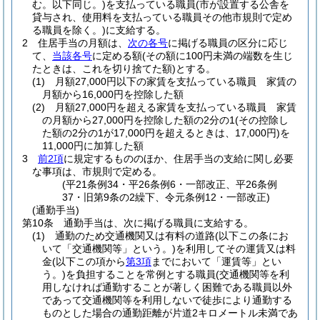
む。以下同じ。)
を支払っている職員
(市が設置する公舎を
貸与され、使用料を支払っている職員その他市規則で定め
る職員を除く。)
に支給する。
2
住居手当の月額は、
次の各号
に掲げる職員の区分に応じ
て、
当該各号
に定める額
(その額に100円未満の端数を生じ
たときは、これを切り捨てた額)
とする。
(1)
月額27,000円以下の家賃を支払っている職員 家賃の
月額から16,000円を控除した額
(2)
月額27,000円を超える家賃を支払っている職員 家賃
の月額から27,000円を控除した額の2分の1
(その控除し
た額の2分の1が17,000円を超えるときは、17,000円)
を
11,000円に加算した額
3
前2項
に規定するもののほか、住居手当の支給に関し必要
な事項は、市規則で定める。
(平21条例34・平26条例6・一部改正、平26条例
37・旧第9条の2繰下、令元条例12・一部改正)
(通勤手当)
第10条
通勤手当は、次に掲げる職員に支給する。
(1)
通勤のため交通機関又は有料の道路
(以下この条にお
いて「交通機関等」という。)
を利用してその運賃又は料
金
(以下この項から
第3項
までにおいて「運賃等」とい
う。)
を負担することを常例とする職員
(交通機関等を利
用しなければ通勤することが著しく困難である職員以外
であって交通機関等を利用しないで徒歩により通勤する
ものとした場合の通勤距離が片道2キロメートル未満であ