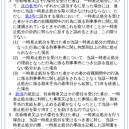
3
任命権者又はその委任を受けた者は、一時差止処分につい
て、
次の各号
のいずれかに該当するに至った場合には、速
やかに当該一時差止処分を取り消さなければならない。
た
だし、
第3号
に該当する場合において、一時差止処分を受け
た者がその者の在職期間中の行為に係る刑事事件に関し現
に逮捕されているときその他これを取り消すことが一時差
止処分の目的に明らかに反すると認めるときは、この限り
でない。
(1)
一時差止処分を受けた者が当該一時差止処分の理由と
なった行為に係る刑事事件に関し拘禁刑以上の刑に処せ
られなかった場合
(2)
一時差止処分を受けた者について、当該一時差止処分
の理由となった行為に係る刑事事件につき公訴を提起し
ない処分があった場合
(3)
一時差止処分を受けた者がその者の在職期間中の行為
に係る刑事事件に関し起訴をされることなく当該一時差
止処分に係る期末手当の基準日から起算して1年を経過し
た場合
4
前項
の規定は、任命権者又はその委任を受けた者が、一時
差止処分後に判明した事実又は生じた事情に基づき、期末
手当の支給を差し止める必要がなくなったとして当該一時
差止処分を取り消すことを妨げるものではない。
5
任命権者又はその委任を受けた者は、一時差止処分を行う
場合は、当該一時差止処分を受けるべき者に対し、当該一
時差止処分の際、一時差止処分の事由を記載した説明書を