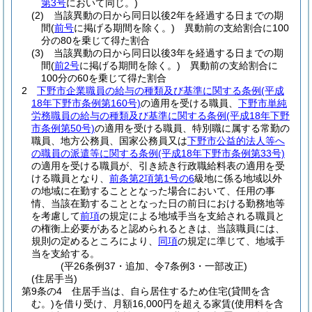
第3号
において同じ。)
(2)
当該異動の日から同日以後2年を経過する日までの期
間
(
前号
に掲げる期間を除く。)
異動前の支給割合に100
分の80を乗じて得た割合
(3)
当該異動の日から同日以後3年を経過する日までの期
間
(
前2号
に掲げる期間を除く。)
異動前の支給割合に
100分の60を乗じて得た割合
2
下野市企業職員の給与の種類及び基準に関する条例
(平成
18年下野市条例第160号)
の適用を受ける職員、
下野市単純
労務職員の給与の種類及び基準に関する条例
(平成18年下野
市条例第50号)
の適用を受ける職員、特別職に属する常勤の
職員、地方公務員、国家公務員又は
下野市公益的法人等へ
の職員の派遣等に関する条例
(平成18年下野市条例第33号)
の適用を受ける職員が、引き続き行政職給料表の適用を受
ける職員となり、
前条第2項第1号の6
級地に係る地域以外
の地域に在勤することとなった場合において、任用の事
情、当該在勤することとなった日の前日における勤務地等
を考慮して
前項
の規定による地域手当を支給される職員と
の権衡上必要があると認められるときは、当該職員には、
規則の定めるところにより、
同項
の規定に準じて、地域手
当を支給する。
(平26条例37・追加、令7条例3・一部改正)
(住居手当)
第9条の4
住居手当は、自ら居住するため住宅
(貸間を含
む。)
を借り受け、月額16,000円を超える家賃
(使用料を含