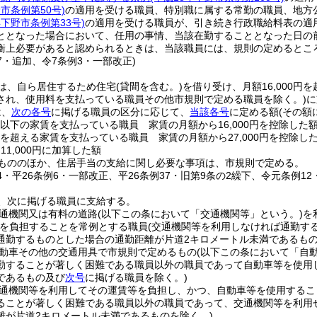
野市条例第50号)
の適用を受ける職員、特別職に属する常勤の職員、地方
年下野市条例第33号)
の適用を受ける職員が、引き続き行政職給料表の適
ととなった場合において、任用の事情、当該在勤することとなった日の
衡上必要があると認められるときは、当該職員には、規則の定めるとこ
37・追加、令7条例3・一部改正)
は、自ら居住するため住宅
(貸間を含む。)
を借り受け、月額16,000円
され、使用料を支払っている職員その他市規則で定める職員を除く。)
に
は、
次の各号
に掲げる職員の区分に応じて、
当該各号
に定める額
(その額
0円以下の家賃を支払っている職員 家賃の月額から16,000円を控除した
0円を超える家賃を支払っている職員 家賃の月額から27,000円を控除し
11,000円に加算した額
もののほか、住居手当の支給に関し必要な事項は、市規則で定める。
34・平26条例6・一部改正、平26条例37・旧第9条の2繰下、令元条例12
、次に掲げる職員に支給する。
通機関又は有料の道路
(以下この条において「交通機関等」という。)
を
を負担することを常例とする職員
(交通機関等を利用しなければ通勤す
通勤するものとした場合の通勤距離が片道2キロメートル未満であるも
動車その他の交通用具で市規則で定めるもの
(以下この条において「自
勤することが著しく困難である職員以外の職員であって自動車等を使用
であるもの及び
次号
に掲げる職員を除く。)
通機関等を利用してその運賃等を負担し、かつ、自動車等を使用するこ
ることが著しく困難である職員以外の職員であって、交通機関等を利用
離が片道2キロメートル未満であるものを除く。)