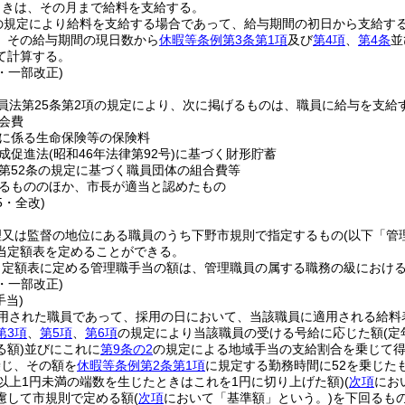
ときは、その月まで給料を支給する。
の規定により給料を支給する場合であって、給与期間の初日から支給す
、その給与期間の現日数から
休暇等条例第3条第1項
及び
第4項
、
第4条
並
て計算する。
7・一部改正)
員法第25条第2項の規定により、次に掲げるものは、職員に給与を支給
会費
に係る生命保険等の保険料
成促進法
(昭和46年法律第92号)
に基づく財形貯蓄
第52条の規定に基づく職員団体の組合費等
るもののほか、市長が適当と認めたもの
5・全改)
理又は監督の地位にある職員のうち下野市規則で指定するもの
(以下「管
当定額表を定めることができる。
定額表に定める管理職手当の額は、管理職員の属する職務の級における最
5・一部改正)
手当)
用された職員であって、採用の日において、当該職員に適用される給料
第3項
、
第5項
、
第6項
の規定により当該職員の受ける号給に応じた額
(
る額)
並びにこれに
第9条の2
の規定による地域手当の支給割合を乗じて
乗じ、その額を
休暇等条例第2条第1項
に規定する勤務時間に52を乗じた
銭以上1円未満の端数を生じたときはこれを1円に切り上げた額)
(
次項
にお
慮して市規則で定める額
(
次項
において「基準額」という。)
を下回るも