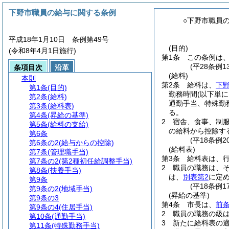
下野市職員の給与に関する条例
○下野市職員
平成18年1月10日 条例第49号
(目的)
(令和8年4月1日施行)
第1条
この条例は
(平28条例
条項目次
沿革
(給料)
本則
第2条
給料は、
下
第1条
(目的)
勤務時間
(以下単
第2条
(給料)
通勤手当、特殊勤
第3条
(給料表)
る。
第4条
(昇給の基準)
2
宿舎、食事、制
第5条
(給料の支給)
の給料から控除す
第6条
(平18条例
第6条の2
(給与からの控除)
(給料表)
第7条
(管理職手当)
第3条
給料表は、
第7条の2
(第2種初任給調整手当)
2
職員の職務は、
第8条
(扶養手当)
は、
別表第2
に定
第9条
(平18条例
第9条の2
(地域手当)
(昇給の基準)
第9条の3
第4条
市長は、
前条
第9条の4
(住居手当)
2
職員の職務の級
第10条
(通勤手当)
3
新たに給料表の
第11条
(特殊勤務手当)