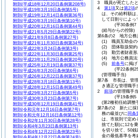
3
職員が死亡した
附則
(平成18年12月20日条例第208号)
4
第1項
又は
第2項
附則
(平成19年3月19日条例第5号)
は、その給料額は
附則
(平成19年12月14日条例第36号)
して日割りによっ
附則
(平成20年3月19日条例第10号)
(平30条例
附則
(平成20年12月16日条例第44号)
(給与からの控除)
附則
(平成21年5月29日条例第22号)
第6条の2
地方公務
附則
(平成21年9月8日条例第27号)
(1)
職員互助会の
附則
(平成21年11月30日条例第34号)
(2)
団体取扱契約
附則
(平成22年3月24日条例第3号)
(3)
勤労者財産形
附則
(平成22年11月30日条例第25号)
(4)
地方公務員法
附則
(平成23年11月29日条例第20号)
(5)
前各号
に掲げ
附則
(平成25年12月19日条例第37号)
(平22条例2
附則
(平成26年3月20日条例第6号)
(管理職手当)
附則
(平成26年12月22日条例第37号)
第7条
市長は、管
附則
(平成28年3月18日条例第13号)
き適正な管理職手
附則
(平成28年12月15日条例第49号)
2
前項
の管理職手当
附則
(平成29年3月27日条例第5号)
(平19条例
附則
(平成30年3月23日条例第7号)
(第2種初任給調整
附則
(平成30年12月19日条例第41号)
第7条の2
新たに採
附則
(令和元年12月16日条例第7号)
務の級並びに
同条
附則
(令和元年12月16日条例第12号)
は、市規則で定め
附則
(令和2年11月30日条例第28号)
捨てた額)
に12を
附則
(令和4年3月23日条例第13号)
を切り捨て、50
附則
(令和4年12月22日条例第23号)
金の最低基準を考
附則
(令和4年12月22日条例第24号)