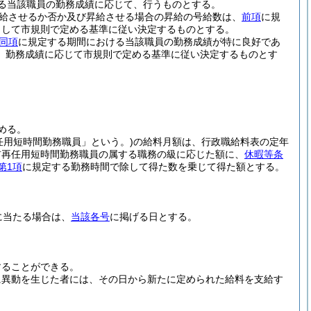
る当該職員の勤務成績に応じて、行うものとする。
給させるか否か及び昇給させる場合の昇給の号給数は、
前項
に規
として市規則で定める基準に従い決定するものとする。
同項
に規定する期間における当該職員の勤務成績が特に良好であ
、勤務成績に応じて市規則で定める基準に従い決定するものとす
める。
任用短時間勤務職員」という。)
の給料月額は、行政職給料表の定年
前再任用短時間勤務職員の属する職務の級に応じた額に、
休暇等条
第1項
に規定する勤務時間で除して得た数を乗じて得た額とする。
に当たる場合は、
当該各号
に掲げる日とする。
することができる。
に異動を生じた者には、その日から新たに定められた給料を支給す