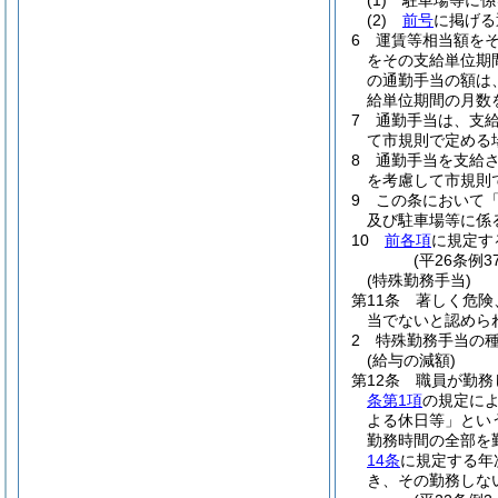
(1)
駐車場等に係
(2)
前号
に掲げ
6
運賃等相当額を
をその支給単位期
の通勤手当の額は
給単位期間の月数
7
通勤手当は、支
て市規則で定める
8
通勤手当を支給
を考慮して市規則
9
この条において
及び駐車場等に係
10
前各項
に規定す
(平26条例
(特殊勤務手当)
第11条
著しく危険
当でないと認めら
2
特殊勤務手当の
(給与の減額)
第12条
職員が勤務
条第1項
の規定に
よる休日等」とい
勤務時間の全部を
14条
に規定する年
き、その勤務しな