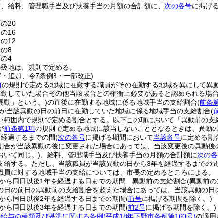
は、給料、管理職手当及び扶養手当の月額の合計額に、
次の各号
に掲げ
の20
の16
の12
分の8
分の4
の級地は、規則で定める。
37・追加、令7条例3・一部改正)
項
の規則で定める地域に在勤する職員がその在勤する地域を異にして異
在勤していた場合その他当該場合との権衡上必要があると認められる場合
異動」という。)
の直後に在勤する地域に係る地域手当の支給割合
(
前条
が当該異動の日の前日に在勤していた地域に係る地域手当の支給割合
(
い範囲内で規則で定める割合とする。以下この項において「異動前の支
が
前条第1項
の規則で定める地域に該当しないこととなるときは、異動
を経過するまでの間
(
次の各号
に掲げる期間において
当該各号
に定める割
割合が当該異動の後に変更された場合にあっては、当該変更後の異動後の
おいて同じ。)
、給料、管理職手当及び扶養手当の月額の合計額に
次の各
支給する。
ただし、当該職員が当該異動の日から3年を経過するまでの
職員に対する地域手当の支給については、市長の定めるところによる。
から同日以後1年を経過する日までの期間 異動前の支給割合
(異動前
の日の前日の異動前の支給割合を超えた場合にあっては、当該異動の日
から同日以後2年を経過する日までの期間
(
前号
に掲げる期間を除く。)
から同日以後3年を経過する日までの期間
(
前2号
に掲げる期間を除く。)
の給与の種類及び基準に関する条例
(平成18年下野市条例第160号)
の適用