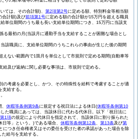
月当たりの駐車場等の料金に相当する額として市規則で定める額
おいては、その合計額)
、
第2項第2号
に定める額、特別料金等相当額
の合計額)
及び
前項第1号
に定める額の合計額が15万円を超える職員
給単位期間のうち最も長い支給単位期間につき、15万円に当該支
係る最初の月
(当該月に通勤手当を支給することが困難な場合とし
、当該職員に、支給単位期間のうちこれらの事由が生じた後の期間
超えない範囲内で1箇月を単位として市規則で定める期間
(自動車等
支給及び返納に関し必要な事項は、市規則で定める。
別の考慮を必要とし、かつ、その特殊性を給料で考慮することが適
を支給する。
る。
間、
休暇等条例第9条
に規定する祝日法による休日
(
休暇等条例第10
務した職員にあっては、当該休日に代わる代休日。以下「祝日法に
第1項
の規定により代休日を指定されて、当該休日に割り振られた
休日等」という。)
である場合、
休暇等条例第12条
、
第13条
及び
第
とにつき任命権者又はその委任を受けた者の承認があった場合を除
した給与を支給する。