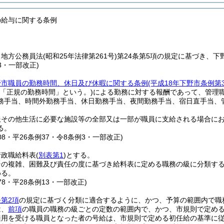
の給与に関する条例
、地方公務員法
(昭和25年法律第261号)
第24条第5項の規定に基づき、
13・一部改正)
野市職員の勤務時間、休日及び休暇に関する条例
(平成18年下野市条例第
に「正規の勤務時間」という。)
による勤務に対する報酬であって、管理
務手当、時間外勤務手当、休日勤務手当、夜間勤務手当、宿日直手当、
服その他生活に必要な施設等の全部又は一部が職員に支給される場合に
る。
208・平26条例37・令8条例3・一部改正)
行政職給料表
(
別表第1
)
とする。
その複雑、困難及び責任の度に基づき給料表に定める職務の級に分類す
める。
178・平28条例13・一部改正)
第2項
の規定に基づく分類に適合するように、かつ、予算の範囲内で職
は、
前項
の職員の職務の級ごとの定数の範囲内で、かつ、市規則で定め
適用を受ける職員となった者の号給は、市規則で定める初任給の基準に