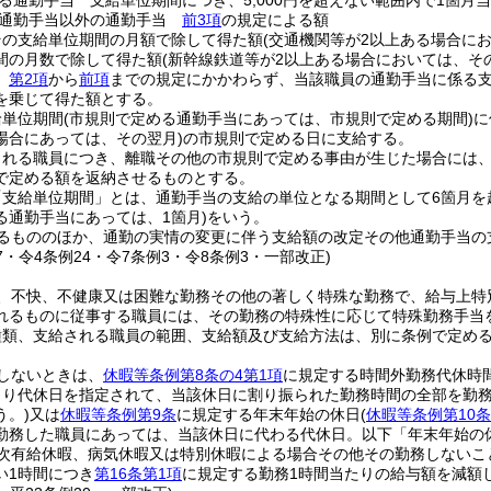
る通勤手当 支給単位期間につき、5,000円を超えない範囲内で1箇
る通勤手当以外の通勤手当
前3項
の規定による額
その支給単位期間の月額で除して得た額
(交通機関等が2以上ある場合に
間の月数で除して得た額
(新幹線鉄道等が2以上ある場合においては、そ
、
第2項
から
前項
までの規定にかかわらず、当該職員の通勤手当に係る支
を乗じて得た額とする。
給単位期間
(市規則で定める通勤手当にあっては、市規則で定める期間)
に
場合にあっては、その翌月)
の市規則で定める日に支給する。
される職員につき、離職その他の市規則で定める事由が生じた場合には
で定める額を返納させるものとする。
「支給単位期間」とは、通勤手当の支給の単位となる期間として6箇月を
る通勤手当にあっては、1箇月)
をいう。
るもののほか、通勤の実情の変更に伴う支給額の改定その他通勤手当の
37・令4条例24・令7条例3・令8条例3・一部改正)
、不快、不健康又は困難な勤務その他の著しく特殊な勤務で、給与上特
れるものに従事する職員には、その勤務の特殊性に応じて特殊勤務手当
種類、支給される職員の範囲、支給額及び支給方法は、別に条例で定め
しないときは、
休暇等条例第8条の4第1項
に規定する時間外勤務代休時
より代休日を指定されて、当該休日に割り振られた勤務時間の全部を勤
う。)
又は
休暇等条例第9条
に規定する年末年始の休日
(
休暇等条例第10条
勤務した職員にあっては、当該休日に代わる代休日。以下「年末年始の
次有給休暇、病気休暇又は特別休暇による場合その他その勤務しないこ
い1時間につき
第16条第1項
に規定する勤務1時間当たりの給与額を減額