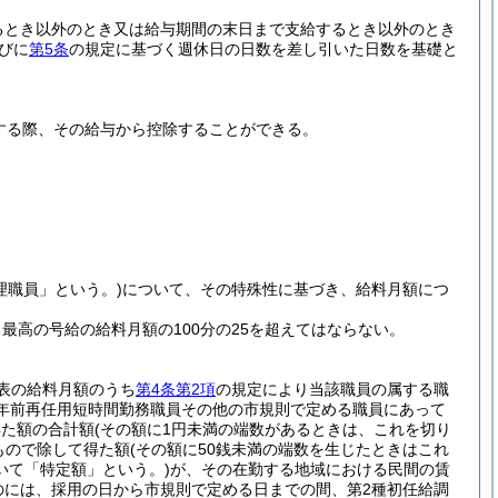
るとき以外のとき又は給与期間の末日まで支給するとき以外のとき
びに
第5条
の規定に基づく週休日の日数を差し引いた日数を基礎と
する際、その給与から控除することができる。
理職員」という。)
について、その特殊性に基づき、給料月額につ
高の号給の給料月額の100分の25を超えてはならない。
表の給料月額のうち
第4条第2項
の規定により当該職員の属する職
定年前再任用短時間勤務職員その他の市規則で定める職員にあって
得た額の合計額
(その額に1円未満の端数があるときは、これを切り
もので除して得た額
(その額に50銭未満の端数を生じたときはこれ
いて「特定額」という。)
が、その在勤する地域における民間の賃
のには、採用の日から市規則で定める日までの間、第2種初任給調