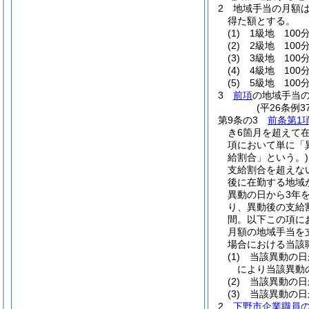
2
地域手当の月額
得た額とする。
(1)
1級地 100分
(2)
2級地 100分
(3)
3級地 100分
(4)
4級地 100
(5)
5級地 100
3
前項
の地域手当
(平26条例
第9条の3
前条第1
き6箇月を超えて
項において単に「
給割合」という。)
支給割合を超えな
後に在勤する地域
異動の日から3年
り、異動後の支給
間。以下この項に
月額の地域手当を
場合における当該
(1)
当該異動の日
により当該異動
(2)
当該異動の日
(3)
当該異動の日
2
下野市企業職員