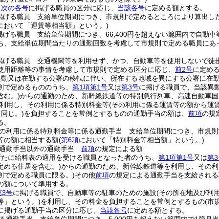
、
次の各号
に掲げる職員の区分に応じ、
当該各号
に定める額とする。
掲げる職員 支給単位期間につき、市規則で定めるところにより算出し
において「運賃等相当額」という。)
掲げる職員 支給単位期間につき、66,400円を超えない範囲内で自動
ち、支給単位期間当たりの通勤回数を考慮して市規則で定める職員にあ
掲げる職員 交通機関等を利用せず、かつ、自動車等を使用しないで徒
使用距離等の事情を考慮して市規則で定める区分に応じ、
前2号
に定め
異動又は在勤する公署の移転に伴い、所在する地域を異にする公署に在
則で定めるもののうち、
第1項第1号
又は
第3号
に掲げる職員で、当該異
含む。)
からの通勤のため、新幹線鉄道等の特別急行列車、高速自動車国
利用し、その利用に係る特別料金等
(その利用に係る運賃等の額から運
同じ。)
を負担することを常例とするものの通勤手当の額は、
前項
の規
る。
の利用に係る特別料金等に係る通勤手当 支給単位期間につき、市規則
等の額に相当する額
(
第6項
において「特別料金等相当額」という。)
る通勤手当以外の通勤手当
前項
の規定による額
新たに給料表の適用を受ける職員となった者のうち、
第1項第1号
又は
第3
定める住居を含む。)
からの通勤のため、新幹線鉄道等を利用し、その利
則で定める職員に限る。)
その他
前項
の規定による通勤手当を支給される
の額について準用する。
第3号
に掲げる職員で、自動車等の駐車のための施設
(その所在地及び利
等」という。)
を利用し、その料金を負担することを常例とするもの
(市
に掲げる通勤手当の区分に応じ、
当該各号
に定める額とする。