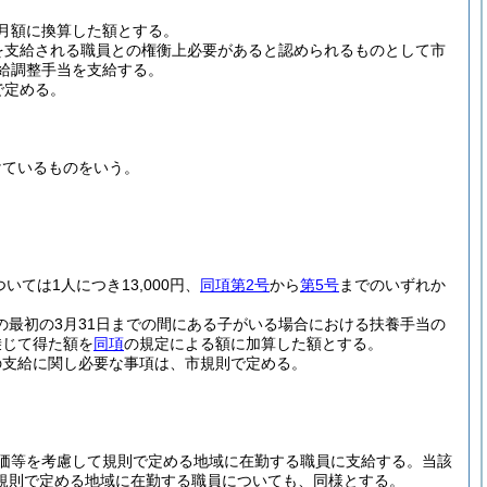
月額に換算した額とする。
を支給される職員との権衡上必要があると認められるものとして市
給調整手当を支給する。
で定める。
けているものをいう。
ついては1人につき13,000円、
同項第2号
から
第5号
までのいずれか
の最初の3月31日までの間にある子がいる場合における扶養手当の
乗じて得た額を
同項
の規定による額に加算した額とする。
の支給に関し必要な事項は、市規則で定める。
価等を考慮して規則で定める地域に在勤する職員に支給する。
当該
規則で定める地域に在勤する職員についても、同様とする。