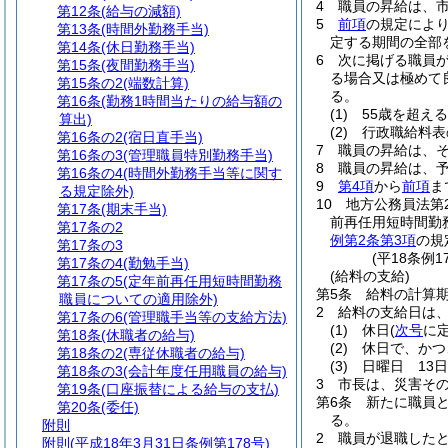
4
職員の昇給は、
第12条
(給与の減額)
5
前項
の規定によ
第13条
(時間外勤務手当)
定する期間の全部
第14条
(休日勤務手当)
6
次に掲げる職員が
第15条
(夜間勤務手当)
る場合又は極めて
第15条の2
(端数計算)
る。
第16条
(勤務1時間当たりの給与額の
(1)
55歳を超え
算出)
(2)
行政職給料表
第16条の2
(宿日直手当)
7
職員の昇給は、
第16条の3
(管理職員特別勤務手当)
8
職員の昇給は、
第16条の4
(時間外勤務手当等に関す
9
第4項
から
前項
ま
る規定除外)
10
地方公務員法第
第17条
(期末手当)
前再任用短時間勤
第17条の2
例第2条第3項
の規
第17条の3
(平18条例
第17条の4
(勤勉手当)
(給料の支給)
第17条の5
(定年前再任用短時間勤務
第5条
給料の計算
職員についての適用除外)
2
給料の支給日は、
第17条の6
(管理職手当等の支給方法)
(1)
休日
(
次号
に
第18条
(休職者の給与)
(2)
休日で、かつ
第18条の2
(専従休職者の給与)
(3)
日曜日 13日
第18条の3
(会計年度任用職員の給与)
3
市長は、災害そ
第19条
(口座振替による給与の支払)
第6条
新たに職員
第20条
(委任)
る。
附則
2
職員が退職した
附則
(平成18年3月31日条例第178号)