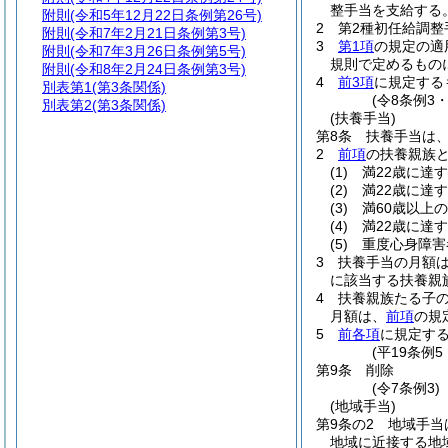
整手当を支給する
附則
(令和5年12月22日条例第26号)
2
第2種初任給調
附則
(令和7年2月21日条例第3号)
3
第1項
の規定の適
附則
(令和7年3月26日条例第5号)
規則で定めるもの
附則
(令和8年2月24日条例第3号)
4
前3項
に規定する
別表第1
(第3条関係)
(令8条例3
別表第2
(第3条関係)
(扶養手当)
第8条
扶養手当は
2
前項
の扶養親族
(1)
満22歳に達
(2)
満22歳に達
(3)
満60歳以上
(4)
満22歳に達
(5)
重度心身障害
3
扶養手当の月額
に該当する扶養親族
4
扶養親族たる子の
月額は、
前項
の規
5
前各項
に規定す
(平19条例
第9条
削除
(令7条例3)
(地域手当)
第9条の2
地域手当
地域に近接する地