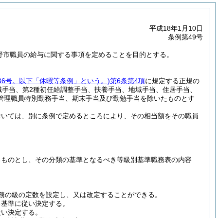
平成18年1月10日
条例第49号
下野市職員の給与に関する事項を定めることを目的とする。
36号。以下「休暇等条例」という。)
第6条第4項
に規定する正規の
職手当、第2種初任給調整手当、扶養手当、地域手当、住居手当、
管理職員特別勤務手当、期末手当及び勤勉手当を除いたものとす
おいては、別に条例で定めるところにより、その相当額をその職員
るものとし、その分類の基準となるべき等級別基準職務表の内容
務の級の定数を設定し、又は改定することができる。
る基準に従い決定する。
従い決定する。