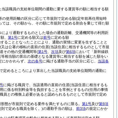
た当該職員の支給単位期間の通勤に要する運賃等の額に相当する額
車等の使用距離の区分に応じて市規則で定める額
(定年前再任用短時
っては、その額から、その額に市規則で定める割合を乗じて得た額
歩により通勤するものとした場合の通勤距離、交通機関等の利用距
る額、
第1号
に定める額又は
前号
に定める額
勤することとなったことにより、通勤の実情に変更を生ずることと
動又は公署の移転の直前の住居
(当該住居に相当するものとして市規
道その他の交通機関等
(
第1号
、
次項
及び
第6項
において「新幹線鉄
賃等相当額の算出の基礎となる運賃等に相当する額を減じた額をい
定にかかわらず、
次の各号
に掲げる通勤手当の区分に応じ、
当該各
で定めるところにより算出した当該職員の支給単位期間の通勤に
号
に掲げる職員で、当該適用の直前の住居
(当該住居に相当するも
用に係る特別料金等を負担することを常例とするもの
(任用の事情
職員との権衡上必要があると認められるものとして市規則で定め
用形態が市規則で定める要件を満たすものに限る。
第1号
及び
第9項
規則で定める職員を除く。)
の通勤手当の額は、
前3項
の規定にかか