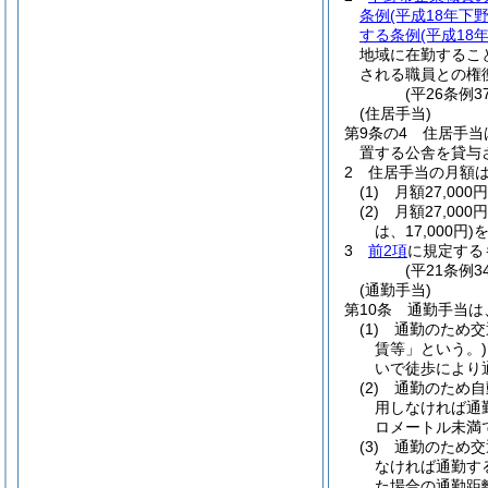
条例
(平成18年下
する条例
(平成18
地域に在勤するこ
される職員との権
(平26条例
(住居手当)
第9条の4
住居手当
置する公舎を貸与
2
住居手当の月額
(1)
月額27,00
(2)
月額27,00
は、17,000円)
を
3
前2項
に規定する
(平21条例
(通勤手当)
第10条
通勤手当は
(1)
通勤のため交
賃等」という。)
いで徒歩により
(2)
通勤のため自
用しなければ通
ロメートル未満
(3)
通勤のため交
なければ通勤す
た場合の通勤距