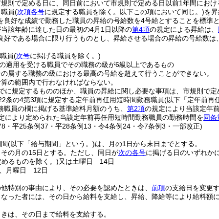
市規則で定める日に、同日前において市規則で定める日以前1年間におけ
り職員
(
次項各号
に規定する職員を除く。以下この項において同じ。)
を昇
を良好な成績で勤務した職員の昇給の号給数を4号給とすることを標準
当該年齢に達した日の最初の4月1日以降の
第4項
の規定による昇給は、
良好である場合に限り行うものとし、昇給させる場合の昇給の号給数は
る職員
(
次号
に掲げる職員を除く。)
の適用を受ける職員でその職務の級が6級以上であるもの
その属する職務の級における最高の号給を超えて行うことができない。
予算の範囲内で行わなければならない。
でに規定するもののほか、職員の昇給に関し必要な事項は、市規則で定
22条の4第3項に規定する定年前再任用短時間勤務職員
(以下「定年前再
務職員の欄に掲げる基準給料月額のうち、
第2項
の規定により当該定年
定により定められた当該定年前再任用短時間勤務職員の勤務時間を
同条
178・平25条例37・平28条例13・令4条例24・令7条例3・一部改正)
期間
(以下「給与期間」という。)
は、月の1日から末日までとする。
その月の15日とする。
ただし、同日が
次の各号
に掲げる日のいずれか
定めるものを除く。)
又は土曜日 14日
、月曜日 12日
の他特別の事由により、その必要を認めたときは、
前項
の支給日を変更
となった者には、その日から給料を支給し、昇給、降給等により給料額
ときは、その日まで給料を支給する。