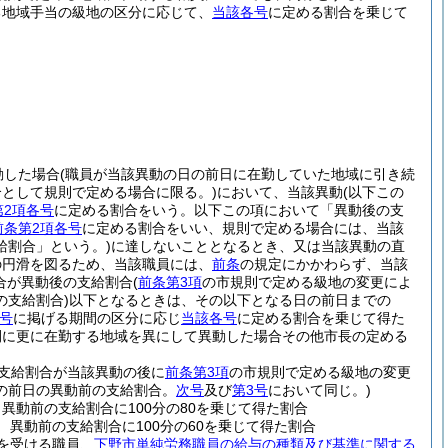
る地域手当の級地の区分に応じて、
当該各号
に定める割合を乗じて
動した場合
(職員が当該異動の日の前日に在勤していた地域に引き続
として規則で定める場合に限る。)
において、当該異動
(以下この
第2項各号
に定める割合をいう。以下この項において「異動後の支
前条第2項各号
に定める割合をいい、規則で定める場合には、当該
給割合」という。)
に達しないこととなるとき、又は当該異動の直
の円滑を図るため、当該職員には、
前条
の規定にかかわらず、当該
合が異動後の支給割合
(
前条第3項
の市規則で定める級地の変更によ
支給割合)
以下となるときは、その以下となる日の前日までの
号
に掲げる期間の区分に応じ
当該各号
に定める割合を乗じて得た
間に更に在勤する地域を異にして異動した場合その他市長の定める
の支給割合が当該異動の後に
前条第3項
の市規則で定める級地の変更
の前日の異動前の支給割合。
次号
及び
第3号
において同じ。)
異動前の支給割合に100分の80を乗じて得た割合
異動前の支給割合に100分の60を乗じて得た割合
を受ける職員、
下野市単純労務職員の給与の種類及び基準に関する