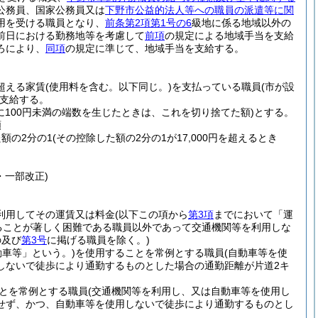
公務員、国家公務員又は
下野市公益的法人等への職員の派遣等に関
用を受ける職員となり、
前条第2項第1号の6
級地に係る地域以外の
前日における勤務地等を考慮して
前項
の規定による地域手当を支給
ろにより、
同項
の規定に準じて、地域手当を支給する。
を超える家賃
(使用料を含む。以下同じ。)
を支払っている職員
(市が設
支給する。
に100円未満の端数を生じたときは、これを切り捨てた額)
とする。
額
た額の2分の1
(その控除した額の2分の1が17,000円を超えるとき
・一部改正)
利用してその運賃又は料金
(以下この項から
第3項
までにおいて「運
ることが著しく困難である職員以外であって交通機関等を利用しな
の及び
第3号
に掲げる職員を除く。)
動車等」という。)
を使用することを常例とする職員
(自動車等を使
しないで徒歩により通勤するものとした場合の通勤距離が片道2キ
とを常例とする職員
(交通機関等を利用し、又は自動車等を使用し
せず、かつ、自動車等を使用しないで徒歩により通勤するものとし