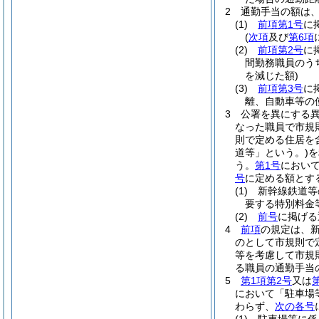
2
通勤手当の額は
(1)
前項第1号
に
(
次項
及び
第6項
(2)
前項第2号
に
間勤務職員のう
を減じた額)
(3)
前項第3号
に
離、自動車等の
3
公署を異にする
なった職員で市規
則で定める住居を
道等」という。)
を
う。
第1号
において
号
に定める額とす
(1)
新幹線鉄道等
要する特別料金
(2)
前号
に掲げ
4
前項
の規定は、
のとして市規則で
等を考慮して市規
る職員の通勤手当
5
第1項第2号
又は
において「駐車場
わらず、
次の各号