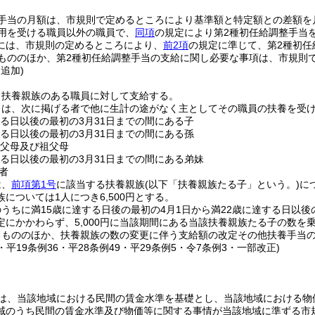
。
整手当の月額は、市規則で定めるところにより基準額と特定額との差額を
用を受ける職員以外の職員で、
同項
の規定により第2種初任給調整手当
には、市規則の定めるところにより、
前2項
の規定に準じて、第2種初任
もののほか、第2種初任給調整手当の支給に関し必要な事項は、市規則
・追加)
、扶養親族のある職員に対して支給する。
とは、次に掲げる者で他に生計の途がなく主としてその職員の扶養を受
する日以後の最初の3月31日までの間にある子
する日以後の最初の3月31日までの間にある孫
の父母及び祖父母
する日以後の最初の3月31日までの間にある弟妹
者
は、
前項第1号
に該当する扶養親族
(以下「扶養親族たる子」という。)
に
については1人につき6,500円とする。
うちに満15歳に達する日後の最初の4月1日から満22歳に達する日以後
定にかかわらず、5,000円に当該期間にある当該扶養親族たる子の数を
るもののほか、扶養親族の数の変更に伴う支給額の改定その他扶養手当
5・平19条例36・平28条例49・平29条例5・令7条例3・一部改正)
は、当該地域における民間の賃金水準を基礎とし、当該地域における物
域のうち民間の賃金水準及び物価等に関する事情が当該地域に準ずる市