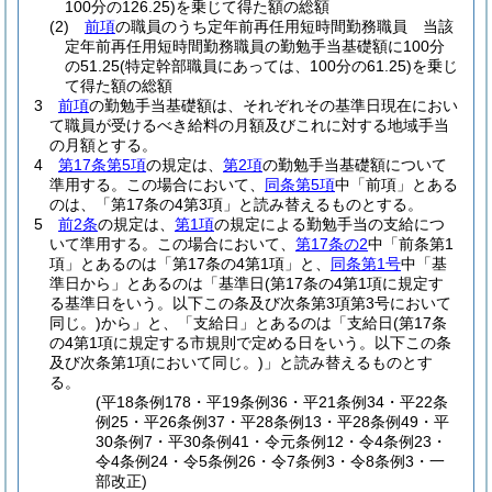
100分の126.25)
を乗じて得た額の総額
(2)
前項
の職員のうち定年前再任用短時間勤務職員 当該
定年前再任用短時間勤務職員の勤勉手当基礎額に100分
の51.25
(特定幹部職員にあっては、100分の61.25)
を乗じ
て得た額の総額
3
前項
の勤勉手当基礎額は、それぞれその基準日現在におい
て職員が受けるべき給料の月額及びこれに対する地域手当
の月額とする。
4
第17条第5項
の規定は、
第2項
の勤勉手当基礎額について
準用する。
この場合において、
同条第5項
中「前項」とある
のは、「第17条の4第3項」と読み替えるものとする。
5
前2条
の規定は、
第1項
の規定による勤勉手当の支給につ
いて準用する。
この場合において、
第17条の2
中「前条第1
項」とあるのは「第17条の4第1項」と、
同条第1号
中「基
準日から」とあるのは「基準日
(第17条の4第1項に規定す
る基準日をいう。以下この条及び次条第3項第3号において
同じ。)
から」と、「支給日」とあるのは「支給日
(第17条
の4第1項に規定する市規則で定める日をいう。以下この条
及び次条第1項において同じ。)
」と読み替えるものとす
る。
(平18条例178・平19条例36・平21条例34・平22条
例25・平26条例37・平28条例13・平28条例49・平
30条例7・平30条例41・令元条例12・令4条例23・
令4条例24・令5条例26・令7条例3・令8条例3・一
部改正)