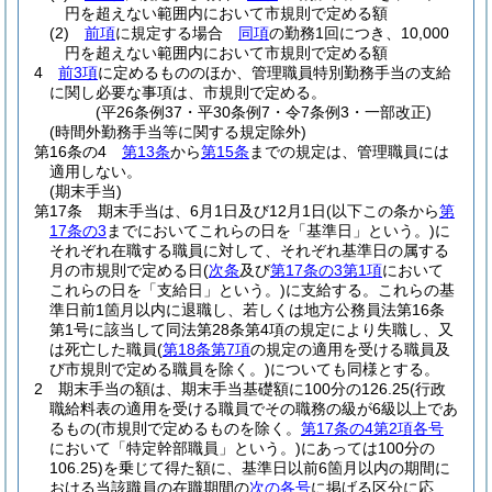
円を超えない範囲内において市規則で定める額
(2)
前項
に規定する場合
同項
の勤務1回につき、10,000
円を超えない範囲内において市規則で定める額
4
前3項
に定めるもののほか、管理職員特別勤務手当の支給
に関し必要な事項は、市規則で定める。
(平26条例37・平30条例7・令7条例3・一部改正)
(時間外勤務手当等に関する規定除外)
第16条の4
第13条
から
第15条
までの規定は、管理職員には
適用しない。
(期末手当)
第17条
期末手当は、6月1日及び12月1日
(以下この条から
第
17条の3
までにおいてこれらの日を「基準日」という。)
に
それぞれ在職する職員に対して、それぞれ基準日の属する
月の市規則で定める日
(
次条
及び
第17条の3第1項
において
これらの日を「支給日」という。)
に支給する。
これらの基
準日前1箇月以内に退職し、若しくは地方公務員法第16条
第1号に該当して同法第28条第4項の規定により失職し、又
は死亡した職員
(
第18条第7項
の規定の適用を受ける職員及
び市規則で定める職員を除く。)
についても同様とする。
2
期末手当の額は、期末手当基礎額に100分の126.25
(行政
職給料表の適用を受ける職員でその職務の級が6級以上であ
るもの
(市規則で定めるものを除く。
第17条の4第2項各号
において「特定幹部職員」という。)
にあっては100分の
106.25)
を乗じて得た額に、基準日以前6箇月以内の期間に
おける当該職員の在職期間の
次の各号
に掲げる区分に応