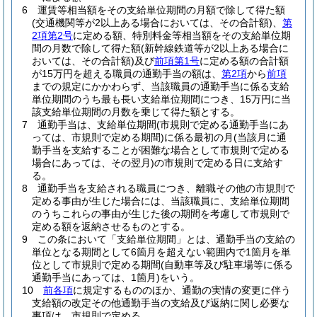
6
運賃等相当額をその支給単位期間の月額で除して得た額
(交通機関等が2以上ある場合においては、その合計額)
、
第
2項第2号
に定める額、特別料金等相当額をその支給単位期
間の月数で除して得た額
(新幹線鉄道等が2以上ある場合に
おいては、その合計額)
及び
前項第1号
に定める額の合計額
が15万円を超える職員の通勤手当の額は、
第2項
から
前項
までの規定にかかわらず、当該職員の通勤手当に係る支給
単位期間のうち最も長い支給単位期間につき、15万円に当
該支給単位期間の月数を乗じて得た額とする。
7
通勤手当は、支給単位期間
(市規則で定める通勤手当にあ
っては、市規則で定める期間)
に係る最初の月
(当該月に通
勤手当を支給することが困難な場合として市規則で定める
場合にあっては、その翌月)
の市規則で定める日に支給す
る。
8
通勤手当を支給される職員につき、離職その他の市規則で
定める事由が生じた場合には、当該職員に、支給単位期間
のうちこれらの事由が生じた後の期間を考慮して市規則で
定める額を返納させるものとする。
9
この条において「支給単位期間」とは、通勤手当の支給の
単位となる期間として6箇月を超えない範囲内で1箇月を単
位として市規則で定める期間
(自動車等及び駐車場等に係る
通勤手当にあっては、1箇月)
をいう。
10
前各項
に規定するもののほか、通勤の実情の変更に伴う
支給額の改定その他通勤手当の支給及び返納に関し必要な
事項は、市規則で定める。