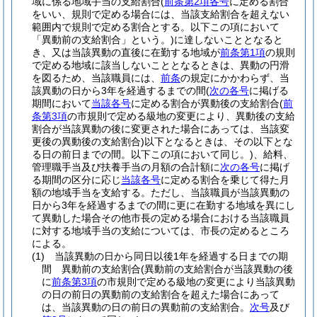
域に係る地域手当の支給割合
(
前条第2項各号
に定める割合
をいい、規則で定める場合には、当該支給割合を超えない
範囲内で規則で定める割合とする。以下この項において
「異動前の支給割合」という。)
に達しないこととなると
き、又は当該異動の直後に在勤する地域が
前条第1項
の規則
で定める地域に該当しないこととなるときは、異動の円滑
を図るため、当該職員には、
前条
の規定にかかわらず、当
該異動の日から3年を経過するまでの間
(
次の各号
に掲げる
期間において
当該各号
に定める割合が異動後の支給割合
(
前
条第3項
の市規則で定める級地の変更により、異動後の支給
割合が当該異動の後に変更された場合にあっては、当該変
更後の異動後の支給割合)
以下となるときは、その以下とな
る日の前日までの間。以下この項において同じ。)
、給料、
管理職手当及び扶養手当の月額の合計額に
次の各号
に掲げ
る期間の区分に応じ
当該各号
に定める割合を乗じて得た月
額の地域手当を支給する。
ただし、当該職員が当該異動の
日から3年を経過するまでの間に更に在勤する地域を異にし
て異動した場合その他市長の定める場合における当該職員
に対する地域手当の支給については、市長の定めるところ
による。
(1)
当該異動の日から同日以後1年を経過する日までの期
間 異動前の支給割合
(異動前の支給割合が当該異動の後
に
前条第3項
の市規則で定める級地の変更により当該異動
の日の前日の異動前の支給割合を超えた場合にあって
は、当該異動の日の前日の異動前の支給割合。
次号
及び