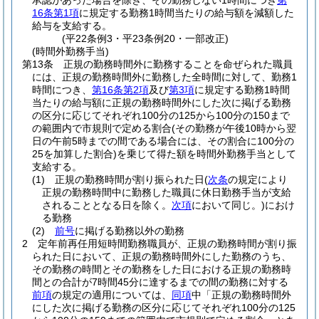
承認があった場合を除き、その勤務しない1時間につき
第
16条第1項
に規定する勤務1時間当たりの給与額を減額した
給与を支給する。
(平22条例3・平23条例20・一部改正)
(時間外勤務手当)
第13条
正規の勤務時間外に勤務することを命ぜられた職員
には、正規の勤務時間外に勤務した全時間に対して、勤務1
時間につき、
第16条第2項
及び
第3項
に規定する勤務1時間
当たりの給与額に正規の勤務時間外にした次に掲げる勤務
の区分に応じてそれぞれ100分の125から100分の150まで
の範囲内で市規則で定める割合
(その勤務が午後10時から翌
日の午前5時までの間である場合には、その割合に100分の
25を加算した割合)
を乗じて得た額を時間外勤務手当として
支給する。
(1)
正規の勤務時間が割り振られた日
(
次条
の規定により
正規の勤務時間中に勤務した職員に休日勤務手当が支給
されることとなる日を除く。
次項
において同じ。)
におけ
る勤務
(2)
前号
に掲げる勤務以外の勤務
2
定年前再任用短時間勤務職員が、正規の勤務時間が割り振
られた日において、正規の勤務時間外にした勤務のうち、
その勤務の時間とその勤務をした日における正規の勤務時
間との合計が7時間45分に達するまでの間の勤務に対する
前項
の規定の適用については、
同項
中「正規の勤務時間外
にした次に掲げる勤務の区分に応じてそれぞれ100分の125