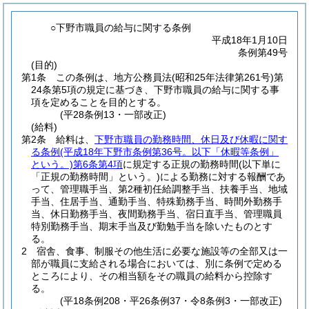
○下野市職員の給与に関する条例
平成18年1月10日
条例第49号
(目的)
第1条
この条例は、地方公務員法
(昭和25年法律第261号)
第
24条第5項の規定に基づき、下野市職員の給与に関する事
項を定めることを目的とする。
(平28条例13・一部改正)
(給料)
第2条
給料は、
下野市職員の勤務時間、休日及び休暇に関す
る条例
(平成18年下野市条例第36号。以下「休暇等条例」
という。)
第6条第4項
に規定する正規の勤務時間
(以下単に
「正規の勤務時間」という。)
による勤務に対する報酬であ
って、管理職手当、第2種初任給調整手当、扶養手当、地域
手当、住居手当、通勤手当、特殊勤務手当、時間外勤務手
当、休日勤務手当、夜間勤務手当、宿日直手当、管理職員
特別勤務手当、期末手当及び勤勉手当を除いたものとす
る。
2
宿舎、食事、制服その他生活に必要な施設等の全部又は一
部が職員に支給される場合においては、別に条例で定める
ところにより、その相当額をその職員の給料から控除す
る。
(平18条例208・平26条例37・令8条例3・一部改正)