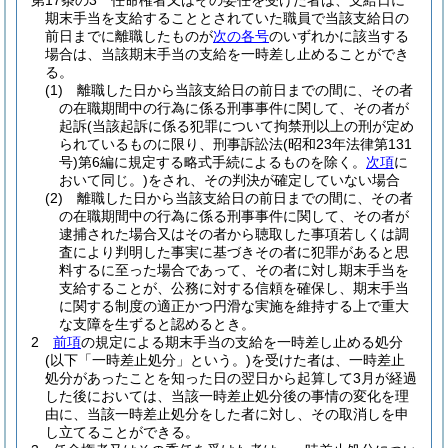
第17条の3
任命権者又はその委任を受けた者は、支給日に
期末手当を支給することとされていた職員で当該支給日の
前日までに離職したものが
次の各号
のいずれかに該当する
場合は、当該期末手当の支給を一時差し止めることができ
る。
(1)
離職した日から当該支給日の前日までの間に、その者
の在職期間中の行為に係る刑事事件に関して、その者が
起訴
(当該起訴に係る犯罪について拘禁刑以上の刑が定め
られているものに限り、刑事訴訟法
(昭和23年法律第131
号)
第6編に規定する略式手続によるものを除く。
次項
に
おいて同じ。)
をされ、その判決が確定していない場合
(2)
離職した日から当該支給日の前日までの間に、その者
の在職期間中の行為に係る刑事事件に関して、その者が
逮捕された場合又はその者から聴取した事項若しくは調
査により判明した事実に基づきその者に犯罪があると思
料するに至った場合であって、その者に対し期末手当を
支給することが、公務に対する信頼を確保し、期末手当
に関する制度の適正かつ円滑な実施を維持する上で重大
な支障を生ずると認めるとき。
2
前項
の規定による期末手当の支給を一時差し止める処分
(以下「一時差止処分」という。)
を受けた者は、一時差止
処分があったことを知った日の翌日から起算して3月が経過
した後においては、当該一時差止処分後の事情の変化を理
由に、当該一時差止処分をした者に対し、その取消しを申
し立てることができる。