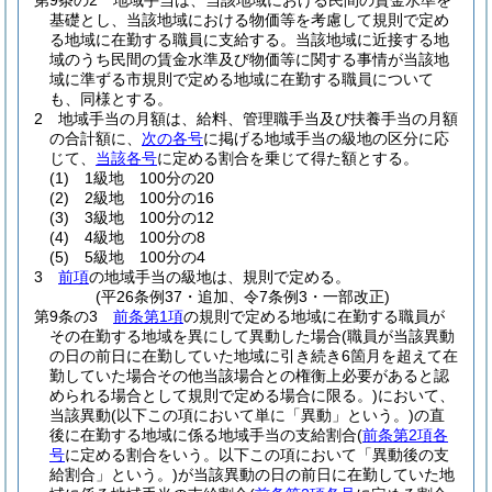
第9条の2
地域手当は、当該地域における民間の賃金水準を
基礎とし、当該地域における物価等を考慮して規則で定め
る地域に在勤する職員に支給する。
当該地域に近接する地
域のうち民間の賃金水準及び物価等に関する事情が当該地
域に準ずる市規則で定める地域に在勤する職員について
も、同様とする。
2
地域手当の月額は、給料、管理職手当及び扶養手当の月額
の合計額に、
次の各号
に掲げる地域手当の級地の区分に応
じて、
当該各号
に定める割合を乗じて得た額とする。
(1)
1級地 100分の20
(2)
2級地 100分の16
(3)
3級地 100分の12
(4)
4級地 100分の8
(5)
5級地 100分の4
3
前項
の地域手当の級地は、規則で定める。
(平26条例37・追加、令7条例3・一部改正)
第9条の3
前条第1項
の規則で定める地域に在勤する職員が
その在勤する地域を異にして異動した場合
(職員が当該異動
の日の前日に在勤していた地域に引き続き6箇月を超えて在
勤していた場合その他当該場合との権衡上必要があると認
められる場合として規則で定める場合に限る。)
において、
当該異動
(以下この項において単に「異動」という。)
の直
後に在勤する地域に係る地域手当の支給割合
(
前条第2項各
号
に定める割合をいう。以下この項において「異動後の支
給割合」という。)
が当該異動の日の前日に在勤していた地