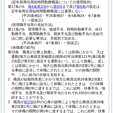
(定年前再任用短時間勤務職員についての適用除外)
第17条の5
第4条第3項
から
第9項
まで及び
第8条
の規定は、
定年前再任用短時間勤務職員には適用しない。
(平20条例10・平26条例37・令4条例24・令7条例
3・一部改正)
(管理職手当等の支給方法)
第17条の6
管理職手当、地域手当、時間外勤務手当、休日
勤務手当、夜間勤務手当、期末手当及び勤勉手当の支給方
法に関し必要な事項は、市規則で定める。
(平26条例37・令7条例3・一部改正)
(休職者の給与)
第18条
職員が公務上負傷し、若しくは疾病にかかり、又は
通勤
(地方公務員災害補償法
(昭和42年法律第121号)
第2条第
2項及び第3項に規定する通勤をいう。)
により負傷し、若し
くは疾病にかかり、地方公務員法第28条第2項第1号に掲げ
る事由に該当して休職にされたときは、その休職の期間
中、これに給与の全額を支給する。
2
職員が結核性疾患にかかり地方公務員法第28条第2項第1
号に掲げる事由に該当して休職にされたときは、その休職
の期間が満2年に達するまでは、これに給料、扶養手当、地
域手当、住居手当及び期末手当のそれぞれ100分の80を支
給することができる。
3
職員が
前2項
以外の心身の故障により地方公務員法第28条
第2項第1号に掲げる事由に該当して休職にされたときは、
その休職の期間が満1年に達するまでは、これに給料、扶養