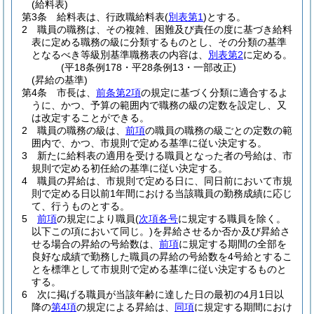
(給料表)
第3条
給料表は、行政職給料表
(
別表第1
)
とする。
2
職員の職務は、その複雑、困難及び責任の度に基づき給料
表に定める職務の級に分類するものとし、その分類の基準
となるべき等級別基準職務表の内容は、
別表第2
に定める。
(平18条例178・平28条例13・一部改正)
(昇給の基準)
第4条
市長は、
前条第2項
の規定に基づく分類に適合するよ
うに、かつ、予算の範囲内で職務の級の定数を設定し、又
は改定することができる。
2
職員の職務の級は、
前項
の職員の職務の級ごとの定数の範
囲内で、かつ、市規則で定める基準に従い決定する。
3
新たに給料表の適用を受ける職員となった者の号給は、市
規則で定める初任給の基準に従い決定する。
4
職員の昇給は、市規則で定める日に、同日前において市規
則で定める日以前1年間における当該職員の勤務成績に応じ
て、行うものとする。
5
前項
の規定により職員
(
次項各号
に規定する職員を除く。
以下この項において同じ。)
を昇給させるか否か及び昇給さ
せる場合の昇給の号給数は、
前項
に規定する期間の全部を
良好な成績で勤務した職員の昇給の号給数を4号給とするこ
とを標準として市規則で定める基準に従い決定するものと
する。
6
次に掲げる職員が当該年齢に達した日の最初の4月1日以
降の
第4項
の規定による昇給は、
同項
に規定する期間におけ