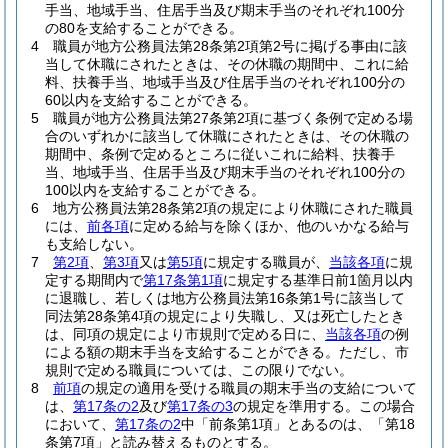
手当、地域手当、住居手当及び期末手当のそれぞれ100分
の80を支給することができる。
4
職員が地方公務員法第28条第2項第2号に掲げる事由に該
当して休職にされたときは、その休職の期間中、これに給
料、扶養手当、地域手当及び住居手当のそれぞれ100分の
60以内を支給することができる。
5
職員が地方公務員法第27条第2項に基づく条例で定める場
合のいずれかに該当して休職にされたときは、その休職の
期間中、条例で定めるところに従いこれに給料、扶養手
当、地域手当、住居手当及び期末手当のそれぞれ100分の
100以内を支給することができる。
6
地方公務員法第28条第2項の規定により休職にされた職員
には、
前各項
に定める給与を除くほか、他のいかなる給与
も支給しない。
7
第2項
、
第3項
又は
第5項
に規定する職員が、
当該各項
に規
定する期間内で
第17条第1項
に規定する基準日前1箇月以内
に退職し、若しくは地方公務員法第16条第1号に該当して
同法第28条第4項の規定により失職し、又は死亡したとき
は、同項の規定により市規則で定める日に、
当該各項
の例
による額の期末手当を支給することができる。
ただし、市
規則で定める職員については、この限りでない。
8
前項
の規定の適用を受ける職員の期末手当の支給について
は、
第17条の2
及び
第17条の3
の規定を準用する。
この場合
において、
第17条の2
中「前条第1項」とあるのは、「第18
条第7項」と読み替えるものとする。