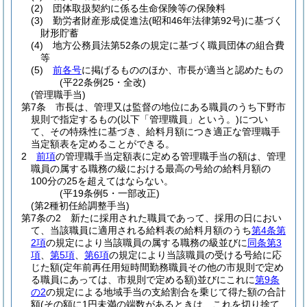
(2)
団体取扱契約に係る生命保険等の保険料
(3)
勤労者財産形成促進法
(昭和46年法律第92号)
に基づく
財形貯蓄
(4)
地方公務員法第52条の規定に基づく職員団体の組合費
等
(5)
前各号
に掲げるもののほか、市長が適当と認めたもの
(平22条例25・全改)
(管理職手当)
第7条
市長は、管理又は監督の地位にある職員のうち下野市
規則で指定するもの
(以下「管理職員」という。)
につい
て、その特殊性に基づき、給料月額につき適正な管理職手
当定額表を定めることができる。
2
前項
の管理職手当定額表に定める管理職手当の額は、管理
職員の属する職務の級における最高の号給の給料月額の
100分の25を超えてはならない。
(平19条例5・一部改正)
(第2種初任給調整手当)
第7条の2
新たに採用された職員であって、採用の日におい
て、当該職員に適用される給料表の給料月額のうち
第4条第
2項
の規定により当該職員の属する職務の級並びに
同条第3
項
、
第5項
、
第6項
の規定により当該職員の受ける号給に応
じた額
(定年前再任用短時間勤務職員その他の市規則で定め
る職員にあっては、市規則で定める額)
並びにこれに
第9条
の2
の規定による地域手当の支給割合を乗じて得た額の合計
額
(その額に1円未満の端数があるときは、これを切り捨て