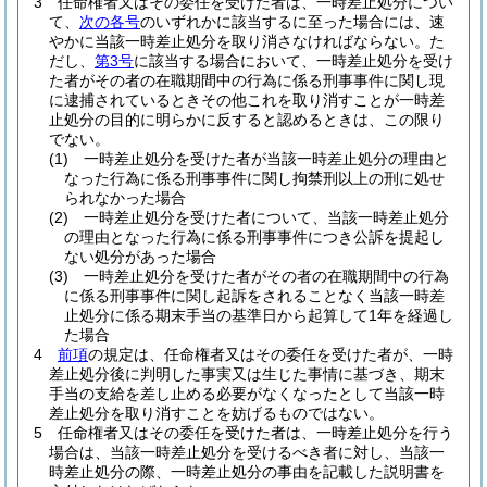
3
任命権者又はその委任を受けた者は、一時差止処分につい
て、
次の各号
のいずれかに該当するに至った場合には、速
やかに当該一時差止処分を取り消さなければならない。
た
だし、
第3号
に該当する場合において、一時差止処分を受け
た者がその者の在職期間中の行為に係る刑事事件に関し現
に逮捕されているときその他これを取り消すことが一時差
止処分の目的に明らかに反すると認めるときは、この限り
でない。
(1)
一時差止処分を受けた者が当該一時差止処分の理由と
なった行為に係る刑事事件に関し拘禁刑以上の刑に処せ
られなかった場合
(2)
一時差止処分を受けた者について、当該一時差止処分
の理由となった行為に係る刑事事件につき公訴を提起し
ない処分があった場合
(3)
一時差止処分を受けた者がその者の在職期間中の行為
に係る刑事事件に関し起訴をされることなく当該一時差
止処分に係る期末手当の基準日から起算して1年を経過し
た場合
4
前項
の規定は、任命権者又はその委任を受けた者が、一時
差止処分後に判明した事実又は生じた事情に基づき、期末
手当の支給を差し止める必要がなくなったとして当該一時
差止処分を取り消すことを妨げるものではない。
5
任命権者又はその委任を受けた者は、一時差止処分を行う
場合は、当該一時差止処分を受けるべき者に対し、当該一
時差止処分の際、一時差止処分の事由を記載した説明書を