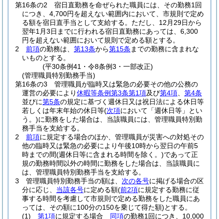
第16条の2
宿日直勤務を命ぜられた職員には、その勤務1回
につき、4,700円を超えない範囲内において、市規則で定め
る額を宿日直手当として支給する。
ただし、12月29日から
翌年1月3日までに行われる宿日直勤務にあっては、6,300
円を超えない範囲において規則で定める額とする。
2
前項
の勤務は、
第13条
から
第15条
までの勤務に含まれな
いものとする。
(平30条例41・令8条例3・一部改正)
(管理職員特別勤務手当)
第16条の3
管理職員が臨時又は緊急の必要その他の公務の
運営の必要により
休暇等条例第3条第1項
及び
第4項
、
第4条
並びに
第5条
の規定に基づく週休日又は祝日法による休日等
若しくは年末年始の休日等
(
次項
において「週休日等」とい
う。)
に勤務をした場合は、当該職員には、管理職員特別勤
務手当を支給する。
2
前項
に規定する場合のほか、管理職員が災害への対処その
他の臨時又は緊急の必要により午後10時から翌日の午前5
時までの間
(週休日等に含まれる時間を除く。)
であって正
規の勤務時間以外の時間に勤務をした場合は、当該職員に
は、管理職員特別勤務手当を支給する。
3
管理職員特別勤務手当の額は、
次の各号
に掲げる場合の区
分に応じ、
当該各号
に定める額
(
前2項
に規定する勤務に従
事する時間を考慮して市規則で定める勤務をした職員にあ
っては、その額に100分の150を乗じて得た額)
とする。
(1)
第1項
に規定する場合
同項
の勤務1回につき、10,000