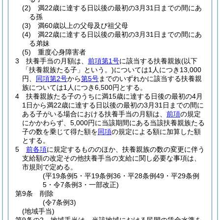
(2)
満22歳に達する日以後の最初の3月31日までの間にあ
る孫
(3)
満60歳以上の父母及び祖父母
(4)
満22歳に達する日以後の最初の3月31日までの間にあ
る弟妹
(5)
重度心身障害者
3
扶養手当の月額は、
前項第1号
に該当する扶養親族
(以下
「扶養親族たる子」という。)
については1人につき13,000
円、
同項第2号
から
第5号
までのいずれかに該当する扶養親
族については1人につき6,500円とする。
4
扶養親族たる子のうちに満15歳に達する日後の最初の4月
1日から満22歳に達する日以後の最初の3月31日までの間に
ある子がいる場合における扶養手当の月額は、
前項
の規定
にかかわらず、5,000円に当該期間にある当該扶養親族たる
子の数を乗じて得た額を
同項
の規定による額に加算した額
とする。
5
前各項
に規定するもののほか、扶養親族の数の変更に伴う
支給額の改定その他扶養手当の支給に関し必要な事項は、
市規則で定める。
(平19条例5・平19条例36・平28条例49・平29条例
5・令7条例3・一部改正)
第9条
削除
(令7条例3)
(地域手当)