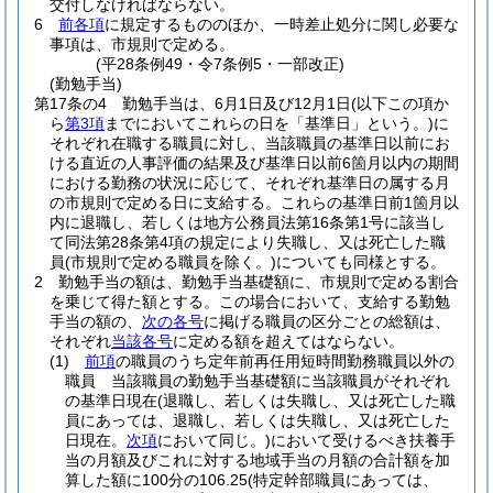
交付しなければならない。
6
前各項
に規定するもののほか、一時差止処分に関し必要な
事項は、市規則で定める。
(平28条例49・令7条例5・一部改正)
(勤勉手当)
第17条の4
勤勉手当は、6月1日及び12月1日
(以下この項か
ら
第3項
までにおいてこれらの日を「基準日」という。)
に
それぞれ在職する職員に対し、当該職員の基準日以前にお
ける直近の人事評価の結果及び基準日以前6箇月以内の期間
における勤務の状況に応じて、それぞれ基準日の属する月
の市規則で定める日に支給する。
これらの基準日前1箇月以
内に退職し、若しくは地方公務員法第16条第1号に該当し
て同法第28条第4項の規定により失職し、又は死亡した職
員
(市規則で定める職員を除く。)
についても同様とする。
2
勤勉手当の額は、勤勉手当基礎額に、市規則で定める割合
を乗じて得た額とする。
この場合において、支給する勤勉
手当の額の、
次の各号
に掲げる職員の区分ごとの総額は、
それぞれ
当該各号
に定める額を超えてはならない。
(1)
前項
の職員のうち定年前再任用短時間勤務職員以外の
職員 当該職員の勤勉手当基礎額に当該職員がそれぞれ
の基準日現在
(退職し、若しくは失職し、又は死亡した職
員にあっては、退職し、若しくは失職し、又は死亡した
日現在。
次項
において同じ。)
において受けるべき扶養手
当の月額及びこれに対する地域手当の月額の合計額を加
算した額に100分の106.25
(特定幹部職員にあっては、