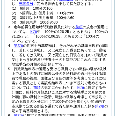
じ、
当該各号
に定める割合を乗じて得た額とする。
(1)
6箇月 100分の100
(2)
5箇月以上6箇月未満 100分の80
(3)
3箇月以上5箇月未満 100分の60
(4)
3箇月未満 100分の30
3
定年前再任用短時間勤務職員に対する
前項
の規定の適用に
ついては、
同項
中「100分の126.25」とあるのは「100分の
71.25」と、「100分の106.25」とあるのは「100分の
61.25」とする。
4
第2項
の期末手当基礎額は、それぞれその基準日現在
(退職
し、若しくは失職し、又は死亡した職員にあっては、退職
し、若しくは失職し、又は死亡した日現在)
において職員が
受けるべき給料及び扶養手当の月額並びにこれらに対する
地域手当の月額の合計額とする。
5
行政職給料表の適用を受ける職員でその職務の級が3級以
上であるもの並びに同表以外の各給料表の適用を受ける職
員で職務の複雑、困難及び責任の度等を考慮してこれに担
当する職員として当該各給料表につき市規則で定めるもの
については、
前項
の規定にかかわらず、
同項
に規定する合
計額に、給料の月額及びこれに対する地域手当の月額の合
計額に職の職制上の段階、職務の級等を考慮して市規則で
定める職員の区分に応じて100分の20を超えない範囲内で
市規則で定める割合を乗じて得た額を加算した額を
第2項
の
期末手当基礎額とする。
6
第2項
に規定する在職期間の算定に関し必要な事項は、市