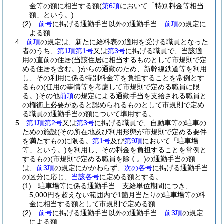
金等の額に相当する額
(
第6項
において「特別料金等相当
額」という。)
(2)
前号
に掲げる通勤手当以外の通勤手当
前項
の規定に
よる額
4
前項
の規定は、新たに給料表の適用を受ける職員となった
者のうち、
第1項第1号
又は
第3号
に掲げる職員で、当該適
用の直前の住居
(当該住居に相当するものとして市規則で定
める住居を含む。)
からの通勤のため、新幹線鉄道等を利用
し、その利用に係る特別料金等を負担することを常例とす
るもの
(任用の事情等を考慮して市規則で定める職員に限
る。)
その他
前項
の規定による通勤手当を支給される職員と
の権衡上必要があると認められるものとして市規則で定め
る職員の通勤手当の額について準用する。
5
第1項第2号
又は
第3号
に掲げる職員で、自動車等の駐車の
ための施設
(その所在地及び利用形態が市規則で定める要件
を満たすものに限る。
第1号
及び
第9項
において「駐車場
等」という。)
を利用し、その料金を負担することを常例と
するもの
(市規則で定める職員を除く。)
の通勤手当の額
は、
前3項
の規定にかかわらず、
次の各号
に掲げる通勤手当
の区分に応じ、
当該各号
に定める額とする。
(1)
駐車場等に係る通勤手当 支給単位期間につき、
5,000円を超えない範囲内で1箇月当たりの駐車場等の料
金に相当する額として市規則で定める額
(2)
前号
に掲げる通勤手当以外の通勤手当
前3項
の規定
による額