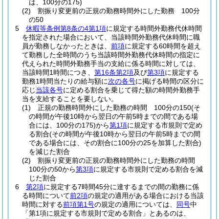
は、100分の175)
(2)
割振り変更前の正規の勤務時間外にした勤務 100分
の50
5
休暇等条例第8条の4第1項
に規定する時間外勤務代休時間
を指定された場合において、当該時間外勤務代休時間に職
員が勤務しなかったときは、
前項
に規定する60時間を超え
て勤務した全時間のうち当該時間外勤務代休時間の指定に
代えられた時間外勤務手当の支給に係る時間に対しては、
当該時間1時間につき、
第16条第2項
及び
第3項
に規定する
勤務1時間当たりの給与額に
次の各号
に掲げる時間の区分に
応じ
当該各号
に定める割合を乗じて得た額の時間外勤務手
当を支給することを要しない。
(1)
正規の勤務時間外にした勤務の時間 100分の150
(そ
の時間が午後10時から翌日の午前5時までの間である場
合には、100分の175)
から
第1項
に規定する市規則で定め
る割合
(その時間が午後10時から翌日の午前5時までの間
である場合には、その割合に100分の25を加算した割合)
を減じた割合
(2)
割振り変更前の正規の勤務時間外にした勤務の時間
100分の50から
第3項
に規定する市規則で定める割合を減
じた割合
6
第2項
に規定する7時間45分に達するまでの間の勤務に係
る時間について
前2項
の規定の適用がある場合における当該
時間に対する
前項第1号
の規定の適用については、
同号
中
「第1項に規定する市規則で定める割合」とあるのは、