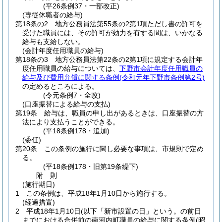
(平26条例37・一部改正)
(専従休職者の給与)
第18条の2
地方公務員法第55条の2第1項ただし書の許可を
受けた職員には、その許可が効力を有する間は、いかなる
給与も支給しない。
(会計年度任用職員の給与)
第18条の3
地方公務員法第22条の2第1項に規定する会計年
度任用職員の給与については、
下野市会計年度任用職員の
給与及び費用弁償に関する条例
(令和元年下野市条例第2号)
の定めるところによる。
(令元条例7・全改)
(口座振替による給与の支払)
第19条
給与は、職員の申し出があるときは、口座振替の方
法により支払うことができる。
(平18条例178・追加)
(委任)
第20条
この条例の施行に関し必要な事項は、市規則で定め
る。
(平18条例178・旧第19条繰下)
附
則
(施行期日)
1
この条例は、平成18年1月10日から施行する。
(経過措置)
2
平成18年1月10日(以下「新市設置の日」という。の前日
までにおける合併前の南河内町職員の給与に関する条例
(昭