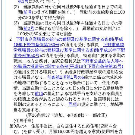
第3号
において同じ。)
(2)
当該異動の日から同日以後2年を経過する日までの期
間
(
前号
に掲げる期間を除く。)
異動前の支給割合に100
分の80を乗じて得た割合
(3)
当該異動の日から同日以後3年を経過する日までの期
間
(
前2号
に掲げる期間を除く。)
異動前の支給割合に
100分の60を乗じて得た割合
2
下野市企業職員の給与の種類及び基準に関する条例
(平成
18年下野市条例第160号)
の適用を受ける職員、
下野市単純
労務職員の給与の種類及び基準に関する条例
(平成18年下野
市条例第50号)
の適用を受ける職員、特別職に属する常勤の
職員、地方公務員、国家公務員又は
下野市公益的法人等へ
の職員の派遣等に関する条例
(平成18年下野市条例第33号)
の適用を受ける職員が、引き続き行政職給料表の適用を受
ける職員となり、
前条第2項第1号の6
級地に係る地域以外
の地域に在勤することとなった場合において、任用の事
情、当該在勤することとなった日の前日における勤務地等
を考慮して
前項
の規定による地域手当を支給される職員と
の権衡上必要があると認められるときは、当該職員には、
規則の定めるところにより、
同項
の規定に準じて、地域手
当を支給する。
(平26条例37・追加、令7条例3・一部改正)
(住居手当)
第9条の4
住居手当は、自ら居住するため住宅
(貸間を含
む。)
を借り受け、月額16,000円を超える家賃
(使用料を含