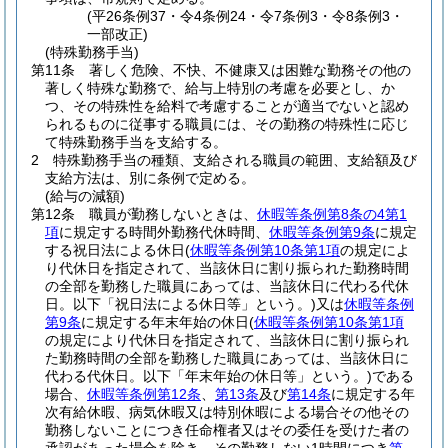
(平26条例37・令4条例24・令7条例3・令8条例3・
一部改正)
(特殊勤務手当)
第11条
著しく危険、不快、不健康又は困難な勤務その他の
著しく特殊な勤務で、給与上特別の考慮を必要とし、か
つ、その特殊性を給料で考慮することが適当でないと認め
られるものに従事する職員には、その勤務の特殊性に応じ
て特殊勤務手当を支給する。
2
特殊勤務手当の種類、支給される職員の範囲、支給額及び
支給方法は、別に条例で定める。
(給与の減額)
第12条
職員が勤務しないときは、
休暇等条例第8条の4第1
項
に規定する時間外勤務代休時間、
休暇等条例第9条
に規定
する祝日法による休日
(
休暇等条例第10条第1項
の規定によ
り代休日を指定されて、当該休日に割り振られた勤務時間
の全部を勤務した職員にあっては、当該休日に代わる代休
日。以下「祝日法による休日等」という。)
又は
休暇等条例
第9条
に規定する年末年始の休日
(
休暇等条例第10条第1項
の規定により代休日を指定されて、当該休日に割り振られ
た勤務時間の全部を勤務した職員にあっては、当該休日に
代わる代休日。以下「年末年始の休日等」という。)
である
場合、
休暇等条例第12条
、
第13条
及び
第14条
に規定する年
次有給休暇、病気休暇又は特別休暇による場合その他その
勤務しないことにつき任命権者又はその委任を受けた者の