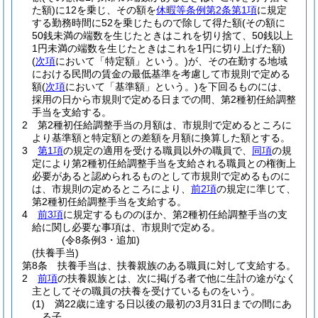
た額)
に12を乗じ、その額を
休暇等条例第2条第1項
に規定
する勤務時間に52を乗じたもので除して得た額
(その額に
50銭未満の端数を生じたときはこれを切り捨て、50銭以上
1円未満の端数を生じたときはこれを1円に切り上げた額)
(
次項
において「特定額」という。)
が、その在勤する地域
における民間の賃金の最低基準を考慮して市規則で定める
額
(
次項
において「基準額」という。)
を下回るものには、
採用の日から市規則で定める日までの間、第2種初任給調整
手当を支給する。
2
第2種初任給調整手当の月額は、市規則で定めるところに
より基準額と特定額との差額を月額に換算した額とする。
3
第1項
の規定の適用を受ける職員以外の職員で、
同項
の規
定により第2種初任給調整手当を支給される職員との権衡上
必要があると認められるものとして市規則で定めるものに
は、市規則の定めるところにより、
前2項
の規定に準じて、
第2種初任給調整手当を支給する。
4
前3項
に規定するもののほか、第2種初任給調整手当の支
給に関し必要な事項は、市規則で定める。
(令8条例3・追加)
(扶養手当)
第8条
扶養手当は、扶養親族のある職員に対して支給する。
2
前項
の扶養親族とは、次に掲げる者で他に生計の途がなく
主としてその職員の扶養を受けているものをいう。
(1)
満22歳に達する日以後の最初の3月31日までの間にあ
る子