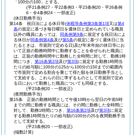
「100分の100」とする。
(平21条例27・平22条例3・平23条例20・平26条例
6・令4条例24・一部改正)
(休日勤務手当)
第14条
祝日法による休日等
(
休暇等条例第3条第1項
又は
第4
条
の規定に基づき毎日曜日を週休日と定められている職員
以外の職員にあっては、
同条例第9条
に規定する祝日法によ
る休日が
同条例第4条
及び
第5条
の規定に基づく週休日に当
たるときは、市規則で定める日)
及び年末年始の休日等にお
いて正規の勤務時間中に勤務することを命ぜられた職員に
は、正規の勤務時間中に勤務した全時間に対して、勤務1時
間につき、
第16条第2項
及び
第3項
に規定する勤務1時間当
たりの給与額に100分の125から100分の150までの範囲内
で市規則で定める割合を乗じて得た額を休日勤務手当とし
て支給する。
これらの日に準ずるものとして市規則で定め
る日において勤務した職員についても同様とする。
(平23条例20・一部改正)
(夜間勤務手当)
第15条
正規の勤務時間として午後10時から翌日の午前5時
までの間に勤務する職員には、その間に勤務した全時間に
対して、勤務1時間につき、
第16条第2項
及び
第3項
に規定
する勤務1時間当たりの給与額の100分の25を夜間勤務手当
として支給する。
(平23条例20・一部改正)
(端数計算)