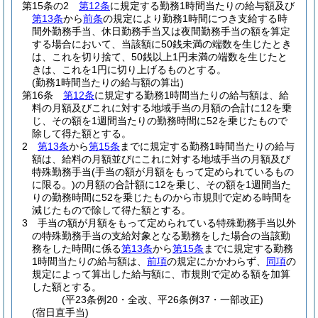
第15条の2
第12条
に規定する勤務1時間当たりの給与額及び
第13条
から
前条
の規定により勤務1時間につき支給する時
間外勤務手当、休日勤務手当又は夜間勤務手当の額を算定
する場合において、当該額に50銭未満の端数を生じたとき
は、これを切り捨て、50銭以上1円未満の端数を生じたと
きは、これを1円に切り上げるものとする。
(勤務1時間当たりの給与額の算出)
第16条
第12条
に規定する勤務1時間当たりの給与額は、給
料の月額及びこれに対する地域手当の月額の合計に12を乗
じ、その額を1週間当たりの勤務時間に52を乗じたもので
除して得た額とする。
2
第13条
から
第15条
までに規定する勤務1時間当たりの給与
額は、給料の月額並びにこれに対する地域手当の月額及び
特殊勤務手当
(手当の額が月額をもって定められているもの
に限る。)
の月額の合計額に12を乗じ、その額を1週間当た
りの勤務時間に52を乗じたものから市規則で定める時間を
減じたもので除して得た額とする。
3
手当の額が月額をもって定められている特殊勤務手当以外
の特殊勤務手当の支給対象となる勤務をした場合の当該勤
務をした時間に係る
第13条
から
第15条
までに規定する勤務
1時間当たりの給与額は、
前項
の規定にかかわらず、
同項
の
規定によって算出した給与額に、市規則で定める額を加算
した額とする。
(平23条例20・全改、平26条例37・一部改正)
(宿日直手当)