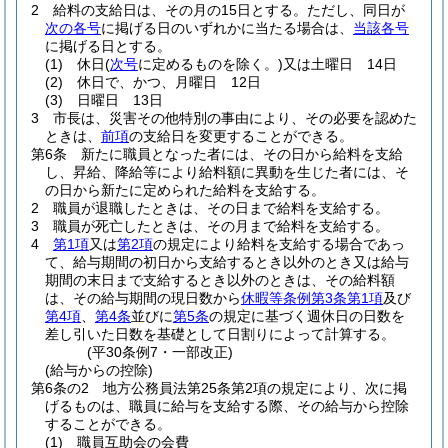
2
給料の支給日は、その月の15日とする。
ただし、同日が
次の各号
に掲げる日のいずれかに当たる場合は、
当該各号
に掲げる日とする。
(1)
休日
(
次号
に定めるものを除く。)
又は土曜日 14日
(2)
休日で、かつ、月曜日 12日
(3)
日曜日 13日
3
市長は、災害その他特別の事由により、その必要を認めた
ときは、
前項
の支給日を変更することができる。
第6条
新たに職員となった者には、その日から給料を支給
し、昇給、降給等により給料額に異動を生じた者には、そ
の日から新たに定められた給料を支給する。
2
職員が退職したときは、その日まで給料を支給する。
3
職員が死亡したときは、その月まで給料を支給する。
4
第1項
又は
第2項
の規定により給料を支給する場合であっ
て、給与期間の初日から支給するとき以外のとき又は給与
期間の末日まで支給するとき以外のときは、その給料額
は、その給与期間の現日数から
休暇等条例第3条第1項
及び
第4項
、
第4条
並びに
第5条
の規定に基づく週休日の日数を
差し引いた日数を基礎として日割りによって計算する。
(平30条例7・一部改正)
(給与からの控除)
第6条の2
地方公務員法第25条第2項の規定により、次に掲
げるものは、職員に給与を支給する際、その給与から控除
することができる。
(1)
職員互助会の会費