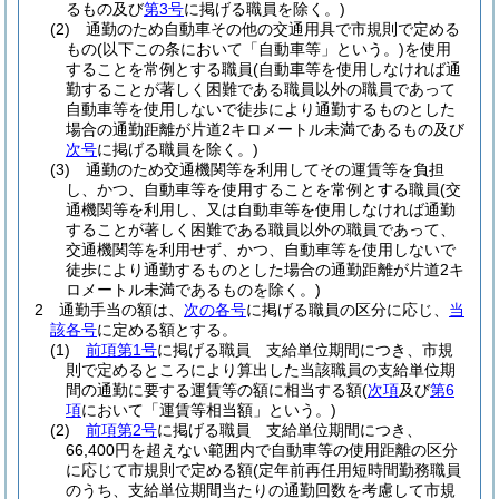
るもの及び
第3号
に掲げる職員を除く。)
(2)
通勤のため自動車その他の交通用具で市規則で定める
もの
(以下この条において「自動車等」という。)
を使用
することを常例とする職員
(自動車等を使用しなければ通
勤することが著しく困難である職員以外の職員であって
自動車等を使用しないで徒歩により通勤するものとした
場合の通勤距離が片道2キロメートル未満であるもの及び
次号
に掲げる職員を除く。)
(3)
通勤のため交通機関等を利用してその運賃等を負担
し、かつ、自動車等を使用することを常例とする職員
(交
通機関等を利用し、又は自動車等を使用しなければ通勤
することが著しく困難である職員以外の職員であって、
交通機関等を利用せず、かつ、自動車等を使用しないで
徒歩により通勤するものとした場合の通勤距離が片道2キ
ロメートル未満であるものを除く。)
2
通勤手当の額は、
次の各号
に掲げる職員の区分に応じ、
当
該各号
に定める額とする。
(1)
前項第1号
に掲げる職員 支給単位期間につき、市規
則で定めるところにより算出した当該職員の支給単位期
間の通勤に要する運賃等の額に相当する額
(
次項
及び
第6
項
において「運賃等相当額」という。)
(2)
前項第2号
に掲げる職員 支給単位期間につき、
66,400円を超えない範囲内で自動車等の使用距離の区分
に応じて市規則で定める額
(定年前再任用短時間勤務職員
のうち、支給単位期間当たりの通勤回数を考慮して市規