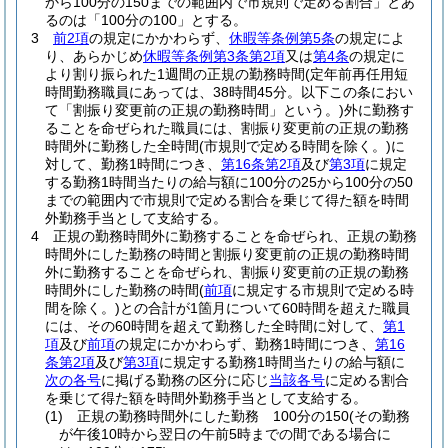
から100分の150までの範囲内で市規則で定める割合」とあ
るのは「100分の100」とする。
3
前2項
の規定にかかわらず、
休暇等条例第5条
の規定によ
り、あらかじめ
休暇等条例第3条第2項
又は
第4条
の規定に
より割り振られた1週間の正規の勤務時間
(定年前再任用短
時間勤務職員にあっては、38時間45分。以下この条におい
て「割振り変更前の正規の勤務時間」という。)
外に勤務す
ることを命ぜられた職員には、割振り変更前の正規の勤務
時間外に勤務した全時間
(市規則で定める時間を除く。)
に
対して、勤務1時間につき、
第16条第2項
及び
第3項
に規定
する勤務1時間当たりの給与額に100分の25から100分の50
までの範囲内で市規則で定める割合を乗じて得た額を時間
外勤務手当として支給する。
4
正規の勤務時間外に勤務することを命ぜられ、正規の勤務
時間外にした勤務の時間と割振り変更前の正規の勤務時間
外に勤務することを命ぜられ、割振り変更前の正規の勤務
時間外にした勤務の時間
(
前項
に規定する市規則で定める時
間を除く。)
との合計が1箇月について60時間を超えた職員
には、その60時間を超えて勤務した全時間に対して、
第1
項
及び
前項
の規定にかかわらず、勤務1時間につき、
第16
条第2項
及び
第3項
に規定する勤務1時間当たりの給与額に
次の各号
に掲げる勤務の区分に応じ
当該各号
に定める割合
を乗じて得た額を時間外勤務手当として支給する。
(1)
正規の勤務時間外にした勤務 100分の150
(その勤務
が午後10時から翌日の午前5時までの間である場合に