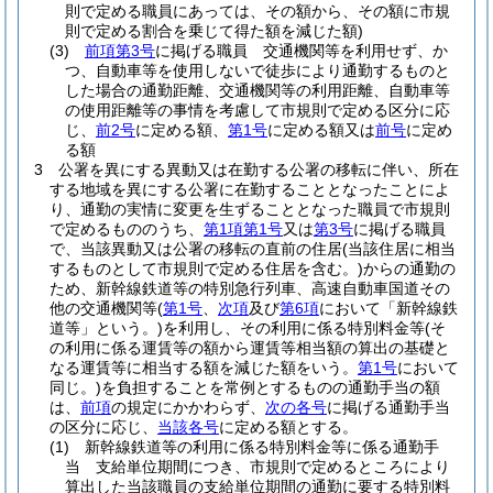
則で定める職員にあっては、その額から、その額に市規
則で定める割合を乗じて得た額を減じた額)
(3)
前項第3号
に掲げる職員 交通機関等を利用せず、か
つ、自動車等を使用しないで徒歩により通勤するものと
した場合の通勤距離、交通機関等の利用距離、自動車等
の使用距離等の事情を考慮して市規則で定める区分に応
じ、
前2号
に定める額、
第1号
に定める額又は
前号
に定め
る額
3
公署を異にする異動又は在勤する公署の移転に伴い、所在
する地域を異にする公署に在勤することとなったことによ
り、通勤の実情に変更を生ずることとなった職員で市規則
で定めるもののうち、
第1項第1号
又は
第3号
に掲げる職員
で、当該異動又は公署の移転の直前の住居
(当該住居に相当
するものとして市規則で定める住居を含む。)
からの通勤の
ため、新幹線鉄道等の特別急行列車、高速自動車国道その
他の交通機関等
(
第1号
、
次項
及び
第6項
において「新幹線鉄
道等」という。)
を利用し、その利用に係る特別料金等
(そ
の利用に係る運賃等の額から運賃等相当額の算出の基礎と
なる運賃等に相当する額を減じた額をいう。
第1号
において
同じ。)
を負担することを常例とするものの通勤手当の額
は、
前項
の規定にかかわらず、
次の各号
に掲げる通勤手当
の区分に応じ、
当該各号
に定める額とする。
(1)
新幹線鉄道等の利用に係る特別料金等に係る通勤手
当 支給単位期間につき、市規則で定めるところにより
算出した当該職員の支給単位期間の通勤に要する特別料