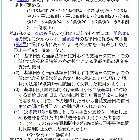
規則で定める。
(平18条例178・平21条例34・平22条例25・平26条
例37・平30条例7・平30条例41・令2条例28・令4条
例13・令4条例24・令5条例26・令7条例3・令8条例
3・一部改正)
第17条の2
次の各号
のいずれかに該当する者には、
前条第1
項
の規定にかかわらず、
当該各号
の基準日に係る期末手当
(
第4号
に掲げる者にあっては、その支給を一時差し止めた
期末手当)
は、支給しない。
(1)
基準日から当該基準日に対応する支給日の前日までの
間に地方公務員法第29条の規定による懲戒免職の処分を
受けた職員
(2)
基準日から当該基準日に対応する支給日の前日までの
間に地方公務員法第28条第4項の規定により失職した職
員
(同法第16条第1号に該当して失職した職員を除く。)
(3)
基準日前1箇月以内又は基準日から当該基準日に対応
する支給日の前日までの間に離職した職員
(
前2号
に掲げ
る者を除く。)
で、その離職した日から当該支給日の前日
までの間に拘禁刑以上の刑に処せられたもの
(4)
次条第1項
の規定により期末手当の支給を一時差し止
める処分を受けた者
(当該処分を取り消された者を除
く。)
で、その者の在職期間中の行為に係る刑事事件に関
し拘禁刑以上の刑に処せられたもの
(令7条例5・一部改正)