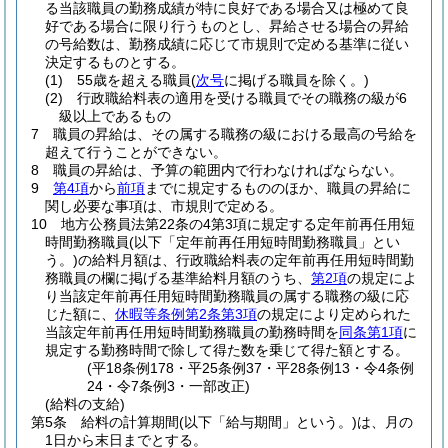
る当該職員の勤務成績が特に良好である場合又は極めて良
好である場合に限り行うものとし、昇給させる場合の昇給
の号給数は、勤務成績に応じて市規則で定める基準に従い
決定するものとする。
(1)
55歳を超える職員
(
次号
に掲げる職員を除く。)
(2)
行政職給料表の適用を受ける職員でその職務の級が6
級以上であるもの
7
職員の昇給は、その属する職務の級における最高の号給を
超えて行うことができない。
8
職員の昇給は、予算の範囲内で行わなければならない。
9
第4項
から
前項
までに規定するもののほか、職員の昇給に
関し必要な事項は、市規則で定める。
10
地方公務員法第22条の4第3項に規定する定年前再任用短
時間勤務職員
(以下「定年前再任用短時間勤務職員」とい
う。)
の給料月額は、行政職給料表の定年前再任用短時間勤
務職員の欄に掲げる基準給料月額のうち、
第2項
の規定によ
り当該定年前再任用短時間勤務職員の属する職務の級に応
じた額に、
休暇等条例第2条第3項
の規定により定められた
当該定年前再任用短時間勤務職員の勤務時間を
同条第1項
に
規定する勤務時間で除して得た数を乗じて得た額とする。
(平18条例178・平25条例37・平28条例13・令4条例
24・令7条例3・一部改正)
(給料の支給)
第5条
給料の計算期間
(以下「給与期間」という。)
は、月の
1日から末日までとする。