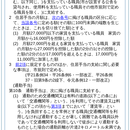
む。以下同じ。)
を支払っている職員
(市が設置する公舎を
貸与され、使用料を支払っている職員その他市規則で定め
る職員を除く。)
に支給する。
2
住居手当の月額は、
次の各号
に掲げる職員の区分に応じ
て、
当該各号
に定める額
(その額に100円未満の端数を生じ
たときは、これを切り捨てた額)
とする。
(1)
月額27,000円以下の家賃を支払っている職員 家賃の
月額から16,000円を控除した額
(2)
月額27,000円を超える家賃を支払っている職員 家賃
の月額から27,000円を控除した額の2分の1
(その控除し
た額の2分の1が17,000円を超えるときは、17,000円)
を
11,000円に加算した額
3
前2項
に規定するもののほか、住居手当の支給に関し必要
な事項は、市規則で定める。
(平21条例34・平26条例6・一部改正、平26条例
37・旧第9条の2繰下、令元条例12・一部改正)
(通勤手当)
第10条
通勤手当は、次に掲げる職員に支給する。
(1)
通勤のため交通機関又は有料の道路
(以下この条にお
いて「交通機関等」という。)
を利用してその運賃又は料
金
(以下この項から
第3項
までにおいて「運賃等」とい
う。)
を負担することを常例とする職員
(交通機関等を利
用しなければ通勤することが著しく困難である職員以外
であって交通機関等を利用しないで徒歩により通勤する
ものとした場合の通勤距離が片道2キロメートル未満であ