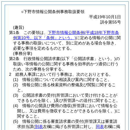
○下野市情報公開条例事務取扱要領
平成19年10月1日
訓令第55号
(趣旨)
第1条
この要領は、
下野市情報公開条例
(平成18年下野市条
例第10号。以下「条例」という。)
に定める情報の公開に関
する事務の取扱いについて、別に定めがある場合を除き、
必要な事項を定めるものとする。
(事務分掌)
第2条
行政情報公開請求書
(以下「公開請求書」という。)
の
取扱い等情報の公開に関する事務を効率的かつ適切に行う
ため、次の事務を分掌する。
2
総務人事課において行う事務は、次のとおりとする。
(1)
情報公開についての相談及び案内に関すること。
(2)
情報公開に係る検索資料の整備及び閲覧に関するこ
と。
(3)
公開請求書の受付
(所管課において受け付けることが
できるものを除く。)
及び所管課への送付に関すること。
(4)
情報の公開及び費用の徴収
(所管課において情報を公
開し、又は費用を徴収することができるものを除く。)
に
関すること。
(5)
情報公開に係る審査請求書の受付
(所管課又は審査請
求担当課
(
別表
左欄に掲げる所管課に対し、
同表
右欄に掲