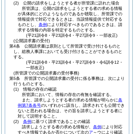
(2)
公開の請求をしようとする者が所管課に訪れた場合
所管課は、公開の請求をしようとする者の求める情報
が具体的にどのようなものであるか聴取し、所管課での
情報提供で対応できるときは、当該情報提供で対応する
ものとし、
条例
により対応すべきものであるときは、請
求する情報の内容を特定するものとする。
(平21訓令8・平23訓令4・平27訓令9・一部改正)
(公開請求書の受付)
第4条
公開請求書は原則として所管課で受け付けるものと
し、総務人事課においても受け付けることができるものと
する。
(平21訓令8・平23訓令4・平27訓令9・令6訓令12・
一部改正)
(所管課での公開請求書の受付事務)
第5条
所管課での公開請求書の受付に係る事務は、次により
行うものとする。
(1)
情報の存在の確認
所管課において、情報の存在の有無を確認する。
また、請求しようとする者の求める情報が明らかに
条
例第7条各号
のいずれかに該当し、請求されても公開でき
ないと思われる場合は、その旨を請求しようとする者に
対して説明すること。
(2)
条例
に基づく請求であることの確認
請求しようとする者の求める情報が、
条例
により対応
すべき情報であるか否かについて次の
ア
～ウにより確認