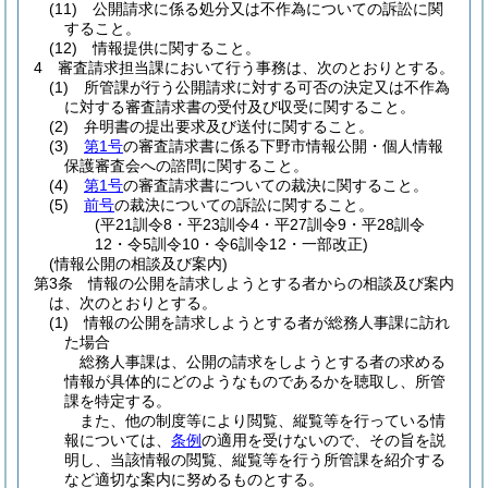
(11)
公開請求に係る処分又は不作為についての訴訟に関
すること。
(12)
情報提供に関すること。
4
審査請求担当課において行う事務は、次のとおりとする。
(1)
所管課が行う公開請求に対する可否の決定又は不作為
に対する審査請求書の受付及び収受に関すること。
(2)
弁明書の提出要求及び送付に関すること。
(3)
第1号
の審査請求書に係る下野市情報公開・個人情報
保護審査会への諮問に関すること。
(4)
第1号
の審査請求書についての裁決に関すること。
(5)
前号
の裁決についての訴訟に関すること。
(平21訓令8・平23訓令4・平27訓令9・平28訓令
12・令5訓令10・令6訓令12・一部改正)
(情報公開の相談及び案内)
第3条
情報の公開を請求しようとする者からの相談及び案内
は、次のとおりとする。
(1)
情報の公開を請求しようとする者が総務人事課に訪れ
た場合
総務人事課は、公開の請求をしようとする者の求める
情報が具体的にどのようなものであるかを聴取し、所管
課を特定する。
また、他の制度等により閲覧、縦覧等を行っている情
報については、
条例
の適用を受けないので、その旨を説
明し、当該情報の閲覧、縦覧等を行う所管課を紹介する
など適切な案内に努めるものとする。