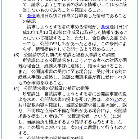
て、請求しようとする者の求める情報が、これらに該
当しないものであることを確認すること。
エ
条例
適用日以後に作成又は取得した情報であること
の確認
請求しようとする者の求める情報が、
条例
適用日
(平
成18年1月10日)
以後に作成又は取得した情報であるこ
とについて確認すること。ただし、合併前の文書であ
っても、公開の申し出があったときは、この条例によ
らず、情報提供として公開するよう努めること。
(3)
公開請求受付前の所管課と総務人事課との調整
所管課による公開請求をしようとする者への対応が困
難な場合は、総務人事課に連絡し、指示を受けること。
また、公開請求書の受付に至る場合は、受け付ける前に
総務人事課に連絡し、当該公開請求書が真に受付すべき
ものか確認を取ること。
(4)
公開請求書の記載及び補正の指導
所管課は、当該請求しようとする者に公開請求書の提
出を求め、公開請求書の提出を受けた際は、次の
ア
のと
おり記載内容を確認し、当該公開請求書に書き漏れ、誤
り、不明確な点等の不備な箇所がある場合には、公開請
求書を提出した者
(以下「公開請求者」という。)
に対
し、当該箇所を補正するよう指導するものとする。な
お、この場合においては、次の
イ
に留意して行うものと
する。
ア
公開請求書の記載内容の確認