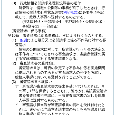
(3)
行政情報公開請求処理状況調書の送付
所管課は、情報の公開等の事務が終了したときは、行
政情報公開請求処理状況調書
(
別記様式
)
に必要事項を記
載して、総務人事課へ送付するものとする。
(平21訓令8・平23訓令4・平27訓令9・令5訓令10・
令6訓令12・一部改正)
(審査請求に係る事務)
第10条
審査請求に係る事務は、次により行うものとする。
(1)
条例
による処分又は公開請求に係る不作為に対する審
査請求
情報の公開請求に対して、所管課が行う可否の決定又
は不作為についてなされる審査請求は、当該所管課の属
する実施機関に対する審査請求となる。
(2)
審査請求書の受付窓口
審査請求書は、可否の決定又は不作為に係る実施機関
に提出されるものであるが審査請求人の利便を考慮し、
総務人事課においても受付を行うことができる。
(3)
審査請求書の取扱い
ア
所管課が審査請求書の提出を受け付けたときは、そ
の写し1部を保管するとともに、速やかに当該審査請求
書を審査請求担当課に、当該審査請求書の写しを総務
人事課に送付するものとする。
イ
審査請求担当課が審査請求書の提出を受け付けたと
きは、速やかに当該審査請求書の写しを所管課及び総
務人事課に送付するものとする。