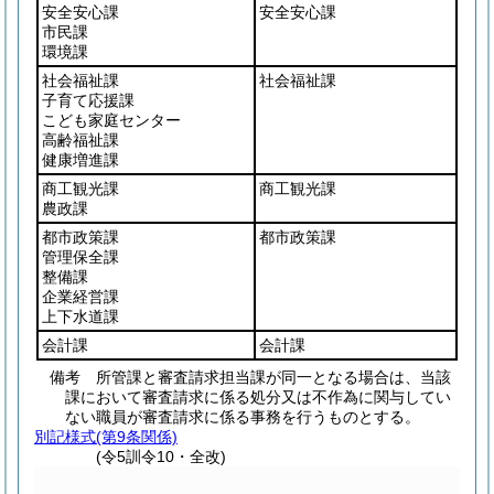
安全安心課
安全安心課
市民課
環境課
社会福祉課
社会福祉課
子育て応援課
こども家庭センター
高齢福祉課
健康増進課
商工観光課
商工観光課
農政課
都市政策課
都市政策課
管理保全課
整備課
企業経営課
上下水道課
会計課
会計課
備考 所管課と審査請求担当課が同一となる場合は、当該
課において審査請求に係る処分又は不作為に関与してい
ない職員が審査請求に係る事務を行うものとする。
別記様式
(第9条関係)
(令5訓令10・全改)