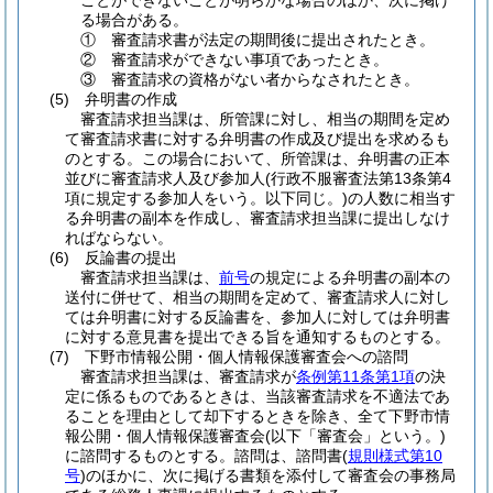
ことができないことが明らかな場合のほか、次に掲げ
る場合がある。
①
審査請求書が法定の期間後に提出されたとき。
②
審査請求ができない事項であったとき。
③
審査請求の資格がない者からなされたとき。
(5)
弁明書の作成
審査請求担当課は、所管課に対し、相当の期間を定め
て審査請求書に対する弁明書の作成及び提出を求めるも
のとする。この場合において、所管課は、弁明書の正本
並びに審査請求人及び参加人
(行政不服審査法第13条第4
項に規定する参加人をいう。以下同じ。)
の人数に相当す
る弁明書の副本を作成し、審査請求担当課に提出しなけ
ればならない。
(6)
反論書の提出
審査請求担当課は、
前号
の規定による弁明書の副本の
送付に併せて、相当の期間を定めて、審査請求人に対し
ては弁明書に対する反論書を、参加人に対しては弁明書
に対する意見書を提出できる旨を通知するものとする。
(7)
下野市情報公開・個人情報保護審査会への諮問
審査請求担当課は、審査請求が
条例第11条第1項
の決
定に係るものであるときは、当該審査請求を不適法であ
ることを理由として却下するときを除き、全て下野市情
報公開・個人情報保護審査会
(以下「審査会」という。)
に諮問するものとする。諮問は、諮問書
(
規則様式第10
号
)
のほかに、次に掲げる書類を添付して審査会の事務局