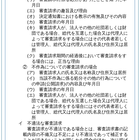
月日
(エ)
審査請求の趣旨及び理由
(オ)
決定通知書における教示の有無及びその内容
(カ)
審査請求の年月日
(キ)
審査請求人が、法人その他の社団若しくは財
団である場合、総代を互選した場合又は代理人に
よって審査請求をする場合にはその代表者若しく
は管理人、総代又は代理人の氏名及び住所又は居
所
(ク)
審査請求期間の経過後において審査請求をす
る場合には、正当な理由
②
不作為についての審査請求の場合
(ア)
審査請求人の氏名又は名称及び住所又は居所
(イ)
当該不作為に係る処分その他の行為について
の申請
(公開請求)
の内容及び年月日
(ウ)
審査請求の年月日
(エ)
審査請求人が、法人その他の社団若しくは財
団である場合、総代を互選した場合又は代理人に
よって審査請求をする場合にはその代表者若しく
は管理人、総代又は代理人の氏名及び住所又は居
所
イ
不適法な審査請求
審査請求が不適法である場合とは、審査請求書の記
載内容の不備又は不足により不適法であって補正する