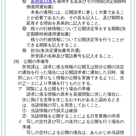
⑫
条例第13条
を適用する旨及びその理由
(決定期限特
例適用通知書)
本条の適用には、公開請求に著しく大量であるこ
とが必要であるため、その旨を記入し、及び期間を
延長する理由を具体的に記入すること。
⑬
残りの行政情報について公開決定等をする期限
(決
定期限特例適用通知書)
残りの行政情報について公開決定等を行うことが
できる期限を記入すること。
⑭
担当
(各決定通知書等共通)
所管課の名称及び電話番号を記入すること。
(9)
公開の準備等
所管課は、請求に係る情報の公開又は部分公開の決定
の通知を行った場合には公開請求者に通知した日時、場
所において滞りなく情報の公開を実施できるように、次
の
ア
～エにより準備を行うものとする。
ア
閲覧による公開を行う場合の準備
請求に係る情報の原本を直接閲覧に供した場合に、
次に掲げる支障を生じるおそれがあると認めるとき
は、当該情報の写しを用意しておくこと。
①
当該情報の汚損又は破損
②
当該情報を公開することによる日常業務の停滞
イ
写しの交付及び写しの送付による公開を行う場合の
準備
写しの交付による公開の場合は、あらかじめ当該情