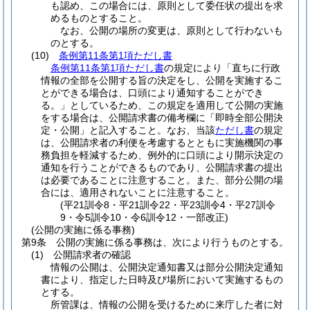
も認め、この場合には、原則として委任状の提出を求
めるものとすること。
なお、公開の場所の変更は、原則として行わないも
のとする。
(10)
条例第11条第1項ただし書
条例第11条第1項ただし書
の規定により「直ちに行政
情報の全部を公開する旨の決定をし、公開を実施するこ
とができる場合は、口頭により通知することができ
る。」としているため、この規定を適用して公開の実施
をする場合は、公開請求書の備考欄に「即時全部公開決
定・公開」と記入すること。なお、当該
ただし書
の規定
は、公開請求者の利便を考慮するとともに実施機関の事
務負担を軽減するため、例外的に口頭により開示決定の
通知を行うことができるものであり、公開請求書の提出
は必要であることに注意すること。また、部分公開の場
合には、適用されないことに注意すること。
(平21訓令8・平21訓令22・平23訓令4・平27訓令
9・令5訓令10・令6訓令12・一部改正)
(公開の実施に係る事務)
第9条
公開の実施に係る事務は、次により行うものとする。
(1)
公開請求者の確認
情報の公開は、公開決定通知書又は部分公開決定通知
書により、指定した日時及び場所において実施するもの
とする。
所管課は、情報の公開を受けるために来庁した者に対