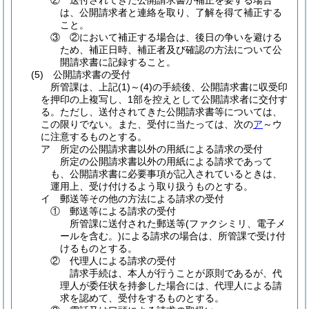
②
送付されてきた公開請求書が補正を要する場合
は、公開請求者と連絡を取り、了解を得て補正する
こと。
③
②において補正する場合は、後日の争いを避ける
ため、補正日時、補正者及び確認の方法について公
開請求書に記録すること。
(5)
公開請求書の受付
所管課は、上記
(1)
～
(4)
の手続後、公開請求書に収受印
を押印の上複写し、1部を控えとして公開請求者に交付す
る。ただし、送付されてきた公開請求書等については、
この限りでない。また、受付に当たっては、次の
ア
～ウ
に注意するものとする。
ア
所定の公開請求書以外の用紙による請求の受付
所定の公開請求書以外の用紙による請求であって
も、公開請求書に必要事項が記入されているときは、
運用上、受け付けるよう取り扱うものとする。
イ
郵送等その他の方法による請求の受付
①
郵送等による請求の受付
所管課に送付された郵送等
(ファクシミリ、電子メ
ールを含む。)
による請求の場合は、所管課で受け付
けるものとする。
②
代理人による請求の受付
請求手続は、本人が行うことが原則であるが、代
理人が委任状を持参した場合には、代理人による請
求を認めて、受付をするものとする。