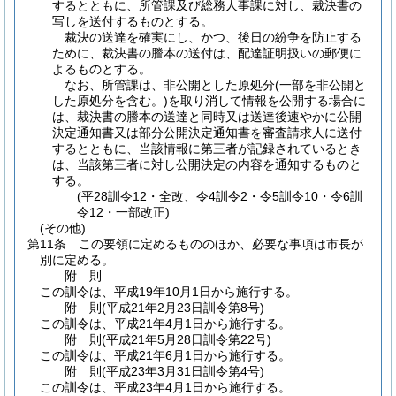
するとともに、所管課及び総務人事課に対し、裁決書の
写しを送付するものとする。
裁決の送達を確実にし、かつ、後日の紛争を防止する
ために、裁決書の謄本の送付は、配達証明扱いの郵便に
よるものとする。
なお、所管課は、非公開とした原処分
(一部を非公開と
した原処分を含む。)
を取り消して情報を公開する場合に
は、裁決書の謄本の送達と同時又は送達後速やかに公開
決定通知書又は部分公開決定通知書を審査請求人に送付
するとともに、当該情報に第三者が記録されているとき
は、当該第三者に対し公開決定の内容を通知するものと
する。
(平28訓令12・全改、令4訓令2・令5訓令10・令6訓
令12・一部改正)
(その他)
第11条
この要領に定めるもののほか、必要な事項は市長が
別に定める。
附
則
この訓令は、平成19年10月1日から施行する。
附
則
(平成21年2月23日
訓令第8号)
この訓令は、平成21年4月1日から施行する。
附
則
(平成21年5月28日
訓令第22号)
この訓令は、平成21年6月1日から施行する。
附
則
(平成23年3月31日
訓令第4号)
この訓令は、平成23年4月1日から施行する。