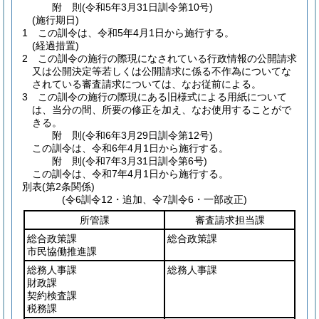
附
則
(令和5年3月31日
訓令第10号)
(施行期日)
1
この訓令は、令和5年4月1日から施行する。
(経過措置)
2
この訓令の施行の際現になされている行政情報の公開請求
又は公開決定等若しくは公開請求に係る不作為についてな
されている審査請求については、なお従前による。
3
この訓令の施行の際現にある旧様式による用紙について
は、当分の間、所要の修正を加え、なお使用することがで
きる。
附
則
(令和6年3月29日
訓令第12号)
この訓令は、令和6年4月1日から施行する。
附
則
(令和7年3月31日
訓令第6号)
この訓令は、令和7年4月1日から施行する。
別表
(第2条関係)
(令6訓令12・追加、令7訓令6・一部改正)
所管課
審査請求担当課
総合政策課
総合政策課
市民協働推進課
総務人事課
総務人事課
財政課
契約検査課
税務課