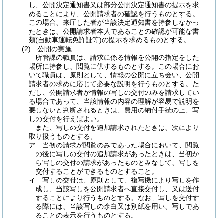
し、公開決定通知書又は部分公開決定通知書の提示を求
めることにより、公開請求者の確認を行うものとする。
この場合、来庁した者が当該決定通知書を持参しなかっ
たときは、公開請求者本人であることの確認が可能な書
類
(自動車運転免許証等)
の提示を求めるものとする。
(2)
公開の実施
所管課の職員は、請求に係る情報を公開の指定をした
場所に持参し、閲覧に供するものとする。この場合にお
いて職員は、原則として、情報の公開に立ち会い、公開
請求者の求めに応じて必要な説明を行うものとする。た
だし、公開請求者が情報の写しの交付のみを請求してい
る場合であって、当該情報の内容の理解が容易で説明を
要しないと判断されるときは、費用の納付手続の上、写
しの交付を行えばよい。
また、写しの交付を追加請求されたときは、次により
取り扱うものとする。
ア
当初の請求が閲覧のみであった場合において、閲覧
の後に写しの交付の追加請求があったときは、当初か
ら写しの交付の請求があったものとみなして、写しを
交付することができるものとすること。
イ
写しの交付は、原則として、複写機により写しを作
成し、当該写しを公開請求者へ直接交付し、又は送付
することにより行うものとする。
なお、写しを交付す
る際には、当該写しの余白又は別紙を用い、写しであ
ることの表示を行うものとする。