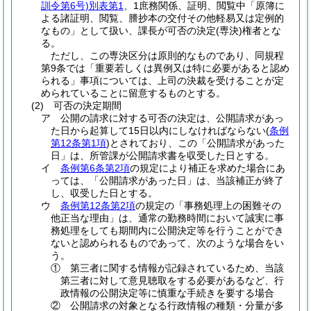
訓令第6号)
別表第1
、1庶務関係、証明、閲覧中「原簿に
よる諸証明、閲覧、謄抄本の交付その他軽易又は定例的
なもの」として扱い、課長が可否の決定
(専決)
権者とな
る。
ただし、この専決区分は原則的なものであり、同規程
第9条では「重要若しくは異例又は特に必要があると認め
られる」事項については、上司の決裁を受けることが定
められていることに留意するものとする。
(2)
可否の決定期間
ア
公開の請求に対する可否の決定は、公開請求があっ
た日から起算して15日以内にしなければならない
(
条例
第12条第1項
)
とされており、この「公開請求があった
日」は、所管課が公開請求書を収受した日とする。
イ
条例第6条第2項
の規定により補正を求めた場合にあ
っては、「公開請求があった日」は、当該補正が終了
し、収受した日とする。
ウ
条例第12条第2項
の規定の「事務処理上の困難その
他正当な理由」は、通常の勤務時間において誠実に事
務処理をしても期間内に公開決定等を行うことができ
ないと認められるものであって、次のような場合をい
う。
①
第三者に関する情報が記録されているため、当該
第三者に対して意見聴取をする必要があるなど、行
政情報の公開決定等に慎重な手続きを要する場合
②
公開請求の対象となる行政情報の種類・分量が多