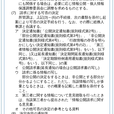
にも関係する場合は、必要に応じ情報公開・個人情報
保護調整委員会に調整を求めるものとする。
(7)
請求に対する可否の決定
所管課は、上記
(3)
～
(6)
の手続後、次の書類を添付し起
案により可否の決定手続を行う。なお、その際に総務人
事課と合議する。
ア
決定通知書
(「公開決定通知書
(規則様式第2号)
」、
「部分公開決定通知書
(規則様式第3号)
」、「非公開決
定通知書
(規則様式第4号)
」、「行政情報の存否を明ら
かにしない決定通知書
(規則様式第4号の2)
」、「第三
者情報公開決定通知書
(規則様式第9号)
」をいう。以下
同じ。)
又は延長通知書
(「決定期間延長通知書
(規則様
式第5号)
」、「決定期限特例適用通知書
(規則様式第6
号)
」をいう。以下同じ。)
の案
イ
公開請求書
(延長通知の場合は公開請求書の写し)
ウ
請求に係る情報の写し
部分公開の決定をするときは、非公開とする部分が
分かるようにすること。ただし、当該情報の写しが多
量となるときは、その概要を記載した書類を添付する
こと。
エ
第三者に関する情報について意見聴取を行ったとき
は、当該第三者から提出された「情報公開請求に関す
る意見書」
オ
その他可否の決定の参考となる資料
(8)
決定内容の通知等