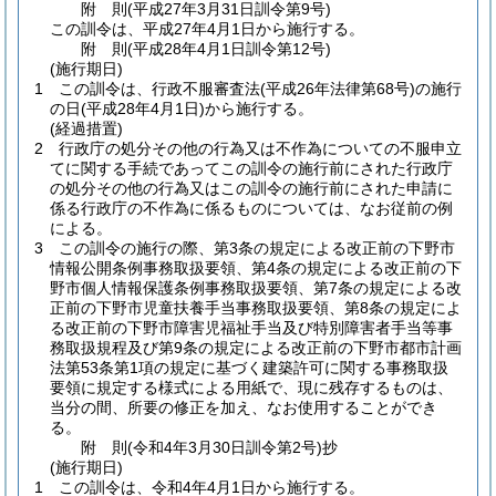
附
則
(平成27年3月31日
訓令第9号)
この訓令は、平成27年4月1日から施行する。
附
則
(平成28年4月1日
訓令第12号)
(施行期日)
1
この訓令は、行政不服審査法
(平成26年法律第68号)
の施行
の日
(平成28年4月1日)
から施行する。
(経過措置)
2
行政庁の処分その他の行為又は不作為についての不服申立
てに関する手続であってこの訓令の施行前にされた行政庁
の処分その他の行為又はこの訓令の施行前にされた申請に
係る行政庁の不作為に係るものについては、なお従前の例
による。
3
この訓令の施行の際、第3条の規定による改正前の下野市
情報公開条例事務取扱要領、第4条の規定による改正前の下
野市個人情報保護条例事務取扱要領、第7条の規定による改
正前の下野市児童扶養手当事務取扱要領、第8条の規定によ
る改正前の下野市障害児福祉手当及び特別障害者手当等事
務取扱規程及び第9条の規定による改正前の下野市都市計画
法第53条第1項の規定に基づく建築許可に関する事務取扱
要領に規定する様式による用紙で、現に残存するものは、
当分の間、所要の修正を加え、なお使用することができ
る。
附
則
(令和4年3月30日
訓令第2号)
抄
(施行期日)
1
この訓令は、令和4年4月1日から施行する。