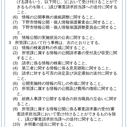
げる課をいう。以下同じ。)
において受け付けることがで
きるものを除く。)
及び審査請求担当課への送付に関する
こと。
(6)
情報の公開事務の連絡調整に関すること。
(7)
下野市情報公開・個人情報保護審査会に関すること。
(8)
下野市情報公開・個人情報保護調整委員会に関するこ
と。
(9)
情報公開の実施状況の公表に関すること。
3
所管課において行う事務は、次のとおりとする。
(1)
情報の検索資料の作成に関すること。
(2)
所管課に属する情報の公開請求書の受付及び収受に関
すること。
(3)
請求に係る情報の検索に関すること。
(4)
第三者に関する情報に係る意見聴取に関すること。
(5)
請求に対する可否の決定及び決定通知の送付に関する
こと。
(6)
公開実施時の情報の写しの作成に関すること。
(7)
所管課に属する情報の公開及び費用の徴収に関するこ
と。
(8)
総務人事課で公開する場合の担当職員の立会いに関す
ること。
(9)
所管課に属する情報公開に係る審査請求書の受付
(審
査請求担当課において受け付けることができるものを除
く。)
及び審査請求担当課への送付に関すること。
(10)
弁明書の提出に関すること。