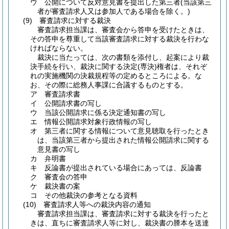
ウ
公開について反対意見書を提出した第三者
(当該第三
者が審査請求人又は参加人である場合を除く。)
(9)
審査請求に対する裁決
審査請求担当課は、審査会から答申を受けたときは、
その答申を尊重して当該審査請求に対する裁決を行わな
ければならない。
裁決に当たっては、次の書類を添付し、起案により裁
決手続を行い、裁決に関する決定
(専決)
権者は、それぞ
れの実施機関の決裁規程等の定めるところによる。な
お、その際に総務人事課に合議するものとする。
ア
審査請求書
イ
公開請求書の写し
ウ
当該公開請求に係る決定通知書の写し
エ
情報公開請求対象行政情報の写し
オ
第三者に関する情報について意見聴取を行ったとき
は、当該第三者から提出された情報公開請求に関する
意見書の写し
カ
弁明書
キ
反論書が提出されている場合にあっては、反論書
ク
審査会の答申
ケ
裁決書の案
コ
その他裁決の参考となる資料
(10)
審査請求人等への裁決内容の通知
審査請求担当課は、審査請求に対する裁決を行ったと
きは、直ちに審査請求人等に対し、裁決書の謄本を送達