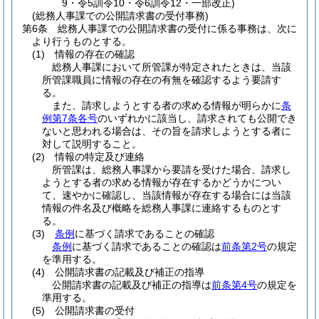
9・令5訓令10・令6訓令12・一部改正)
(総務人事課での公開請求書の受付事務)
第6条
総務人事課での公開請求書の受付に係る事務は、次に
より行うものとする。
(1)
情報の存在の確認
総務人事課において所管課が特定されたときは、当該
所管課職員に情報の存在の有無を確認するよう要請す
る。
また、請求しようとする者の求める情報が明らかに
条
例第7条各号
のいずれかに該当し、請求されても公開でき
ないと思われる場合は、その旨を請求しようとする者に
対して説明すること。
(2)
情報の特定及び連絡
所管課は、総務人事課から要請を受けた場合、請求し
ようとする者の求める情報が存在するかどうかについ
て、速やかに確認し、当該情報が存在する場合には当該
情報の件名及び概略を総務人事課に連絡するものとす
る。
(3)
条例
に基づく請求であることの確認
条例
に基づく請求であることの確認は
前条第2号
の規定
を準用する。
(4)
公開請求書の記載及び補正の指導
公開請求書の記載及び補正の指導は
前条第4号
の規定を
準用する。
(5)
公開請求書の受付