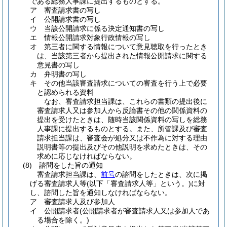
である総務人事課に提出するものとする。
ア
審査請求書の写し
イ
公開請求書の写し
ウ
当該公開請求に係る決定通知書の写し
エ
情報公開請求対象行政情報の写し
オ
第三者に関する情報について意見聴取を行ったとき
は、当該第三者から提出された情報公開請求に関する
意見書の写し
カ
弁明書の写し
キ
その他当該審査請求についての審査を行う上で必要
と認められる資料
なお、審査請求担当課は、これらの書類の提出後に
審査請求人又は参加人から反論書その他の関係資料の
提出を受けたときは、随時当該関係資料の写しを総務
人事課に提出するものとする。また、所管課及び審査
請求担当課は、審査会が処分又は不作為に対する理由
説明書等の提出及びその他説明を求めたときは、その
求めに応じなければならない。
(8)
諮問をした旨の通知
審査請求担当課は、
前号
の諮問をしたときは、次に掲
げる審査請求人等
(以下「審査請求人等」という。)
に対
し、諮問した旨を通知しなければならない。
ア
審査請求人及び参加人
イ
公開請求者
(公開請求者が審査請求人又は参加人であ
る場合を除く。)