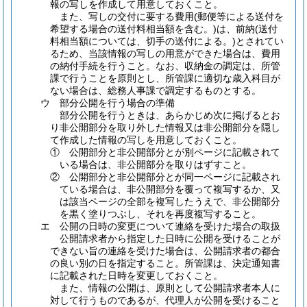
報の写しを作成して用意しておくこと。
また、写しの交付に要する費用
(郵便等による送付を
希望する場合の送付料相当額を含む。)
は、前納
(送付
料相当額については、切手の送付による。)
とされてい
るため、当該情報の写しの用意ができた場合は、費用
の納付手続を行うこと。なお、収納金の調定は、所管
課で行うことを原則とし、所管課に適切な歳入科目が
ない場合は、総務人事課で調定するものとする。
ウ
部分公開を行う場合の準備
部分公開を行うときは、あらかじめ次に掲げるとお
り非公開部分を取り外した情報又は非公開部分を隠し
て作成した情報の写しを用意しておくこと。
①
公開部分と非公開部分とが別ページに記載されて
いる場合は、非公開部分を取りはずすこと。
②
公開部分と非公開部分とが同一ページに記載され
ている場合は、非公開部分を覆って複写するか、又
は該当ページの全部を複写したうえで、非公開部分
を黒く塗りつぶし、それを再度複写すること。
エ
公開の日時の変更について連絡を受けた場合の取扱
公開請求者から指定した日時に公開を受けることが
できない旨の連絡を受けた場合は、公開請求者の都合
の良い別の日を指定すること。所管課は、決定通知書
に記載された日時を変更しておくこと。
また、情報の公開は、原則として公開請求者本人に
対して行うものであるが、代理人が公開を受けること