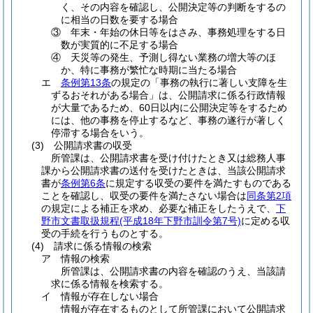
く、その内容を確認し、公開決定等の判断をするの
に相当の日数を要する場合
③
年末・年始の休日等をはさみ、事務処理をする日
数が実質的に不足する場合
④
天災等の発生、予測し得ない業務の増大等のほ
か、特に事務が繁忙な時期に当たる場合
エ
条例第13条
の規定の「事務の執行に著しい支障を生
ずるおそれがある場合」は、公開請求に係る行政情報
が大量であるため、60日以内に公開決定等をするため
には、他の事務を停止するなど、事務の遂行が著しく
停滞する場合をいう。
(3)
公開請求書の収受
所管課は、公開請求書を受け付けたとき又は総務人事
課から公開請求書の送付を受けたときは、当該公開請求
書が
条例第6条
に規定する収受の要件を満たすものである
ことを確認し、収受の要件を満たさない場合は
同条第2項
の規定による補正を求め、必要な補正をしたうえで、
下
野市文書取扱規程
(平成18年下野市訓令第7号)
に定める収
受の手続を行うものとする。
(4)
請求に係る情報の検索
ア
情報の検索
所管課は、公開請求書の内容を確認のうえ、当該請
求に係る情報を検索する。
イ
情報が存在しない場合
情報が存在するものとして所管課において公開請求