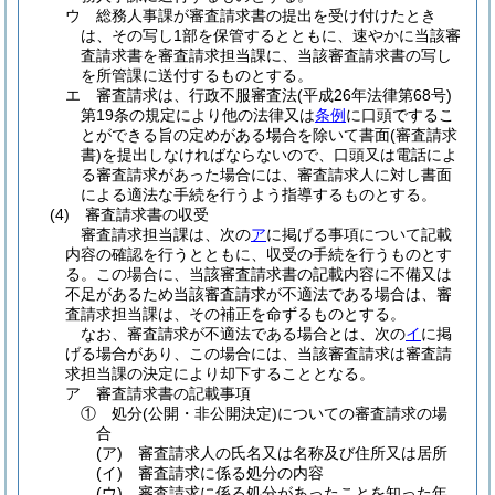
ウ
総務人事課が審査請求書の提出を受け付けたとき
は、その写し1部を保管するとともに、速やかに当該審
査請求書を審査請求担当課に、当該審査請求書の写し
を所管課に送付するものとする。
エ
審査請求は、行政不服審査法
(平成26年法律第68号)
第19条の規定により他の法律又は
条例
に口頭でするこ
とができる旨の定めがある場合を除いて書面
(審査請求
書)
を提出しなければならないので、口頭又は電話によ
る審査請求があった場合には、審査請求人に対し書面
による適法な手続を行うよう指導するものとする。
(4)
審査請求書の収受
審査請求担当課は、次の
ア
に掲げる事項について記載
内容の確認を行うとともに、収受の手続を行うものとす
る。この場合に、当該審査請求書の記載内容に不備又は
不足があるため当該審査請求が不適法である場合は、審
査請求担当課は、その補正を命ずるものとする。
なお、審査請求が不適法である場合とは、次の
イ
に掲
げる場合があり、この場合には、当該審査請求は審査請
求担当課の決定により却下することとなる。
ア
審査請求書の記載事項
①
処分
(公開・非公開決定)
についての審査請求の場
合
(ア)
審査請求人の氏名又は名称及び住所又は居所
(イ)
審査請求に係る処分の内容
(ウ)
審査請求に係る処分があったことを知った年