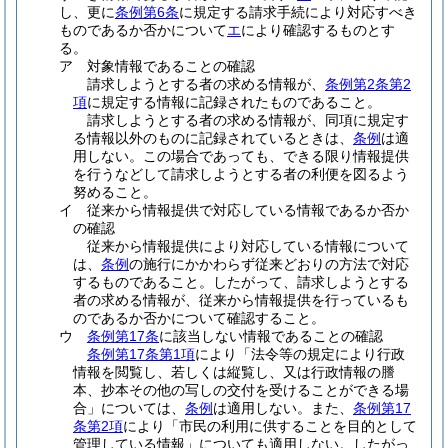
し、更に
条例第6条
に規定する請求手続により対応すべき
ものであるか否かについて
エ
により確認するものとす
る。
ア
対象情報であることの確認
請求しようとする者の求める情報が、
条例第2条第2
項
に規定する情報に記録されたものであること。
請求しようとする者の求める情報が、同項に規定す
る情報以外のものに記録されているときは、
条例
は適
用しない。この場合であっても、できる限り情報提供
を行うなどして請求しようとする者の利便を図るよう
努めること。
イ
従来から情報提供で対応している情報であるか否か
の確認
従来から情報提供により対応している情報について
は、
条例
の施行にかかわらず従来どおりの方法で対応
するものであること。したがって、請求しようとする
者の求める情報が、従来から情報提供を行っているも
のであるか否かについて確認すること。
ウ
条例第17条
に該当しない情報であることの確認
条例第17条第1項
により「法令等の規定により行政
情報を閲覧し、若しくは縦覧し、又は行政情報の謄
本、抄本その他の写しの交付を受けることができる場
合」については、
条例
は適用しない。また、
条例第17
条第2項
により「市民の利用に供することを目的として
管理している情報」についても適用しない。したがっ