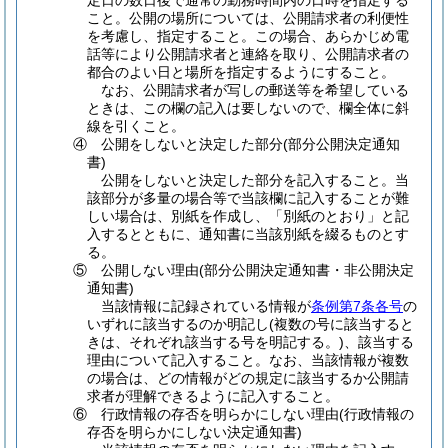
定日の数日後で通常の勤務時間内の日時を指定する
こと。公開の場所については、公開請求者の利便性
を考慮し、指定すること。この場合、あらかじめ電
話等により公開請求者と連絡を取り、公開請求者の
都合のよい日と場所を指定するようにすること。
なお、公開請求者が写しの郵送等を希望している
ときは、この欄の記入は要しないので、欄全体に斜
線を引くこと。
④
公開をしないと決定した部分
(部分公開決定通知
書)
公開をしないと決定した部分を記入すること。当
該部分が多量の場合等で当該欄に記入することが難
しい場合は、別紙を作成し、「別紙のとおり」と記
入するとともに、通知書に当該別紙を綴るものとす
る。
⑤
公開しない理由
(部分公開決定通知書・非公開決定
通知書)
当該情報に記録されている情報が
条例第7条各号
の
いずれに該当するのか明記し
(複数の号に該当すると
きは、それぞれ該当する号を明記する。)
、該当する
理由について記入すること。なお、当該情報が複数
の場合は、どの情報がどの規定に該当するか公開請
求者が理解できるように記入すること。
⑥
行政情報の存否を明らかにしない理由
(行政情報の
存否を明らかにしない決定通知書)