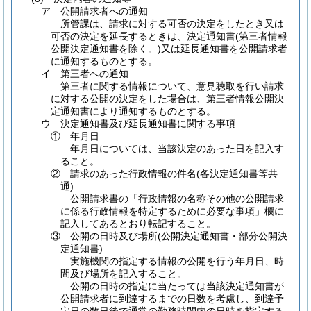
ア
公開請求者への通知
所管課は、請求に対する可否の決定をしたとき又は
可否の決定を延長するときは、決定通知書
(第三者情報
公開決定通知書を除く。)
又は延長通知書を公開請求者
に通知するものとする。
イ
第三者への通知
第三者に関する情報について、意見聴取を行い請求
に対する公開の決定をした場合は、第三者情報公開決
定通知書により通知するものとする。
ウ
決定通知書及び延長通知書に関する事項
①
年月日
年月日については、当該決定のあった日を記入す
ること。
②
請求のあった行政情報の件名
(各決定通知書等共
通)
公開請求書の「行政情報の名称その他の公開請求
に係る行政情報を特定するために必要な事項」欄に
記入してあるとおり転記すること。
③
公開の日時及び場所
(公開決定通知書・部分公開決
定通知書)
実施機関の指定する情報の公開を行う年月日、時
間及び場所を記入すること。
公開の日時の指定に当たっては当該決定通知書が
公開請求者に到達するまでの日数を考慮し、到達予