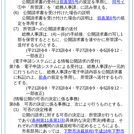
公開請求書の受付は
前条第5号
の規定を準用し、
同号イ
①中「所管課」を「総務人事課」に読み替える。
(6)
公開請求書を受け付けた場合の説明
公開請求書を受け付けた場合の説明は、
前条第6号
の規
定を準用する。
(7)
所管課への公開請求書の送付
総務人事課は、
(4)
～
(6)
の手続後、公開請求書の写し1
部を保管するとともに、公開請求書を速やかに所管課へ
送付するものとする。
(平21訓令8・平23訓令4・平27訓令9・令6訓令12・
一部改正)
(電子申請システムによる情報公開請求の受付)
第7条
電子申請システムによる受付は、総務人事課が一元的
に行うものとし、総務人事課が電子申請内容を公開請求書
に転記の上、
前条
の規定を準用し、所管課へ送付するもの
とする。
(平21訓令8・平23訓令4・平27訓令9・令6訓令12・
一部改正)
(情報公開の可否の決定に係る事務)
第8条
可否の決定に係る事務は、次により行うものとする。
(1)
可否の決定権者
公開の請求に対する可否の決定は、所管課が行うもの
であり
(
条例第11条第1項
)
具体的な決定
(専決)
権者は、そ
れぞれの実施機関の決裁規程等の定めるところによる。
市長部局にあっては、
下野市決裁規程
(平成18年下野市