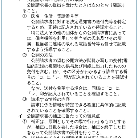
公開請求書の提出を受けたときは次のとおり確認す
ること。
①
氏名・住所・電話番号等
公開請求者に対する決定通知書の送付先等を特定
するため、正確に記入されているか確認すること。
特に法人その他の団体からの公開請求書にあって
は、備考欄等を利用して担当者の氏名及びその所
属、担当者に連絡の取れる電話番号等も併せて記載
するよう指導すること。
②
公開の方法
公開請求者の望む公開方法が閲覧か写しの交付
(電
磁的記録の複製物の供与及び用紙に出力したものの
交付を含む。)
か、その区分がわかるよう該当する番
号の「□」に「レ」印が記入されていることを確認す
ること。
なお、送付を希望する場合は、同様に「□」に
「レ」印が記入されていることを確認すること。
③
請求する情報の内容
請求に係る情報が特定できる程度に具体的に記載
されていることを確認すること。
イ
公開請求書の補正に当たっての留意点
①
補正は、原則としてその場で行わせるものとする
が、補正に日数を要した場合は、補正を終了した日
をもって公開請求書の受付を行うこと。