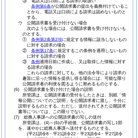
③
電話又は口頭による請求の取扱い
条例第6条
が公開請求書の提出を義務付けているこ
とから、電話又は口頭による請求は認めないものと
する。
ウ
公開請求書を受け付けない場合
次のような場合には、公開請求書を受け付けないも
のとする。
①
条例第2条第2項
に規定する情報に該当しないもの
に対する請求の場合
②
条例第17条
に規定するこの条例を適用しないもの
に対する請求の場合
③
条例
適用日前に作成し、又は取得した情報に対す
る請求の場合
これらの請求に対しても、他の法令等により請求の
趣旨に沿った情報を提供し得る場合には、可能な限り
公開請求者の利便を図るように努めるものとする。
(6)
公開請求書を受け付けた場合の説明
所管課は、公開請求書の受付をしたときは、別紙「情
報公開についてのご説明」を公開請求者に渡し、十分に
説明するものとする。ただし、送付されてきた公開請求
書等については、この限りでない。
(7)
総務人事課への公開請求書の写しの送付
所管課は、
(4)
～
(6)
の手続後、公開請求書の写し1部
を、速やかに総務人事課へ送付するものとする。
(平21訓令8・平21訓令22・平23訓令4・平27訓令