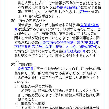
書を収受した後に、その情報が不存在のとき
(もともと
不存在又は廃棄済み)
又は
条例第2条第2項
に規定する情
報に該当しないことが判明したときは、
第7号
の規定に
より可否の決定手続を行う。
(5)
情報の内容の検討
所管課は、請求に係る情報が非公開事項
(
条例第7条各
号
)
に該当するか否かについて、検討するものとする。こ
の場合において、当該情報に第三者
(個人又は法人等)
に
関する情報が記録されているときは、情報公開請求に関
する意見照会書
(
下野市情報公開条例施行規則
(平成18年
下野市規則第12号。以下「規則」という。)
様式第7号
)
及
び情報公開請求に関する意見書
(
規則様式第8号
)
により、
意見聴取を行うなどして、慎重な検討をするものとす
る。
(6)
内部調整
条例第7条
に該当するか否かについては、庁内全体で調
整を図り、統一的な運用をする必要がある。所管課は、
可否の決定を行うに当たっては、次により調整を行うも
のとする。
ア
総務人事課との調整
所管課は、請求に係る可否の決定をしようとすると
きその他必要なときは、事前に総務人事課と協議し調
整すること。
イ
関係課との調整
所管課は、請求に係る情報の内容が所管課以外の課