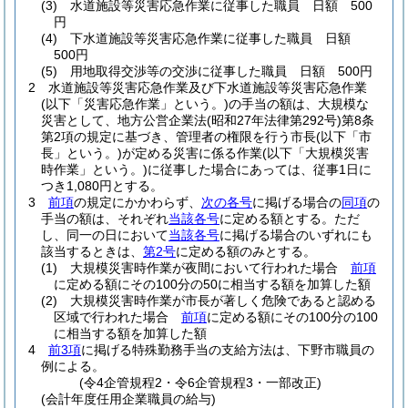
(3)
水道施設等災害応急作業に従事した職員 日額 500
円
(4)
下水道施設等災害応急作業に従事した職員 日額
500円
(5)
用地取得交渉等の交渉に従事した職員 日額 500円
2
水道施設等災害応急作業及び下水道施設等災害応急作業
(以下「災害応急作業」という。)
の手当の額は、大規模な
災害として、地方公営企業法
(昭和27年法律第292号)
第8条
第2項の規定に基づき、管理者の権限を行う市長
(以下「市
長」という。)
が定める災害に係る作業
(以下「大規模災害
時作業」という。)
に従事した場合にあっては、従事1日に
つき1,080円とする。
3
前項
の規定にかかわらず、
次の各号
に掲げる場合の
同項
の
手当の額は、それぞれ
当該各号
に定める額とする。
ただ
し、同一の日において
当該各号
に掲げる場合のいずれにも
該当するときは、
第2号
に定める額のみとする。
(1)
大規模災害時作業が夜間において行われた場合
前項
に定める額にその100分の50に相当する額を加算した額
(2)
大規模災害時作業が市長が著しく危険であると認める
区域で行われた場合
前項
に定める額にその100分の100
に相当する額を加算した額
4
前3項
に掲げる特殊勤務手当の支給方法は、下野市職員の
例による。
(令4企管規程2・令6企管規程3・一部改正)
(会計年度任用企業職員の給与)