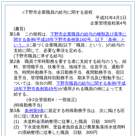
○下野市企業職員の給与に関する規程
平成31年4月1日
企業管理規程第4号
(趣旨)
第1条
この規程は、
下野市企業職員の給与の種類及び基準に
関する条例
(平成18年下野市条例第160号。以下「条例」と
いう。)
に基づく企業職員
(以下「職員」という。)
の給与の
支給に関して、必要な事項を定める。
(下野市職員に準ずる給与)
第2条
職員で常時勤務を要する者に支給する給与のうち、給
料、管理職手当、扶養手当、地域手当、住居手当、通勤手
当、時間外勤務手当、休日勤務手当、夜間勤務手当、宿日
直手当、管理職員特別勤務手当、期末手当及び勤勉手当に
ついては、当分の間、
下野市職員の給与に関する条例
(平成
18年下野市条例第49号)
が適用される職員の例によって支
給する。
(令2企管規程4・一部改正)
(特殊勤務手当)
第3条
条例第9条
に規定する特殊勤務手当は、次に掲げる区
分に従い支給する。
(1)
水道料金滞納整理に従事した職員 日額 300円
(2)
下水道使用料、受益者負担金及び農業集落排水使用料
の滞納整理に従事した職員 日額 300円