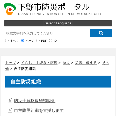
すべて
ページ
PDF
ID
トップ
>
くらし・手続き・環境
>
防災
>
災害に備える
>
その
他
> 自主防災組織
自主防災組織
防災士資格取得補助金
自主防災組織を支援します