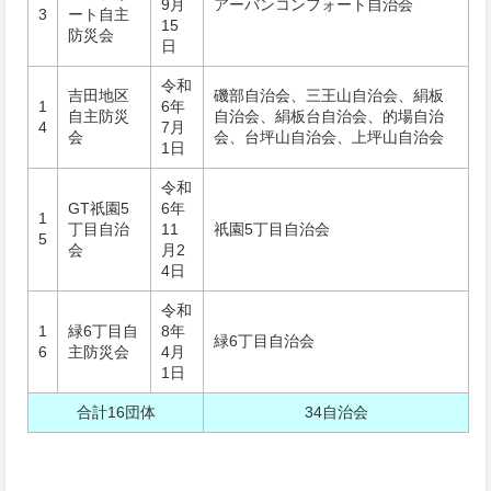
9月
アーバンコンフォート自治会
3
ート自主
15
防災会
日
令和
吉田地区
磯部自治会、三王山自治会、絹板
1
6年
自主防災
自治会、絹板台自治会、的場自治
4
7月
会
会、台坪山自治会、上坪山自治会
1日
令和
GT祇󠄀園5
6年
1
丁目自治
11
祇󠄀園5丁目自治会
5
会
月2
4日
令和
1
緑6丁目自
8年
緑6丁目自治会
6
主防災会
4月
1日
合計16団体
34自治会