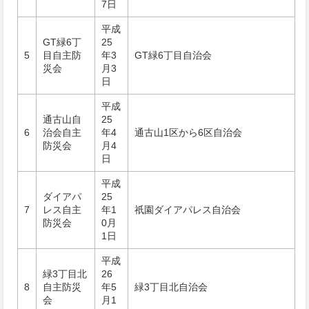
7日
平成
GT緑6丁
25
5
目自主防
年3
GT緑6丁目自治会
災会
月3
日
平成
通古山自
25
6
治会自主
年4
通古山1区から6区自治会
防災会
月4
日
平成
ダイアパ
25
7
レス自主
年1
祇󠄀園ダイアパレス自治会
防災会
0月
1日
平成
緑3丁目北
26
8
自主防災
年5
緑3丁目北自治会
会
月1