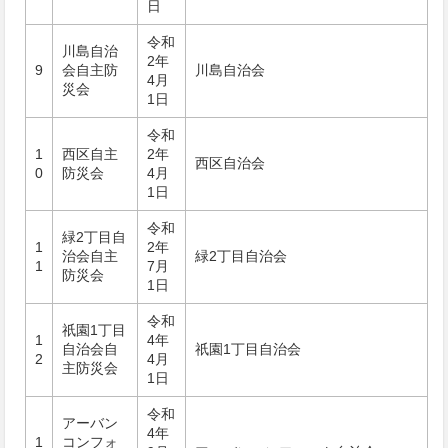
日
令和
川島自治
2年
9
会自主防
川島自治会
4月
災会
1日
令和
1
西区自主
2年
西区自治会
0
防災会
4月
1日
令和
緑2丁目自
1
2年
治会自主
緑2丁目自治会
1
7月
防災会
1日
令和
祇󠄀園1丁目
1
4年
自治会自
祇󠄀園1丁目自治会
2
4月
主防災会
1日
令和
アーバン
4年
1
コンフォ