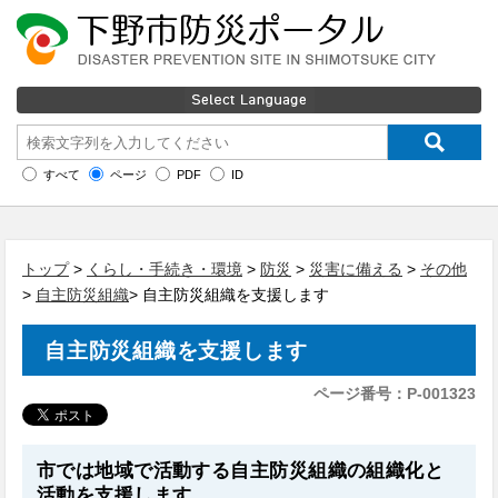
すべて
ページ
PDF
ID
トップ
>
くらし・手続き・環境
>
防災
>
災害に備える
>
その他
>
自主防災組織
> 自主防災組織を支援します
自主防災組織を支援します
ページ番号：P-001323
市では地域で活動する自主防災組織の組織化と
活動を支援します