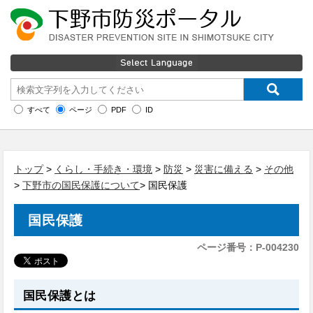
すべて
ページ
PDF
ID
トップ
>
くらし・手続き・環境
>
防災
>
災害に備える
>
その他
>
下野市の国民保護について
> 国民保護
国民保護
ページ番号：P-004230
国民保護とは