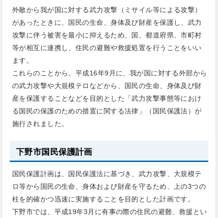
外敵から我が国に対する武力攻撃（ミサイル等による攻撃）
があったときに、国民の生命、身体及び財産を保護し、武力
攻撃に伴う被害を最小に抑えるため、国、都道府県、市町村
等が相互に連携し、住民の避難や救援処置を行うことをいい
ます。
これらのことから、平成16年9月に、我が国に対する外部から
の武力攻撃や大規模テロなどから、国民の生命、身体及び財
産を保護することなどを目的とした「武力攻撃事態等におけ
る国民の保護のための措置に関する法律」（国民保護法）が
施行されました。
下野市国民保護計画
国民保護計画は、国民保護法に基づき、武力攻撃、大規模テ
ロ等から国民の生命、身体および財産を守るため、上の3つの
柱を的確かつ迅速に実施することを目的とした計画です。
下野市では、平成19年3月に有事の際の住民の避難、救援とい