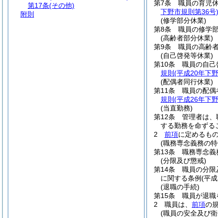
第7条
職員の育児
第17条
(その他)
下野市規則第36号
附則
(修学部分休業)
第8条
職員の修学
(高齢者部分休業)
第9条
職員の高齢
(自己啓発等休業)
第10条
職員の自己
規則
(平成20年下
(配偶者同行休業)
第11条
職員の配偶
規則
(平成26年下
(当直勤務)
第12条
管理者は、
する勤務を命ずる
2
前項
に定めるも
(職務専念義務の特
第13条
職務専念義
(分限及び懲戒)
第14条
職員の分限
に関する条例
(平
(退職の手続)
第15条
職員が退職
2
職員は、
前項
の
(職員の安全及び衛