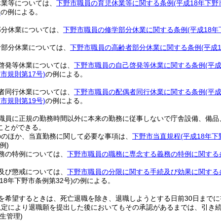
休業等については、
下野市職員の育児休業等に関する条例
(平成18年下野
)
の例による。
部分休業については、
下野市職員の修学部分休業に関する条例
(平成18
者部分休業については、
下野市職員の高齢者部分休業に関する条例
(平成
啓発等休業については、
下野市職員の自己啓発等休業に関する条例
(平
野市規則第17号)
の例による。
者同行休業については、
下野市職員の配偶者同行休業に関する条例
(平
野市規則第19号)
の例による。
職員に正規の勤務時間以外に本来の勤務に従事しないで庁舎設備、備品
ことができる。
ののほか、当直勤務に関して必要な事項は、
下野市当直規程
(平成18年下
例)
務の特例については、
下野市職員の職務に専念する義務の特例に関する
及び懲戒については、
下野市職員の分限に関する手続及び効果に関する
成18年下野市条例第32号)
の例による。
を希望するときは、死亡退職を除き、退職しようとする日前30日まで
規定により退職願を提出した後においてもその承認があるまでは、引き
生管理)