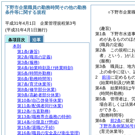
下野市企業職員の勤務時間その他の勤務
条件等に関する規程
○下野市企業
平成31年4月1日 企業管理規程第3号
(趣旨)
(平成31年4月1日施行)
第1条
下野市水道
めがあるもののほ
条項目次
沿革
(職員の定義)
本則
第2条
この規程に
第1条
(趣旨)
者」という。)
が上
第2条
(職員の定義)
(服務)
第3条
(服務)
第3条
職員は、地
第4条
(始業時刻及び終業時刻)
上の命令に従い、
第5条
(時間外勤務)
2
前項
に定めるも
第6条
(勤務時間等)
(始業時刻及び終業
第7条
(育児休業等)
第4条
始業時刻は午
第8条
(修学部分休業)
(時間外勤務)
第9条
(高齢者部分休業)
第5条
管理者は、
第10条
(自己啓発等休業)
場合若しくは法第
第11条
(配偶者同行休業)
ができる。
第12条
(当直勤務)
(勤務時間等)
第13条
(職務専念義務の特例)
第6条
前2条
に規定
第14条
(分限及び懲戒)
下野市条例第36号
第15条
(退職の手続)
(育児休業等)
第16条
(職員の安全及び衛生管理)