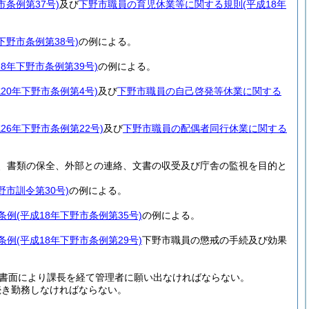
市条例第37号)
及び
下野市職員の育児休業等に関する規則
(平成18年
年下野市条例第38号)
の例による。
18年下野市条例第39号)
の例による。
成20年下野市条例第4号)
及び
下野市職員の自己啓発等休業に関する
成26年下野市条例第22号)
及び
下野市職員の配偶者同行休業に関する
、書類の保全、外部との連絡、文書の収受及び庁舎の監視を目的と
野市訓令第30号)
の例による。
条例
(平成18年下野市条例第35号)
の例による。
条例
(平成18年下野市条例第29号)
下野市職員の懲戒の手続及び効果
に書面により課長を経て管理者に願い出なければならない。
続き勤務しなければならない。