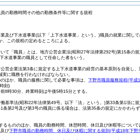
職員の勤務時間その他の勤務条件等に関する規程
事業及び下水道事業
(以下「上下水道事業」という。)
職員の就業に関して
か、この規程の定めるところによる。
おいて「職員」とは、地方公営企業法
(昭和27年法律第292号)
第15条の
下水道事業の職員として任命した者をいう。
方公営企業法第3条に規定する上下水道事業の経営の基本原則を自覚し、
誠実に職務を行わなければならない。
ののほか、職員の服務に関して必要な事項は、
下野市職員服務規程
(平成
時刻)
前8時30分、終業時刻は午後5時15分とする。
労働基準法
(昭和22年法律第49号。以下「法」という。)
第33条第1項に
41条第2号及び第3号の職員に係る場合は、法第35条の規定にかかわ
するもののほか、職員の勤務時間、休憩時間、休日及び休暇等について
)
及び
下野市職員の勤務時間、休日及び休暇に関する規則
(平成18年下野