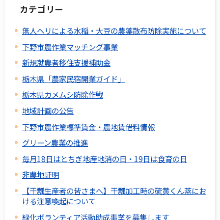
カテゴリー
無人ヘリによる水稲・大豆の農薬散布防除実施について
下野市農作業マッチング事業
新規就農者移住支援補助金
栃木県「農家民宿開業ガイド」
栃木県カメムシ防除作戦
地域計画の公告
下野市農作業標準賃金・農地賃借料情報
グリーン農業の推進
毎月18日はとちぎ地産地消の日・19日は食育の日
非農地証明
【干瓢生産者の皆さまへ】干瓢加工時の硫黄くん蒸にお
ける注意喚起について
緑化ボランティア活動助成事業を募集します