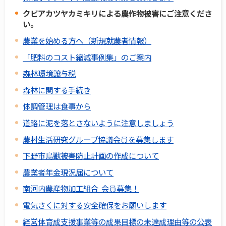
クビアカツヤカミキリによる農作物被害にご注意くださ
い。
農業を始める方へ（新規就農者情報）
「肥料のコスト縮減事例集」のご案内
森林環境譲与税
森林に関する手続き
体調管理は食事から
道路に泥を落とさないように注意しましょう
農村生活研究グループ協議会員を募集します
下野市鳥獣被害防止計画の作成について
農業者年金現況届について
南河内農産物加工組合 会員募集！
電気さくに対する安全確保をお願いします
経営体育成支援事業等の成果目標の未達成理由等の公表